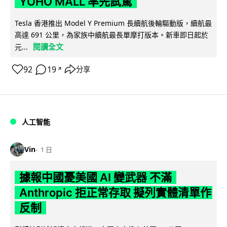
YOHO MALL 率先試駕
Tesla 香港推出 Model Y Premium 長續航後輪驅動版，續航最
高達 691 公里，為家族中續航最長單摩打版本。新車即日起於
閱讀全文
元...
92
19
分享
↗
人工智能
Vin
1 日
據報中國憂美國 AI 變武器 不滿
Anthropic 拒正常存取 擬列實體清單作
反制