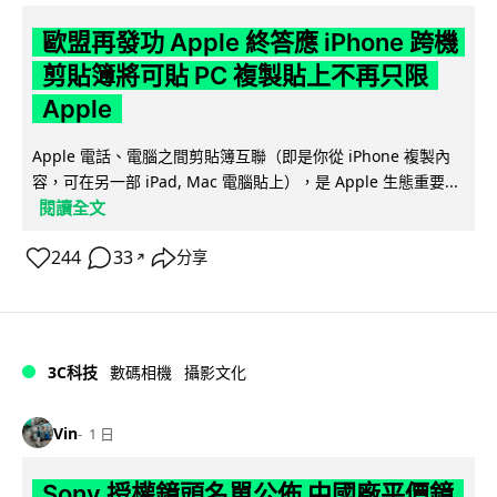
歐盟再發功 Apple 終答應 iPhone 跨機
剪貼簿將可貼 PC 複製貼上不再只限
Apple
Apple 電話、電腦之間剪貼簿互聯（即是你從 iPhone 複製內
容，可在另一部 iPad, Mac 電腦貼上），是 Apple 生態重要...
閱讀全文
244
33
分享
↗
3C科技
數碼相機
攝影文化
Vin
1 日
Sony 授權鏡頭名單公佈 中國廠平價鏡