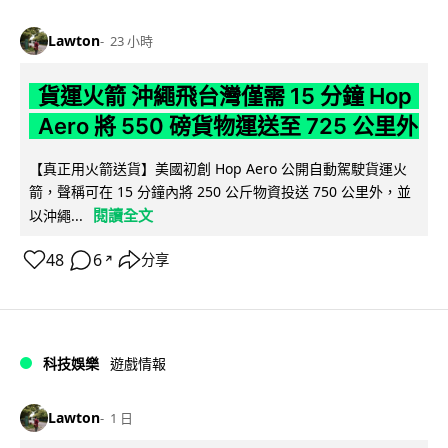
Lawton
23 小時
貨運火箭 沖繩飛台灣僅需 15 分鐘 Hop
Aero 將 550 磅貨物運送至 725 公里外
【真正用火箭送貨】美國初創 Hop Aero 公開自動駕駛貨運火
箭，聲稱可在 15 分鐘內將 250 公斤物資投送 750 公里外，並
閱讀全文
以沖繩...
48
6
分享
↗
科技娛樂
遊戲情報
Lawton
1 日