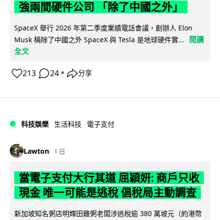
強兩間硬件公司 「除了中國之外」
SpaceX 舉行 2026 年第二季度業績電話會議，創辦人 Elon
閱讀
Musk 稱除了中國之外 SpaceX 與 Tesla 是地球硬件實...
全文
213
24
分享
↗
科技娛樂
生活科技
電子支付
Lawton
1 日
當電子支付大行其道 屈穎妍: 商戶只收
現金 唯一可能是逃稅 倡稅局主動調查
新加坡知名粥店明輝田雞粥老闆涉逃稅逾 380 萬坡元（約港幣