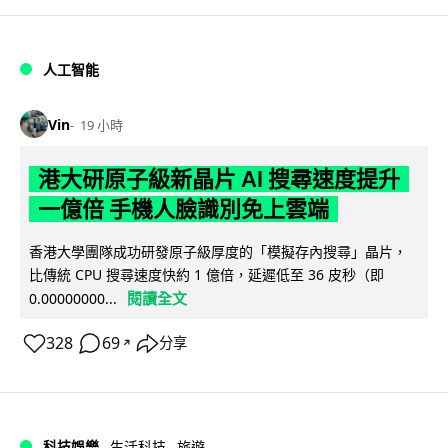
人工智能
Vin
19 小時
港大研原子級新晶片 AI 搜尋速度提升
一億倍 手機人臉識別免上雲端
香港大學團隊成功研發原子級厚度的「模擬存內搜尋」晶片，
比傳統 CPU 搜尋速度快約 1 億倍，延遲低至 36 皮秒（即
閱讀全文
0.00000000...
328
69
分享
↗
科技娛樂
生活科技
旅遊