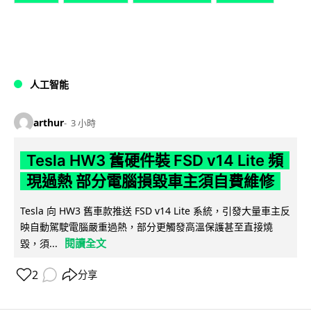
人工智能
arthur
3 小時
Tesla HW3 舊硬件裝 FSD v14 Lite 頻
現過熱 部分電腦損毀車主須自費維修
Tesla 向 HW3 舊車款推送 FSD v14 Lite 系統，引發大量車主反
映自動駕駛電腦嚴重過熱，部分更觸發高溫保護甚至直接燒
閱讀全文
毀，須...
2
分享