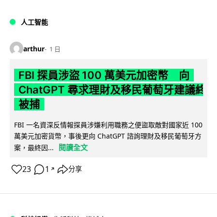
人工智能
arthur
1 日
FBI 探員涉盜 100 萬美元加密幣 向
ChatGPT 尋求理財及移民葡萄牙建議終
被捕
FBI 一名資深反情報探員涉嫌利用職務之便盜取敵對國家近 100
萬美元加密貨幣，事後更向 ChatGPT 諮詢理財及移民葡萄牙方
閱讀全文
案，最終因...
23
1
分享
↗