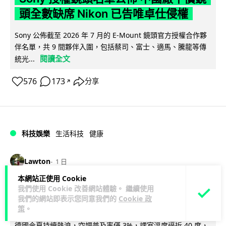
頭全數缺席 Nikon 已告唯卓仕侵權
Sony 公佈截至 2026 年 7 月的 E-Mount 鏡頭官方授權合作夥
伴名單，共 9 間夥伴入圍，包括蔡司、富士、適馬、騰龍等傳
閱讀全文
統光...
576
173
分享
↗
科技娛樂
生活科技
健康
Lawton
1 日
本網站正使用 Cookie
室內空氣 40 度暑熱難耐 德國空調普及
我們使用 Cookie 改善網站體驗。 繼續使用
我們的網站即表示您同意我們的
Cookie 政
率僅 3% 大眾繼續忍的最大原因
策
。
德國今夏持續熱浪，空調普及率僅 3%，課室溫度逼近 40 度，