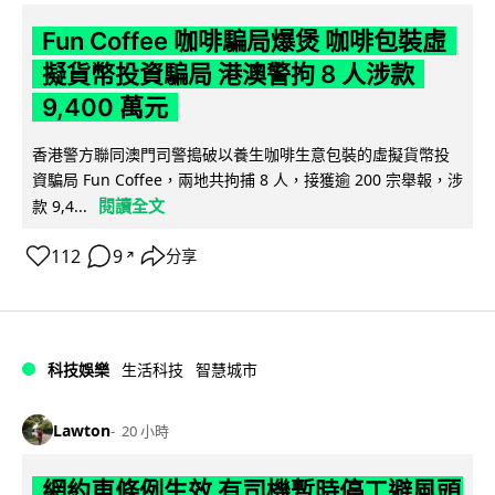
Fun Coffee 咖啡騙局爆煲 咖啡包裝虛
擬貨幣投資騙局 港澳警拘 8 人涉款
9,400 萬元
香港警方聯同澳門司警搗破以養生咖啡生意包裝的虛擬貨幣投
資騙局 Fun Coffee，兩地共拘捕 8 人，接獲逾 200 宗舉報，涉
閱讀全文
款 9,4...
112
9
分享
↗
科技娛樂
生活科技
智慧城市
Lawton
20 小時
網約車條例生效 有司機暫時停工避風頭