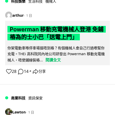
科技娛樂
生活科技
機械人
arthur
1 日
Powerman 移動充電機械人登港 免鋪
樁為的士小巴「送電上門」
你架電動車喺停車場搵唔到樁？有個機械人會自己行過嚟幫你
充電。THEi 高科院同內地公司研發出 Powerman 移動充電機
閱讀全文
械人，唔使鋪線裝樁...
28
14
分享
↗
商業科技
資訊保安
Lawton
1 日