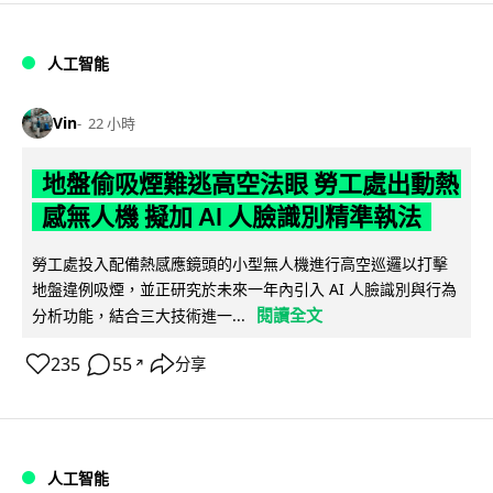
人工智能
Vin
22 小時
地盤偷吸煙難逃高空法眼 勞工處出動熱
感無人機 擬加 AI 人臉識別精準執法
勞工處投入配備熱感應鏡頭的小型無人機進行高空巡邏以打擊
地盤違例吸煙，並正研究於未來一年內引入 AI 人臉識別與行為
閱讀全文
分析功能，結合三大技術進一...
235
55
分享
↗
人工智能