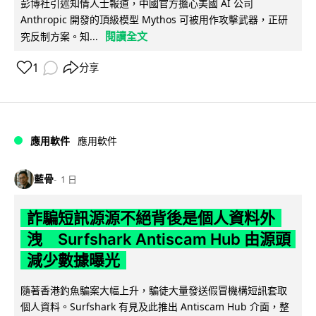
彭博社引述知情人士報道，中國官方擔心美國 AI 公司
Anthropic 開發的頂級模型 Mythos 可被用作攻擊武器，正研
閱讀全文
究反制方案。知...
1
分享
應用軟件
應用軟件
藍骨
1 日
詐騙短訊源源不絕背後是個人資料外
洩 Surfshark Antiscam Hub 由源頭
減少數據曝光
隨著香港釣魚騙案大幅上升，騙徒大量發送假冒機構短訊套取
個人資料。Surfshark 有見及此推出 Antiscam Hub 介面，整