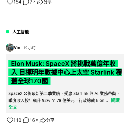
154
7
分享
↗
人工智能
Vin
19 小時
Elon Musk: SpaceX 將挑戰萬億年收
入 目標明年數據中心上太空 Starlink 覆
蓋全球170國
SpaceX 公佈最新第二季業績，受惠 Starlink 與 AI 業務帶動，
閱讀
季度收入按年飆升 92% 至 78 億美元。行政總裁 Elon...
全文
110
16
分享
↗