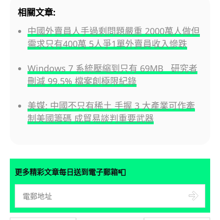
相關文章:
中國外賣員人手過剩問題嚴重 2000萬人做但
需求只有400萬 5人爭1單外賣員收入慘跌
Windows 7 系統壓縮到只有 69MB 研究者
刪減 99.5% 檔案創極限紀錄
美媒: 中國不只有稀土 手握 3 大產業可作牽
制美國籌碼 成貿易談判重要武器
📮
更多精彩文章每日送到電子郵箱