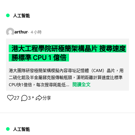
人工智能
arthur
4 小時
港大工程學院研極簡架構晶片 搜尋速度
勝標準 CPU 1 億倍
港大團隊研發極簡架構模擬內容尋址記憶體（CAM）晶片，用
二硫化鉬及半金屬銻克服傳輸瓶頸，漢明距離計算速度比標準
閱讀全文
CPU快1億倍，每次搜尋耗能低...
27
3
分享
↗
人工智能