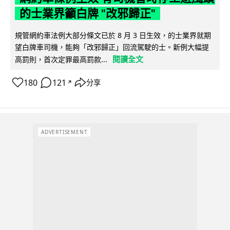
的士業界籲白牌 "改邪歸正"
規管網約車法例大部分條文已於 8 月 3 日生效，的士業界就期
望白牌車司機，能夠「改邪歸正」回流駕駛的士。新例大幅提
閱讀全文
高罰則，首次定罪最高罰款...
180
121
分享
↗
ADVERTISEMENT