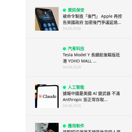
資訊保安
被命令製造「後門」 Apple 再控
告英國政府 加密後門爭議延燒...
04.08.2026
汽車科技
Tesla Model Y 長續航後驅版抵
港 YOHO MALL ...
04.08.2026
人工智能
據報中國憂美國 AI 變武器 不滿
Anthropic 拒正常存取...
04.08.2026
應用軟件
詐騙短訊源源不絕背後是個人資