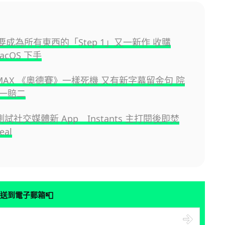
I 要成為所有東西的「Step 1」又一新作 收購
macOS 下手
IMAX 《奧德賽》一樣死機 又有新字幕留金句 院
一賠二
又測試社交媒體新 App Instants 主打閱後即焚
eal
📮
送到電子郵箱