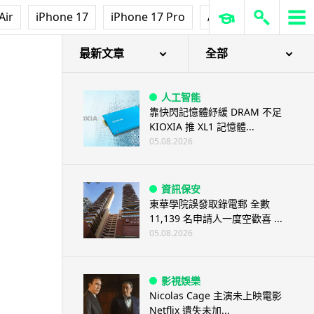
Air
iPhone 17
iPhone 17 Pro
AirPods Pro 3
Ap
最新文章
全部
人工智能
靠快閃記憶體紓緩 DRAM 不足
KIOXIA 推 XL1 記憶體...
05.08.2026
資訊保安
東華學院誤發取錄電郵 全數
11,139 名申請人一度空歡喜 ...
05.08.2026
影視娛樂
Nicolas Cage 主演未上映電影
Netflix 遺失未加...