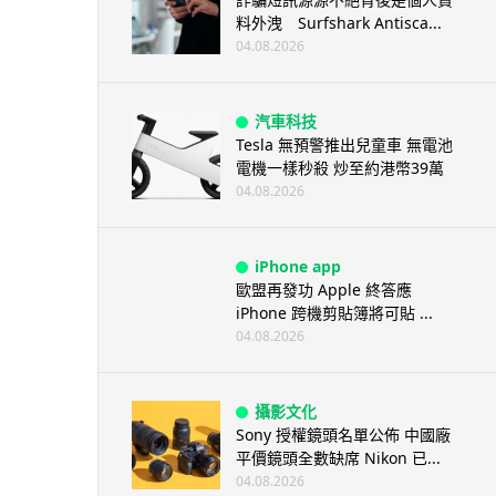
料外洩 Surfshark Antisca...
04.08.2026
汽車科技
Tesla 無預警推出兒童車 無電池
電機一樣秒殺 炒至約港幣39萬
04.08.2026
iPhone app
歐盟再發功 Apple 終答應
iPhone 跨機剪貼簿將可貼 ...
04.08.2026
攝影文化
Sony 授權鏡頭名單公佈 中國廠
平價鏡頭全數缺席 Nikon 已...
04.08.2026