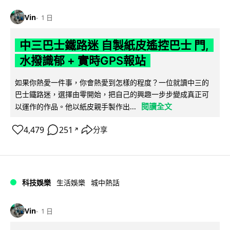
Vin
1 日
中三巴士鐵路迷 自製紙皮遙控巴士 門,
水撥識郁 + 實時GPS報站
如果你熱愛一件事，你會熱愛到怎樣的程度？一位就讀中三的
巴士鐵路迷，選擇由零開始，把自己的興趣一步步變成真正可
閱讀全文
以運作的作品。他以紙皮親手製作出...
4,479
251
分享
↗
科技娛樂
生活娛樂
城中熱話
Vin
1 日