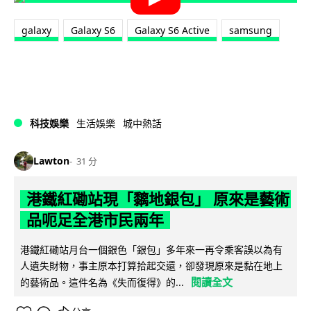
galaxy
Galaxy S6
Galaxy S6 Active
samsung
科技娛樂
生活娛樂
城中熱話
Lawton
31 分
港鐵紅磡站現「黐地銀包」 原來是藝術
品呃足全港市民兩年
港鐵紅磡站月台一個銀色「銀包」多年來一再令乘客誤以為有
人遺失財物，事主原本打算拾起交還，卻發現原來是黏在地上
閱讀全文
的藝術品。這件名為《失而復得》的...