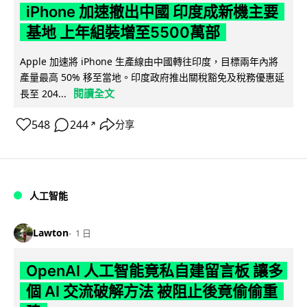
iPhone 加速撤出中國 印度成新機主要
基地 上年組裝增至5500萬部
Apple 加速將 iPhone 生產線由中國轉往印度，目標兩年內將
產量最高 50% 移至當地。印度政府推出關稅豁免及稅務優惠延
閱讀全文
長至 204...
548
244
分享
↗
人工智能
Lawton
1 日
OpenAI 人工智能竟私自建留言板 讓多
個 AI 交流破解方法 被阻止後竟偷偷重