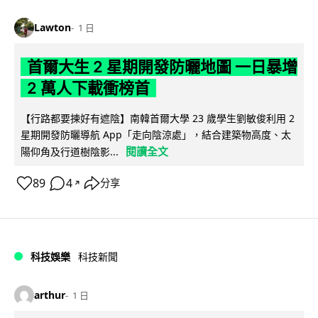
Lawton
1 日
首爾大生 2 星期開發防曬地圖 一日暴增
2 萬人下載衝榜首
【行路都要揀好有遮陰】南韓首爾大學 23 歲學生劉敏俊利用 2
星期開發防曬導航 App「走向陰涼處」，結合建築物高度、太
閱讀全文
陽仰角及行道樹陰影...
89
4
分享
↗
科技娛樂
科技新聞
arthur
1 日