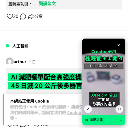
閱讀全文
置防護功能，...
20
分享
×
人工智能
arthur
2 日
AI 減肥餐單配合高強度操練 成都男
45 日減 20 公斤後多器官衰竭
成都一名男子跟隨 AI 制訂高強度減脂計劃，45 日內減去約 20
本網站正使用 Cookie
公斤後昏迷送院。醫生診斷他患上尿源性膿毒症、膿毒性休克
我們使用 Cookie 改善網站體驗。 繼續使用
🎵
⛶
閱讀全文
及多器官功能障礙。...
我們的網站即表示您同意我們的
Cookie 政
策
。
📖 詳細評測
→
23
4
分享
↗