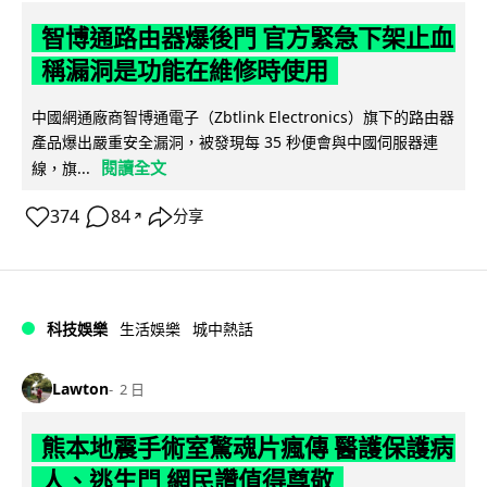
智博通路由器爆後門 官方緊急下架止血
稱漏洞是功能在維修時使用
中國網通廠商智博通電子（Zbtlink Electronics）旗下的路由器
產品爆出嚴重安全漏洞，被發現每 35 秒便會與中國伺服器連
閱讀全文
線，旗...
374
84
分享
↗
科技娛樂
生活娛樂
城中熱話
Lawton
2 日
熊本地震手術室驚魂片瘋傳 醫護保護病
人、逃生門 網民讚值得尊敬