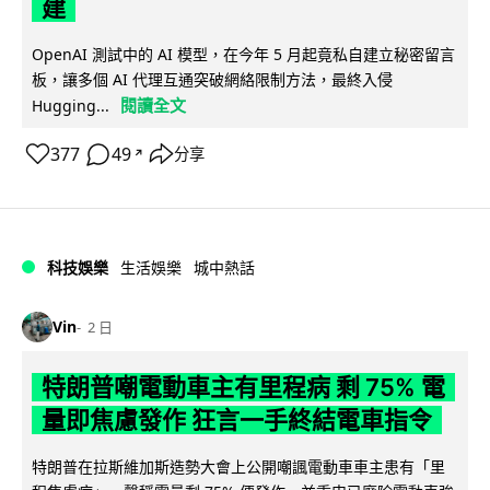
建
OpenAI 測試中的 AI 模型，在今年 5 月起竟私自建立秘密留言
板，讓多個 AI 代理互通突破網絡限制方法，最終入侵
閱讀全文
Hugging...
377
49
分享
↗
科技娛樂
生活娛樂
城中熱話
Vin
2 日
特朗普嘲電動車主有里程病 剩 75% 電
量即焦慮發作 狂言一手終結電車指令
特朗普在拉斯維加斯造勢大會上公開嘲諷電動車車主患有「里