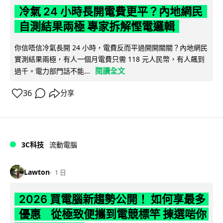
冷氣 24 小時長開電費更平？內地網民
自測結果兩極 專家拆解慳電邏輯
你信唔信冷氣長開 24 小時，電費反而平過開開關關？內地網民
實測結果兩極，有人一個月電費只需 118 元人民幣，有人飆到
閱讀全文
過千。電力部門話不能...
36
分享
3C科技
流動電腦
Lawton
1 日
2026 買電腦新趨勢公開！ 如何享最多
優惠 從極致便攜到電競標竿 揀選啱你