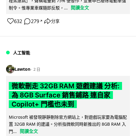
程焦慮病」，聲稱電量剩 75% 便發作，並重申已廢除電動車強
閱讀全文
制令。惟專業車媒隨即反駁，...
632
279
分享
↗
人工智能
Lawton
2 日
微軟刪走 32GB RAM 遊戲建議 分析:
為 8GB Surface 銷售鋪路 連自家
Copilot+ 門檻也未到
Microsoft 被發現靜靜刪除官方網站上，對遊戲玩家要為電腦配
置 32GB RAM 的建議。分析指微軟同時新推出的 8GB RAM 入
閱讀全文
門...