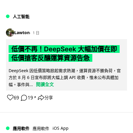
人工智能
Lawton
1 日
低價不再！DeepSeek 大幅加價在即
低價搶客反釀運算資源告急
DeepSeek 因低價策略掀起需求熱潮，運算資源不勝負荷，官
方於 8 月 6 日宣布即將大幅上調 API 收費，惟未公布具體加
閱讀全文
幅。事件與...
69
19
分享
↗
iOS App
應用軟件
應用軟件