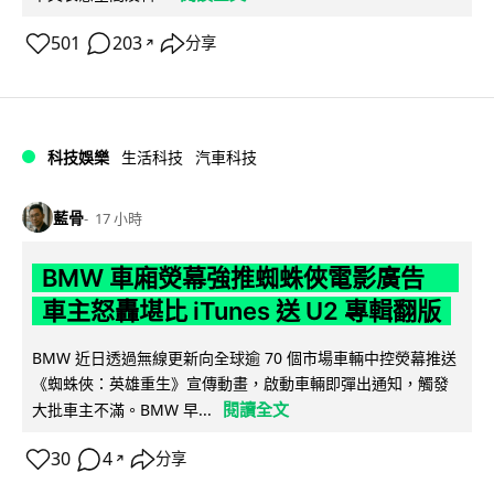
501
203
分享
↗
科技娛樂
生活科技
汽車科技
藍骨
17 小時
BMW 車廂熒幕強推蜘蛛俠電影廣告
車主怒轟堪比 iTunes 送 U2 專輯翻版
BMW 近日透過無線更新向全球逾 70 個市場車輛中控熒幕推送
《蜘蛛俠：英雄重生》宣傳動畫，啟動車輛即彈出通知，觸發
閱讀全文
大批車主不滿。BMW 早...
30
4
分享
↗