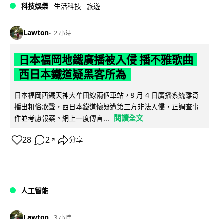
科技娛樂
生活科技
旅遊
Lawton
2 小時
日本福岡地鐵廣播被入侵 播不雅歌曲
西日本鐵道疑黑客所為
日本福岡西鐵天神大牟田線兩個車站，8 月 4 日廣播系統離奇
播出粗俗歌聲，西日本鐵道懷疑遭第三方非法入侵，正調查事
閱讀全文
件並考慮報案。網上一度傳言...
28
2
分享
↗
人工智能
Lawton
3 小時