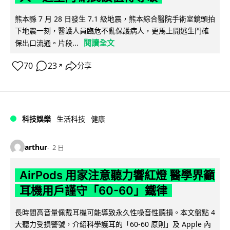
熊本縣 7 月 28 日發生 7.1 級地震，熊本綜合醫院手術室鏡頭拍
下地震一刻，醫護人員臨危不亂保護病人，更馬上開逃生門確
閱讀全文
保出口流通。片段...
70
23
分享
↗
科技娛樂
生活科技
健康
arthur
2 日
AirPods 用家注意聽力響紅燈 醫學界籲
耳機用戶謹守「60-60」鐵律
長時間高音量佩戴耳機可能導致永久性噪音性聽損。本文盤點 4
大聽力受損警號，介紹科學護耳的「60-60 原則」及 Apple 內