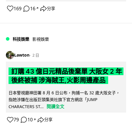
169
16
分享
↗
科技娛樂
影視娛樂
Lawton
2 日
訂購 43 億日元精品後棄單 大阪女 2 年
後終被捕 涉海賊王,火影周邊產品
日本警視廳神田署 8 月 6 日公布，拘捕一名 32 歲大阪女子，
指她涉嫌在出版巨頭集英社旗下官方網店「JUMP
閱讀全文
CHARACTERS ST...
79
10
分享
↗