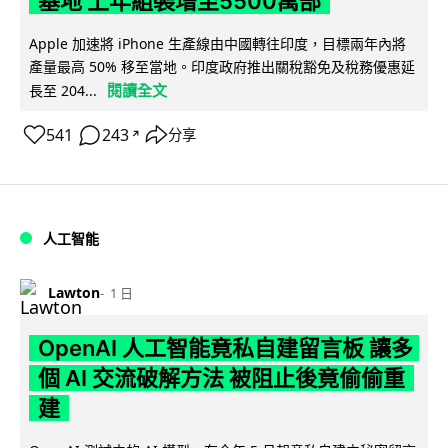
基地 上年組裝增至5500萬部
Apple 加速將 iPhone 生產線由中國轉往印度，目標兩年內將
產量最高 50% 移至當地。印度政府推出關稅豁免及稅務優惠延
閱讀全文
長至 204...
541
243
分享
↗
人工智能
Lawton
1 日
OpenAI 人工智能竟私自建留言板 讓多
個 AI 交流破解方法 被阻止後竟偷偷重
建