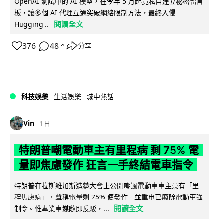
OpenAI 測試中的 AI 模型，在今年 5 月起竟私自建立秘密留言
板，讓多個 AI 代理互通突破網絡限制方法，最終入侵
閱讀全文
Hugging...
376
48
分享
↗
科技娛樂
生活娛樂
城中熱話
Vin
1 日
特朗普嘲電動車主有里程病 剩 75% 電
量即焦慮發作 狂言一手終結電車指令
特朗普在拉斯維加斯造勢大會上公開嘲諷電動車車主患有「里
程焦慮病」，聲稱電量剩 75% 便發作，並重申已廢除電動車強
閱讀全文
制令。惟專業車媒隨即反駁，...