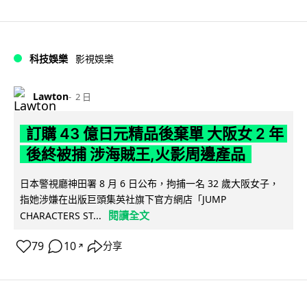
科技娛樂
影視娛樂
Lawton
2 日
訂購 43 億日元精品後棄單 大阪女 2 年
後終被捕 涉海賊王,火影周邊產品
日本警視廳神田署 8 月 6 日公布，拘捕一名 32 歲大阪女子，
指她涉嫌在出版巨頭集英社旗下官方網店「JUMP
閱讀全文
CHARACTERS ST...
79
10
分享
↗