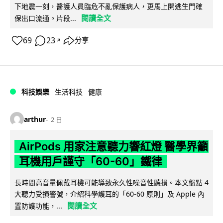
下地震一刻，醫護人員臨危不亂保護病人，更馬上開逃生門確
閱讀全文
保出口流通。片段...
69
23
分享
↗
科技娛樂
生活科技
健康
arthur
2 日
AirPods 用家注意聽力響紅燈 醫學界籲
耳機用戶謹守「60-60」鐵律
長時間高音量佩戴耳機可能導致永久性噪音性聽損。本文盤點 4
大聽力受損警號，介紹科學護耳的「60-60 原則」及 Apple 內
閱讀全文
置防護功能，...