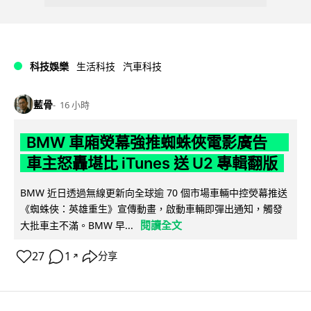
科技娛樂
生活科技
汽車科技
藍骨
16 小時
BMW 車廂熒幕強推蜘蛛俠電影廣告
車主怒轟堪比 iTunes 送 U2 專輯翻版
BMW 近日透過無線更新向全球逾 70 個市場車輛中控熒幕推送
《蜘蛛俠：英雄重生》宣傳動畫，啟動車輛即彈出通知，觸發
閱讀全文
大批車主不滿。BMW 早...
27
1
分享
↗