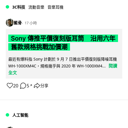
3C科技
流動音樂
音樂耳機
藍骨
17 小時
Sony 傳推平價復刻版耳筒 沿用六年
舊款規格挑戰加價潮
最近有爆料指 Sony 計劃於 9 月 7 日推出平價復刻版降噪耳機
閱讀
WH-1000XM4C，規格幾乎與 2020 年 WH-1000XM4...
全文
20
5
分享
↗
人工智能