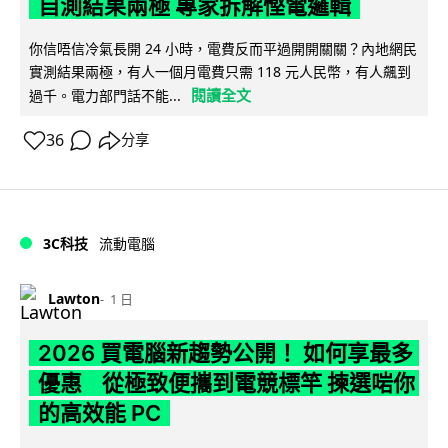
自測結果兩極 專家拆解慳電邏輯
你信唔信冷氣長開 24 小時，電費反而平過開開關關？內地網民
實測結果兩極，有人一個月電費只需 118 元人民幣，有人飆到
閱讀全文
過千。電力部門話不能...
36
分享
3C科技
流動電腦
Lawton
1 日
2026 買電腦新趨勢公開！ 如何享最多
優惠 從極致便攜到電競標竿 揀選啱你
的高效能 PC