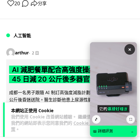
20
分享
人工智能
×
arthur
2 日
AI 減肥餐單配合高強度操練 成都男
45 日減 20 公斤後多器官衰竭
成都一名男子跟隨 AI 制訂高強度減脂計劃，45 日內減去約 20
公斤後昏迷送院。醫生診斷他患上尿源性膿毒症、膿毒性休克
閱讀全文
及多器官功能障礙。...
本網站正使用 Cookie
我們使用 Cookie 改善網站體驗。 繼續使用
🎵
⛶
23
4
分享
↗
我們的網站即表示您同意我們的
Cookie 政
策
。
📖 詳細評測
→