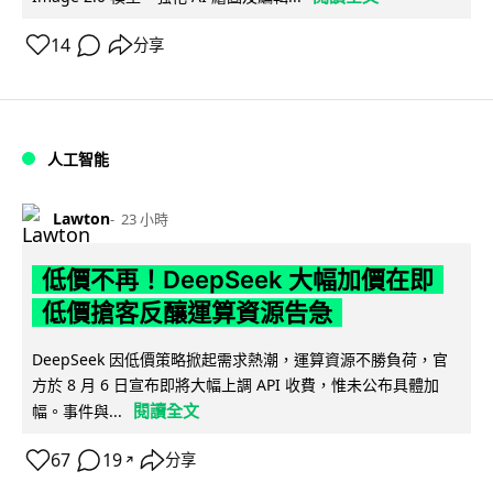
14
分享
人工智能
Lawton
23 小時
低價不再！DeepSeek 大幅加價在即
低價搶客反釀運算資源告急
DeepSeek 因低價策略掀起需求熱潮，運算資源不勝負荷，官
方於 8 月 6 日宣布即將大幅上調 API 收費，惟未公布具體加
閱讀全文
幅。事件與...
67
19
分享
↗