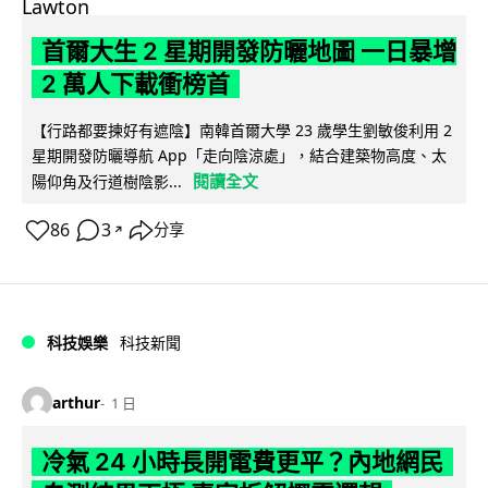
首爾大生 2 星期開發防曬地圖 一日暴增
2 萬人下載衝榜首
【行路都要揀好有遮陰】南韓首爾大學 23 歲學生劉敏俊利用 2
星期開發防曬導航 App「走向陰涼處」，結合建築物高度、太
閱讀全文
陽仰角及行道樹陰影...
86
3
分享
↗
科技娛樂
科技新聞
arthur
1 日
冷氣 24 小時長開電費更平？內地網民