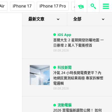
Air
iPhone 17
iPhone 17 Pro
AirPods Pro 3
Ap
最新文章
全部
iOS App
首爾大生 2 星期開發防曬地圖 一
日暴增 2 萬人下載衝榜首
08.08.2026
科技新聞
冷氣 24 小時長開電費更平？內
地網民實測結果兩極 專家拆解慳
電邏輯
08.08.2026
流動電腦
2026 買電腦新趨勢公開！ 如何