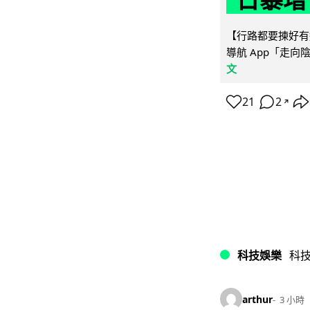
【行路都要揀好有遮
導航 App「走向
文
21
2
↗
科技娛樂
科
arthur
3 小時