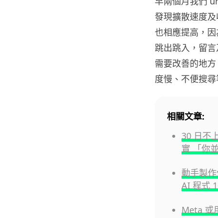
早兩個月我們 unw
發現擴散速度及收
也相應提高，因為
跳出跳入，留言及分
需要改善的地方，例如
度慢、不便搜尋
相關文章:
30 日不
實 「你
動手製作你
AI 程式
Meta 