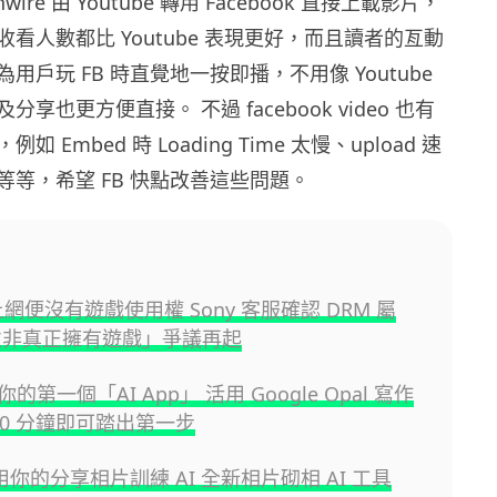
ire 由 Youtube 轉用 Facebook 直接上載影片，
看人數都比 Youtube 表現更好，而且讀者的亙動
用戶玩 FB 時直覺地一按即播，不用像 Youtube
享也更方便直接。 不過 facebook video 也有
 Embed 時 Loading Time 太慢、upload 速
等等，希望 FB 快點改善這些問題。
上網便沒有遊戲使用權 Sony 客服確認 DRM 屬
並非真正擁有遊戲」爭議再起
的第一個「AI App」 活用 Google Opal 寫作
 10 分鐘即可踏出第一步
或用你的分享相片訓練 AI 全新相片砌相 AI 工具