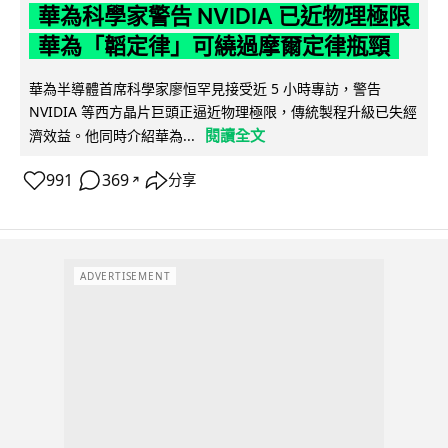
華為科學家警告 NVIDIA 已近物理極限
華為「韜定律」可繞過摩爾定律瓶頸
華為半導體首席科學家廖恒罕見接受近 5 小時專訪，警告
NVIDIA 等西方晶片巨頭正逼近物理極限，傳統製程升級已失經
閱讀全文
濟效益。他同時介紹華為...
991
369
分享
↗
ADVERTISEMENT