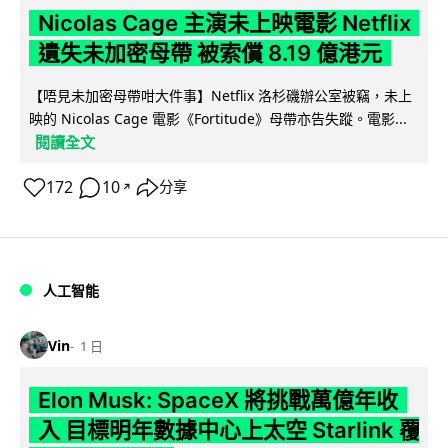
Nicolas Cage 主演未上映電影 Netflix
遺失未加密母帶 被索償 8.19 億港元
【唔見未加密母帶咁大件事】Netflix 洛杉磯辦公室被竊，未上
映的 Nicolas Cage 電影《Fortitude》母帶亦告失蹤。電影...
閱讀全文
172
10
分享
↗
人工智能
Vin
1 日
Elon Musk: SpaceX 將挑戰萬億年收
入 目標明年數據中心上太空 Starlink 覆