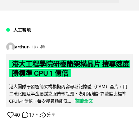
人工智能
arthur
19 小時
港大工程學院研極簡架構晶片 搜尋速度
勝標準 CPU 1 億倍
港大團隊研發極簡架構模擬內容尋址記憶體（CAM）晶片，用
二硫化鉬及半金屬銻克服傳輸瓶頸，漢明距離計算速度比標準
閱讀全文
CPU快1億倍，每次搜尋耗能低...
40
17
分享
↗