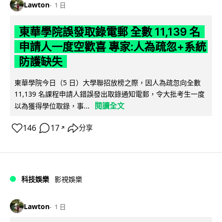
Lawton
1 日
東華學院誤發取錄電郵 全數 11,139 名
申請人一度空歡喜 專家:人為疏忽+系統
防護缺失
東華學院今日（5 日）大學聯招放榜之際，因人為疏忽向全數
11,139 名課程申請人錯誤發出取錄通知電郵，令大批考生一度
閱讀全文
以為獲得學位取錄，事...
146
17
分享
↗
科技娛樂
影視娛樂
Lawton
1 日