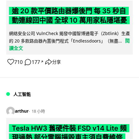
逾 20 款平價路由器爆後門 每 35 秒自
動連線回中國 全球 10 萬用家私隱堪憂
網絡安全公司 VulnCheck 揭發中國智博通電子（Zbtlink）生產
閱
的 20 多款路由器內置後門程式「Endlessdoors」（無盡...
讀全文
710
177
分享
↗
人工智能
arthur
18 小時
Tesla HW3 舊硬件裝 FSD v14 Lite 頻
現過熱 部分電腦損毀車主須自費維修