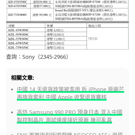
查詢：Sony（2345-2966）
相關文章:
中國 14 天退貨政策被濫用 拆 iPhone 原廠芒
再換貨套利 中國 Apple 收緊退貨審核
高仿 Samsung 990 PRO 現身日本 混入中國
製控制晶片 測試速度接近原廠 幾可亂真