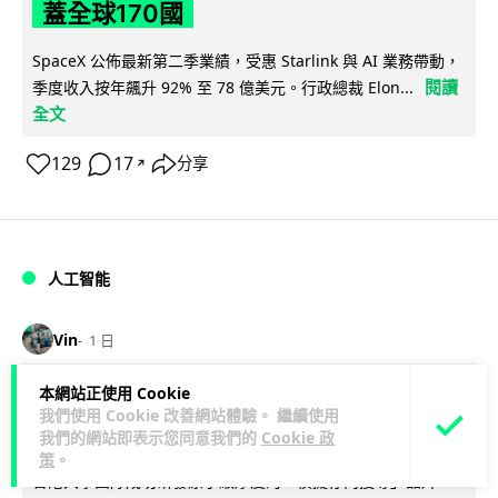
蓋全球170國
SpaceX 公佈最新第二季業績，受惠 Starlink 與 AI 業務帶動，
閱讀
季度收入按年飆升 92% 至 78 億美元。行政總裁 Elon...
全文
129
17
分享
↗
人工智能
Vin
1 日
本網站正使用 Cookie
港大研原子級新晶片 AI 搜尋速度提升
我們使用 Cookie 改善網站體驗。 繼續使用
一億倍 手機人臉識別免上雲端
我們的網站即表示您同意我們的
Cookie 政
策
。
香港大學團隊成功研發原子級厚度的「模擬存內搜尋」晶片，