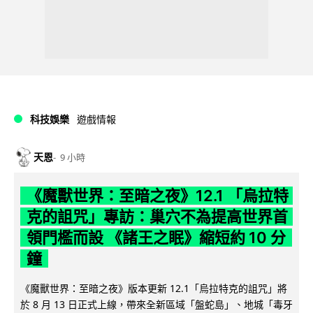
科技娛樂
遊戲情報
天恩
9 小時
《魔獸世界：至暗之夜》12.1 「烏拉特
克的詛咒」專訪：巢穴不為提高世界首
領門檻而設 《諸王之眠》縮短約 10 分
鐘
《魔獸世界：至暗之夜》版本更新 12.1「烏拉特克的詛咒」將
於 8 月 13 日正式上線，帶來全新區域「盤蛇島」、地城「毒牙