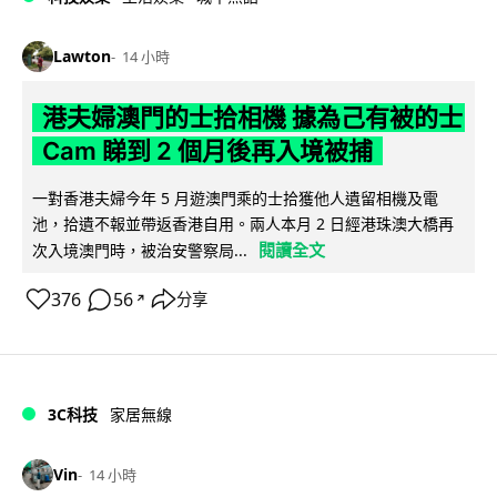
Lawton
14 小時
港夫婦澳門的士拾相機 據為己有被的士
Cam 睇到 2 個月後再入境被捕
一對香港夫婦今年 5 月遊澳門乘的士拾獲他人遺留相機及電
池，拾遺不報並帶返香港自用。兩人本月 2 日經港珠澳大橋再
閱讀全文
次入境澳門時，被治安警察局...
376
56
分享
↗
3C科技
家居無線
Vin
14 小時