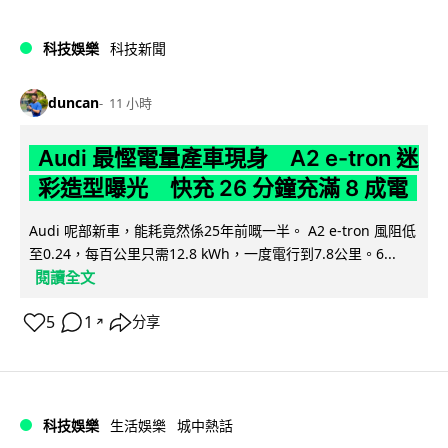
科技娛樂
科技新聞
duncan
11 小時
Audi 最慳電量產車現身 A2 e-tron 迷
彩造型曝光 快充 26 分鐘充滿 8 成電
Audi 呢部新車，能耗竟然係25年前嘅一半。 A2 e-tron 風阻低
至0.24，每百公里只需12.8 kWh，一度電行到7.8公里。6...
閱讀全文
5
1
分享
↗
科技娛樂
生活娛樂
城中熱話