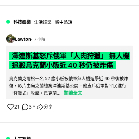
科技娛樂
生活娛樂
城中熱話
Lawton
7 小時
澤連斯基怒斥俄軍「人肉狩獵」 無人機
追殺烏克蘭小販近 40 秒仍被炸傷
烏克蘭克爾松一名 52 歲小販被俄軍無人機追擊近 40 秒後被炸
傷，影片由烏克蘭總統澤連斯基公開。他直斥俄軍對平民進行
閱讀全文
「狩獵式」攻擊，烏克蘭...
21
3
分享
↗
人工智能