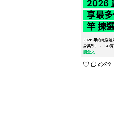
202
享最多
竿 揀
2026 年的電
身美學」、「AI算
讀全文
分享