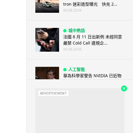
tron 迷彩造型曝光 快充 2...
06.08.2026
城中熱話
法國 8 月 11 日出新例 未經同意
嚴禁 Cold Call 違規企...
06.08.2026
人工智能
華為科學家警告 NVIDIA 已近物
理極限 華為「韜定律」可繞過
摩...
ADVERTISEMENT
06.08.2026
城中熱話
家長無得慳錢買二手書 電子啟動
碼鎖死二手教科書 學生無法做功
課