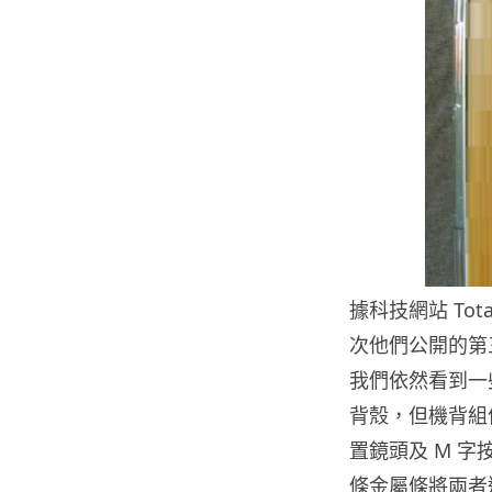
據科技網站 To
次他們公開的第三
我們依然看到一
背殼，但機背組件
置鏡頭及 M 字
條金屬條將兩者