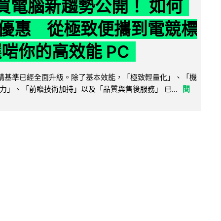
6 買電腦新趨勢公開！ 如何
優惠 從極致便攜到電競標
選啱你的高效能 PC
腦選購基準已經全面升級。除了基本效能，「極致輕量化」、「機
力」、「前瞻技術加持」以及「品質與售後服務」 已...
閱