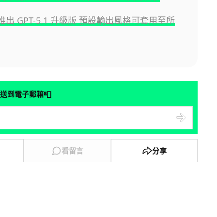
I 推出 GPT-5.1 升級版 預設輸出風格可套用至所
📮
送到電子郵箱
看留言
分享