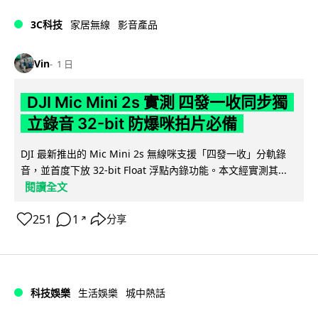
3C科技
家居無線
影音產品
Vin
1 日
DJI Mic Mini 2s 實測 四發一收同步獨
立錄音 32-bit 防爆咪拍片必備
DJI 最新推出的 Mic Mini 2s 無線咪支援「四發一收」分軌錄
音，並首度下放 32-bit Float 浮點內錄功能。本文經實測其...
閱讀全文
251
1
分享
↗
科技娛樂
生活娛樂
城中熱話