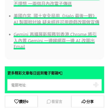
不理想 一兩個月內改電子傳送
美國白宮, 國土安全局用《Halo 最後一戰》
AI 製圖掀討論 疑未經許可用遊戲改圖做宣傳
Gemini 再擴展新服務到香港 Chrome 將引
入內置 Gemini 一邊睇網頁一邊 AI 改圖出
Email
📮
更多精彩文章每日送到電子郵箱
讚好
0
看留言
分享