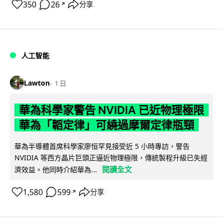
350
26
分享
↗
人工智能
Lawton
1 日
華為科學家警告 NVIDIA 已近物理極限
華為「韜定律」可繞過摩爾定律瓶頸
華為半導體首席科學家廖恒罕見接受近 5 小時專訪，警告
NVIDIA 等西方晶片巨頭正逼近物理極限，傳統製程升級已失經
閱讀全文
濟效益。他同時介紹華為...
1,580
599
分享
↗