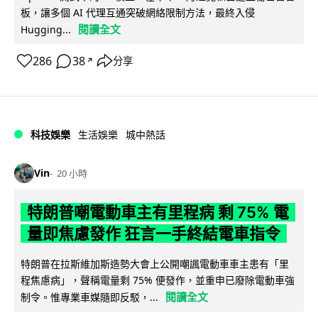
板，讓多個 AI 代理互通突破網絡限制方法，最終入侵
閱讀全文
Hugging...
286
38
分享
↗
科技娛樂
生活娛樂
城中熱話
Vin
20 小時
特朗普嘲電動車主有里程病 剩 75% 電
量即焦慮發作 狂言一手終結電車指令
特朗普在拉斯維加斯造勢大會上公開嘲諷電動車車主患有「里
程焦慮病」，聲稱電量剩 75% 便發作，並重申已廢除電動車強
閱讀全文
制令。惟專業車媒隨即反駁，...