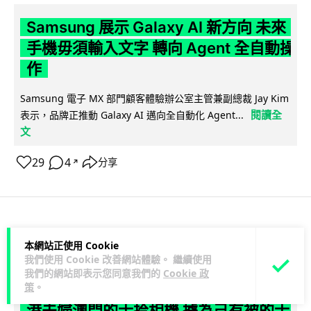
Samsung 展示 Galaxy AI 新方向 未來
手機毋須輸入文字 轉向 Agent 全自動操
作
Samsung 電子 MX 部門顧客體驗辦公室主管兼副總裁 Jay Kim
閱讀全
表示，品牌正推動 Galaxy AI 邁向全自動化 Agent...
文
29
4
分享
↗
科技娛樂
生活娛樂
城中熱話
本網站正使用 Cookie
我們使用 Cookie 改善網站體驗。 繼續使用
Lawton
1 日
我們的網站即表示您同意我們的
Cookie 政
策
。
港夫婦澳門的士拾相機 據為己有被的士