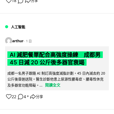
18
分享
人工智能
arthur
1 日
AI 減肥餐單配合高強度操練 成都男
45 日減 20 公斤後多器官衰竭
成都一名男子跟隨 AI 制訂高強度減脂計劃，45 日內減去約 20
公斤後昏迷送院。醫生診斷他患上尿源性膿毒症、膿毒性休克
閱讀全文
及多器官功能障礙。...
22
4
分享
↗