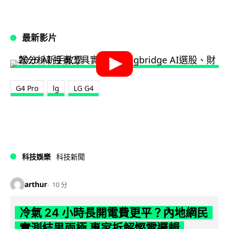
最新影片
G4 Pro
lg
LG G4
科技娛樂
科技新聞
arthur
10 分
冷氣 24 小時長開電費更平？內地網民
實測結果兩極 專家拆解慳電邏輯