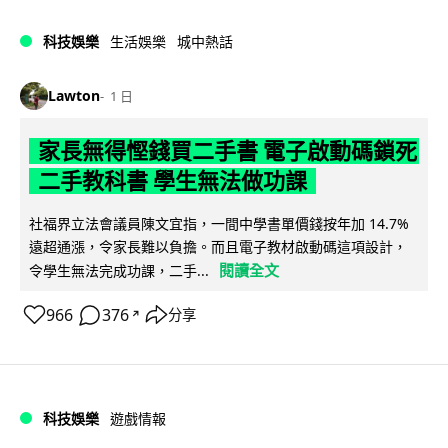
科技娛樂
生活娛樂
城中熱話
Lawton
1 日
家長無得慳錢買二手書 電子啟動碼鎖死
二手教科書 學生無法做功課
社福界立法會議員陳文宜指，一間中學書單價錢按年加 14.7%
遠超通漲，令家長難以負擔。而且電子教材啟動碼這項設計，
閱讀全文
令學生無法完成功課，二手...
966
376
分享
↗
科技娛樂
遊戲情報