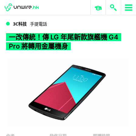
WWDC 2026
GenAI 與雲端科技專區
ERP 與商業 AI
一改傳統！傳 LG 年尾新款旗艦機 G4 Pro 將轉用金屬機身
3C科技
手提電話
一改傳統！傳 LG 年尾新款旗艦機 G4
Pro 將轉用金屬機身
作者
發佈日期
閱讀時間