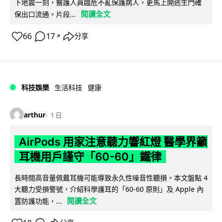
下地震一刻，醫護人員臨危不亂保護病人，更馬上開逃生門確
閱讀全文
保出口流通。片段...
66
17
分享
↗
科技娛樂
生活科技
健康
arthur
1 日
AirPods 用家注意聽力響紅燈 醫學界籲
耳機用戶謹守「60-60」鐵律
長時間高音量佩戴耳機可能導致永久性噪音性聽損。本文盤點 4
大聽力受損警號，介紹科學護耳的「60-60 原則」及 Apple 內
閱讀全文
置防護功能，...