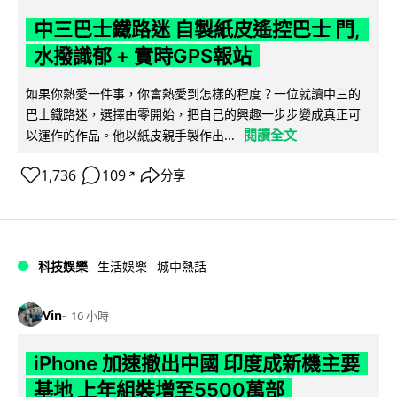
中三巴士鐵路迷 自製紙皮遙控巴士 門,
水撥識郁 + 實時GPS報站
如果你熱愛一件事，你會熱愛到怎樣的程度？一位就讀中三的
巴士鐵路迷，選擇由零開始，把自己的興趣一步步變成真正可
閱讀全文
以運作的作品。他以紙皮親手製作出...
1,736
109
分享
↗
科技娛樂
生活娛樂
城中熱話
Vin
16 小時
iPhone 加速撤出中國 印度成新機主要
基地 上年組裝增至5500萬部