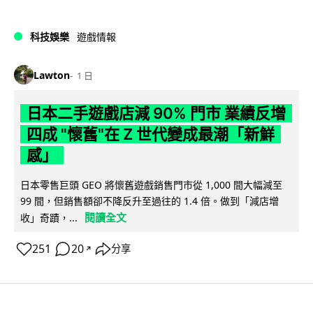
科技娛樂
遊戲情報
Lawton
1 日
日本二手遊戲店減 90% 門市 業績反增
四成 "懷舊"在 Z 世代變成最潮「新鮮
感」
日本零售巨頭 GEO 將懷舊遊戲銷售門市從 1,000 間大幅減至
99 間，但銷售額卻不降反升至過往的 1.4 倍。做到「減店增
閱讀全文
收」奇蹟，...
251
20
分享
↗