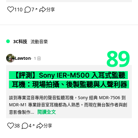
110
7
分享
↗
3C科技
流動音樂
89
Lawton
1 日
【評測】Sony IER-M500 入耳式監聽
耳機：現場拍攝、後製監聽與人聲利器
談到專業混音專用的聲音監聽耳機，Sony 經典 MDR-7506 到
MDR-M1 專業錄音室耳機都為人熟悉。而現在舞台製作者與創
閱讀全文
意影像製作...
38
4
分享
↗