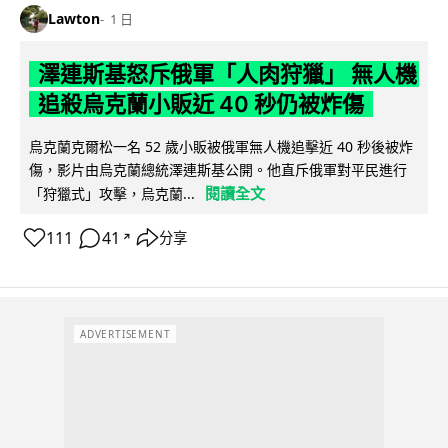
Lawton
1 日
澤連斯基怒斥俄軍「人肉狩獵」 無人機
追殺烏克蘭小販近 40 秒仍被炸傷
烏克蘭克爾松一名 52 歲小販被俄軍無人機追擊近 40 秒後被炸
傷，影片由烏克蘭總統澤連斯基公開。他直斥俄軍對平民進行
閱讀全文
「狩獵式」攻擊，烏克蘭...
111
41
分享
↗
ADVERTISEMENT