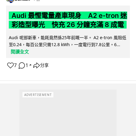
Audi 最慳電量產車現身 A2 e-tron 迷
彩造型曝光 快充 26 分鐘充滿 8 成電
Audi 呢部新車，能耗竟然係25年前嘅一半。 A2 e-tron 風阻低
至0.24，每百公里只需12.8 kWh，一度電行到7.8公里。6...
閱讀全文
7
1
分享
↗
ADVERTISEMENT