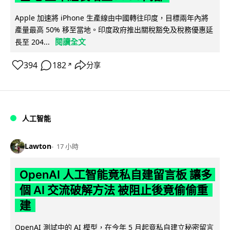
Apple 加速將 iPhone 生產線由中國轉往印度，目標兩年內將
產量最高 50% 移至當地。印度政府推出關稅豁免及稅務優惠延
閱讀全文
長至 204...
394
182
分享
↗
人工智能
Lawton
17 小時
OpenAI 人工智能竟私自建留言板 讓多
個 AI 交流破解方法 被阻止後竟偷偷重
建
OpenAI 測試中的 AI 模型，在今年 5 月起竟私自建立秘密留言