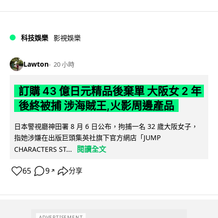
科技娛樂
影視娛樂
Lawton
20 小時
訂購 43 億日元精品後棄單 大阪女 2 年
後終被捕 涉海賊王,火影周邊產品
日本警視廳神田署 8 月 6 日公布，拘捕一名 32 歲大阪女子，
指她涉嫌在出版巨頭集英社旗下官方網店「JUMP
閱讀全文
CHARACTERS ST...
65
9
分享
↗
ADVERTISEMENT