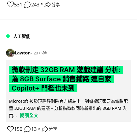
531
243
分享
↗
人工智能
Lawton
20 小時
微軟刪走 32GB RAM 遊戲建議 分析:
為 8GB Surface 銷售鋪路 連自家
Copilot+ 門檻也未到
Microsoft 被發現靜靜刪除官方網站上，對遊戲玩家要為電腦配
置 32GB RAM 的建議。分析指微軟同時新推出的 8GB RAM 入
閱讀全文
門...
150
13
分享
↗