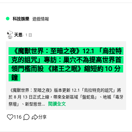
科技娛樂
遊戲情報
天恩
1 日
《魔獸世界：至暗之夜》12.1 「烏拉特
克的詛咒」專訪：巢穴不為提高世界首
領門檻而設 《諸王之眠》縮短約 10 分
鐘
《魔獸世界：至暗之夜》版本更新 12.1「烏拉特克的詛咒」將
於 8 月 13 日正式上線，帶來全新區域「盤蛇島」、地城「毒牙
閱讀全文
祭壇」、新型態世...
116
分享