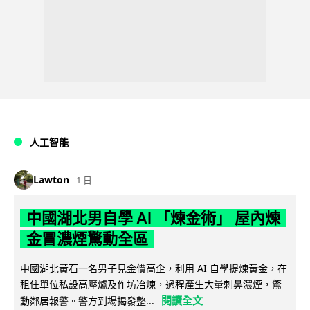
人工智能
Lawton
1 日
中國湖北男自學 AI 「煉金術」 屋內煉
金冒濃煙驚動全區
中國湖北黃石一名男子見金價高企，利用 AI 自學提煉黃金，在
租住單位私設高壓爐及作坊冶煉，過程產生大量刺鼻濃煙，驚
閱讀全文
動鄰居報警。警方到場揭發整...