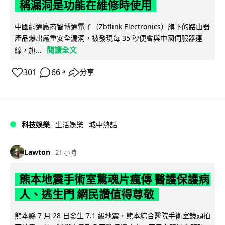
稱漏洞是功能在維修時使用
中國網通廠商智博通電子（Zbtlink Electronics）旗下的路由器
產品爆出嚴重安全漏洞，被發現每 35 秒便會與中國伺服器連
閱讀全文
線，旗...
301
66
分享
↗
科技娛樂
生活娛樂
城中熱話
Lawton
21 小時
熊本地震手術室驚魂片瘋傳 醫護保護病
人、逃生門 網民讚值得尊敬
熊本縣 7 月 28 日發生 7.1 級地震，熊本綜合醫院手術室鏡頭拍