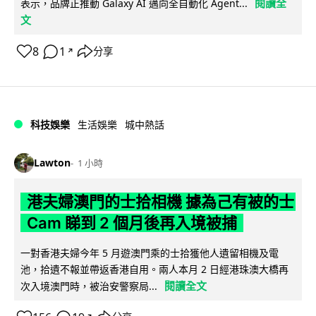
閱讀全
表示，品牌正推動 Galaxy AI 邁向全自動化 Agent...
文
8
1
分享
↗
科技娛樂
生活娛樂
城中熱話
Lawton
1 小時
港夫婦澳門的士拾相機 據為己有被的士
Cam 睇到 2 個月後再入境被捕
一對香港夫婦今年 5 月遊澳門乘的士拾獲他人遺留相機及電
池，拾遺不報並帶返香港自用。兩人本月 2 日經港珠澳大橋再
閱讀全文
次入境澳門時，被治安警察局...