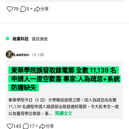
79
5
分享
↗
商業科技
資訊保安
Lawton
19 小時
東華學院誤發取錄電郵 全數 11,139 名
申請人一度空歡喜 專家:人為疏忽+系統
防護缺失
東華學院今日（5 日）大學聯招放榜之際，因人為疏忽向全數
11,139 名課程申請人錯誤發出取錄通知電郵，令大批考生一度
閱讀全文
以為獲得學位取錄，事...
143
17
分享
↗