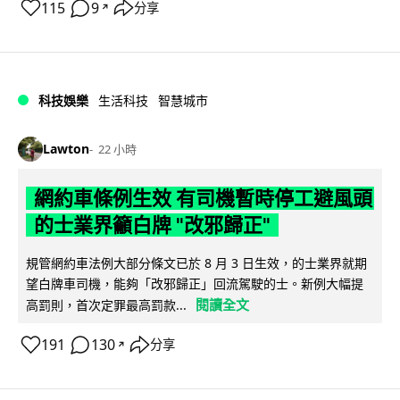
115
9
分享
↗
科技娛樂
生活科技
智慧城市
Lawton
22 小時
網約車條例生效 有司機暫時停工避風頭
的士業界籲白牌 "改邪歸正"
規管網約車法例大部分條文已於 8 月 3 日生效，的士業界就期
望白牌車司機，能夠「改邪歸正」回流駕駛的士。新例大幅提
閱讀全文
高罰則，首次定罪最高罰款...
191
130
分享
↗