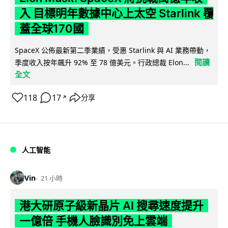
入 目標明年數據中心上太空 Starlink 覆
蓋全球170國
SpaceX 公佈最新第二季業績，受惠 Starlink 與 AI 業務帶動，
閱讀
季度收入按年飆升 92% 至 78 億美元。行政總裁 Elon...
全文
118
17
分享
↗
人工智能
Vin
21 小時
港大研原子級新晶片 AI 搜尋速度提升
一億倍 手機人臉識別免上雲端