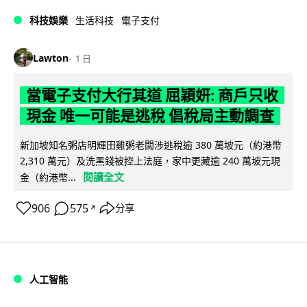
科技娛樂
生活科技
電子支付
Lawton
1 日
當電子支付大行其道 屈穎妍: 商戶只收
現金 唯一可能是逃稅 倡稅局主動調查
新加坡知名粥店明輝田雞粥老闆涉逃稅逾 380 萬坡元（約港幣
2,310 萬元）及洗黑錢被控上法庭，家中更藏逾 240 萬坡元現
閱讀全文
金（約港幣...
906
575
分享
↗
人工智能