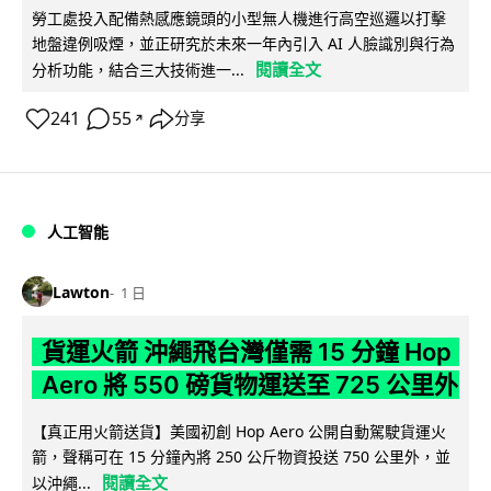
勞工處投入配備熱感應鏡頭的小型無人機進行高空巡邏以打擊
地盤違例吸煙，並正研究於未來一年內引入 AI 人臉識別與行為
閱讀全文
分析功能，結合三大技術進一...
241
55
分享
↗
人工智能
Lawton
1 日
貨運火箭 沖繩飛台灣僅需 15 分鐘 Hop
Aero 將 550 磅貨物運送至 725 公里外
【真正用火箭送貨】美國初創 Hop Aero 公開自動駕駛貨運火
箭，聲稱可在 15 分鐘內將 250 公斤物資投送 750 公里外，並
閱讀全文
以沖繩...