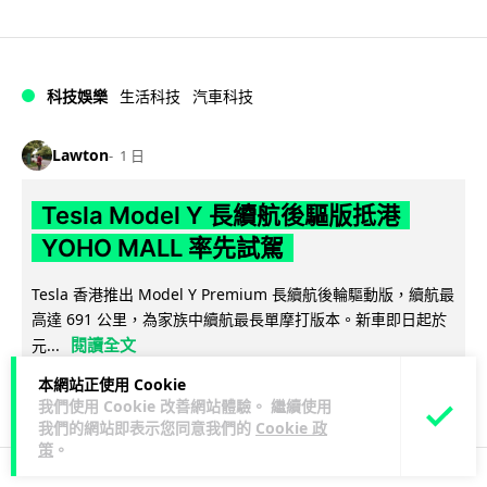
科技娛樂
生活科技
汽車科技
Lawton
1 日
Tesla Model Y 長續航後驅版抵港
YOHO MALL 率先試駕
Tesla 香港推出 Model Y Premium 長續航後輪驅動版，續航最
高達 691 公里，為家族中續航最長單摩打版本。新車即日起於
閱讀全文
元...
本網站正使用 Cookie
92
19
分享
↗
我們使用 Cookie 改善網站體驗。 繼續使用
我們的網站即表示您同意我們的
Cookie 政
策
。