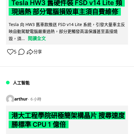
Tesla HW3 舊硬件裝 FSD v14 Lite 頻
現過熱 部分電腦損毀車主須自費維修
Tesla 向 HW3 舊車款推送 FSD v14 Lite 系統，引發大量車主反
映自動駕駛電腦嚴重過熱，部分更觸發高溫保護甚至直接燒
閱讀全文
毀，須...
5
分享
人工智能
arthur
6 小時
港大工程學院研極簡架構晶片 搜尋速度
勝標準 CPU 1 億倍