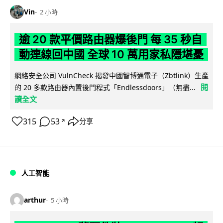
Vin
2 小時
逾 20 款平價路由器爆後門 每 35 秒自
動連線回中國 全球 10 萬用家私隱堪憂
網絡安全公司 VulnCheck 揭發中國智博通電子（Zbtlink）生產
閱
的 20 多款路由器內置後門程式「Endlessdoors」（無盡...
讀全文
315
53
分享
↗
人工智能
arthur
5 小時