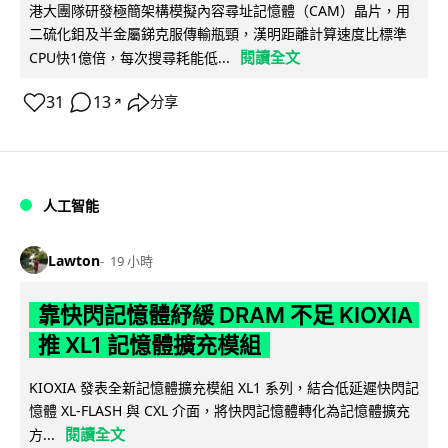
港大團隊研發極簡架構模擬內容尋址記憶體（CAM）晶片，用
二硫化鉬及半金屬銻克服傳輸瓶頸，漢明距離計算速度比標準
閱讀全文
CPU快1億倍，每次搜尋耗能低...
31
13
分享
↗
人工智能
Lawton
19 小時
靠快閃記憶體紓緩 DRAM 不足 KIOXIA
推 XL1 記憶體擴充模組
KIOXIA 發表全新記憶體擴充模組 XL1 系列，結合低延遲快閃記
憶體 XL-FLASH 與 CXL 介面，將快閃記憶體轉化為記憶體擴充
閱讀全文
方...