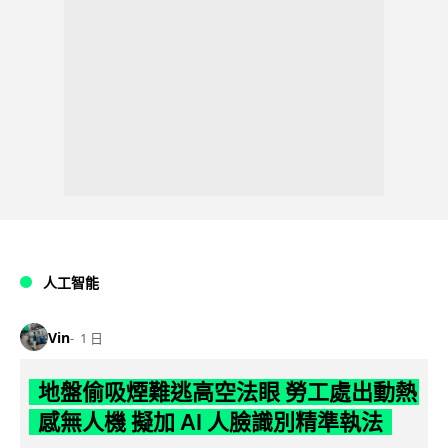
人工智能
Vin
1 日
地盤偷吸煙難逃高空法眼 勞工處出動熱
感無人機 擬加 AI 人臉識別精準執法