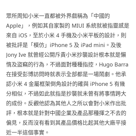
眾所周知小米一直都被外界戲稱為「中國的
Apple」，例如其自家製的 MIUI 系統就被指靈感是
來自 iOS，至於小米 4 手機及小米平板的設計，則
被批評是「模仿」iPhone 5 及 iPad mini。及後
Jony Ive 就曾經公開斥責小米抄襲設計根本就是懶
惰及盜竊的行為，不過面對種種指控，Hugo Barra
在接受彭博訪問時就表示全部都是一場鬧劇。他承
認小米 4 金屬框架倒角設計的確與 iPhone 5 有幾
分相似，不過如此就指是抄襲就未曾有將事情跨大
的成份。反觀他認為其他人之所以會對小米作出批
評，根本就是針對中國企業及產品那種揮之不去的
偏見，反而沒有看到其產品價格比起其他大廠平接
近一半這個事實。