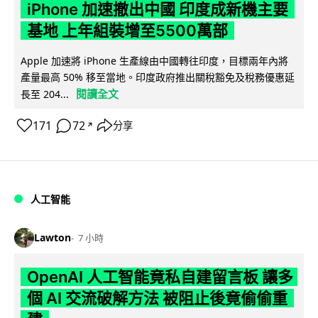
iPhone 加速撤出中國 印度成新機主要
基地 上年組裝增至5500萬部
Apple 加速將 iPhone 生產線由中國轉往印度，目標兩年內將
產量最高 50% 移至當地。印度政府推出關稅豁免及稅務優惠延
閱讀全文
長至 204...
171
72
分享
↗
人工智能
Lawton
7 小時
OpenAI 人工智能竟私自建留言板 讓多
個 AI 交流破解方法 被阻止後竟偷偷重