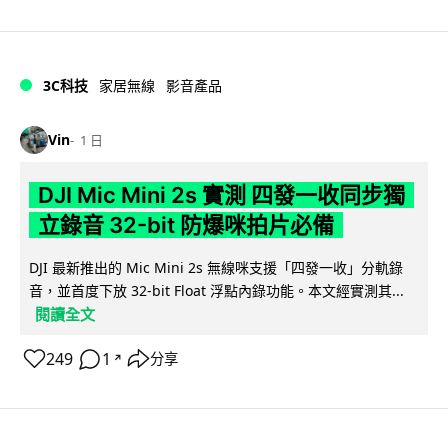
3C科技
家居無線
影音產品
Vin
1 日
DJI Mic Mini 2s 實測 四發一收同步獨
立錄音 32-bit 防爆咪拍片必備
DJI 最新推出的 Mic Mini 2s 無線咪支援「四發一收」分軌錄
音，並首度下放 32-bit Float 浮點內錄功能。本文經實測其...
閱讀全文
249
1
分享
↗