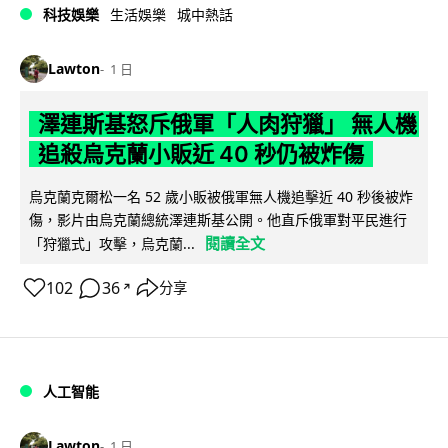
科技娛樂
生活娛樂
城中熱話
Lawton
1 日
澤連斯基怒斥俄軍「人肉狩獵」 無人機
追殺烏克蘭小販近 40 秒仍被炸傷
烏克蘭克爾松一名 52 歲小販被俄軍無人機追擊近 40 秒後被炸
傷，影片由烏克蘭總統澤連斯基公開。他直斥俄軍對平民進行
閱讀全文
「狩獵式」攻擊，烏克蘭...
102
36
分享
↗
人工智能
Lawton
1 日