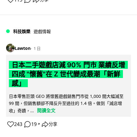
科技娛樂
遊戲情報
Lawton
1 日
日本二手遊戲店減 90% 門市 業績反增
四成 "懷舊"在 Z 世代變成最潮「新鮮
感」
日本零售巨頭 GEO 將懷舊遊戲銷售門市從 1,000 間大幅減至
99 間，但銷售額卻不降反升至過往的 1.4 倍。做到「減店增
閱讀全文
收」奇蹟，...
243
19
分享
↗