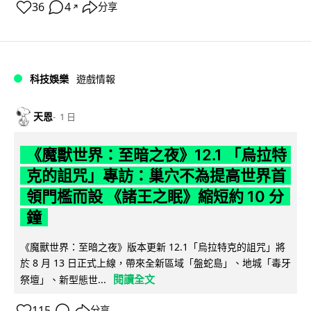
36
4
分享
↗
科技娛樂
遊戲情報
天恩
1 日
《魔獸世界：至暗之夜》12.1 「烏拉特
克的詛咒」專訪：巢穴不為提高世界首
領門檻而設 《諸王之眠》縮短約 10 分
鐘
《魔獸世界：至暗之夜》版本更新 12.1「烏拉特克的詛咒」將
於 8 月 13 日正式上線，帶來全新區域「盤蛇島」、地城「毒牙
閱讀全文
祭壇」、新型態世...
115
分享