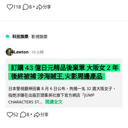
118
8
分享
↗
科技娛樂
影視娛樂
Lawton
10 小時
訂購 43 億日元精品後棄單 大阪女 2 年
後終被捕 涉海賊王,火影周邊產品
日本警視廳神田署 8 月 6 日公布，拘捕一名 32 歲大阪女子，
指她涉嫌在出版巨頭集英社旗下官方網店「JUMP
閱讀全文
CHARACTERS ST...
52
8
分享
↗