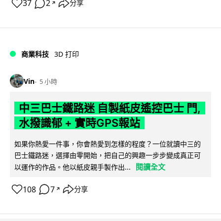
37
2
分享
↗
商業科技
3D 打印
Vin
5 小時
中三巴士鐵路迷 自製紙皮遙控巴士 門,
水撥識郁 + 實時GPS報站
如果你熱愛一件事，你會熱愛到怎樣的程度？一位就讀中三的
巴士鐵路迷，選擇由零開始，把自己的興趣一步步變成真正可
閱讀全文
以運作的作品。他以紙皮親手製作出...
108
7
分享
↗