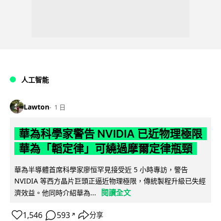
人工智能
Lawton
1 日
華為科學家警告 NVIDIA 已近物理極限
華為「韜定律」可繞過摩爾定律瓶頸
華為半導體首席科學家廖恒罕見接受近 5 小時專訪，警告
NVIDIA 等西方晶片巨頭正逼近物理極限，傳統製程升級已失經
閱讀全文
濟效益。他同時介紹華為...
1,546
593
分享
↗