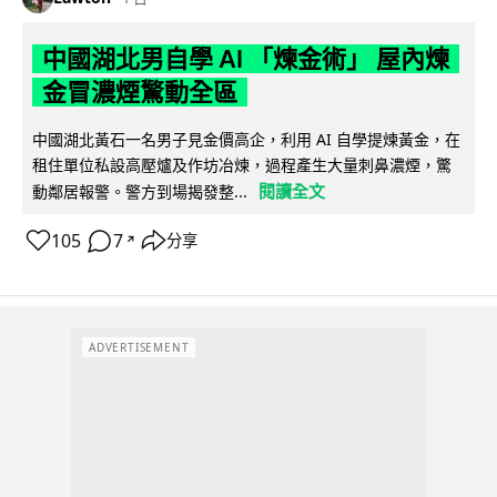
中國湖北男自學 AI 「煉金術」 屋內煉
金冒濃煙驚動全區
中國湖北黃石一名男子見金價高企，利用 AI 自學提煉黃金，在
租住單位私設高壓爐及作坊冶煉，過程產生大量刺鼻濃煙，驚
閱讀全文
動鄰居報警。警方到場揭發整...
105
7
分享
↗
ADVERTISEMENT