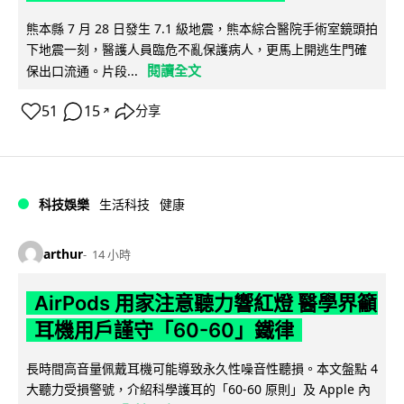
熊本縣 7 月 28 日發生 7.1 級地震，熊本綜合醫院手術室鏡頭拍
下地震一刻，醫護人員臨危不亂保護病人，更馬上開逃生門確
閱讀全文
保出口流通。片段...
51
15
分享
↗
科技娛樂
生活科技
健康
arthur
14 小時
AirPods 用家注意聽力響紅燈 醫學界籲
耳機用戶謹守「60-60」鐵律
長時間高音量佩戴耳機可能導致永久性噪音性聽損。本文盤點 4
大聽力受損警號，介紹科學護耳的「60-60 原則」及 Apple 內