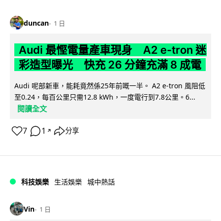
duncan
1 日
Audi 最慳電量產車現身 A2 e-tron 迷
彩造型曝光 快充 26 分鐘充滿 8 成電
Audi 呢部新車，能耗竟然係25年前嘅一半。 A2 e-tron 風阻低
至0.24，每百公里只需12.8 kWh，一度電行到7.8公里。6...
閱讀全文
7
1
分享
↗
科技娛樂
生活娛樂
城中熱話
Vin
1 日