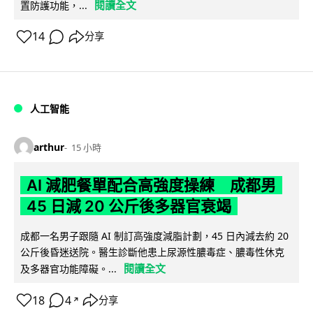
閱讀全文
置防護功能，...
14
分享
人工智能
arthur
15 小時
AI 減肥餐單配合高強度操練 成都男
45 日減 20 公斤後多器官衰竭
成都一名男子跟隨 AI 制訂高強度減脂計劃，45 日內減去約 20
公斤後昏迷送院。醫生診斷他患上尿源性膿毒症、膿毒性休克
閱讀全文
及多器官功能障礙。...
18
4
分享
↗