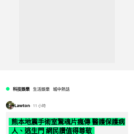
科技娛樂
生活娛樂
城中熱話
Lawton
11 小時
熊本地震手術室驚魂片瘋傳 醫護保護病
人、逃生門 網民讚值得尊敬