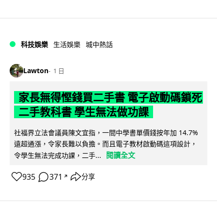
科技娛樂
生活娛樂
城中熱話
Lawton
1 日
家長無得慳錢買二手書 電子啟動碼鎖死
二手教科書 學生無法做功課
社福界立法會議員陳文宜指，一間中學書單價錢按年加 14.7%
遠超通漲，令家長難以負擔。而且電子教材啟動碼這項設計，
閱讀全文
令學生無法完成功課，二手...
935
371
分享
↗