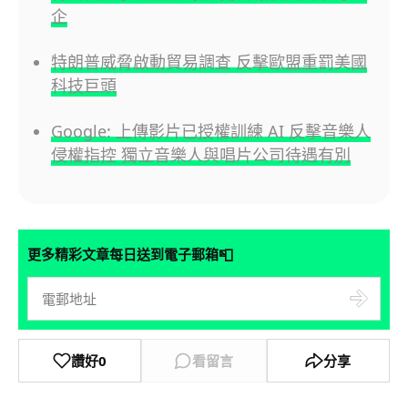
企
特朗普威脅啟動貿易調查 反擊歐盟重罰美國
科技巨頭
Google: 上傳影片已授權訓練 AI 反擊音樂人
侵權指控 獨立音樂人與唱片公司待遇有別
📮
更多精彩文章每日送到電子郵箱
讚好
0
看留言
分享