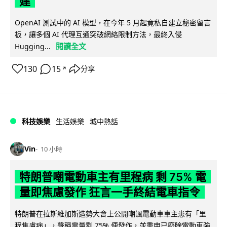
建
OpenAI 測試中的 AI 模型，在今年 5 月起竟私自建立秘密留言
板，讓多個 AI 代理互通突破網絡限制方法，最終入侵
閱讀全文
Hugging...
130
15
分享
↗
科技娛樂
生活娛樂
城中熱話
Vin
10 小時
特朗普嘲電動車主有里程病 剩 75% 電
量即焦慮發作 狂言一手終結電車指令
特朗普在拉斯維加斯造勢大會上公開嘲諷電動車車主患有「里
程焦慮病」，聲稱電量剩 75% 便發作，並重申已廢除電動車強