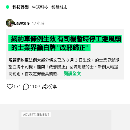
科技娛樂
生活科技
智慧城市
Lawton
17 小時
網約車條例生效 有司機暫時停工避風頭
的士業界籲白牌 "改邪歸正"
規管網約車法例大部分條文已於 8 月 3 日生效，的士業界就期
望白牌車司機，能夠「改邪歸正」回流駕駛的士。新例大幅提
閱讀全文
高罰則，首次定罪最高罰款...
171
110
分享
↗
ADVERTISEMENT