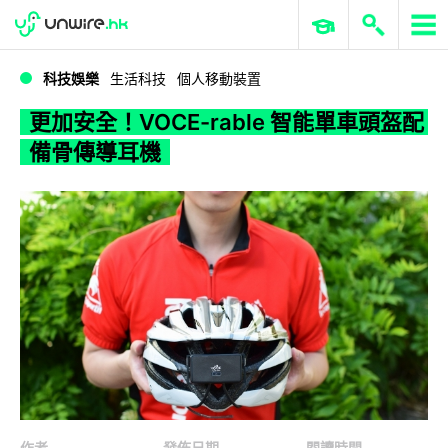
WWDC 2026
GenAI 與雲端科技專區
ERP 與商業 AI
更加安全！VOCE-rable 智能單車頭盔配備骨傳導耳機
科技娛樂
生活科技
個人移動裝置
更加安全！VOCE-rable 智能單車頭盔配
備骨傳導耳機
作者
發佈日期
閱讀時間