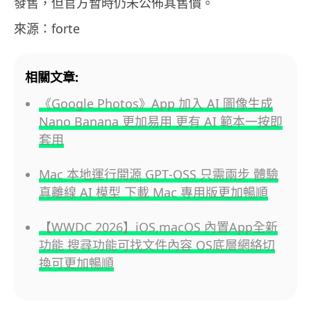
發售，但官方暫時仍未公佈其售價。
來源：forte
相關文章:
《Google Photos》App 加入 AI 圖像生成
Nano Banana 更加易用 更有 AI 範本一按即
套用
Mac 本地運行開源 GPT‑OSS 只需兩步 體驗
真離線 AI 模型 下載 Mac 專用版更加暢順
【WWDC 2026】iOS,macOS 內置App全新
功能 搜尋功能可找文件內容 OS底層網絡切
換可更加暢順