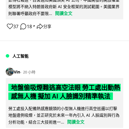
模型將不納入特朗普政府新 AI 安全框架的測試範圍。美國業界
閱讀全文
則聯署呼籲政府不要限...
37
18
分享
↗
人工智能
Vin
20 小時
地盤偷吸煙難逃高空法眼 勞工處出動熱
感無人機 擬加 AI 人臉識別精準執法
勞工處投入配備熱感應鏡頭的小型無人機進行高空巡邏以打擊
地盤違例吸煙，並正研究於未來一年內引入 AI 人臉識別與行為
閱讀全文
分析功能，結合三大技術進一...