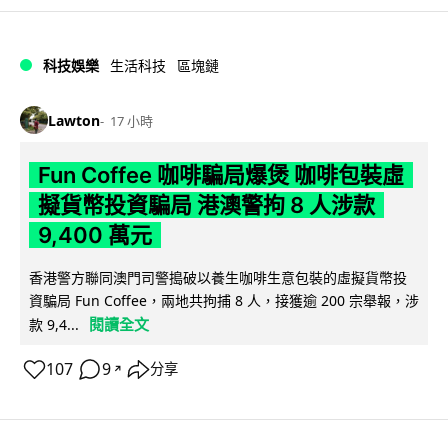
科技娛樂
生活科技
區塊鏈
Lawton
17 小時
Fun Coffee 咖啡騙局爆煲 咖啡包裝虛
擬貨幣投資騙局 港澳警拘 8 人涉款
9,400 萬元
香港警方聯同澳門司警搗破以養生咖啡生意包裝的虛擬貨幣投
資騙局 Fun Coffee，兩地共拘捕 8 人，接獲逾 200 宗舉報，涉
閱讀全文
款 9,4...
107
9
分享
↗