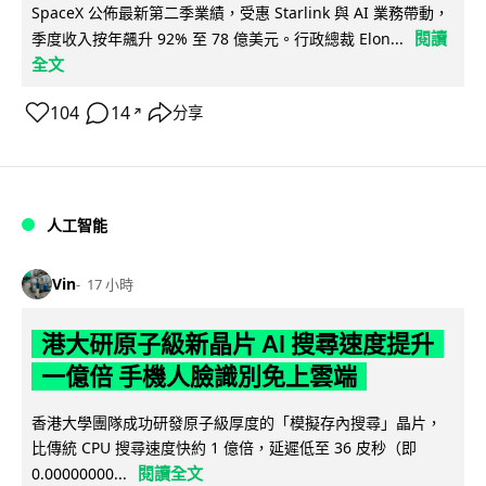
SpaceX 公佈最新第二季業績，受惠 Starlink 與 AI 業務帶動，
閱讀
季度收入按年飆升 92% 至 78 億美元。行政總裁 Elon...
全文
104
14
分享
↗
人工智能
Vin
17 小時
港大研原子級新晶片 AI 搜尋速度提升
一億倍 手機人臉識別免上雲端
香港大學團隊成功研發原子級厚度的「模擬存內搜尋」晶片，
比傳統 CPU 搜尋速度快約 1 億倍，延遲低至 36 皮秒（即
閱讀全文
0.00000000...