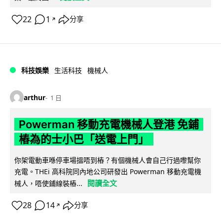
22
1
分享
↗
科技娛樂
生活科技
機械人
arthur
1 日
Powerman 移動充電機械人登港 免鋪
樁為的士小巴「送電上門」
你架電動車喺停車場搵唔到樁？有個機械人會自己行過嚟幫你
充電。THEi 高科院同內地公司研發出 Powerman 移動充電機
閱讀全文
械人，唔使鋪線裝樁...
28
14
分享
↗