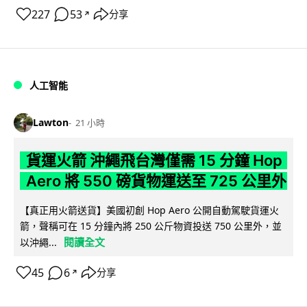
227
53
分享
↗
人工智能
Lawton
21 小時
貨運火箭 沖繩飛台灣僅需 15 分鐘 Hop
Aero 將 550 磅貨物運送至 725 公里外
【真正用火箭送貨】美國初創 Hop Aero 公開自動駕駛貨運火
箭，聲稱可在 15 分鐘內將 250 公斤物資投送 750 公里外，並
閱讀全文
以沖繩...
45
6
分享
↗