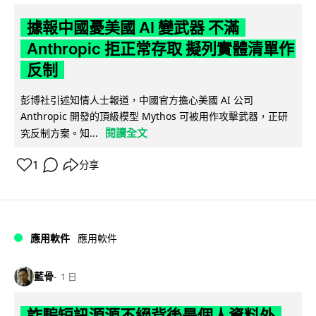
據報中國憂美國 AI 變武器 不滿
Anthropic 拒正常存取 擬列實體清單作
反制
彭博社引述知情人士報道，中國官方擔心美國 AI 公司
Anthropic 開發的頂級模型 Mythos 可被用作攻擊武器，正研
閱讀全文
究反制方案。知...
1
分享
應用軟件
應用軟件
藍骨
1 日
詐騙短訊源源不絕背後是個人資料外