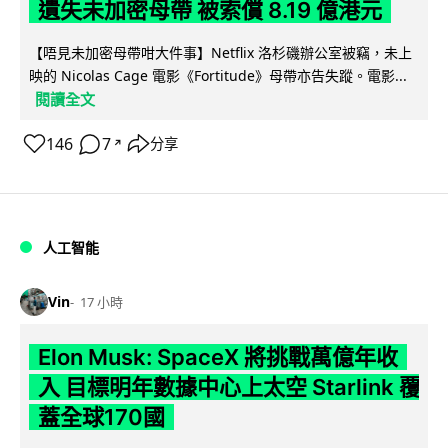
遺失未加密母帶 被索償 8.19 億港元
【唔見未加密母帶咁大件事】Netflix 洛杉磯辦公室被竊，未上
映的 Nicolas Cage 電影《Fortitude》母帶亦告失蹤。電影...
閱讀全文
146
7
分享
↗
人工智能
Vin
17 小時
Elon Musk: SpaceX 將挑戰萬億年收
入 目標明年數據中心上太空 Starlink 覆
蓋全球170國