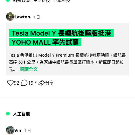
科技娛樂
生活科技
汽車科技
Lawton
1 日
Tesla Model Y 長續航後驅版抵港
YOHO MALL 率先試駕
Tesla 香港推出 Model Y Premium 長續航後輪驅動版，續航最
高達 691 公里，為家族中續航最長單摩打版本。新車即日起於
閱讀全文
元...
92
19
分享
↗
人工智能
Vin
1 日