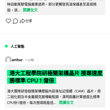
映自動駕駛電腦嚴重過熱，部分更觸發高溫保護甚至直接燒
閱讀全文
毀，須...
分享
人工智能
arthur
1 小時
港大工程學院研極簡架構晶片 搜尋速度
勝標準 CPU 1 億倍
港大團隊研發極簡架構模擬內容尋址記憶體（CAM）晶片，用
二硫化鉬及半金屬銻克服傳輸瓶頸，漢明距離計算速度比標準
閱讀全文
CPU快1億倍，每次搜尋耗能低...