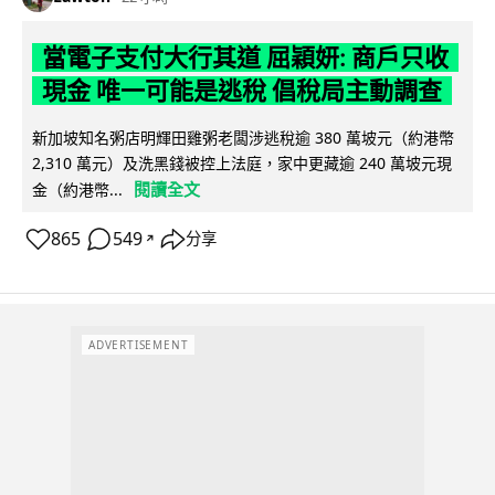
當電子支付大行其道 屈穎妍: 商戶只收
現金 唯一可能是逃稅 倡稅局主動調查
新加坡知名粥店明輝田雞粥老闆涉逃稅逾 380 萬坡元（約港幣
2,310 萬元）及洗黑錢被控上法庭，家中更藏逾 240 萬坡元現
閱讀全文
金（約港幣...
865
549
分享
↗
ADVERTISEMENT