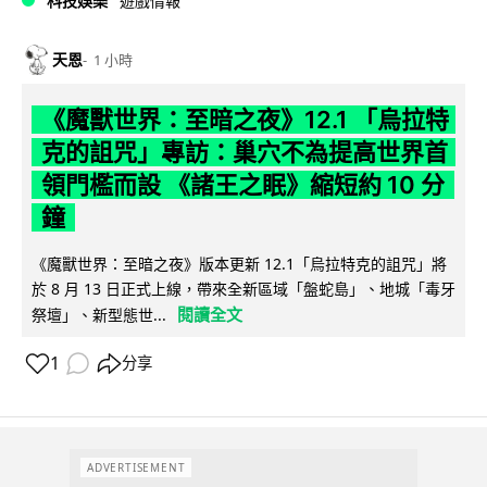
科技娛樂
遊戲情報
天恩
1 小時
《魔獸世界：至暗之夜》12.1 「烏拉特
克的詛咒」專訪：巢穴不為提高世界首
領門檻而設 《諸王之眠》縮短約 10 分
鐘
《魔獸世界：至暗之夜》版本更新 12.1「烏拉特克的詛咒」將
於 8 月 13 日正式上線，帶來全新區域「盤蛇島」、地城「毒牙
閱讀全文
祭壇」、新型態世...
1
分享
ADVERTISEMENT