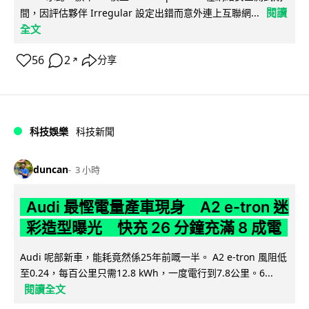
閱讀
間，因評估夥伴 Irregular 設定出錯而意外連上互聯網...
全文
56
2
分享
↗
科技娛樂
科技新聞
duncan
3 小時
Audi 最慳電量產車現身 A2 e-tron 迷
彩造型曝光 快充 26 分鐘充滿 8 成電
Audi 呢部新車，能耗竟然係25年前嘅一半。 A2 e-tron 風阻低
至0.24，每百公里只需12.8 kWh，一度電行到7.8公里。6...
閱讀全文