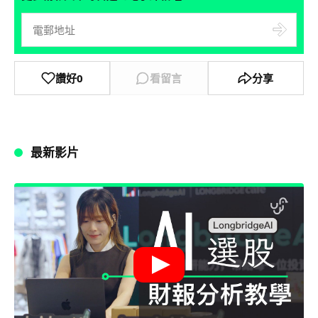
讚好
0
看留言
分享
最新影片