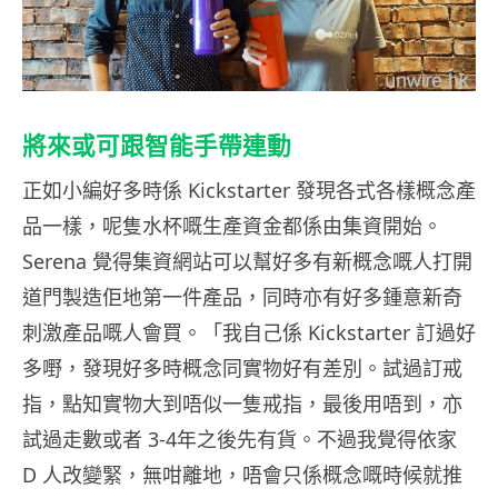
將來或可跟智能手帶連動
正如小編好多時係 Kickstarter 發現各式各樣概念產
品一樣，呢隻水杯嘅生產資金都係由集資開始。
Serena 覺得集資網站可以幫好多有新概念嘅人打開
道門製造佢地第一件產品，同時亦有好多鍾意新奇
刺激產品嘅人會買。「我自己係 Kickstarter 訂過好
多嘢，發現好多時概念同實物好有差別。試過訂戒
指，點知實物大到唔似一隻戒指，最後用唔到，亦
試過走數或者 3-4年之後先有貨。不過我覺得依家
D 人改變緊，無咁離地，唔會只係概念嘅時候就推