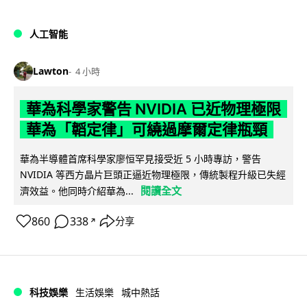
人工智能
Lawton
4 小時
華為科學家警告 NVIDIA 已近物理極限
華為「韜定律」可繞過摩爾定律瓶頸
華為半導體首席科學家廖恒罕見接受近 5 小時專訪，警告
NVIDIA 等西方晶片巨頭正逼近物理極限，傳統製程升級已失經
閱讀全文
濟效益。他同時介紹華為...
860
338
分享
↗
科技娛樂
生活娛樂
城中熱話