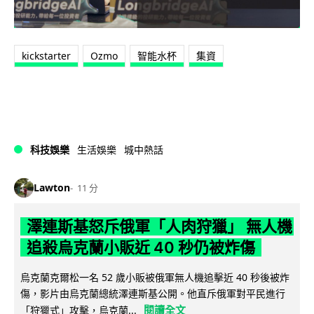
kickstarter
Ozmo
智能水杯
集資
科技娛樂
生活娛樂
城中熱話
Lawton
11 分
澤連斯基怒斥俄軍「人肉狩獵」 無人機
追殺烏克蘭小販近 40 秒仍被炸傷
烏克蘭克爾松一名 52 歲小販被俄軍無人機追擊近 40 秒後被炸
傷，影片由烏克蘭總統澤連斯基公開。他直斥俄軍對平民進行
閱讀全文
「狩獵式」攻擊，烏克蘭...