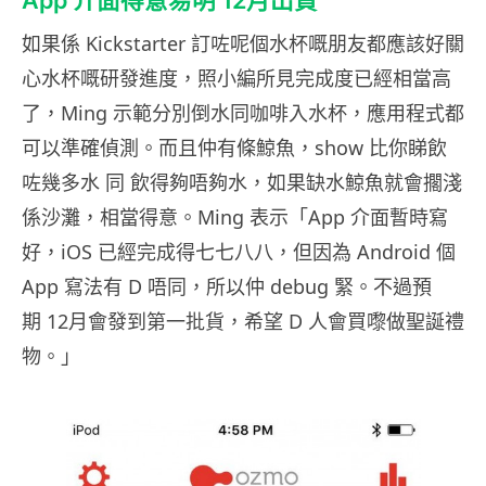
App 介面得意易明 12月出貨
如果係 Kickstarter 訂咗呢個水杯嘅朋友都應該好關
心水杯嘅研發進度，照小編所見完成度已經相當高
了，Ming 示範分別倒水同咖啡入水杯，應用程式都
可以準確偵測。而且仲有條鯨魚，show 比你睇飲
咗幾多水 同 飲得夠唔夠水，如果缺水鯨魚就會擱淺
係沙灘，相當得意。Ming 表示「App 介面暫時寫
好，iOS 已經完成得七七八八，但因為 Android 個
App 寫法有 D 唔同，所以仲 debug 緊。不過預
期 12月會發到第一批貨，希望 D 人會買嚟做聖誕禮
物。」