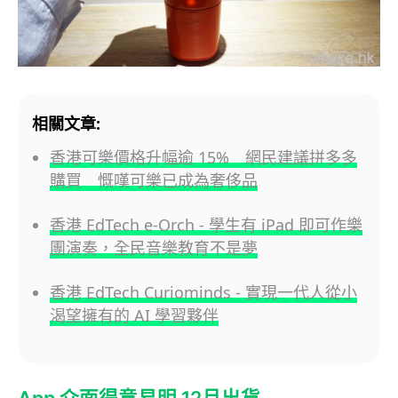
相關文章:
香港可樂價格升幅逾 15% 網民建議拼多多
購買 慨嘆可樂已成為奢侈品
香港 EdTech e-Orch - 學生有 iPad 即可作樂
團演奏，全民音樂教育不是夢
香港 EdTech Curiominds - 實現一代人從小
渴望擁有的 AI 學習夥伴