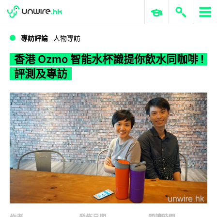
WWDC 2026
GenAI 與雲端科技專區
ERP 與商業 AI
香港 Ozmo 智能水杯識提你飲水同咖啡 ! 評測及專訪
專訪評論
人物專訪
香港 Ozmo 智能水杯識提你飲水同咖啡 !
評測及專訪
作者
發佈日期
閱讀時間