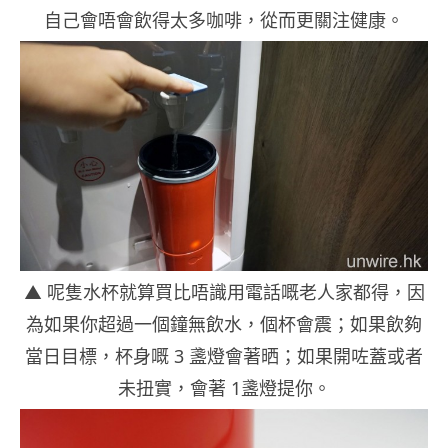
自己會唔會飲得太多咖啡，從而更關注健康。
▲ 呢隻水杯就算買比唔識用電話嘅老人家都得，因
為如果你超過一個鐘無飲水，個杯會震；如果飲夠
當日目標，杯身嘅 3 盞燈會著晒；如果開咗蓋或者
未扭實，會著 1盞燈提你。