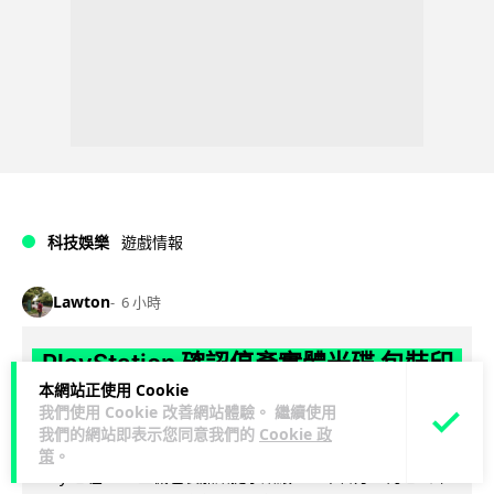
科技娛樂
遊戲情報
Lawton
6 小時
PlayStation 確認停產實體光碟 包裝印
本網站正使用 Cookie
出重要通告 2028 年 1 月後不出光碟遊
我們使用 Cookie 改善網站體驗。 繼續使用
戲
我們的網站即表示您同意我們的
Cookie 政
策
。
Sony 已在 PS5 主機包裝加貼提示貼紙，重申官方 7 月已公布