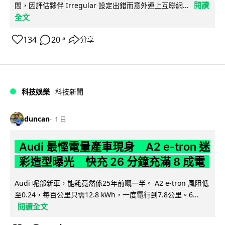
閱讀
間，因評估夥伴 Irregular 設定出錯而意外連上互聯網...
全文
134
20
分享
↗
科技娛樂
科技新聞
duncan
1 日
Audi 最慳電量產車現身 A2 e-tron 迷
彩造型曝光 快充 26 分鐘充滿 8 成電
Audi 呢部新車，能耗竟然係25年前嘅一半。 A2 e-tron 風阻低
至0.24，每百公里只需12.8 kWh，一度電行到7.8公里。6...
閱讀全文