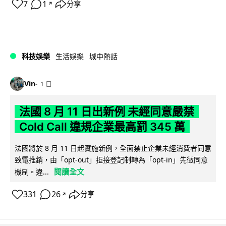
7
1
分享
↗
科技娛樂
生活娛樂
城中熱話
Vin
1 日
法國 8 月 11 日出新例 未經同意嚴禁
Cold Call 違規企業最高罰 345 萬
法國將於 8 月 11 日起實施新例，全面禁止企業未經消費者同意
致電推銷，由「opt-out」拒接登記制轉為「opt-in」先徵同意
閱讀全文
機制。違...
331
26
分享
↗