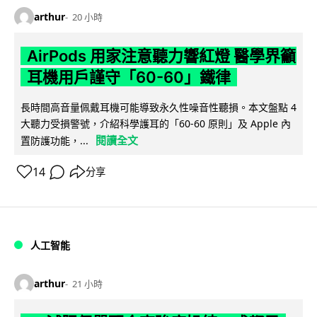
arthur
20 小時
AirPods 用家注意聽力響紅燈 醫學界籲
耳機用戶謹守「60-60」鐵律
長時間高音量佩戴耳機可能導致永久性噪音性聽損。本文盤點 4
大聽力受損警號，介紹科學護耳的「60-60 原則」及 Apple 內
閱讀全文
置防護功能，...
14
分享
人工智能
arthur
21 小時