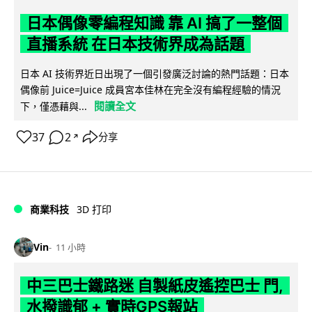
日本偶像零編程知識 靠 AI 搞了一整個
直播系統 在日本技術界成為話題
日本 AI 技術界近日出現了一個引發廣泛討論的熱門話題：日本
偶像前 Juice=Juice 成員宮本佳林在完全沒有編程經驗的情況
閱讀全文
下，僅憑藉與...
37
2
分享
↗
商業科技
3D 打印
Vin
11 小時
中三巴士鐵路迷 自製紙皮遙控巴士 門,
水撥識郁 + 實時GPS報站