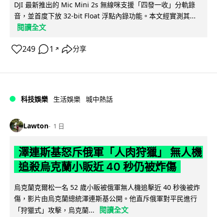
DJI 最新推出的 Mic Mini 2s 無線咪支援「四發一收」分軌錄
音，並首度下放 32-bit Float 浮點內錄功能。本文經實測其...
閱讀全文
249
1
分享
↗
科技娛樂
生活娛樂
城中熱話
Lawton
1 日
澤連斯基怒斥俄軍「人肉狩獵」 無人機
追殺烏克蘭小販近 40 秒仍被炸傷
烏克蘭克爾松一名 52 歲小販被俄軍無人機追擊近 40 秒後被炸
傷，影片由烏克蘭總統澤連斯基公開。他直斥俄軍對平民進行
閱讀全文
「狩獵式」攻擊，烏克蘭...