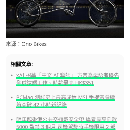
來源：Ono Bikes
相關文章:
xAI 招募「中文 AI 導師」 方言為母語者優先
全球遠端工作、時薪最高 HK$351
PCMag 測試史上最高成績 MSI 手提電腦續
航突破 42 小時新紀錄
明年起香港公共交通戴安全帶 違者最高罰款
5000 監禁 3 個月 司機駕駛時手機限用 2 部