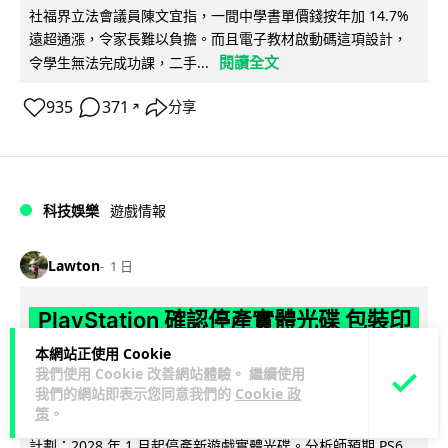
社福界立法會議員陳文宜指，一間中學書單價錢按年加 14.7%
遠超通漲，令家長難以負擔。而且電子教材啟動碼這項設計，
閱讀全文
令學生無法完成功課，二手...
935
371
分享
↗
科技娛樂
遊戲情報
Lawton
1 日
PlayStation 確認停產實體光碟 包裝印
出重要通告 2028 年 1 月後不出光碟遊
本網站正使用 Cookie
我們使用 Cookie 改善網站體驗。 繼續使用
戲
我們的網站即表示您同意我們的
Cookie 政
策
。
Sony 已在 PS5 主機包裝加貼提示貼紙，重申官方 7 月已公布
計劃：2028 年 1 月起停產新遊戲實體光碟。分析師預期 PS6