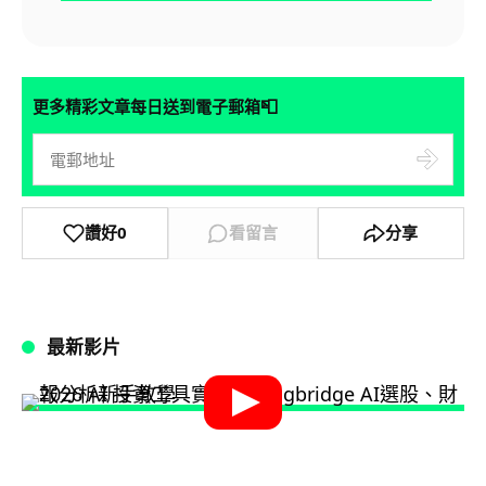
📮
更多精彩文章每日送到電子郵箱
讚好
0
看留言
分享
最新影片