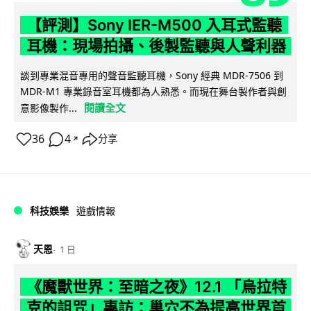
【評測】Sony IER-M500 入耳式監聽
耳機：現場拍攝、後製監聽與人聲利器
談到專業混音專用的聲音監聽耳機，Sony 經典 MDR-7506 到
MDR-M1 專業錄音室耳機都為人熟悉。而現在舞台製作者與創
閱讀全文
意影像製作...
36
4
分享
↗
科技娛樂
遊戲情報
天恩
1 日
《魔獸世界：至暗之夜》12.1 「烏拉特
克的詛咒」專訪：巢穴不為提高世界首