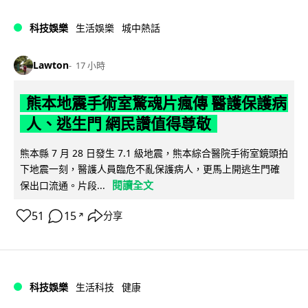
科技娛樂
生活娛樂
城中熱話
Lawton
17 小時
熊本地震手術室驚魂片瘋傳 醫護保護病
人、逃生門 網民讚值得尊敬
熊本縣 7 月 28 日發生 7.1 級地震，熊本綜合醫院手術室鏡頭拍
下地震一刻，醫護人員臨危不亂保護病人，更馬上開逃生門確
閱讀全文
保出口流通。片段...
51
15
分享
↗
科技娛樂
生活科技
健康