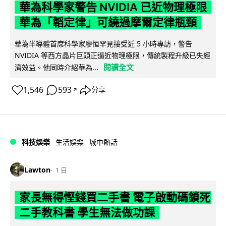
華為科學家警告 NVIDIA 已近物理極限
華為「韜定律」可繞過摩爾定律瓶頸
華為半導體首席科學家廖恒罕見接受近 5 小時專訪，警告
NVIDIA 等西方晶片巨頭正逼近物理極限，傳統製程升級已失經
閱讀全文
濟效益。他同時介紹華為...
1,546
593
分享
↗
科技娛樂
生活娛樂
城中熱話
Lawton
1 日
家長無得慳錢買二手書 電子啟動碼鎖死
二手教科書 學生無法做功課