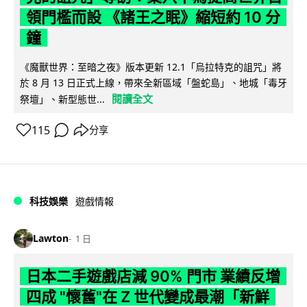
領門檻而設 《諸王之眠》縮短約 10 分
鐘
《魔獸世界：至暗之夜》版本更新 12.1「烏拉特克的詛咒」將
於 8 月 13 日正式上線，帶來全新區域「盤蛇島」、地城「毒牙
閱讀全文
祭壇」、新型態世...
115
分享
科技娛樂
遊戲情報
Lawton
1 日
日本二手遊戲店減 90% 門市 業績反增
四成 "懷舊"在 Z 世代變成最潮「新鮮