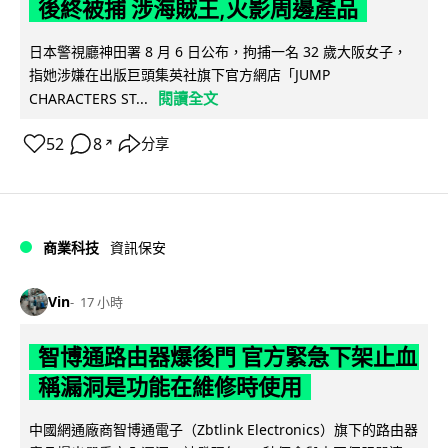
後終被捕 涉海賊王,火影周邊產品
日本警視廳神田署 8 月 6 日公布，拘捕一名 32 歲大阪女子，
指她涉嫌在出版巨頭集英社旗下官方網店「JUMP
閱讀全文
CHARACTERS ST...
52
8
分享
↗
商業科技
資訊保安
Vin
17 小時
智博通路由器爆後門 官方緊急下架止血
稱漏洞是功能在維修時使用
中國網通廠商智博通電子（Zbtlink Electronics）旗下的路由器