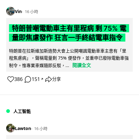
Vin
16 小時
特朗普嘲電動車主有里程病 剩 75% 電
量即焦慮發作 狂言一手終結電車指令
特朗普在拉斯維加斯造勢大會上公開嘲諷電動車車主患有「里
程焦慮病」，聲稱電量剩 75% 便發作，並重申已廢除電動車強
閱讀全文
制令。惟專業車媒隨即反駁，...
386
151
分享
↗
人工智能
Lawton
16 小時