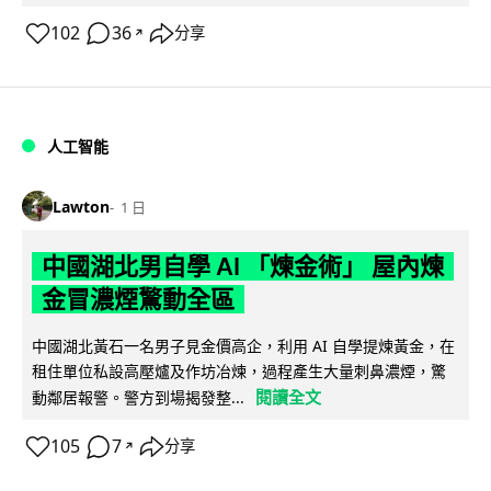
102
36
分享
↗
人工智能
Lawton
1 日
中國湖北男自學 AI 「煉金術」 屋內煉
金冒濃煙驚動全區
中國湖北黃石一名男子見金價高企，利用 AI 自學提煉黃金，在
租住單位私設高壓爐及作坊冶煉，過程產生大量刺鼻濃煙，驚
閱讀全文
動鄰居報警。警方到場揭發整...
105
7
分享
↗