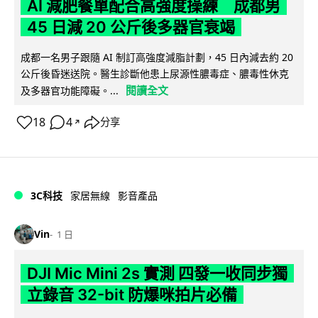
AI 減肥餐單配合高強度操練 成都男
45 日減 20 公斤後多器官衰竭
成都一名男子跟隨 AI 制訂高強度減脂計劃，45 日內減去約 20
公斤後昏迷送院。醫生診斷他患上尿源性膿毒症、膿毒性休克
閱讀全文
及多器官功能障礙。...
18
4
分享
↗
3C科技
家居無線
影音產品
Vin
1 日
DJI Mic Mini 2s 實測 四發一收同步獨
立錄音 32-bit 防爆咪拍片必備