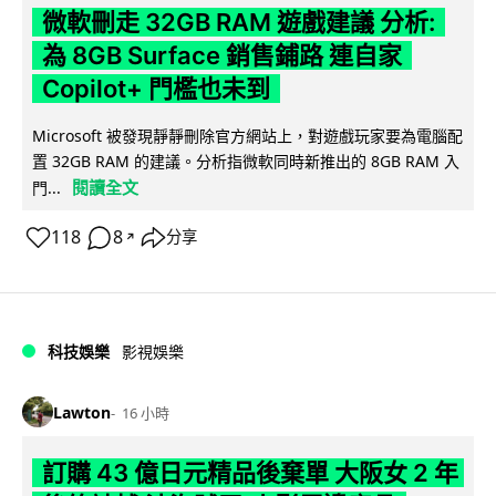
微軟刪走 32GB RAM 遊戲建議 分析:
為 8GB Surface 銷售鋪路 連自家
Copilot+ 門檻也未到
Microsoft 被發現靜靜刪除官方網站上，對遊戲玩家要為電腦配
置 32GB RAM 的建議。分析指微軟同時新推出的 8GB RAM 入
閱讀全文
門...
118
8
分享
↗
科技娛樂
影視娛樂
Lawton
16 小時
訂購 43 億日元精品後棄單 大阪女 2 年