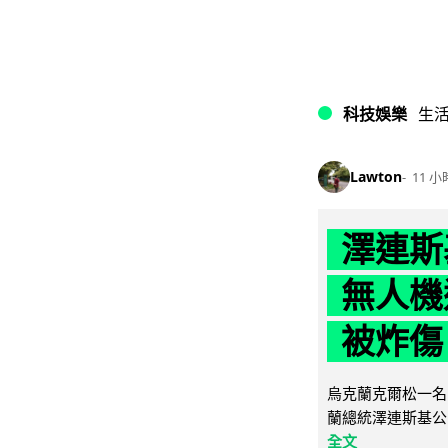
科技娛樂
生
Lawton
11 小
澤連斯
無人機
被炸傷
烏克蘭克爾松一名 
蘭總統澤連斯基公
全文