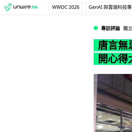
WWDC 2026
GenAI 與雲端科技
唐言無忌：競爭法
專訪評論
獨
唐言無
開心得