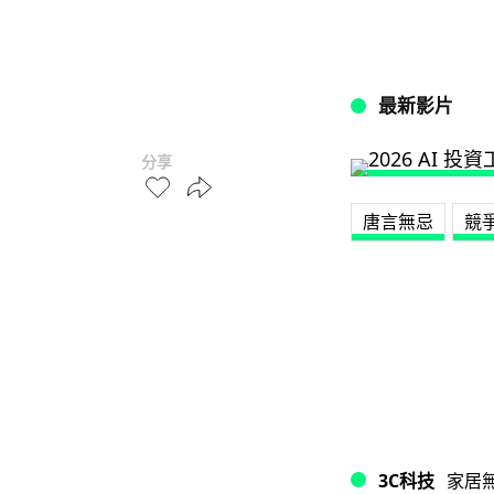
最新影片
分享
唐言無忌
競
3C科技
家居