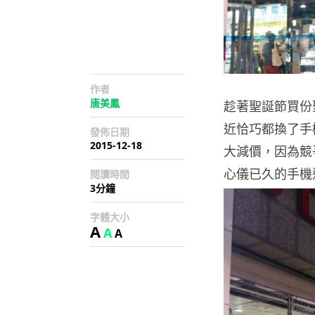
作者
唐美鳳
趁著聖誕節買份
近恰巧都換了手
發佈日期
2015-12-18
大減價，因為競
心儀已久的手機
閱讀時間
3分鐘
字體大小
A
A
A