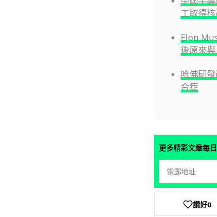
中國半導
工取得核
Elon 
後原來與 
哈佛研發改
合症
更多精彩文章每日
讚好
0