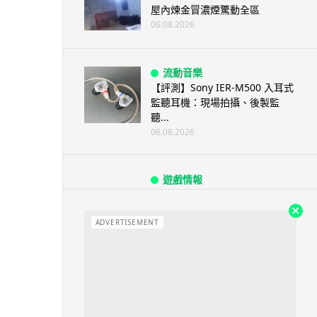
屋內煉金冒濃煙驚動全區
06.08.2026
流動音樂
【評測】Sony IER-M500 入耳式
監聽耳機：現場拍攝、後製監
聽...
06.08.2026
遊戲情報
《魔獸世界：至暗之夜》12.1
「烏拉特克的詛咒」專訪：巢穴
不為提高世...
ADVERTISEMENT
06.08.2026
遊戲情報
日本二手遊戲店減 90% 門市 業
績反增四成 “懷...