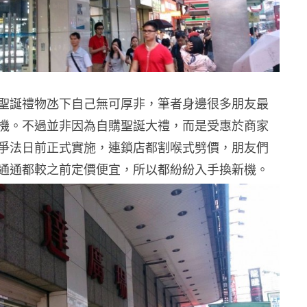
聖誕禮物氹下自己無可厚非，筆者身邊很多朋友最
機。不過並非因為自購聖誕大禮，而是受惠於商家
爭法日前正式實施，連鎖店都割喉式劈價，朋友們
通通都較之前定價便宜，所以都紛紛入手換新機。