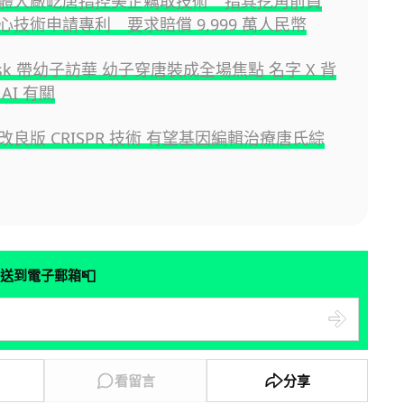
體大廠屹唐指控美企竊取技術 指其挖角前員
心技術申請專利 要求賠償 9,999 萬人民幣
Musk 帶幼子訪華 幼子穿唐裝成全場焦點 名字 X 背
AI 有關
良版 CRISPR 技術 有望基因編輯治療唐氏綜
📮
送到電子郵箱
看留言
分享