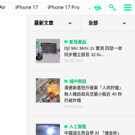
Air
iPhone 17
iPhone 17 Pro
AirPods Pro 3
Ap
最新文章
全部
影音產品
DJI Mic Mini 2s 實測 四發一收
同步獨立錄音 32-bi...
06.08.2026
城中熱話
澤連斯基怒斥俄軍「人肉狩獵」
無人機追殺烏克蘭小販近 40 秒
仍被炸傷
06.08.2026
人工智能
中國湖北男自學 AI 「煉金術」