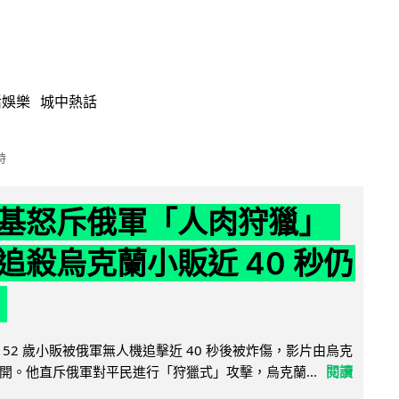
活娛樂
城中熱話
時
基怒斥俄軍「人肉狩獵」
追殺烏克蘭小販近 40 秒仍
52 歲小販被俄軍無人機追擊近 40 秒後被炸傷，影片由烏克
開。他直斥俄軍對平民進行「狩獵式」攻擊，烏克蘭...
閱讀