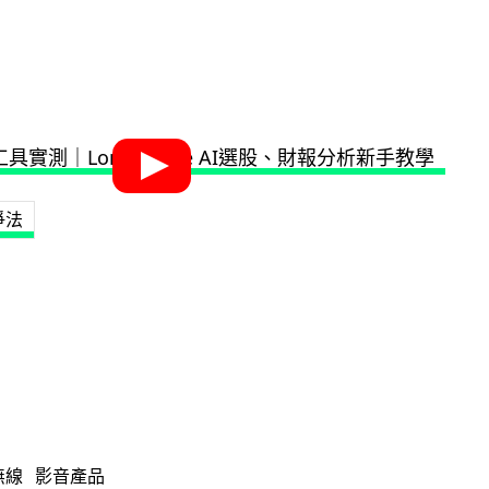
爭法
無線
影音產品