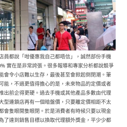
店員都說「咁優惠我自己都唔信」，誠然部份手機
20% 實在是非常誇張。很多報導和專家分析都說競爭
能會令小店難以生存，最後甚至會掀起倒閉潮。筆
可能，不過更值得擔心的是，未來物品的定價或者
推出前企得更硬。過去手機或其他產品多數由代理
大型連鎖店再有一個暗盤價，只要離定價相距不太
都會隻眼開隻眼閉。於是消費者有時候只要以現金
為了達到銷售目標以換取代理額外獎金，平少少都