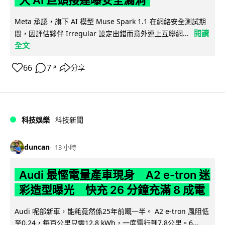
Meta 承認，旗下 AI 模型 Muse Spark 1.1 在網絡安全測試期
閱讀
間，因評估夥伴 Irregular 設定出錯而意外連上互聯網...
全文
66
7
分享
↗
科技娛樂
科技新聞
duncan
13 小時
Audi 最慳電量產車現身 A2 e-tron 迷
彩造型曝光 快充 26 分鐘充滿 8 成電
Audi 呢部新車，能耗竟然係25年前嘅一半。 A2 e-tron 風阻低
至0.24，每百公里只需12.8 kWh，一度電行到7.8公里。6...