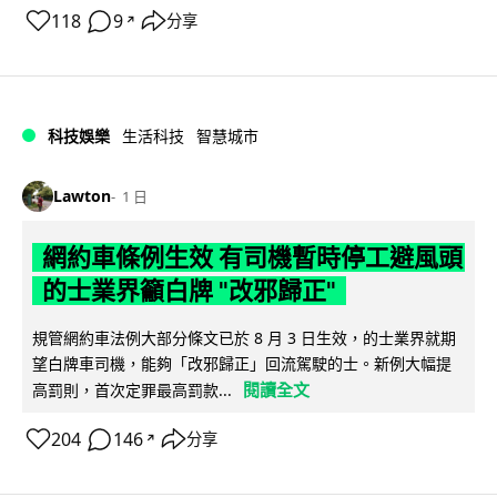
118
9
分享
↗
科技娛樂
生活科技
智慧城市
Lawton
1 日
網約車條例生效 有司機暫時停工避風頭
的士業界籲白牌 "改邪歸正"
規管網約車法例大部分條文已於 8 月 3 日生效，的士業界就期
望白牌車司機，能夠「改邪歸正」回流駕駛的士。新例大幅提
閱讀全文
高罰則，首次定罪最高罰款...
204
146
分享
↗