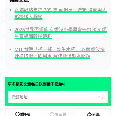
相關文章:
香港野豬年捕 705 隻 而但另一邊箱 波蘭用人
形機械人趕豬
2026世界盃揭幕 有香港小學早會一齊睇波 師
生直擊南韓逆轉勝
MIT 發明「搖一搖自動生水杯」 以超聲波快
速提取潔淨飲用水 解決沙漠缺水問題
📮
更多精彩文章每日送到電子郵箱
讚好
0
看留言
分享