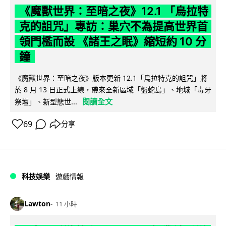
《魔獸世界：至暗之夜》12.1 「烏拉特
克的詛咒」專訪：巢穴不為提高世界首
領門檻而設 《諸王之眠》縮短約 10 分
鐘
《魔獸世界：至暗之夜》版本更新 12.1「烏拉特克的詛咒」將
於 8 月 13 日正式上線，帶來全新區域「盤蛇島」、地城「毒牙
閱讀全文
祭壇」、新型態世...
69
分享
科技娛樂
遊戲情報
Lawton
11 小時