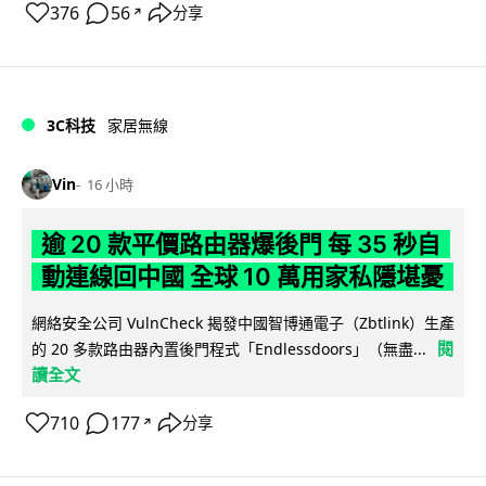
376
56
分享
↗
3C科技
家居無線
Vin
16 小時
逾 20 款平價路由器爆後門 每 35 秒自
動連線回中國 全球 10 萬用家私隱堪憂
網絡安全公司 VulnCheck 揭發中國智博通電子（Zbtlink）生產
閱
的 20 多款路由器內置後門程式「Endlessdoors」（無盡...
讀全文
710
177
分享
↗