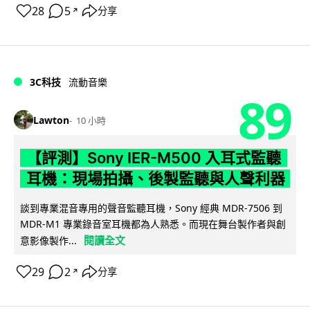
28
5
分享
↗
3C科技
流動音樂
89
Lawton
10 小時
【評測】Sony IER-M500 入耳式監聽
耳機：現場拍攝、後製監聽與人聲利器
談到專業混音專用的聲音監聽耳機，Sony 經典 MDR-7506 到
MDR-M1 專業錄音室耳機都為人熟悉。而現在舞台製作者與創
閱讀全文
意影像製作...
29
2
分享
↗