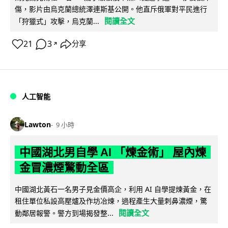
傷，影片由烏克蘭總統澤連斯基公開。他直斥俄軍對平民進行
閱讀全文
「狩獵式」攻擊，烏克蘭...
21
3
分享
↗
人工智能
Lawton
9 小時
中國湖北男自學 AI 「煉金術」 屋內煉
金冒濃煙驚動全區
中國湖北黃石一名男子見金價高企，利用 AI 自學提煉黃金，在
租住單位私設高壓爐及作坊冶煉，過程產生大量刺鼻濃煙，驚
閱讀全文
動鄰居報警。警方到場揭發整...