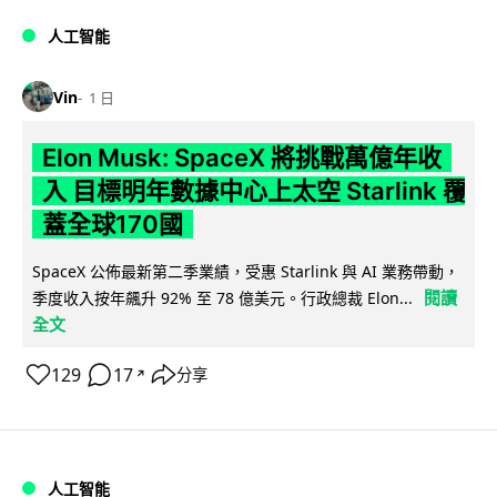
人工智能
Vin
1 日
Elon Musk: SpaceX 將挑戰萬億年收
入 目標明年數據中心上太空 Starlink 覆
蓋全球170國
SpaceX 公佈最新第二季業績，受惠 Starlink 與 AI 業務帶動，
閱讀
季度收入按年飆升 92% 至 78 億美元。行政總裁 Elon...
全文
129
17
分享
↗
人工智能