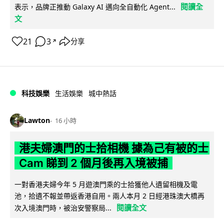
閱讀全
表示，品牌正推動 Galaxy AI 邁向全自動化 Agent...
文
21
3
分享
↗
科技娛樂
生活娛樂
城中熱話
Lawton
16 小時
港夫婦澳門的士拾相機 據為己有被的士
Cam 睇到 2 個月後再入境被捕
一對香港夫婦今年 5 月遊澳門乘的士拾獲他人遺留相機及電
池，拾遺不報並帶返香港自用。兩人本月 2 日經港珠澳大橋再
閱讀全文
次入境澳門時，被治安警察局...