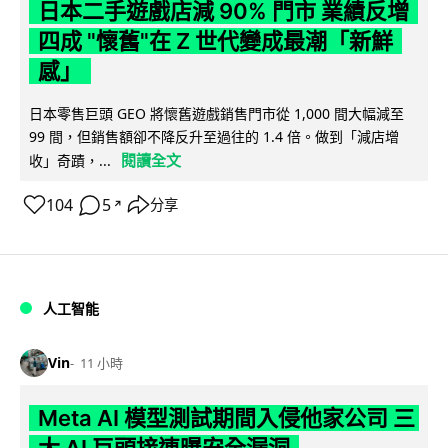
日本二手遊戲店減 90% 門市 業績反增
四成 "懷舊"在 Z 世代變成最潮「新鮮
感」
日本零售巨頭 GEO 將懷舊遊戲銷售門市從 1,000 間大幅減至
99 間，但銷售額卻不降反升至過往的 1.4 倍。做到「減店增
閱讀全文
收」奇蹟，...
104
5
分享
↗
人工智能
Vin
11 小時
Meta AI 模型測試期間入侵他家公司 三
大 AI 巨頭接連曝安全漏洞