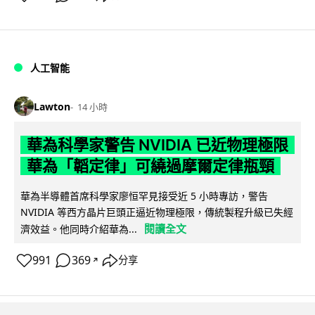
人工智能
Lawton
14 小時
華為科學家警告 NVIDIA 已近物理極限
華為「韜定律」可繞過摩爾定律瓶頸
華為半導體首席科學家廖恒罕見接受近 5 小時專訪，警告
NVIDIA 等西方晶片巨頭正逼近物理極限，傳統製程升級已失經
閱讀全文
濟效益。他同時介紹華為...
991
369
分享
↗