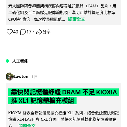
港大團隊研發極簡架構模擬內容尋址記憶體（CAM）晶片，用
二硫化鉬及半金屬銻克服傳輸瓶頸，漢明距離計算速度比標準
閱讀全文
CPU快1億倍，每次搜尋耗能低...
40
17
分享
↗
人工智能
Lawton
1 日
靠快閃記憶體紓緩 DRAM 不足 KIOXIA
推 XL1 記憶體擴充模組
KIOXIA 發表全新記憶體擴充模組 XL1 系列，結合低延遲快閃記
憶體 XL-FLASH 與 CXL 介面，將快閃記憶體轉化為記憶體擴充
閱讀全文
方...