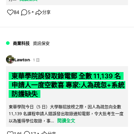
84
5
分享
↗
商業科技
資訊保安
Lawton
1 日
東華學院誤發取錄電郵 全數 11,139 名
申請人一度空歡喜 專家:人為疏忽+系統
防護缺失
東華學院今日（5 日）大學聯招放榜之際，因人為疏忽向全數
11,139 名課程申請人錯誤發出取錄通知電郵，令大批考生一度
閱讀全文
以為獲得學位取錄，事...
↗