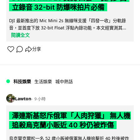
立錄音 32-bit 防爆咪拍片必備
DJI 最新推出的 Mic Mini 2s 無線咪支援「四發一收」分軌錄
音，並首度下放 32-bit Float 浮點內錄功能。本文經實測其...
閱讀全文
分享
科技娛樂
生活娛樂
城中熱話
Lawton
9 小時
澤連斯基怒斥俄軍「人肉狩獵」 無人機
追殺烏克蘭小販近 40 秒仍被炸傷
烏克蘭克爾松一名 52 歲小販被俄軍無人機追擊近 40 秒後被炸