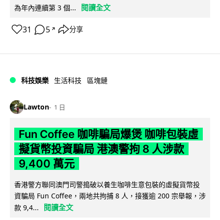
閱讀全文
為年內連續第 3 個...
31
5
分享
↗
科技娛樂
生活科技
區塊鏈
Lawton
1 日
Fun Coffee 咖啡騙局爆煲 咖啡包裝虛
擬貨幣投資騙局 港澳警拘 8 人涉款
9,400 萬元
香港警方聯同澳門司警搗破以養生咖啡生意包裝的虛擬貨幣投
資騙局 Fun Coffee，兩地共拘捕 8 人，接獲逾 200 宗舉報，涉
閱讀全文
款 9,4...