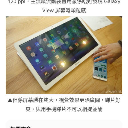
120 ppi，主流嘅流動裝置用家係唔難發現 Galaxy
View 屏幕嘅顆粒感
▲但係屏幕勝在夠大，視覺效果更晒廣闊，睇片好
爽，與用手機睇片不可以相提並論