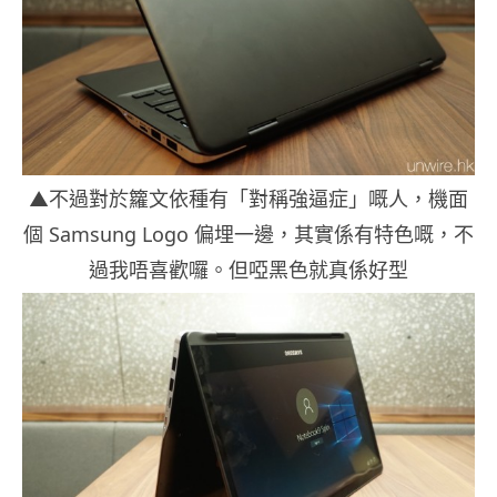
▲不過對於籮文依種有「對稱強逼症」嘅人，機面
個 Samsung Logo 偏埋一邊，其實係有特色嘅，不
過我唔喜歡囉。但啞黑色就真係好型