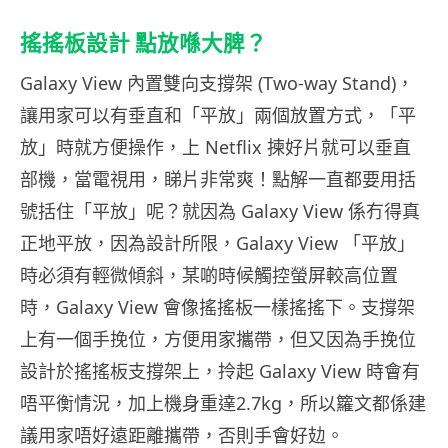
搖搖板設計 點放喺大脾？
Galaxy View
內置雙向支撐架
(Two-way Stand)
，
讓用家可以有垂直和「平放」兩個放置方式，「平
放」時就方便操作，上 Netflix 揀好片就可以垂直
部機，當電視用，睇片非常爽！點解一直都要用括
號括住「平放」呢？就因為 Galaxy View 係冇得真
正地平放，因為設計所限，Galaxy View 「平放」
時必須有輕微傾斜，某啲時候觸控螢屏較高位置
時，Galaxy View 會像搖搖板一樣搖搖下。支撐架
上有一個手挽位，方便用家攜帶，但又因為手挽位
設計於搖搖板支撐架上，拎起 Galaxy View 時會有
唔平衡情況，加上機身重達2.7kg，所以籮文都係建
議用家唔好遠距離攜帶，否則手會好攰。