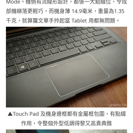
Mode。機側有流線形設計，都係一大點綴位，令成
部機睇落更輕巧，而機身薄 14.9毫米，重量為1.35
千克，就算籮文單手拎起當 Tablet 用都無問題。
▲Touch Pad 及機身邊框都有金屬框包圍，有點綴
作用，令整個外型低調得黎又高貴典雅