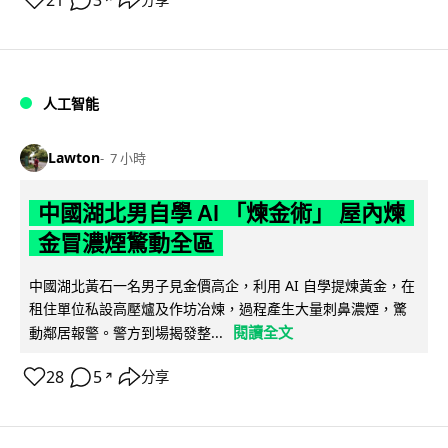
21
3
人工智能
Lawton
7 小時
中國湖北男自學 AI 「煉金術」 屋內煉
金冒濃煙驚動全區
中國湖北黃石一名男子見金價高企，利用 AI 自學提煉黃金，在
租住單位私設高壓爐及作坊冶煉，過程產生大量刺鼻濃煙，驚
閱讀全文
動鄰居報警。警方到場揭發整...
28
5
分享
↗