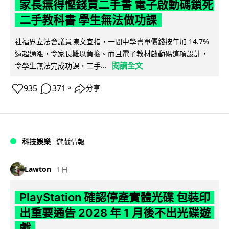
家長無得慳錢買二手書 電子啟動碼鎖死
二手教科書 學生無法做功課
社福界立法會議員陳文宜指，一間中學書單價錢按年加 14.7%
遠超通漲，令家長難以負擔。而且電子教材啟動碼這項設計，
閱讀全文
令學生無法完成功課，二手...
935
371
分享
↗
科技娛樂
遊戲情報
Lawton
1 日
PlayStation 確認停產實體光碟 包裝印
出重要通告 2028 年 1 月後不出光碟遊
戲