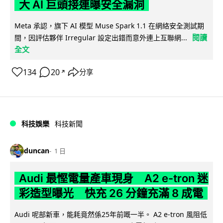
大 AI 巨頭接連曝安全漏洞
Meta 承認，旗下 AI 模型 Muse Spark 1.1 在網絡安全測試期
閱讀
間，因評估夥伴 Irregular 設定出錯而意外連上互聯網...
全文
134
20
分享
↗
科技娛樂
科技新聞
duncan
1 日
Audi 最慳電量產車現身 A2 e-tron 迷
彩造型曝光 快充 26 分鐘充滿 8 成電
Audi 呢部新車，能耗竟然係25年前嘅一半。 A2 e-tron 風阻低