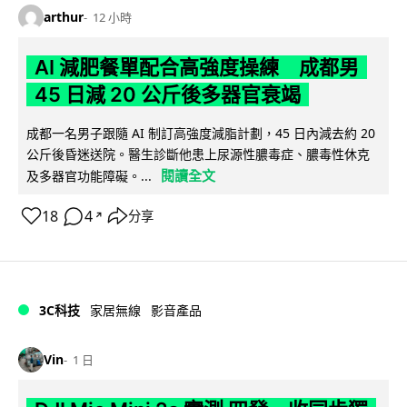
arthur
12 小時
AI 減肥餐單配合高強度操練 成都男
45 日減 20 公斤後多器官衰竭
成都一名男子跟隨 AI 制訂高強度減脂計劃，45 日內減去約 20
公斤後昏迷送院。醫生診斷他患上尿源性膿毒症、膿毒性休克
閱讀全文
及多器官功能障礙。...
18
4
分享
↗
3C科技
家居無線
影音產品
Vin
1 日