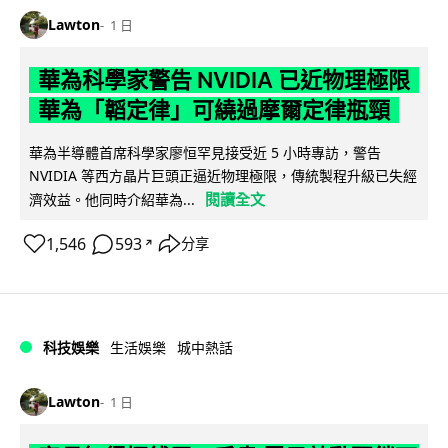
Lawton
1 日
華為科學家警告 NVIDIA 已近物理極限
華為「韜定律」可繞過摩爾定律瓶頸
華為半導體首席科學家廖恒罕見接受近 5 小時專訪，警告
NVIDIA 等西方晶片巨頭正逼近物理極限，傳統製程升級已失經
閱讀全文
濟效益。他同時介紹華為...
1,546
593
分享
↗
科技娛樂
生活娛樂
城中熱話
Lawton
1 日