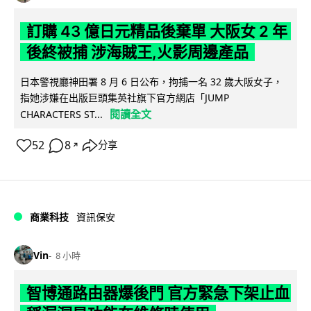
訂購 43 億日元精品後棄單 大阪女 2 年
後終被捕 涉海賊王,火影周邊產品
日本警視廳神田署 8 月 6 日公布，拘捕一名 32 歲大阪女子，
指她涉嫌在出版巨頭集英社旗下官方網店「JUMP
閱讀全文
CHARACTERS ST...
52
8
分享
↗
商業科技
資訊保安
Vin
8 小時
智博通路由器爆後門 官方緊急下架止血