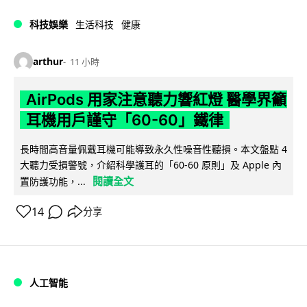
科技娛樂
生活科技
健康
arthur
11 小時
AirPods 用家注意聽力響紅燈 醫學界籲
耳機用戶謹守「60-60」鐵律
長時間高音量佩戴耳機可能導致永久性噪音性聽損。本文盤點 4
大聽力受損警號，介紹科學護耳的「60-60 原則」及 Apple 內
閱讀全文
置防護功能，...
14
分享
人工智能