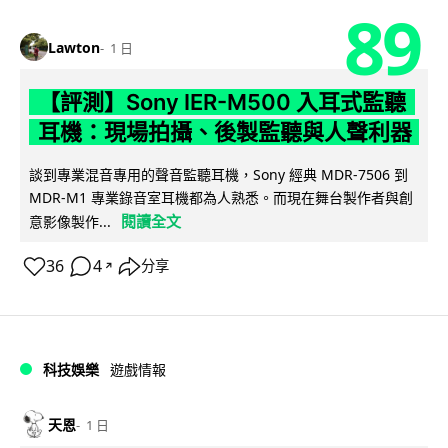
89
Lawton
1 日
【評測】Sony IER-M500 入耳式監聽
耳機：現場拍攝、後製監聽與人聲利器
談到專業混音專用的聲音監聽耳機，Sony 經典 MDR-7506 到
MDR-M1 專業錄音室耳機都為人熟悉。而現在舞台製作者與創
閱讀全文
意影像製作...
36
4
分享
↗
科技娛樂
遊戲情報
天恩
1 日