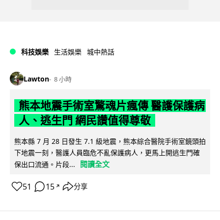
科技娛樂
生活娛樂
城中熱話
Lawton
8 小時
熊本地震手術室驚魂片瘋傳 醫護保護病
人、逃生門 網民讚值得尊敬
熊本縣 7 月 28 日發生 7.1 級地震，熊本綜合醫院手術室鏡頭拍
下地震一刻，醫護人員臨危不亂保護病人，更馬上開逃生門確
閱讀全文
保出口流通。片段...
51
15
分享
↗