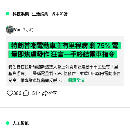
科技娛樂
生活娛樂
城中熱話
Vin
7 小時
特朗普嘲電動車主有里程病 剩 75% 電
量即焦慮發作 狂言一手終結電車指令
特朗普在拉斯維加斯造勢大會上公開嘲諷電動車車主患有「里
程焦慮病」，聲稱電量剩 75% 便發作，並重申已廢除電動車強
閱讀全文
制令。惟專業車媒隨即反駁，...
386
151
分享
↗
人工智能