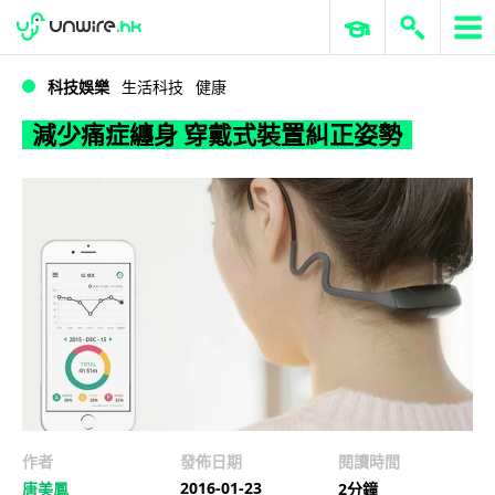
WWDC 2026
GenAI 與雲端科技專區
ERP 與商業 AI
減少痛症纏身 穿戴式裝置糾正姿勢
科技娛樂
生活科技
健康
減少痛症纏身 穿戴式裝置糾正姿勢
作者
發佈日期
閱讀時間
2016-01-23
唐美鳳
2分鐘