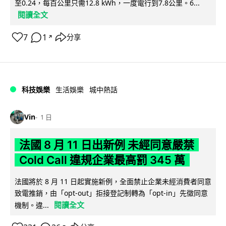
至0.24，每百公里只需12.8 kWh，一度電行到7.8公里。6...
閱讀全文
7
1
分享
↗
科技娛樂
生活娛樂
城中熱話
Vin
1 日
法國 8 月 11 日出新例 未經同意嚴禁
Cold Call 違規企業最高罰 345 萬
法國將於 8 月 11 日起實施新例，全面禁止企業未經消費者同意
致電推銷，由「opt-out」拒接登記制轉為「opt-in」先徵同意
閱讀全文
機制。違...