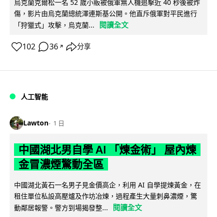
烏克蘭克爾松一名 52 歲小販被俄軍無人機追擊近 40 秒後被炸
傷，影片由烏克蘭總統澤連斯基公開。他直斥俄軍對平民進行
閱讀全文
「狩獵式」攻擊，烏克蘭...
102
36
分享
↗
人工智能
Lawton
1 日
中國湖北男自學 AI 「煉金術」 屋內煉
金冒濃煙驚動全區
中國湖北黃石一名男子見金價高企，利用 AI 自學提煉黃金，在
租住單位私設高壓爐及作坊冶煉，過程產生大量刺鼻濃煙，驚
閱讀全文
動鄰居報警。警方到場揭發整...