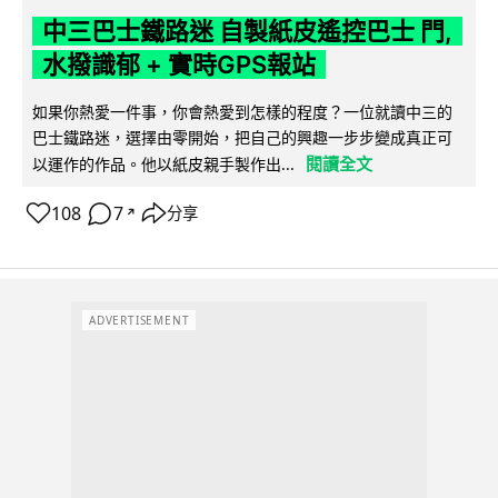
中三巴士鐵路迷 自製紙皮遙控巴士 門,
水撥識郁 + 實時GPS報站
如果你熱愛一件事，你會熱愛到怎樣的程度？一位就讀中三的
巴士鐵路迷，選擇由零開始，把自己的興趣一步步變成真正可
閱讀全文
以運作的作品。他以紙皮親手製作出...
108
7
分享
↗
ADVERTISEMENT