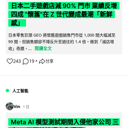
日本二手遊戲店減 90% 門市 業績反增
四成 "懷舊"在 Z 世代變成最潮「新鮮
感」
日本零售巨頭 GEO 將懷舊遊戲銷售門市從 1,000 間大幅減至
99 間，但銷售額卻不降反升至過往的 1.4 倍。做到「減店增
閱讀全文
收」奇蹟，...
243
19
分享
↗
人工智能
Vin
1 日
Meta AI 模型測試期間入侵他家公司 三