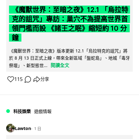
《魔獸世界：至暗之夜》12.1 「烏拉特
克的詛咒」專訪：巢穴不為提高世界首
領門檻而設 《諸王之眠》縮短約 10 分
鐘
《魔獸世界：至暗之夜》版本更新 12.1「烏拉特克的詛咒」將
於 8 月 13 日正式上線，帶來全新區域「盤蛇島」、地城「毒牙
閱讀全文
祭壇」、新型態世...
115
分享
科技娛樂
遊戲情報
Lawton
1 日