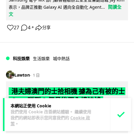
閱讀全
表示，品牌正推動 Galaxy AI 邁向全自動化 Agent...
文
27
4
分享
↗
科技娛樂
生活娛樂
城中熱話
Lawton
1 日
港夫婦澳門的士拾相機 據為己有被的士
Cam 睇到 2 個月後再入境被捕
本網站正使用 Cookie
我們使用 Cookie 改善網站體驗。 繼續使用
一對香港夫婦今年 5 月遊澳門乘的士拾獲他人遺留相機及電
我們的網站即表示您同意我們的
Cookie 政
池，拾遺不報並帶返香港自用。兩人本月 2 日經港珠澳大橋再
策
。
閱讀全文
次入境澳門時，被治安警察局...