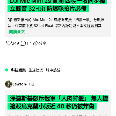
DJI Mic Mini 2s 實測 四發一收同步獨
立錄音 32-bit 防爆咪拍片必備
DJI 最新推出的 Mic Mini 2s 無線咪支援「四發一收」分軌錄
音，並首度下放 32-bit Float 浮點內錄功能。本文經實測其...
閱讀全文
249
1
分享
↗
科技娛樂
生活娛樂
城中熱話
Lawton
1 日
澤連斯基怒斥俄軍「人肉狩獵」 無人機
追殺烏克蘭小販近 40 秒仍被炸傷