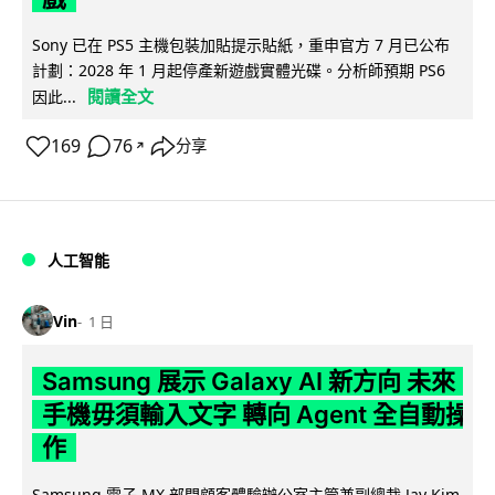
Sony 已在 PS5 主機包裝加貼提示貼紙，重申官方 7 月已公布
計劃：2028 年 1 月起停產新遊戲實體光碟。分析師預期 PS6
閱讀全文
因此...
169
76
分享
↗
人工智能
Vin
1 日
Samsung 展示 Galaxy AI 新方向 未來
手機毋須輸入文字 轉向 Agent 全自動操
作
Samsung 電子 MX 部門顧客體驗辦公室主管兼副總裁 Jay Kim