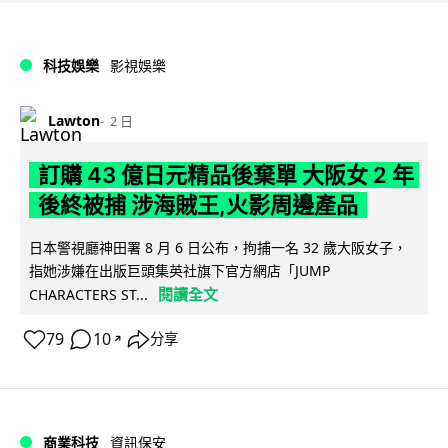
科技娛樂
影視娛樂
Lawton
2 日
訂購 43 億日元精品後棄單 大阪女 2 年
後終被捕 涉海賊王,火影周邊產品
日本警視廳神田署 8 月 6 日公布，拘捕一名 32 歲大阪女子，
指她涉嫌在出版巨頭集英社旗下官方網店「JUMP
閱讀全文
CHARACTERS ST...
79
10
分享
↗
商業科技
資訊保安