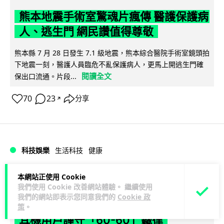
熊本地震手術室驚魂片瘋傳 醫護保護病
人、逃生門 網民讚值得尊敬
熊本縣 7 月 28 日發生 7.1 級地震，熊本綜合醫院手術室鏡頭拍
下地震一刻，醫護人員臨危不亂保護病人，更馬上開逃生門確
閱讀全文
保出口流通。片段...
70
23
分享
↗
科技娛樂
生活科技
健康
本網站正使用 Cookie
arthur
2 日
我們使用 Cookie 改善網站體驗。 繼續使用
我們的網站即表示您同意我們的
Cookie 政
AirPods 用家注意聽力響紅燈 醫學界籲
策
。
耳機用戶謹守「60-60」鐵律