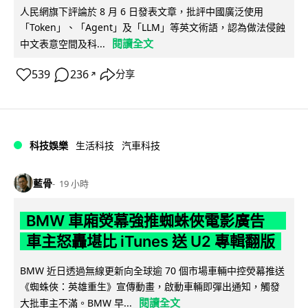
人民網旗下評論於 8 月 6 日發表文章，批評中國廣泛使用
「Token」、「Agent」及「LLM」等英文術語，認為做法侵蝕
閱讀全文
中文表意空間及科...
539
236
分享
↗
科技娛樂
生活科技
汽車科技
藍骨
19 小時
BMW 車廂熒幕強推蜘蛛俠電影廣告
車主怒轟堪比 iTunes 送 U2 專輯翻版
BMW 近日透過無線更新向全球逾 70 個市場車輛中控熒幕推送
《蜘蛛俠：英雄重生》宣傳動畫，啟動車輛即彈出通知，觸發
閱讀全文
大批車主不滿。BMW 早...