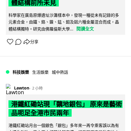
體結構前所未見
科學家在廣島原爆遺址沙灘樣本中，發現一種從未有記錄的多
元素合金，由鐵、鉻、鎳、錳、鉬及鋁六種金屬混合而成，晶
閱讀全文
體結構獨特。研究由佛羅倫斯大學...
分享
科技娛樂
生活娛樂
城中熱話
Lawton
2 小時
港鐵紅磡站現「黐地銀包」 原來是藝術
品呃足全港市民兩年
港鐵紅磡站月台一個銀色「銀包」多年來一再令乘客誤以為有