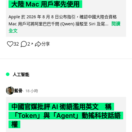
大陸 Mac 用戶率先使用
Apple 於 2026 年 8 月 8 日公布指引，確認中國大陸合資格
閱讀
Mac 用戶可將阿里巴巴千問 (Qwen) 接駁至 Siri 及寫...
全文
32
2
分享
↗
人工智能
藍骨
18 小時
中國官媒批評 AI 術語濫用英文 稱
「Token」與「Agent」動搖科技話語
權