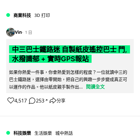
商業科技
3D 打印
Vin
1 日
中三巴士鐵路迷 自製紙皮遙控巴士 門,
水撥識郁 + 實時GPS報站
如果你熱愛一件事，你會熱愛到怎樣的程度？一位就讀中三的
巴士鐵路迷，選擇由零開始，把自己的興趣一步步變成真正可
閱讀全文
以運作的作品。他以紙皮親手製作出...
4,517
253
分享
↗
科技娛樂
生活娛樂
城中熱話