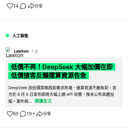
14
分享
人工智能
Lawton
1 日
低價不再！DeepSeek 大幅加價在即
低價搶客反釀運算資源告急
DeepSeek 因低價策略掀起需求熱潮，運算資源不勝負荷，官
方於 8 月 6 日宣布即將大幅上調 API 收費，惟未公布具體加
閱讀全文
幅。事件與...
69
19
分享
↗