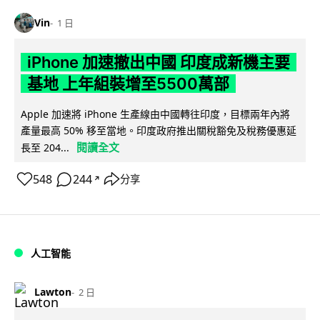
Vin
1 日
iPhone 加速撤出中國 印度成新機主要
基地 上年組裝增至5500萬部
Apple 加速將 iPhone 生產線由中國轉往印度，目標兩年內將
產量最高 50% 移至當地。印度政府推出關稅豁免及稅務優惠延
閱讀全文
長至 204...
548
244
分享
↗
人工智能
Lawton
2 日