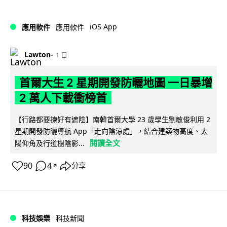
iOS App
應用軟件
應用軟件
Lawton
1 日
首爾大生 2 星期開發防曬地圖 一日暴增
2 萬人下載衝榜首
【行路都要揀好有遮陰】南韓首爾大學 23 歲學生劉敏俊利用 2
星期開發防曬導航 App「走向陰涼處」，結合建築物高度、太
閱讀全文
陽仰角及行道樹陰影...
90
4
分享
↗
科技娛樂
科技新聞