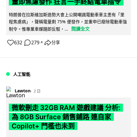
量即焦慮發作 狂言一手終結電車指令
特朗普在拉斯維加斯造勢大會上公開嘲諷電動車車主患有「里
程焦慮病」，聲稱電量剩 75% 便發作，並重申已廢除電動車強
閱讀全文
制令。惟專業車媒隨即反駁，...
632
279
分享
↗
人工智能
Lawton
2 日
微軟刪走 32GB RAM 遊戲建議 分析:
為 8GB Surface 銷售鋪路 連自家
Copilot+ 門檻也未到