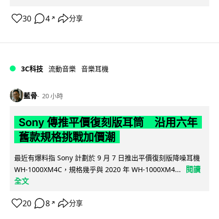
30
4
分享
↗
3C科技
流動音樂
音樂耳機
藍骨
20 小時
Sony 傳推平價復刻版耳筒 沿用六年
舊款規格挑戰加價潮
最近有爆料指 Sony 計劃於 9 月 7 日推出平價復刻版降噪耳機
閱讀
WH-1000XM4C，規格幾乎與 2020 年 WH-1000XM4...
全文
20
8
分享
↗