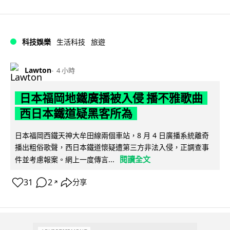
科技娛樂
生活科技
旅遊
Lawton
4 小時
日本福岡地鐵廣播被入侵 播不雅歌曲
西日本鐵道疑黑客所為
日本福岡西鐵天神大牟田線兩個車站，8 月 4 日廣播系統離奇
播出粗俗歌聲，西日本鐵道懷疑遭第三方非法入侵，正調查事
閱讀全文
件並考慮報案。網上一度傳言...
31
2
分享
↗