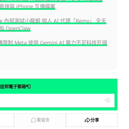
接與 iPhone 互傳檔案
gle 內部測試小龍蝦 個人 AI 代理「Remy」 全天
 OpenClaw
 傳限制 Meta 使用 Gemini AI 算力不足科技巨頭
📮
送到電子郵箱
看留言
分享