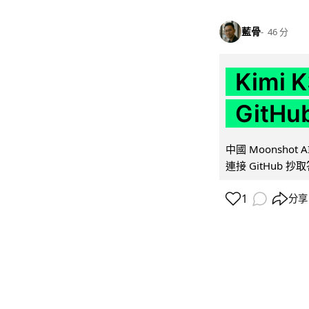
藍骨
46 分
Kimi
GitH
中國 Moonshot
連接 GitHub 抄
1
分享