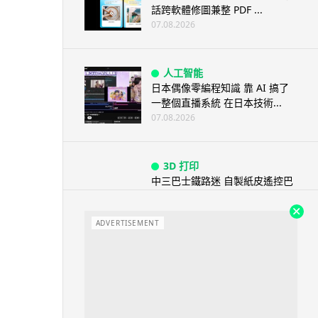
話跨軟體修圖兼整 PDF ...
07.08.2026
人工智能
日本偶像零編程知識 靠 AI 搞了
一整個直播系統 在日本技術...
07.08.2026
3D 打印
中三巴士鐵路迷 自製紙皮遙控巴
士 門,水撥識郁 + 實時GPS報站
07.08.2026
ADVERTISEMENT
城中熱話
iPhone 加速撤出中國 印度成新
機主要基地 上年組裝增至550...
07.08.2026