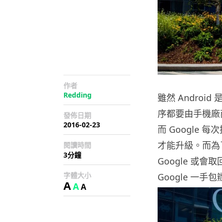
作者
Redding
雖然 Andro
序都要由手機廠
發佈日期
2016-02-23
而 Google
才能升級。而為
閱讀時間
3分鐘
Google 或會
字體大小
Google 一手包
A
A
A