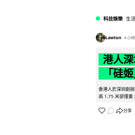
科技娛樂
生
Lawton
4 小時
港人深
「硅姬
香港人於深圳創辦初
高 1.75 米卻僅重 
分享