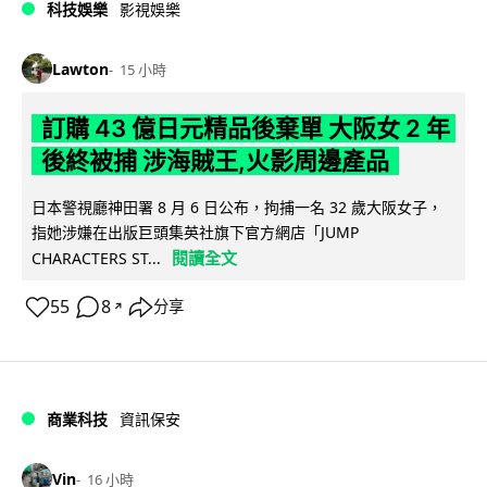
科技娛樂
影視娛樂
Lawton
15 小時
訂購 43 億日元精品後棄單 大阪女 2 年
後終被捕 涉海賊王,火影周邊產品
日本警視廳神田署 8 月 6 日公布，拘捕一名 32 歲大阪女子，
指她涉嫌在出版巨頭集英社旗下官方網店「JUMP
閱讀全文
CHARACTERS ST...
55
8
分享
↗
商業科技
資訊保安
Vin
16 小時