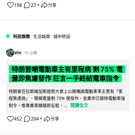
198
27
分享
↗
科技娛樂
生活娛樂
城中熱話
Vin
15 小時
特朗普嘲電動車主有里程病 剩 75% 電
量即焦慮發作 狂言一手終結電車指令
特朗普在拉斯維加斯造勢大會上公開嘲諷電動車車主患有「里
程焦慮病」，聲稱電量剩 75% 便發作，並重申已廢除電動車強
閱讀全文
制令。惟專業車媒隨即反駁，...
452
204
分享
↗