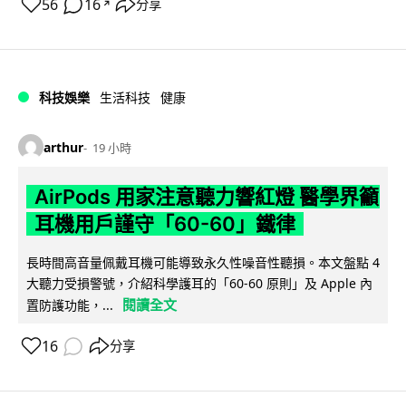
56
16
分享
↗
科技娛樂
生活科技
健康
arthur
19 小時
AirPods 用家注意聽力響紅燈 醫學界籲
耳機用戶謹守「60-60」鐵律
長時間高音量佩戴耳機可能導致永久性噪音性聽損。本文盤點 4
大聽力受損警號，介紹科學護耳的「60-60 原則」及 Apple 內
閱讀全文
置防護功能，...
16
分享