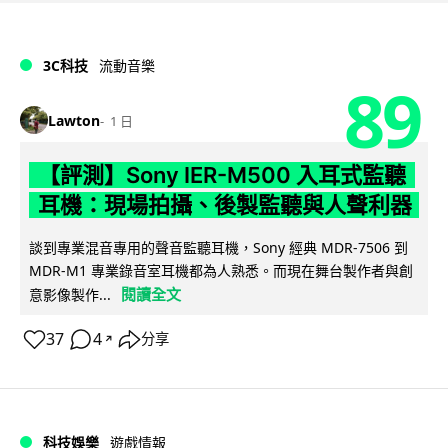
3C科技
流動音樂
89
Lawton
1 日
【評測】Sony IER-M500 入耳式監聽
耳機：現場拍攝、後製監聽與人聲利器
談到專業混音專用的聲音監聽耳機，Sony 經典 MDR-7506 到
MDR-M1 專業錄音室耳機都為人熟悉。而現在舞台製作者與創
閱讀全文
意影像製作...
37
4
分享
↗
科技娛樂
遊戲情報