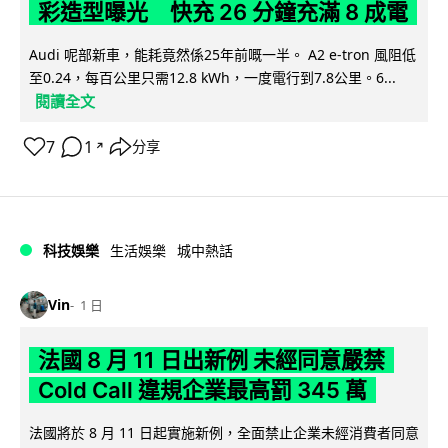
彩造型曝光 快充 26 分鐘充滿 8 成電
Audi 呢部新車，能耗竟然係25年前嘅一半。 A2 e-tron 風阻低
至0.24，每百公里只需12.8 kWh，一度電行到7.8公里。6...
閱讀全文
7
1
分享
↗
科技娛樂
生活娛樂
城中熱話
Vin
1 日
法國 8 月 11 日出新例 未經同意嚴禁
Cold Call 違規企業最高罰 345 萬
法國將於 8 月 11 日起實施新例，全面禁止企業未經消費者同意