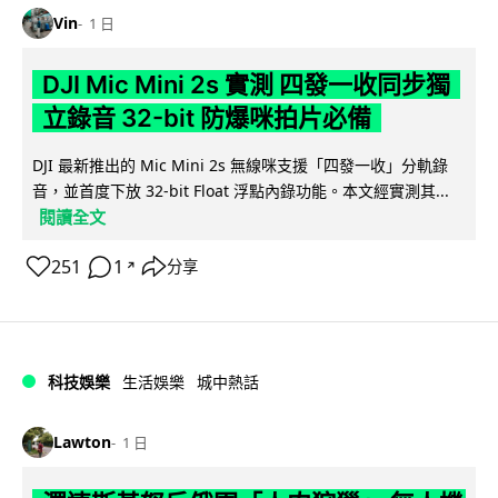
Vin
1 日
DJI Mic Mini 2s 實測 四發一收同步獨
立錄音 32-bit 防爆咪拍片必備
DJI 最新推出的 Mic Mini 2s 無線咪支援「四發一收」分軌錄
音，並首度下放 32-bit Float 浮點內錄功能。本文經實測其...
閱讀全文
251
1
分享
↗
科技娛樂
生活娛樂
城中熱話
Lawton
1 日