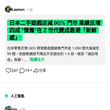
Lawton
1 日
日本二手遊戲店減 90% 門市 業績反增
四成 "懷舊"在 Z 世代變成最潮「新鮮
感」
日本零售巨頭 GEO 將懷舊遊戲銷售門市從 1,000 間大幅減至
99 間，但銷售額卻不降反升至過往的 1.4 倍。做到「減店增
閱讀全文
收」奇蹟，...
247
19
分享
↗
人工智能
Vin
1 日