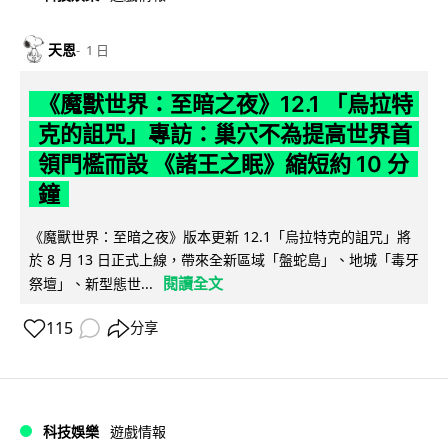
天恩
1 日
《魔獸世界：至暗之夜》12.1 「烏拉特
克的詛咒」專訪：巢穴不為提高世界首
領門檻而設 《諸王之眠》縮短約 10 分
鐘
《魔獸世界：至暗之夜》版本更新 12.1「烏拉特克的詛咒」將
於 8 月 13 日正式上線，帶來全新區域「盤蛇島」、地城「毒牙
閱讀全文
祭壇」、新型態世...
115
分享
科技娛樂
遊戲情報