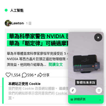
人工智能
Lawton
1 日
華為科學家警告 NVIDIA 已近物理極限
×
華為「韜定律」可繞過摩爾定律瓶頸
華為半導體首席科學家廖恒罕見接受近 5 小時專訪，警告
NVIDIA 等西方晶片巨頭正逼近物理極限，傳統製程升級已失經
閱讀全文
濟效益。他同時介紹華為...
1,554
596
分享
↗
本網站正使用 Cookie
我們使用 Cookie 改善網站體驗。 繼續使用
🎵
⛶
我們的網站即表示您同意我們的
Cookie 政
策
。
科技娛樂
生活娛樂
城中熱話
📖 詳細評測
→