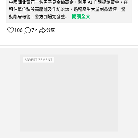
中國湖北黃石一名男子見金價高企，利用 AI 自學提煉黃金，在
租住單位私設高壓爐及作坊冶煉，過程產生大量刺鼻濃煙，驚
閱讀全文
動鄰居報警。警方到場揭發整...
106
7
分享
↗
ADVERTISEMENT