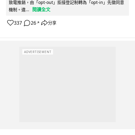
致電推銷，由「opt-out」拒接登記制轉為「opt-in」先徵同意
閱讀全文
機制。違...
337
26
分享
↗
ADVERTISEMENT