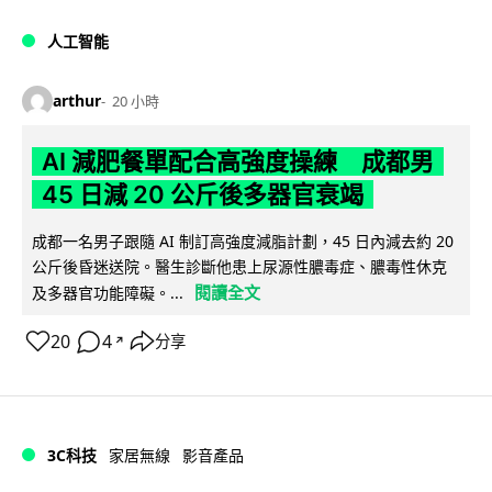
人工智能
arthur
20 小時
AI 減肥餐單配合高強度操練 成都男
45 日減 20 公斤後多器官衰竭
成都一名男子跟隨 AI 制訂高強度減脂計劃，45 日內減去約 20
公斤後昏迷送院。醫生診斷他患上尿源性膿毒症、膿毒性休克
閱讀全文
及多器官功能障礙。...
20
4
分享
↗
3C科技
家居無線
影音產品