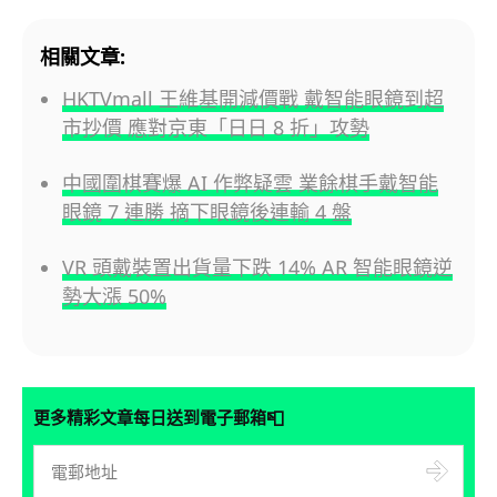
相關文章:
HKTVmall 王維基開減價戰 戴智能眼鏡到超
市抄價 應對京東「日日 8 折」攻勢
中國圍棋賽爆 AI 作弊疑雲 業餘棋手戴智能
眼鏡 7 連勝 摘下眼鏡後連輸 4 盤
VR 頭戴裝置出貨量下跌 14% AR 智能眼鏡逆
勢大漲 50%
📮
更多精彩文章每日送到電子郵箱