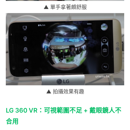
▲ 單手拿著頗舒服
▲ 拍攝效果有趣
LG 360 VR：可視範圍不足 + 戴眼鏡人不
合用