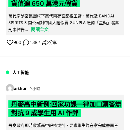
貨值逾 650 萬港元假貨
萬代南夢宮集團旗下萬代南夢宮影視工廠、萬代及 BANDAI
SPIRITS 3 間公司對中國大陸假冒 GUNPLA 廠商「星動」發起
閱讀全文
刑事控告...
960
138
分享
↗
人工智能
arthur
9 小時
丹麥高中新例:回家功課一律加口頭答辯
對抗 9 成學生用 AI 作弊
丹麥政府即時收緊高中評核規則，要求學生為在家完成書面考