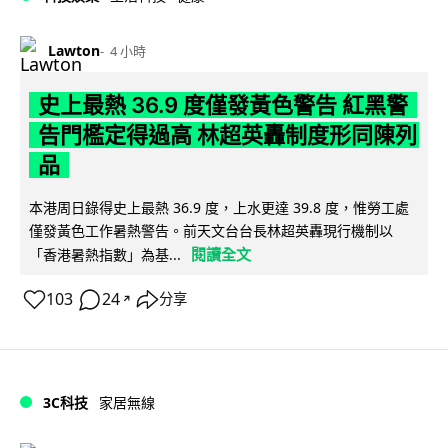
Lawton
4 小時
史上最熱 36.9 度僅發黃色警告 紅黑警
告門檻定得過高 林超英轟制度形同陳列
品
本港周日錄得史上最熱 36.9 度，上水更達 39.8 度，惟勞工處
僅發黃色工作暑熱警告。前天文台台長林超英轟現行機制以
閱讀全文
「香港暑熱指數」為基...
103
24
分享
↗
3C科技
家居無線