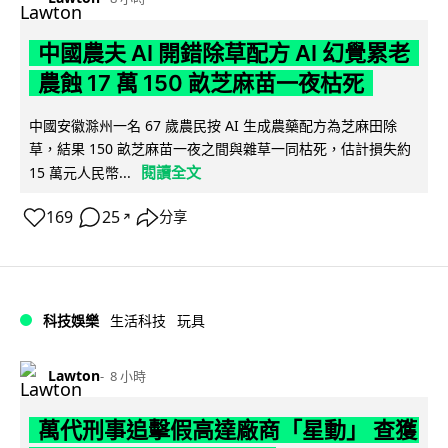
中國農夫 AI 開錯除草配方 AI 幻覺累老
農蝕 17 萬 150 畝芝麻苗一夜枯死
中國安徽滁州一名 67 歲農民按 AI 生成農藥配方為芝麻田除
草，結果 150 畝芝麻苗一夜之間與雜草一同枯死，估計損失約
閱讀全文
15 萬元人民幣...
169
25
分享
↗
科技娛樂
生活科技
玩具
Lawton
8 小時
萬代刑事追擊假高達廠商「星動」 查獲