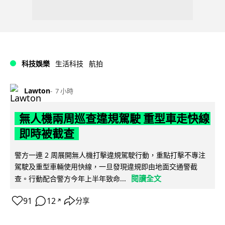
科技娛樂
生活科技
航拍
Lawton
7 小時
無人機兩周巡查違規駕駛 重型車走快線
即時被截查
警方一連 2 周展開無人機打擊違規駕駛行動，重點打擊不專注
駕駛及重型車輛使用快線，一旦發現違規即由地面交通警截
閱讀全文
查。行動配合警方今年上半年致命...
91
12
分享
↗