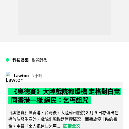
科技娛樂
影視娛樂
Lawton
3 小時
《奧德賽》大陸戲院都爆機 定格對白竟
同香港一樣 網民：乞丐詛咒
《奧德賽》繼香港、台灣後，大陸蘇州戲院 8 月 9 日亦傳出在
播放時發生意外，戲院出現機器冒煙情況，而播放停止時的畫
閱讀全文
格，字幕「來人把這些乞丐...