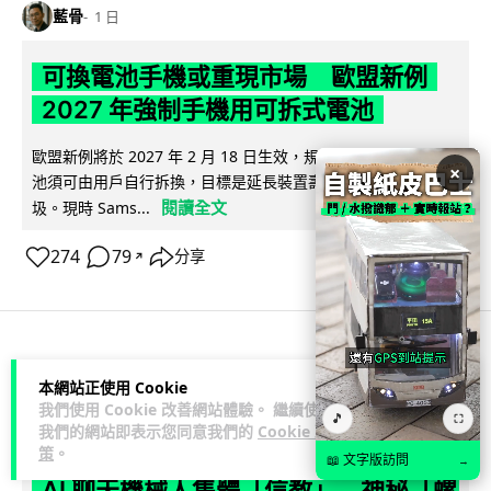
藍骨
1 日
可換電池手機或重現市場 歐盟新例
2027 年強制手機用可拆式電池
歐盟新例將於 2027 年 2 月 18 日生效，規定手機及平板電腦電
×
池須可由用戶自行拆換，目標是延長裝置壽命及減少電子垃
閱讀全文
圾。現時 Sams...
274
79
分享
↗
人工智能
本網站正使用 Cookie
我們使用 Cookie 改善網站體驗。 繼續使用
🎵
⛶
藍骨
1 日
我們的網站即表示您同意我們的
Cookie 政
策
。
📖 文字版訪問
→
AI 聊天機械人集體「信教」 神秘「螺