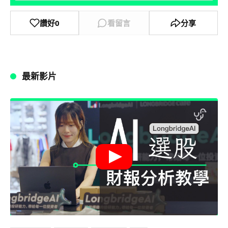
讚好
0
看留言
分享
最新影片