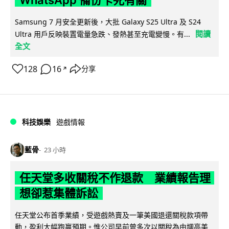
Samsung 7 月安全更新後，大批 Galaxy S25 Ultra 及 S24
閱讀
Ultra 用戶反映裝置電量急跌、發熱甚至充電變慢。有...
全文
128
16
分享
↗
科技娛樂
遊戲情報
藍骨
23 小時
任天堂多收關稅不作退款 業績報告理
想卻惹集體訴訟
任天堂公布首季業績，受遊戲熱賣及一筆美國退還關稅款項帶
動，盈利大幅跑贏預期。惟公司早前曾多次以關稅為由調高美