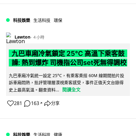
科技娛樂
生活科技
環保
Lawton
4 小時
九巴車廂冷氣鎖定 25°C 高溫下乘客鼓
譟: 熱到爆炸 司機指公司set死無得調校
九巴車廂冷氣統一設定 25°C，有乘客乘搭 60M 線期間拍片投
訴車廂悶熱，批評管理層漠視乘客感受，事件正值天文台錄得
閱讀全文
史上最高氣溫。翻查資料...
281
163
分享
↗
科技娛樂
生活科技
健康