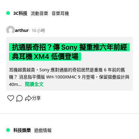
3C科技
流動音樂
音樂耳機
arthur
10 小時
抗通脹奇招？傳 Sony 擬重推六年前經
典耳機 XM4 低價登場
耳機越賣越貴，Sony 應對通脹的奇招居然是重推 6 年前的舊
機？ 消息指平價版 WH-1000XM4C 9 月登場，保留摺疊設計與
閱讀全文
40m...
分享
科技娛樂
遊戲情報