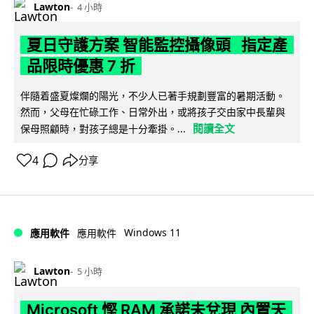
Lawton
4 小時
夏日守護方案 智能監控攝像頭 指定產
品限時優惠 7 折
伴隨着盛夏燦爛的陽光，不少人已著手規劃豐富的暑期活動。
然而，父母在忙碌工作、日常外出，或將孩子交由家中長輩與
閱讀全文
保母照顧時，對孩子總是十分牽掛。...
4
分享
Windows 11
應用軟件
應用軟件
Lawton
5 小時
Microsoft 慳 RAM 承諾未兌現 內置天