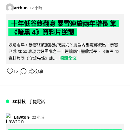
arthur
12 小時
十年低谷終翻身 暴雪連續兩年增長 靠
《暗黑 4》資料片逆襲
收購兩年，暴雪終於擺脫動視魔咒？總裁內部電郵流出：暴雪
已成 Xbox 表現最好團隊之一，連續兩年營收增長。《暗黑 4》
閱讀全文
資料片同《守望先鋒》成...
12
分享
3C科技
手提電話
Lawton
22 小時