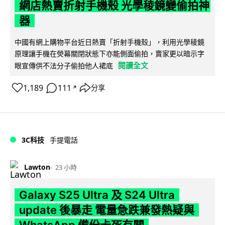
網店熱賣折射手機殼 光學稜鏡變偷拍神
器
中國有網上購物平台近日熱賣「折射手機殼」，利用光學稜鏡
原理讓手機在熒幕關閉狀態下亦能側面偷拍，賣家更以暗示字
閱讀全文
眼宣傳供不法分子偷拍他人裙底
1,189
111
分享
↗
3C科技
手提電話
Lawton
23 小時
Galaxy S25 Ultra 及 S24 Ultra
update 後暴走 電量急跌兼發熱疑與
WhatsApp 備份卡死有關