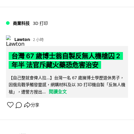
商業科技
3D 打印
Lawton
2 小時
台灣 67 歲博士翁自製反無人機槍囚 2
年半 法官斥藏火藥恐危害治安
【自己整就會俾人拉...】台灣一名 67 歲擁博士學歷退休男子，
因俄烏戰爭觸發靈感，網購材料及以 3D 打印機自製「反無人機
閱讀全文
槍」，遭警方搜出...
分享