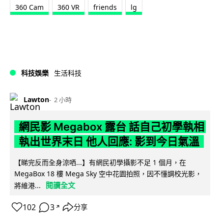
360 Cam
360 VR
friends
lg
科技娛樂
生活科技
Lawton
2 小時
網民影 Megabox 露台 話自己初學執相
執出世界末日 他人回應: 影到今日氣溫
【睇完反而全身涼哂...】有網民初學攝影不足 1 個月，在
MegaBox 18 樓 Mega Sky 空中花園拍照，因不懂調校光影，
閱讀全文
將維港...
102
3
分享
↗