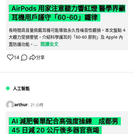
AirPods 用家注意聽力響紅燈 醫學界籲
耳機用戶謹守「60-60」鐵律
長時間高音量佩戴耳機可能導致永久性噪音性聽損。本文盤點 4
大聽力受損警號，介紹科學護耳的「60-60 原則」及 Apple 內
閱讀全文
置防護功能，...
14
分享
人工智能
arthur
21 小時
AI 減肥餐單配合高強度操練 成都男
45 日減 20 公斤後多器官衰竭