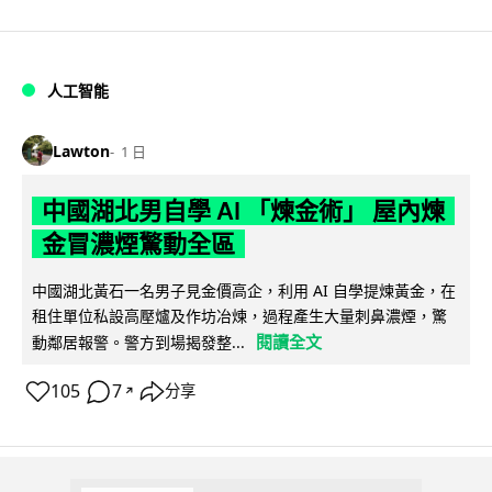
人工智能
Lawton
1 日
中國湖北男自學 AI 「煉金術」 屋內煉
金冒濃煙驚動全區
中國湖北黃石一名男子見金價高企，利用 AI 自學提煉黃金，在
租住單位私設高壓爐及作坊冶煉，過程產生大量刺鼻濃煙，驚
閱讀全文
動鄰居報警。警方到場揭發整...
105
7
分享
↗