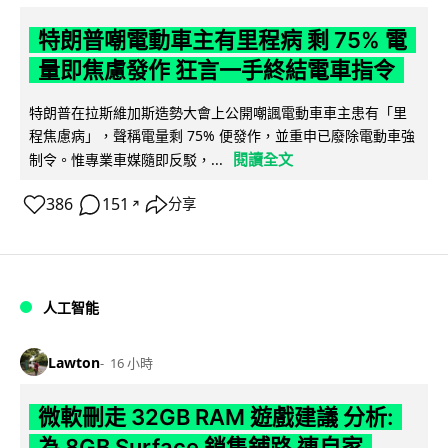
特朗普嘲電動車主有里程病 剩 75% 電
量即焦慮發作 狂言一手終結電車指令
特朗普在拉斯維加斯造勢大會上公開嘲諷電動車車主患有「里
程焦慮病」，聲稱電量剩 75% 便發作，並重申已廢除電動車強
閱讀全文
制令。惟專業車媒隨即反駁，...
386
151
分享
↗
人工智能
Lawton
16 小時
微軟刪走 32GB RAM 遊戲建議 分析:
為 8GB Surface 銷售鋪路 連自家