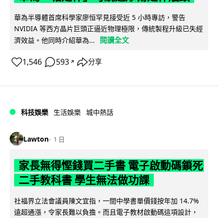
華為半導體首席科學家廖恒罕見接受近 5 小時專訪，警告
NVIDIA 等西方晶片巨頭正逼近物理極限，傳統製程升級已失經
閱讀全文
濟效益。他同時介紹華為...
1,546
593
分享
↗
科技娛樂
生活娛樂
城中熱話
Lawton
1 日
家長無得慳錢買二手書 電子啟動碼鎖死
二手教科書 學生無法做功課
社福界立法會議員陳文宜指，一間中學書單價錢按年加 14.7%
遠超通漲，令家長難以負擔。而且電子教材啟動碼這項設計，