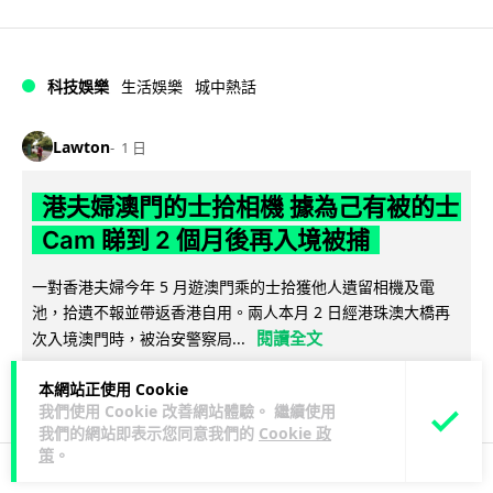
科技娛樂
生活娛樂
城中熱話
Lawton
1 日
港夫婦澳門的士拾相機 據為己有被的士
Cam 睇到 2 個月後再入境被捕
一對香港夫婦今年 5 月遊澳門乘的士拾獲他人遺留相機及電
池，拾遺不報並帶返香港自用。兩人本月 2 日經港珠澳大橋再
閱讀全文
次入境澳門時，被治安警察局...
532
75
分享
本網站正使用 Cookie
↗
我們使用 Cookie 改善網站體驗。 繼續使用
我們的網站即表示您同意我們的
Cookie 政
策
。