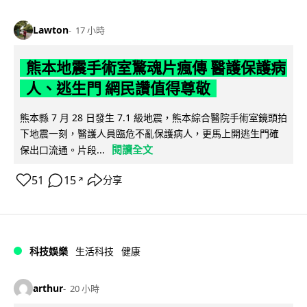
Lawton
17 小時
熊本地震手術室驚魂片瘋傳 醫護保護病
人、逃生門 網民讚值得尊敬
熊本縣 7 月 28 日發生 7.1 級地震，熊本綜合醫院手術室鏡頭拍
下地震一刻，醫護人員臨危不亂保護病人，更馬上開逃生門確
閱讀全文
保出口流通。片段...
51
15
分享
↗
科技娛樂
生活科技
健康
arthur
20 小時