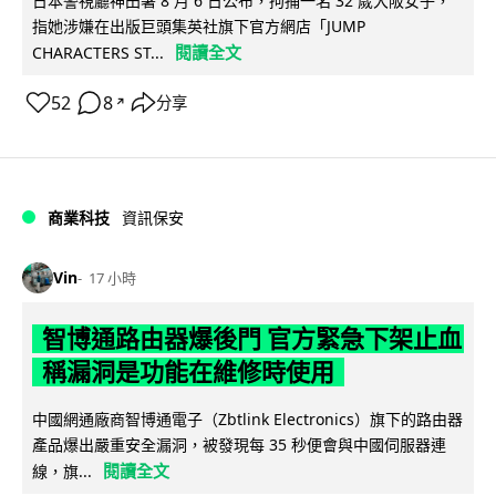
日本警視廳神田署 8 月 6 日公布，拘捕一名 32 歲大阪女子，
指她涉嫌在出版巨頭集英社旗下官方網店「JUMP
閱讀全文
CHARACTERS ST...
52
8
分享
↗
商業科技
資訊保安
Vin
17 小時
智博通路由器爆後門 官方緊急下架止血
稱漏洞是功能在維修時使用
中國網通廠商智博通電子（Zbtlink Electronics）旗下的路由器
產品爆出嚴重安全漏洞，被發現每 35 秒便會與中國伺服器連
閱讀全文
線，旗...