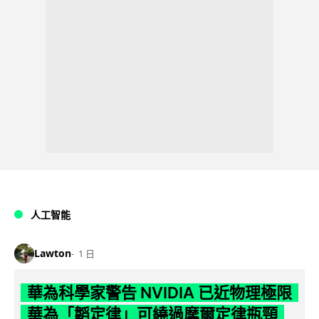
人工智能
Lawton
1 日
華為科學家警告 NVIDIA 已近物理極限
華為「韜定律」可繞過摩爾定律瓶頸