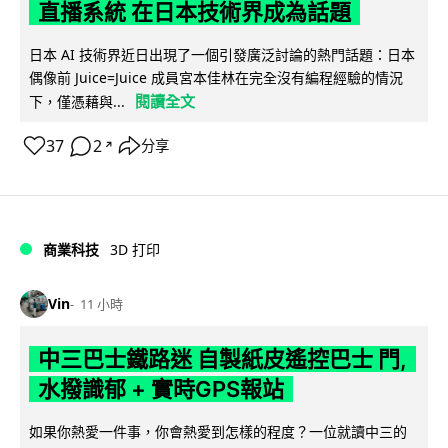
直播系統 在日本技術界成為話題
日本 AI 技術界近日出現了一個引發廣泛討論的熱門話題：日本
偶像前 Juice=Juice 成員宮本佳林在完全沒有編程經驗的情況
閱讀全文
下，僅憑藉與...
37
2
分享
↗
商業科技
3D 打印
Vin
11 小時
中三巴士鐵路迷 自製紙皮遙控巴士 門,
水撥識郁 + 實時GPS報站
如果你熱愛一件事，你會熱愛到怎樣的程度？一位就讀中三的