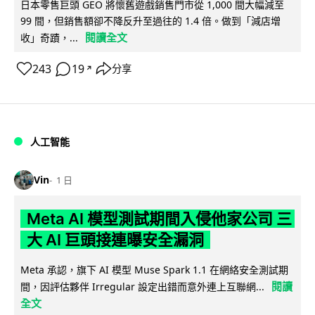
日本零售巨頭 GEO 將懷舊遊戲銷售門市從 1,000 間大幅減至
99 間，但銷售額卻不降反升至過往的 1.4 倍。做到「減店增
閱讀全文
收」奇蹟，...
243
19
分享
↗
人工智能
Vin
1 日
Meta AI 模型測試期間入侵他家公司 三
大 AI 巨頭接連曝安全漏洞
Meta 承認，旗下 AI 模型 Muse Spark 1.1 在網絡安全測試期
閱讀
間，因評估夥伴 Irregular 設定出錯而意外連上互聯網...
全文