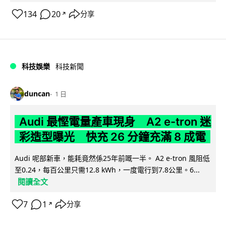
134
20
分享
↗
科技娛樂
科技新聞
duncan
1 日
Audi 最慳電量產車現身 A2 e-tron 迷
彩造型曝光 快充 26 分鐘充滿 8 成電
Audi 呢部新車，能耗竟然係25年前嘅一半。 A2 e-tron 風阻低
至0.24，每百公里只需12.8 kWh，一度電行到7.8公里。6...
閱讀全文
7
1
分享
↗