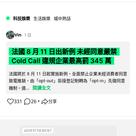
科技娛樂
生活娛樂
城中熱話
Vin
1 日
法國 8 月 11 日出新例 未經同意嚴禁
Cold Call 違規企業最高罰 345 萬
法國將於 8 月 11 日起實施新例，全面禁止企業未經消費者同意
致電推銷，由「opt-out」拒接登記制轉為「opt-in」先徵同意
閱讀全文
機制。違...
331
26
分享
↗
ADVERTISEMENT