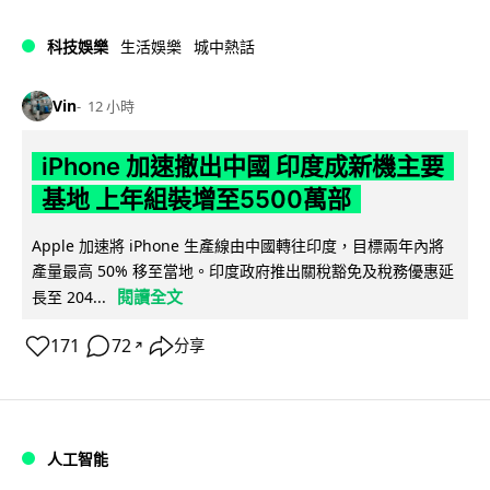
科技娛樂
生活娛樂
城中熱話
Vin
12 小時
iPhone 加速撤出中國 印度成新機主要
基地 上年組裝增至5500萬部
Apple 加速將 iPhone 生產線由中國轉往印度，目標兩年內將
產量最高 50% 移至當地。印度政府推出關稅豁免及稅務優惠延
閱讀全文
長至 204...
171
72
分享
↗
人工智能