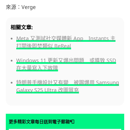
來源：Verge
相關文章:
Meta 又測試社交媒體新 App Instants 主
打閱後即焚類似 BeReal
Windows 11 更新又爆出問題 或導致 SSD
在大量寫入下故障
特朗普手機設計又有變 被踢爆用 Samsung
Galaxy S25 Ultra 改圖冒充
📮
更多精彩文章每日送到電子郵箱