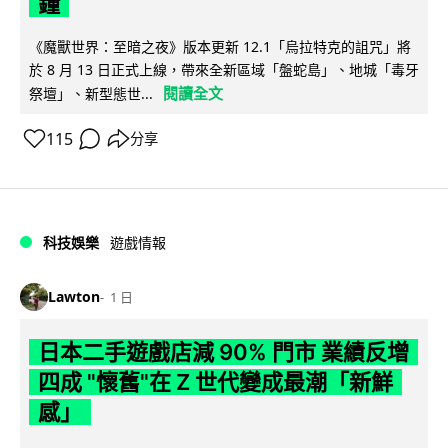
鐘
《魔獸世界：至暗之夜》版本更新 12.1「烏拉特克的詛咒」將
於 8 月 13 日正式上線，帶來全新區域「盤蛇島」、地城「毒牙
閱讀全文
祭壇」、新型態世...
115
分享
科技娛樂
遊戲情報
Lawton
1 日
日本二手遊戲店減 90% 門市 業績反增
四成 "懷舊"在 Z 世代變成最潮「新鮮
感」