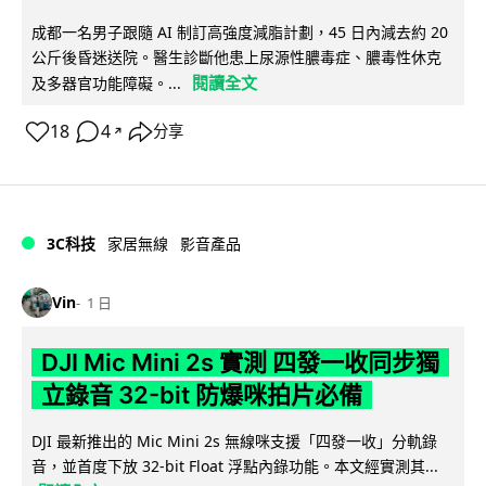
成都一名男子跟隨 AI 制訂高強度減脂計劃，45 日內減去約 20
公斤後昏迷送院。醫生診斷他患上尿源性膿毒症、膿毒性休克
閱讀全文
及多器官功能障礙。...
18
4
分享
↗
3C科技
家居無線
影音產品
Vin
1 日
DJI Mic Mini 2s 實測 四發一收同步獨
立錄音 32-bit 防爆咪拍片必備
DJI 最新推出的 Mic Mini 2s 無線咪支援「四發一收」分軌錄
音，並首度下放 32-bit Float 浮點內錄功能。本文經實測其...