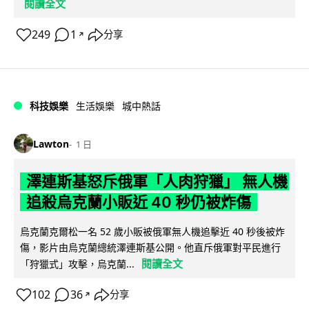
閱讀全文
249
1
分享
↗
科技娛樂
生活娛樂
城中熱話
Lawton
1 日
澤連斯基怒斥俄軍「人肉狩獵」 無人機
追殺烏克蘭小販近 40 秒仍被炸傷
烏克蘭克爾松一名 52 歲小販被俄軍無人機追擊近 40 秒後被炸
傷，影片由烏克蘭總統澤連斯基公開。他直斥俄軍對平民進行
閱讀全文
「狩獵式」攻擊，烏克蘭...
102
36
分享
↗