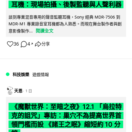
耳機：現場拍攝、後製監聽與人聲利器
談到專業混音專用的聲音監聽耳機，Sony 經典 MDR-7506 到
MDR-M1 專業錄音室耳機都為人熟悉。而現在舞台製作者與創
閱讀全文
意影像製作...
36
4
分享
↗
科技娛樂
遊戲情報
天恩
1 日
《魔獸世界：至暗之夜》12.1 「烏拉特
克的詛咒」專訪：巢穴不為提高世界首
領門檻而設 《諸王之眠》縮短約 10 分