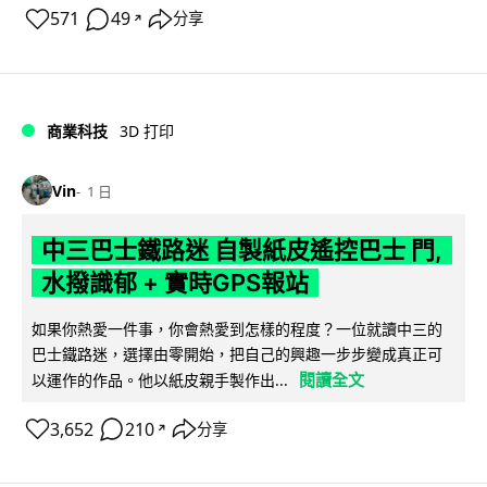
571
49
分享
↗
商業科技
3D 打印
Vin
1 日
中三巴士鐵路迷 自製紙皮遙控巴士 門,
水撥識郁 + 實時GPS報站
如果你熱愛一件事，你會熱愛到怎樣的程度？一位就讀中三的
巴士鐵路迷，選擇由零開始，把自己的興趣一步步變成真正可
閱讀全文
以運作的作品。他以紙皮親手製作出...
3,652
210
分享
↗