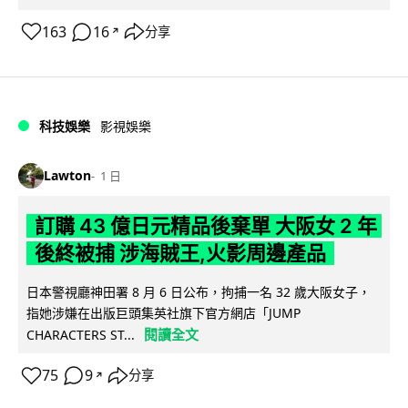
163
16
分享
↗
科技娛樂
影視娛樂
Lawton
1 日
訂購 43 億日元精品後棄單 大阪女 2 年
後終被捕 涉海賊王,火影周邊產品
日本警視廳神田署 8 月 6 日公布，拘捕一名 32 歲大阪女子，
指她涉嫌在出版巨頭集英社旗下官方網店「JUMP
閱讀全文
CHARACTERS ST...
75
9
分享
↗