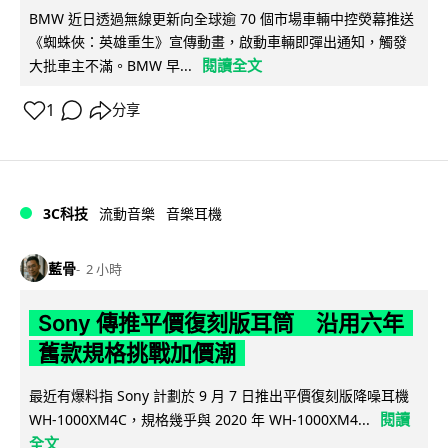
BMW 近日透過無線更新向全球逾 70 個市場車輛中控熒幕推送
《蜘蛛俠：英雄重生》宣傳動畫，啟動車輛即彈出通知，觸發
閱讀全文
大批車主不滿。BMW 早...
1
分享
3C科技
流動音樂
音樂耳機
藍骨
2 小時
Sony 傳推平價復刻版耳筒 沿用六年
舊款規格挑戰加價潮
最近有爆料指 Sony 計劃於 9 月 7 日推出平價復刻版降噪耳機
閱讀
WH-1000XM4C，規格幾乎與 2020 年 WH-1000XM4...
全文