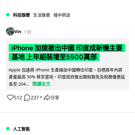
科技娛樂
生活娛樂
城中熱話
Vin
1 日
iPhone 加速撤出中國 印度成新機主要
基地 上年組裝增至5500萬部
Apple 加速將 iPhone 生產線由中國轉往印度，目標兩年內將
產量最高 50% 移至當地。印度政府推出關稅豁免及稅務優惠延
閱讀全文
長至 204...
512
237
分享
↗
人工智能