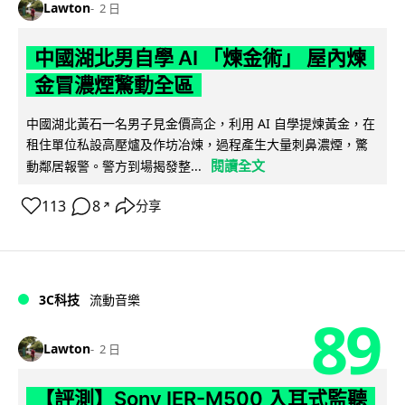
Lawton
2 日
中國湖北男自學 AI 「煉金術」 屋內煉
金冒濃煙驚動全區
中國湖北黃石一名男子見金價高企，利用 AI 自學提煉黃金，在
租住單位私設高壓爐及作坊冶煉，過程產生大量刺鼻濃煙，驚
閱讀全文
動鄰居報警。警方到場揭發整...
113
8
分享
↗
3C科技
流動音樂
89
Lawton
2 日
【評測】Sony IER-M500 入耳式監聽