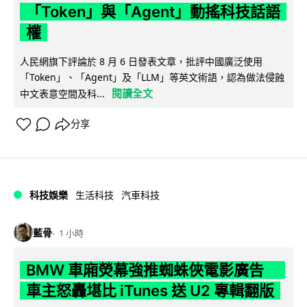
「Token」與「Agent」動搖科技話語
權
人民網旗下評論於 8 月 6 日發表文章，批評中國廣泛使用
「Token」、「Agent」及「LLM」等英文術語，認為做法侵蝕
閱讀全文
中文表意空間及科...
分享
科技娛樂
生活科技
汽車科技
藍骨
1 小時
BMW 車廂熒幕強推蜘蛛俠電影廣告
車主怒轟堪比 iTunes 送 U2 專輯翻版