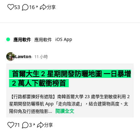
53
16
分享
↗
iOS App
應用軟件
應用軟件
Lawton
11 小時
首爾大生 2 星期開發防曬地圖 一日暴增
2 萬人下載衝榜首
【行路都要揀好有遮陰】南韓首爾大學 23 歲學生劉敏俊利用 2
星期開發防曬導航 App「走向陰涼處」，結合建築物高度、太
閱讀全文
陽仰角及行道樹陰影...
71
3
分享
↗