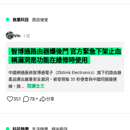
商業科技
資訊保安
Vin
1 日
智博通路由器爆後門 官方緊急下架止血
稱漏洞是功能在維修時使用
中國網通廠商智博通電子（Zbtlink Electronics）旗下的路由器
產品爆出嚴重安全漏洞，被發現每 35 秒便會與中國伺服器連
閱讀全文
線，旗...
351
78
分享
↗
科技娛樂
生活娛樂
城中熱話