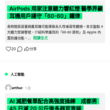
AirPods 用家注意聽力響紅燈 醫學界籲
耳機用戶謹守「60-60」鐵律
長時間高音量佩戴耳機可能導致永久性噪音性聽損。本文盤點 4
大聽力受損警號，介紹科學護耳的「60-60 原則」及 Apple 內
閱讀全文
置防護功能，...
20
分享
人工智能
arthur
1 日
AI 減肥餐單配合高強度操練 成都男
45 日減 20 公斤後多器官衰竭