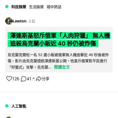
科技娛樂
生活娛樂
城中熱話
Lawton
2 日
澤連斯基怒斥俄軍「人肉狩獵」 無人機
追殺烏克蘭小販近 40 秒仍被炸傷
烏克蘭克爾松一名 52 歲小販被俄軍無人機追擊近 40 秒後被炸
傷，影片由烏克蘭總統澤連斯基公開。他直斥俄軍對平民進行
閱讀全文
「狩獵式」攻擊，烏克蘭...
126
41
分享
↗
人工智能