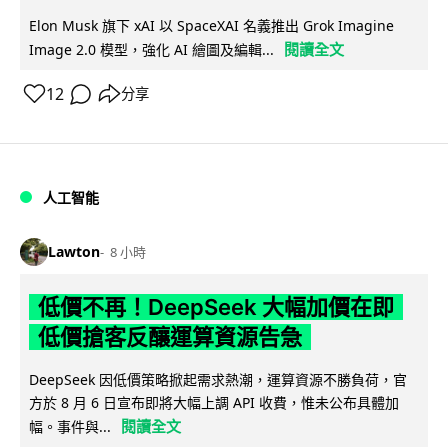
Elon Musk 旗下 xAI 以 SpaceXAI 名義推出 Grok Imagine
閱讀全文
Image 2.0 模型，強化 AI 繪圖及編輯...
12
分享
人工智能
Lawton
8 小時
低價不再！DeepSeek 大幅加價在即
低價搶客反釀運算資源告急
DeepSeek 因低價策略掀起需求熱潮，運算資源不勝負荷，官
方於 8 月 6 日宣布即將大幅上調 API 收費，惟未公布具體加
閱讀全文
幅。事件與...