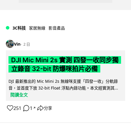
3C科技
家居無線
影音產品
Vin
2 日
DJI Mic Mini 2s 實測 四發一收同步獨
立錄音 32-bit 防爆咪拍片必備
DJI 最新推出的 Mic Mini 2s 無線咪支援「四發一收」分軌錄
音，並首度下放 32-bit Float 浮點內錄功能。本文經實測其...
閱讀全文
251
1
分享
↗