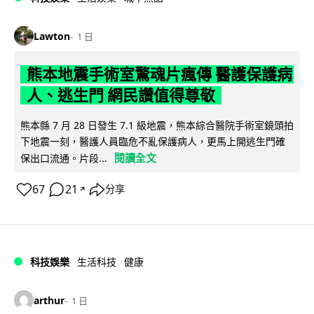
Lawton
1 日
熊本地震手術室驚魂片瘋傳 醫護保護病
人、逃生門 網民讚值得尊敬
熊本縣 7 月 28 日發生 7.1 級地震，熊本綜合醫院手術室鏡頭拍
下地震一刻，醫護人員臨危不亂保護病人，更馬上開逃生門確
閱讀全文
保出口流通。片段...
67
21
分享
↗
科技娛樂
生活科技
健康
arthur
1 日