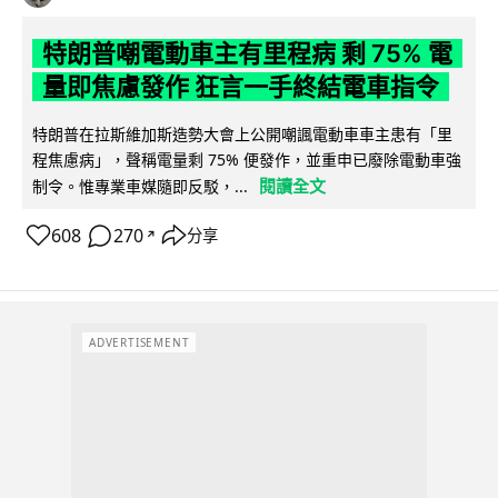
特朗普嘲電動車主有里程病 剩 75% 電
量即焦慮發作 狂言一手終結電車指令
特朗普在拉斯維加斯造勢大會上公開嘲諷電動車車主患有「里
程焦慮病」，聲稱電量剩 75% 便發作，並重申已廢除電動車強
閱讀全文
制令。惟專業車媒隨即反駁，...
608
270
分享
↗
ADVERTISEMENT