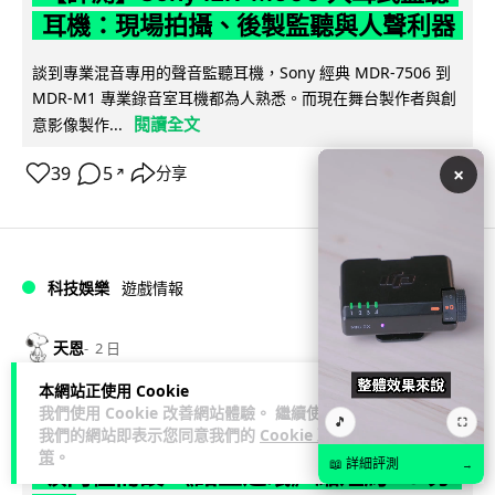
耳機：現場拍攝、後製監聽與人聲利器
談到專業混音專用的聲音監聽耳機，Sony 經典 MDR-7506 到
MDR-M1 專業錄音室耳機都為人熟悉。而現在舞台製作者與創
閱讀全文
意影像製作...
×
39
5
分享
↗
科技娛樂
遊戲情報
天恩
2 日
本網站正使用 Cookie
《魔獸世界：至暗之夜》12.1 「烏拉特
我們使用 Cookie 改善網站體驗。 繼續使用
🎵
⛶
我們的網站即表示您同意我們的
Cookie 政
克的詛咒」專訪：巢穴不為提高世界首
策
。
📖 詳細評測
→
領門檻而設 《諸王之眠》縮短約 10 分