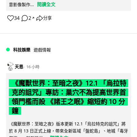
閱讀全文
意影像製作...
34
2
分享
↗
科技娛樂
遊戲情報
天恩
16 小時
《魔獸世界：至暗之夜》12.1 「烏拉特
克的詛咒」專訪：巢穴不為提高世界首
領門檻而設 《諸王之眠》縮短約 10 分
鐘
《魔獸世界：至暗之夜》版本更新 12.1「烏拉特克的詛咒」將
於 8 月 13 日正式上線，帶來全新區域「盤蛇島」、地城「毒牙