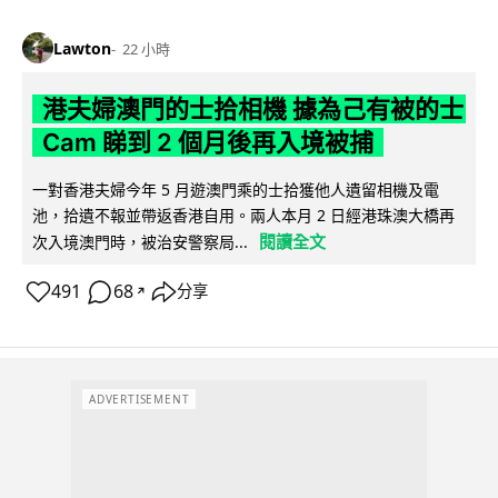
Lawton
22 小時
港夫婦澳門的士拾相機 據為己有被的士
Cam 睇到 2 個月後再入境被捕
一對香港夫婦今年 5 月遊澳門乘的士拾獲他人遺留相機及電
池，拾遺不報並帶返香港自用。兩人本月 2 日經港珠澳大橋再
閱讀全文
次入境澳門時，被治安警察局...
491
68
分享
↗
ADVERTISEMENT