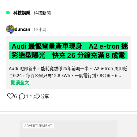
科技娛樂
科技新聞
duncan
19 小時
Audi 最慳電量產車現身 A2 e-tron 迷
彩造型曝光 快充 26 分鐘充滿 8 成電
Audi 呢部新車，能耗竟然係25年前嘅一半。 A2 e-tron 風阻低
至0.24，每百公里只需12.8 kWh，一度電行到7.8公里。6...
閱讀全文
6
1
分享
↗
ADVERTISEMENT