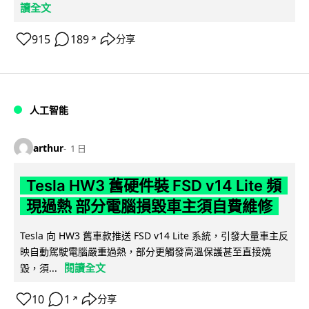
讀全文
915
189
分享
↗
人工智能
arthur
1 日
Tesla HW3 舊硬件裝 FSD v14 Lite 頻
現過熱 部分電腦損毀車主須自費維修
Tesla 向 HW3 舊車款推送 FSD v14 Lite 系統，引發大量車主反
映自動駕駛電腦嚴重過熱，部分更觸發高溫保護甚至直接燒
閱讀全文
毀，須...
10
1
分享
↗