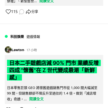
閱讀全文
祭壇」、新型態世...
115
分享
科技娛樂
遊戲情報
Lawton
17 小時
日本二手遊戲店減 90% 門市 業績反增
四成 "懷舊"在 Z 世代變成最潮「新鮮
感」
日本零售巨頭 GEO 將懷舊遊戲銷售門市從 1,000 間大幅減至
99 間，但銷售額卻不降反升至過往的 1.4 倍。做到「減店增
閱讀全文
收」奇蹟，...