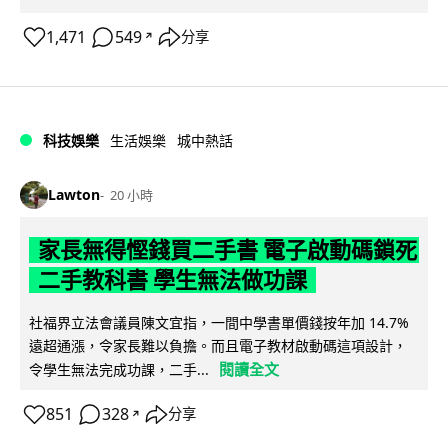
1,471
549
分享
↗
科技娛樂
生活娛樂
城中熱話
Lawton
20 小時
家長無得慳錢買二手書 電子啟動碼鎖死
二手教科書 學生無法做功課
社福界立法會議員陳文宜指，一間中學書單價錢按年加 14.7%
遠超通漲，令家長難以負擔。而且電子教材啟動碼這項設計，
閱讀全文
令學生無法完成功課，二手...
851
328
分享
↗