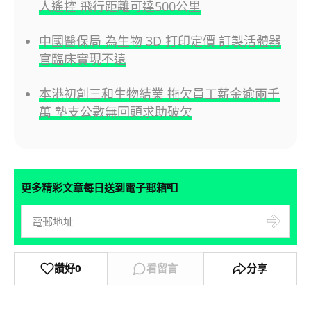
人遙控 飛行距離可達500公里
中國醫保局 為生物 3D 打印定價 訂製活體器
官臨床實現不遠
本港初創三和生物結業 拖欠員工薪金逾兩千
萬 墊支公數無回頭求助破欠
📮
更多精彩文章每日送到電子郵箱
讚好
0
看留言
分享