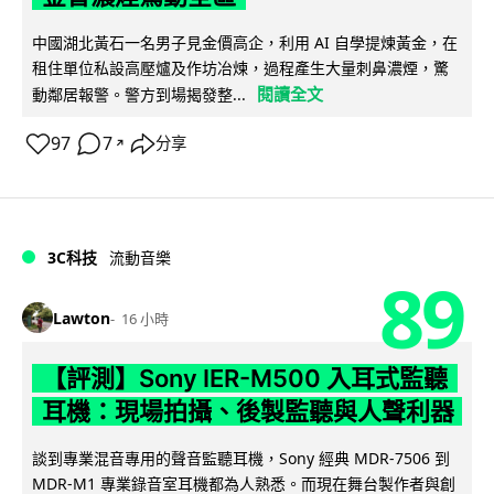
中國湖北黃石一名男子見金價高企，利用 AI 自學提煉黃金，在
租住單位私設高壓爐及作坊冶煉，過程產生大量刺鼻濃煙，驚
閱讀全文
動鄰居報警。警方到場揭發整...
97
7
分享
↗
3C科技
流動音樂
89
Lawton
16 小時
【評測】Sony IER-M500 入耳式監聽
耳機：現場拍攝、後製監聽與人聲利器
談到專業混音專用的聲音監聽耳機，Sony 經典 MDR-7506 到
MDR-M1 專業錄音室耳機都為人熟悉。而現在舞台製作者與創