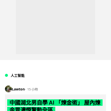
人工智能
Lawton
15 小時
中國湖北男自學 AI 「煉金術」 屋內煉
金冒濃煙驚動全區