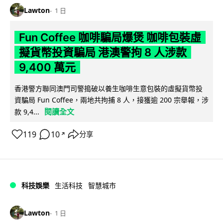
Lawton
1 日
Fun Coffee 咖啡騙局爆煲 咖啡包裝虛
擬貨幣投資騙局 港澳警拘 8 人涉款
9,400 萬元
香港警方聯同澳門司警搗破以養生咖啡生意包裝的虛擬貨幣投
資騙局 Fun Coffee，兩地共拘捕 8 人，接獲逾 200 宗舉報，涉
閱讀全文
款 9,4...
119
10
分享
↗
科技娛樂
生活科技
智慧城市
Lawton
1 日