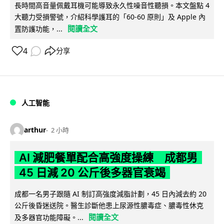
長時間高音量佩戴耳機可能導致永久性噪音性聽損。本文盤點 4
大聽力受損警號，介紹科學護耳的「60-60 原則」及 Apple 內
閱讀全文
置防護功能，...
4
分享
人工智能
arthur
2 小時
AI 減肥餐單配合高強度操練 成都男
45 日減 20 公斤後多器官衰竭
成都一名男子跟隨 AI 制訂高強度減脂計劃，45 日內減去約 20
公斤後昏迷送院。醫生診斷他患上尿源性膿毒症、膿毒性休克
閱讀全文
及多器官功能障礙。...