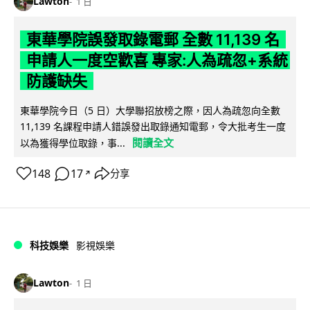
Lawton
1 日
東華學院誤發取錄電郵 全數 11,139 名
申請人一度空歡喜 專家:人為疏忽+系統
防護缺失
東華學院今日（5 日）大學聯招放榜之際，因人為疏忽向全數
11,139 名課程申請人錯誤發出取錄通知電郵，令大批考生一度
閱讀全文
以為獲得學位取錄，事...
148
17
分享
↗
科技娛樂
影視娛樂
Lawton
1 日