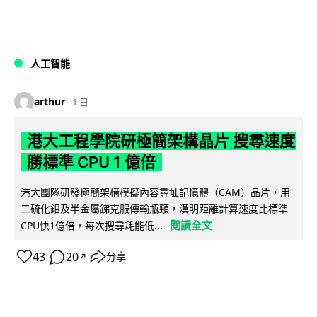
人工智能
arthur
1 日
港大工程學院研極簡架構晶片 搜尋速度
勝標準 CPU 1 億倍
港大團隊研發極簡架構模擬內容尋址記憶體（CAM）晶片，用
二硫化鉬及半金屬銻克服傳輸瓶頸，漢明距離計算速度比標準
閱讀全文
CPU快1億倍，每次搜尋耗能低...
43
20
分享
↗