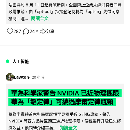
法國將於 8 月 11 日起實施新例，全面禁止企業未經消費者同意
致電推銷，由「opt-out」拒接登記制轉為「opt-in」先徵同意
閱讀全文
機制。違...
287
24
分享
↗
人工智能
Lawton
20 小時
華為科學家警告 NVIDIA 已近物理極限
華為「韜定律」可繞過摩爾定律瓶頸
華為半導體首席科學家廖恒罕見接受近 5 小時專訪，警告
NVIDIA 等西方晶片巨頭正逼近物理極限，傳統製程升級已失經
閱讀全文
濟效益。他同時介紹華為...