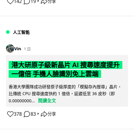
142
19
分享
↗
人工智能
Vin
1 日
港大研原子級新晶片 AI 搜尋速度提升
一億倍 手機人臉識別免上雲端
香港大學團隊成功研發原子級厚度的「模擬存內搜尋」晶片，
比傳統 CPU 搜尋速度快約 1 億倍，延遲低至 36 皮秒（即
閱讀全文
0.00000000...
378
83
分享
↗