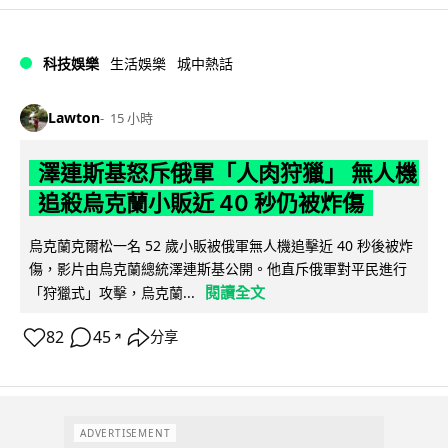
科技娛樂
生活娛樂
城中熱話
Lawton
15 小時
澤連斯基怒斥俄軍「人肉狩獵」 無人機
追殺烏克蘭小販近 40 秒仍被炸傷
烏克蘭克爾松一名 52 歲小販被俄軍無人機追擊近 40 秒後被炸
傷，影片由烏克蘭總統澤連斯基公開。他直斥俄軍對平民進行
閱讀全文
「狩獵式」攻擊，烏克蘭...
82
45
分享
↗
ADVERTISEMENT