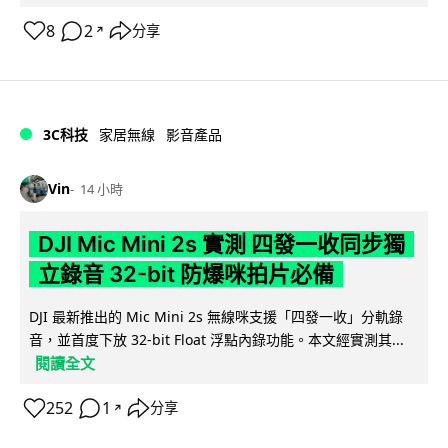
8
2
分享
↗
3C科技
家居無線
影音產品
Vin
14 小時
DJI Mic Mini 2s 實測 四發一收同步獨
立錄音 32-bit 防爆咪拍片必備
DJI 最新推出的 Mic Mini 2s 無線咪支援「四發一收」分軌錄
音，並首度下放 32-bit Float 浮點內錄功能。本文經實測其...
閱讀全文
252
1
分享
↗