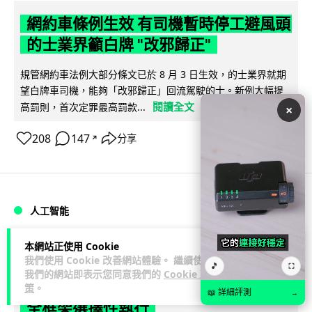
網約車條例生效 有司機暫時停工避風頭
的士業界籲白牌 "改邪歸正"
規管網約車法例大部分條文已於 8 月 3 日生效，的士業界就期
望白牌車司機，能夠「改邪歸正」回流駕駛的士。新例大幅提
閱讀全文
高罰則，首次定罪最高罰款...
×
208
147
分享
↗
人工智能
本網站正使用 Cookie
Lawton
1 日
我們使用 Cookie 改善網站體驗。 繼續使用
🎵
⛶
我們的網站即表示您同意我們的
Cookie 政
白宮拒測中國開放 AI 模型 業界質疑安
策
。
📖 詳細評測
→
全框架選擇性執行