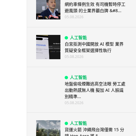
網約車條例生效 有司機暫時停工
避風頭 的士業界籲白牌 &#8...
05.08.2026
人工智能
白宮拒測中國開放 AI 模型 業界
質疑安全框架選擇性執行
05.08.2026
人工智能
地盤偷吸煙難逃高空法眼 勞工處
出動熱感無人機 擬加 AI 人臉識
別精準...
05.08.2026
人工智能
貨運火箭 沖繩飛台灣僅需 15 分
鐘 Hop Aero 將 5...