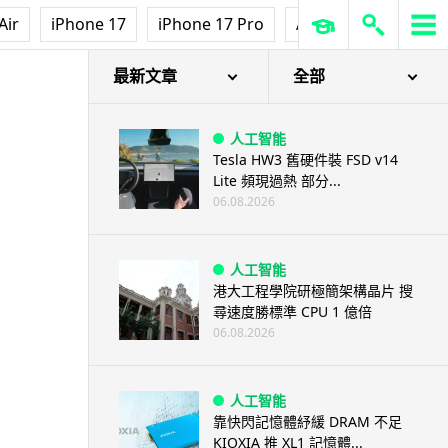
Air
iPhone 17
iPhone 17 Pro
AirPods Pro 3
Ap
最新文章
全部
人工智能
Tesla HW3 舊硬件裝 FSD v14
Lite 頻現過熱 部分...
06.08.2026
人工智能
港大工程學院研極簡架構晶片 搜
尋速度勝標準 CPU 1 億倍
06.08.2026
人工智能
靠快閃記憶體紓緩 DRAM 不足
KIOXIA 推 XL1 記憶體...