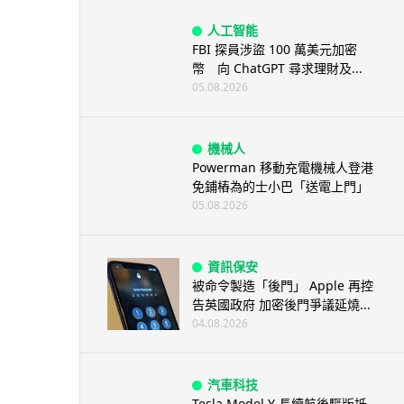
人工智能
FBI 探員涉盜 100 萬美元加密
幣 向 ChatGPT 尋求理財及...
05.08.2026
機械人
Powerman 移動充電機械人登港
免鋪樁為的士小巴「送電上門」
05.08.2026
資訊保安
被命令製造「後門」 Apple 再控
告英國政府 加密後門爭議延燒...
04.08.2026
汽車科技
Tesla Model Y 長續航後驅版抵