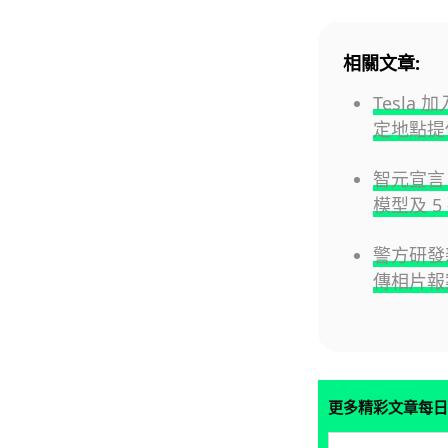
相關文章:
Tesla
定地點提
智元宣言 
模型及 5
警方研發
傳相片報
更多精彩文章每日