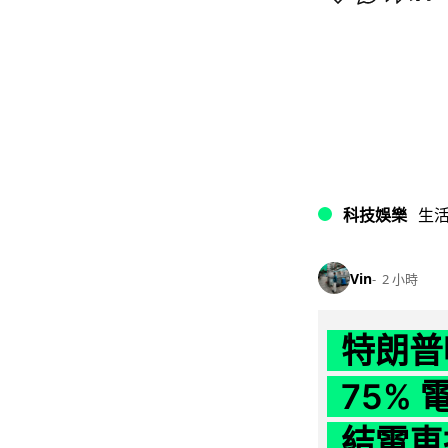
科技娛樂
生
Vin
2 小時
特朗普
75%
結電車