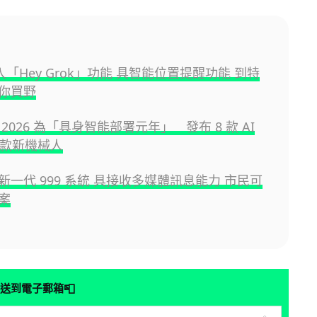
 加入「Hey Grok」功能 具智能位置提醒功能 到特
你買野
2026 為「具身智能部署元年」 發布 8 款 AI
 款新機械人
新一代 999 系統 具接收多媒體訊息能力 市民可
案
📮
送到電子郵箱