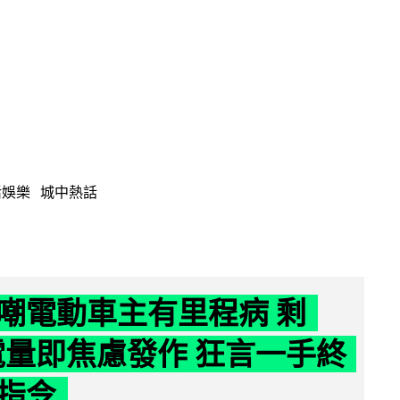
活娛樂
城中熱話
嘲電動車主有里程病 剩
 電量即焦慮發作 狂言一手終
指令