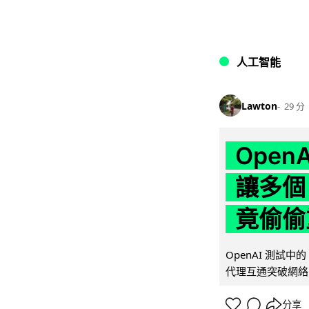
人工智能
Lawton
29 分
Ope
讓多個
竟偷偷
OpenAI 測試中
代理互通突破網絡限制
分享