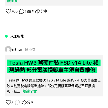
讀全文
766
188
分享
↗
人工智能
arthur
19 小時
Tesla HW3 舊硬件裝 FSD v14 Lite 頻
現過熱 部分電腦損毀車主須自費維修
Tesla 向 HW3 舊車款推送 FSD v14 Lite 系統，引發大量車主反
映自動駕駛電腦嚴重過熱，部分更觸發高溫保護甚至直接燒
閱讀全文
毀，須...
7
分享