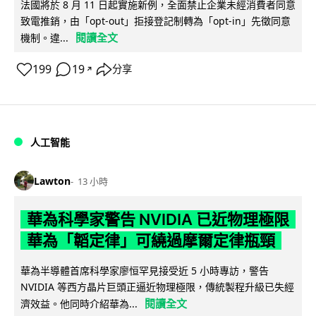
法國將於 8 月 11 日起實施新例，全面禁止企業未經消費者同意
致電推銷，由「opt-out」拒接登記制轉為「opt-in」先徵同意
閱讀全文
機制。違...
199
19
分享
↗
人工智能
Lawton
13 小時
華為科學家警告 NVIDIA 已近物理極限
華為「韜定律」可繞過摩爾定律瓶頸
華為半導體首席科學家廖恒罕見接受近 5 小時專訪，警告
NVIDIA 等西方晶片巨頭正逼近物理極限，傳統製程升級已失經
閱讀全文
濟效益。他同時介紹華為...