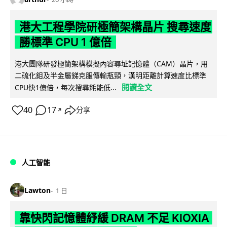
港大工程學院研極簡架構晶片 搜尋速度
勝標準 CPU 1 億倍
港大團隊研發極簡架構模擬內容尋址記憶體（CAM）晶片，用
二硫化鉬及半金屬銻克服傳輸瓶頸，漢明距離計算速度比標準
閱讀全文
CPU快1億倍，每次搜尋耗能低...
40
17
分享
↗
人工智能
Lawton
1 日
靠快閃記憶體紓緩 DRAM 不足 KIOXIA