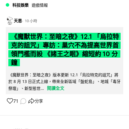
科技娛樂
遊戲情報
天恩
10 小時
《魔獸世界：至暗之夜》12.1 「烏拉特
克的詛咒」專訪：巢穴不為提高世界首
領門檻而設 《諸王之眠》縮短約 10 分
鐘
《魔獸世界：至暗之夜》版本更新 12.1「烏拉特克的詛咒」將
於 8 月 13 日正式上線，帶來全新區域「盤蛇島」、地城「毒牙
閱讀全文
祭壇」、新型態世...
71
分享