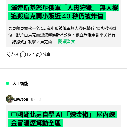
澤連斯基怒斥俄軍「人肉狩獵」 無人機
追殺烏克蘭小販近 40 秒仍被炸傷
烏克蘭克爾松一名 52 歲小販被俄軍無人機追擊近 40 秒後被炸
傷，影片由烏克蘭總統澤連斯基公開。他直斥俄軍對平民進行
閱讀全文
「狩獵式」攻擊，烏克蘭...
38
12
分享
↗
人工智能
Lawton
9 小時
中國湖北男自學 AI 「煉金術」 屋內煉
金冒濃煙驚動全區