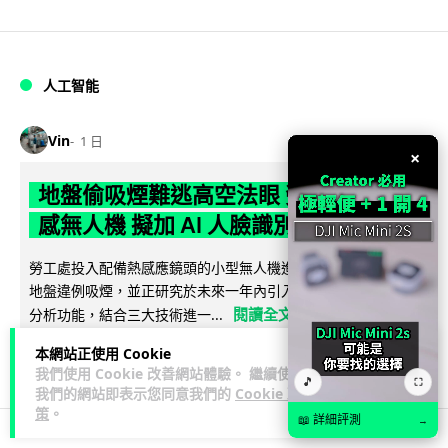
人工智能
Vin
1 日
×
地盤偷吸煙難逃高空法眼 勞工處出動熱
感無人機 擬加 AI 人臉識別精準執法
勞工處投入配備熱感應鏡頭的小型無人機進行高空巡邏以打擊
地盤違例吸煙，並正研究於未來一年內引入 AI 人臉識別與行為
閱讀全文
分析功能，結合三大技術進一...
本網站正使用 Cookie
246
57
分享
↗
我們使用 Cookie 改善網站體驗。 繼續使用
🎵
⛶
我們的網站即表示您同意我們的
Cookie 政
策
。
📖 詳細評測
→