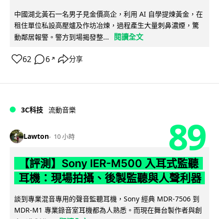
中國湖北黃石一名男子見金價高企，利用 AI 自學提煉黃金，在
租住單位私設高壓爐及作坊冶煉，過程產生大量刺鼻濃煙，驚
閱讀全文
動鄰居報警。警方到場揭發整...
62
6
分享
↗
3C科技
流動音樂
89
Lawton
10 小時
【評測】Sony IER-M500 入耳式監聽
耳機：現場拍攝、後製監聽與人聲利器
談到專業混音專用的聲音監聽耳機，Sony 經典 MDR-7506 到
MDR-M1 專業錄音室耳機都為人熟悉。而現在舞台製作者與創