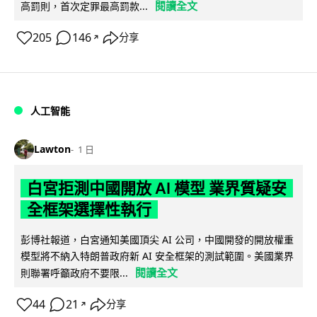
閱讀全文
高罰則，首次定罪最高罰款...
205
146
分享
↗
人工智能
Lawton
1 日
白宮拒測中國開放 AI 模型 業界質疑安
全框架選擇性執行
彭博社報道，白宮通知美國頂尖 AI 公司，中國開發的開放權重
模型將不納入特朗普政府新 AI 安全框架的測試範圍。美國業界
閱讀全文
則聯署呼籲政府不要限...
44
21
分享
↗