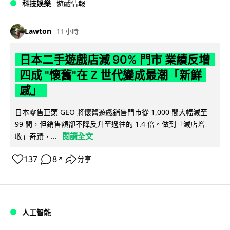
科技娛樂
遊戲情報
Lawton
11 小時
日本二手遊戲店減 90% 門市 業績反增
四成 "懷舊"在 Z 世代變成最潮「新鮮
感」
日本零售巨頭 GEO 將懷舊遊戲銷售門市從 1,000 間大幅減至
99 間，但銷售額卻不降反升至過往的 1.4 倍。做到「減店增
閱讀全文
收」奇蹟，...
137
8
分享
↗
人工智能