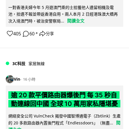
一對香港夫婦今年 5 月遊澳門乘的士拾獲他人遺留相機及電
池，拾遺不報並帶返香港自用。兩人本月 2 日經港珠澳大橋再
閱讀全文
次入境澳門時，被治安警察局...
405
60
分享
↗
3C科技
家居無線
Vin
16 小時
逾 20 款平價路由器爆後門 每 35 秒自
動連線回中國 全球 10 萬用家私隱堪憂
網絡安全公司 VulnCheck 揭發中國智博通電子（Zbtlink）生產
閱
的 20 多款路由器內置後門程式「Endlessdoors」（無盡...