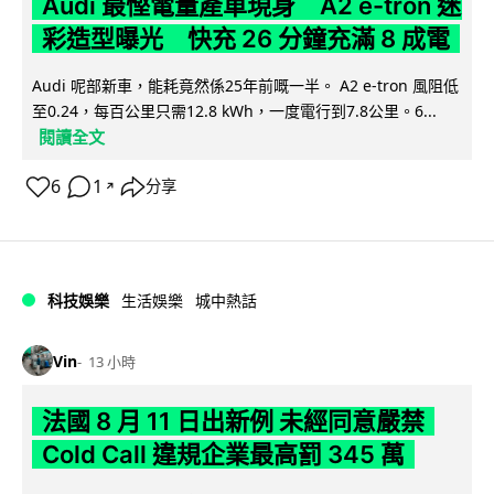
Audi 最慳電量產車現身 A2 e-tron 迷
彩造型曝光 快充 26 分鐘充滿 8 成電
Audi 呢部新車，能耗竟然係25年前嘅一半。 A2 e-tron 風阻低
至0.24，每百公里只需12.8 kWh，一度電行到7.8公里。6...
閱讀全文
6
1
分享
↗
科技娛樂
生活娛樂
城中熱話
Vin
13 小時
法國 8 月 11 日出新例 未經同意嚴禁
Cold Call 違規企業最高罰 345 萬