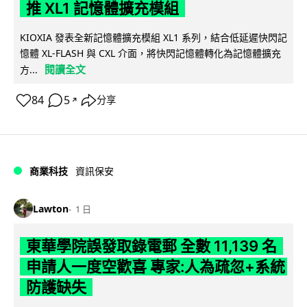
推 XL1 記憶體擴充模組
KIOXIA 發表全新記憶體擴充模組 XL1 系列，結合低延遲快閃記
憶體 XL-FLASH 與 CXL 介面，將快閃記憶體轉化為記憶體擴充
閱讀全文
方...
84
5
分享
↗
商業科技
資訊保安
Lawton
1 日
東華學院誤發取錄電郵 全數 11,139 名
申請人一度空歡喜 專家:人為疏忽+系統
防護缺失