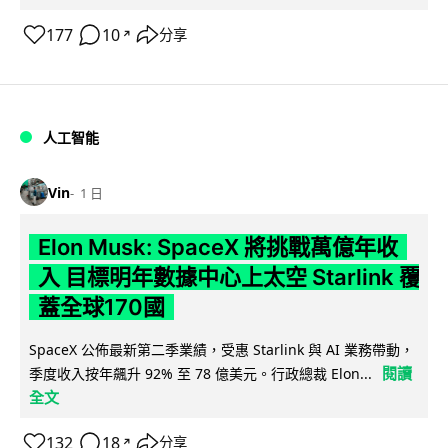
177
10
分享
↗
人工智能
Vin
1 日
Elon Musk: SpaceX 將挑戰萬億年收
入 目標明年數據中心上太空 Starlink 覆
蓋全球170國
SpaceX 公佈最新第二季業績，受惠 Starlink 與 AI 業務帶動，
閱讀
季度收入按年飆升 92% 至 78 億美元。行政總裁 Elon...
全文
132
18
分享
↗