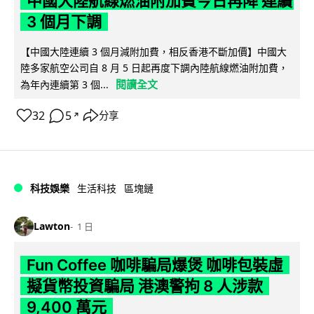
中國大陸航線燃油附加費今日再降 連續
3 個月下調
【中國大陸連續 3 個月減附加費，相反香港不斷加價】中國大
陸多家航空公司自 8 月 5 日起再度下調內陸航線燃油附加費，
閱讀全文
為年內連續第 3 個...
32
5
分享
↗
科技娛樂
生活科技
區塊鏈
Lawton
1 日
Fun Coffee 咖啡騙局爆煲 咖啡包裝虛
擬貨幣投資騙局 港澳警拘 8 人涉款
9,400 萬元