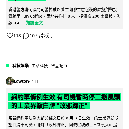
香港警方聯同澳門司警搗破以養生咖啡生意包裝的虛擬貨幣投
資騙局 Fun Coffee，兩地共拘捕 8 人，接獲逾 200 宗舉報，涉
閱讀全文
款 9,4...
118
10
分享
↗
科技娛樂
生活科技
智慧城市
Lawton
1 日
網約車條例生效 有司機暫時停工避風頭
的士業界籲白牌 "改邪歸正"
規管網約車法例大部分條文已於 8 月 3 日生效，的士業界就期
望白牌車司機，能夠「改邪歸正」回流駕駛的士。新例大幅提