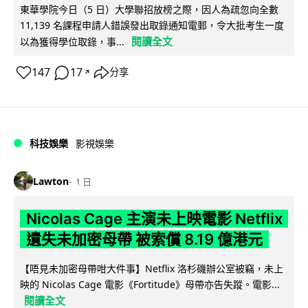
東華學院今日（5 日）大學聯招放榜之際，因人為疏忽向全數
11,139 名課程申請人錯誤發出取錄通知電郵，令大批考生一度
閱讀全文
以為獲得學位取錄，事...
147
17
分享
↗
科技娛樂
影視娛樂
Lawton
1 日
Nicolas Cage 主演未上映電影 Netflix
遺失未加密母帶 被索償 8.19 億港元
【唔見未加密母帶咁大件事】Netflix 洛杉磯辦公室被竊，未上
映的 Nicolas Cage 電影《Fortitude》母帶亦告失蹤。電影...
閱讀全文