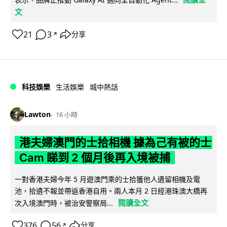
文
21
3
分享
↗
科技娛樂
生活娛樂
城中熱話
Lawton
16 小時
港夫婦澳門的士拾相機 據為己有被的士
Cam 睇到 2 個月後再入境被捕
一對香港夫婦今年 5 月遊澳門乘的士拾獲他人遺留相機及電
池，拾遺不報並帶返香港自用。兩人本月 2 日經港珠澳大橋再
閱讀全文
次入境澳門時，被治安警察局...
376
56
分享
↗