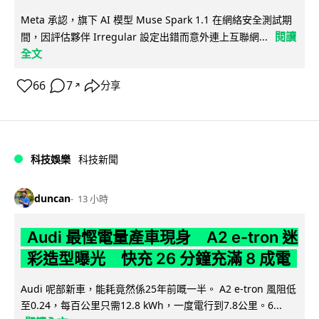
Meta 承認，旗下 AI 模型 Muse Spark 1.1 在網絡安全測試期
閱讀
間，因評估夥伴 Irregular 設定出錯而意外連上互聯網...
全文
66
7
分享
↗
科技娛樂
科技新聞
duncan
13 小時
Audi 最慳電量產車現身 A2 e-tron 迷
彩造型曝光 快充 26 分鐘充滿 8 成電
Audi 呢部新車，能耗竟然係25年前嘅一半。 A2 e-tron 風阻低
至0.24，每百公里只需12.8 kWh，一度電行到7.8公里。6...