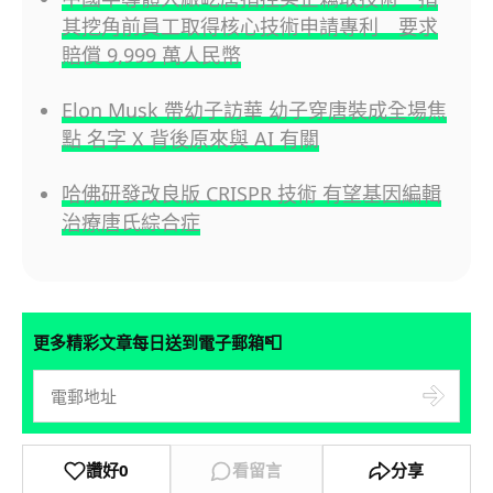
其挖角前員工取得核心技術申請專利 要求
賠償 9,999 萬人民幣
Elon Musk 帶幼子訪華 幼子穿唐裝成全場焦
點 名字 X 背後原來與 AI 有關
哈佛研發改良版 CRISPR 技術 有望基因編輯
治療唐氏綜合症
📮
更多精彩文章每日送到電子郵箱
讚好
0
看留言
分享