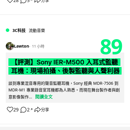
28
5
分享
↗
3C科技
流動音樂
89
Lawton
11 小時
【評測】Sony IER-M500 入耳式監聽
耳機：現場拍攝、後製監聽與人聲利器
談到專業混音專用的聲音監聽耳機，Sony 經典 MDR-7506 到
MDR-M1 專業錄音室耳機都為人熟悉。而現在舞台製作者與創
閱讀全文
意影像製作...
29
2
分享
↗