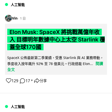
人工智能
Vin
1 日
Elon Musk: SpaceX 將挑戰萬億年收
入 目標明年數據中心上太空 Starlink 覆
蓋全球170國
SpaceX 公佈最新第二季業績，受惠 Starlink 與 AI 業務帶動，
閱讀
季度收入按年飆升 92% 至 78 億美元。行政總裁 Elon...
全文
129
17
分享
↗
人工智能