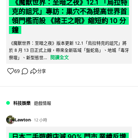
《魔獸世界：至暗之夜》12.1 「烏拉特
克的詛咒」專訪：巢穴不為提高世界首
領門檻而設 《諸王之眠》縮短約 10 分
鐘
《魔獸世界：至暗之夜》版本更新 12.1「烏拉特克的詛咒」將
於 8 月 13 日正式上線，帶來全新區域「盤蛇島」、地城「毒牙
閱讀全文
祭壇」、新型態世...
69
分享
科技娛樂
遊戲情報
Lawton
12 小時
日本二手遊戲店減 90% 門市 業績反增