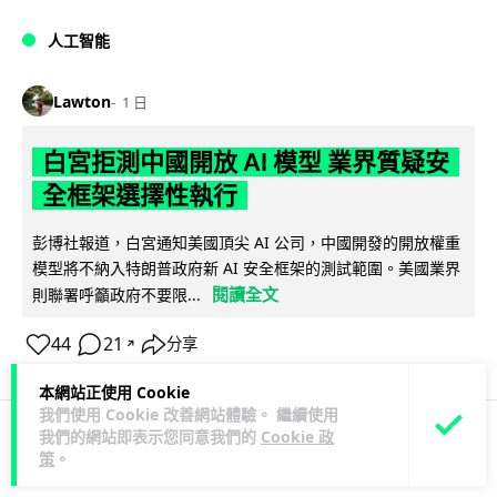
人工智能
Lawton
1 日
白宮拒測中國開放 AI 模型 業界質疑安
全框架選擇性執行
彭博社報道，白宮通知美國頂尖 AI 公司，中國開發的開放權重
模型將不納入特朗普政府新 AI 安全框架的測試範圍。美國業界
閱讀全文
則聯署呼籲政府不要限...
44
21
分享
↗
本網站正使用 Cookie
我們使用 Cookie 改善網站體驗。 繼續使用
我們的網站即表示您同意我們的
Cookie 政
策
。
人工智能