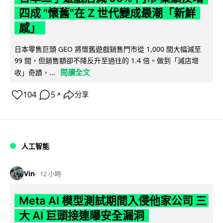
四成 "懷舊"在 Z 世代變成最潮「新鮮
感」
日本零售巨頭 GEO 將懷舊遊戲銷售門市從 1,000 間大幅減至
99 間，但銷售額卻不降反升至過往的 1.4 倍。做到「減店增
閱讀全文
收」奇蹟，...
104
5
分享
↗
人工智能
Vin
12 小時
Meta AI 模型測試期間入侵他家公司 三
大 AI 巨頭接連曝安全漏洞