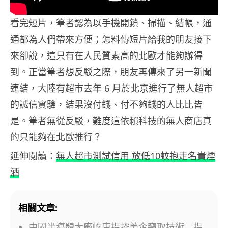
看完短片，筆者認為以手機開鎖、掃描、結帳，通
通都為人們帶來方便；怎料傳短片給我的朋友接下
來卻說，這只有在人民質素高的北歐才能夠辦得
到。正當筆者想反駁之際，朋友再傳來了另一新聞
連結，大陸有超市去年 6 月於北京進行了無人超市
的誠信實驗，結果沒付錢、付不夠錢的人比比皆
是。筆者無從反駁，難度這依賴科技的無人商店真
的只能夠在北歐推行？
延伸閱讀：
無人超市測試信用 放低10蚊抱走名貴煙
酒
相關文章:
中國半導體大廠屹唐指控美企竊取技術 指