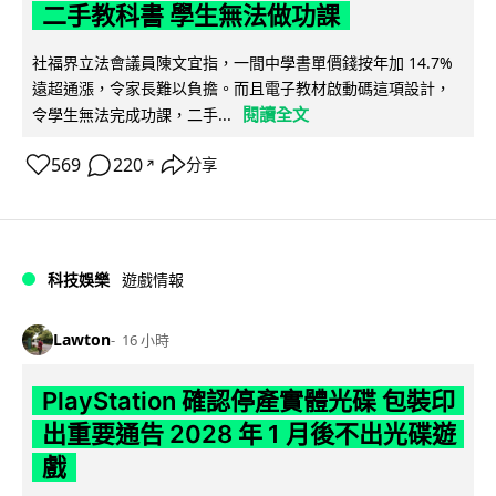
二手教科書 學生無法做功課
社福界立法會議員陳文宜指，一間中學書單價錢按年加 14.7%
遠超通漲，令家長難以負擔。而且電子教材啟動碼這項設計，
閱讀全文
令學生無法完成功課，二手...
569
220
分享
↗
科技娛樂
遊戲情報
Lawton
16 小時
PlayStation 確認停產實體光碟 包裝印
出重要通告 2028 年 1 月後不出光碟遊
戲