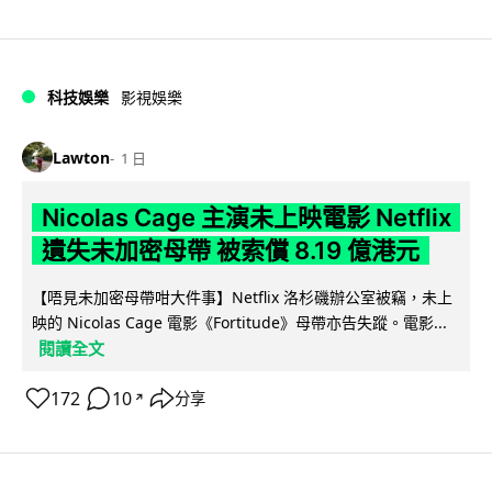
科技娛樂
影視娛樂
Lawton
1 日
Nicolas Cage 主演未上映電影 Netflix
遺失未加密母帶 被索償 8.19 億港元
【唔見未加密母帶咁大件事】Netflix 洛杉磯辦公室被竊，未上
映的 Nicolas Cage 電影《Fortitude》母帶亦告失蹤。電影...
閱讀全文
172
10
分享
↗