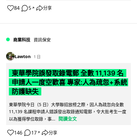
84
5
分享
↗
商業科技
資訊保安
Lawton
1 日
東華學院誤發取錄電郵 全數 11,139 名
申請人一度空歡喜 專家:人為疏忽+系統
防護缺失
東華學院今日（5 日）大學聯招放榜之際，因人為疏忽向全數
11,139 名課程申請人錯誤發出取錄通知電郵，令大批考生一度
閱讀全文
以為獲得學位取錄，事...
146
17
分享
↗