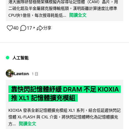
港大團隊研發極簡架構模擬內容尋址記憶體（CAM）晶片，用
二硫化鉬及半金屬銻克服傳輸瓶頸，漢明距離計算速度比標準
閱讀全文
CPU快1億倍，每次搜尋耗能低...
40
17
分享
↗
人工智能
Lawton
1 日
靠快閃記憶體紓緩 DRAM 不足 KIOXIA
推 XL1 記憶體擴充模組
KIOXIA 發表全新記憶體擴充模組 XL1 系列，結合低延遲快閃記
憶體 XL-FLASH 與 CXL 介面，將快閃記憶體轉化為記憶體擴充
閱讀全文
方...