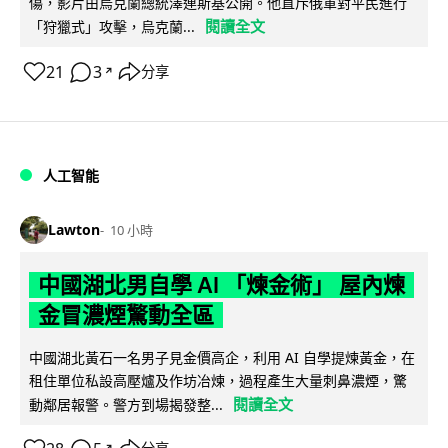
傷，影片由烏克蘭總統澤連斯基公開。他直斥俄軍對平民進行
閱讀全文
「狩獵式」攻擊，烏克蘭...
21
3
分享
↗
人工智能
Lawton
10 小時
中國湖北男自學 AI 「煉金術」 屋內煉
金冒濃煙驚動全區
中國湖北黃石一名男子見金價高企，利用 AI 自學提煉黃金，在
租住單位私設高壓爐及作坊冶煉，過程產生大量刺鼻濃煙，驚
閱讀全文
動鄰居報警。警方到場揭發整...