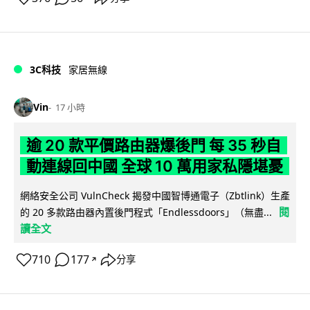
3C科技
家居無線
Vin
17 小時
逾 20 款平價路由器爆後門 每 35 秒自
動連線回中國 全球 10 萬用家私隱堪憂
網絡安全公司 VulnCheck 揭發中國智博通電子（Zbtlink）生產
閱
的 20 多款路由器內置後門程式「Endlessdoors」（無盡...
讀全文
710
177
分享
↗