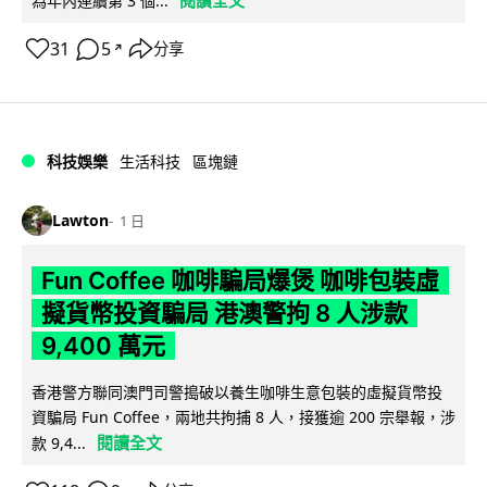
為年內連續第 3 個...
31
5
分享
↗
科技娛樂
生活科技
區塊鏈
Lawton
1 日
Fun Coffee 咖啡騙局爆煲 咖啡包裝虛
擬貨幣投資騙局 港澳警拘 8 人涉款
9,400 萬元
香港警方聯同澳門司警搗破以養生咖啡生意包裝的虛擬貨幣投
資騙局 Fun Coffee，兩地共拘捕 8 人，接獲逾 200 宗舉報，涉
閱讀全文
款 9,4...