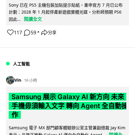
Sony 已在 PS5 主機包裝加貼提示貼紙，重申官方 7 月已公布
計劃：2028 年 1 月起停產新遊戲實體光碟。分析師預期 PS6
閱讀全文
因此...
117
59
分享
↗
人工智能
Vin
16 小時
Samsung 展示 Galaxy AI 新方向 未來
手機毋須輸入文字 轉向 Agent 全自動操
作
Samsung 電子 MX 部門顧客體驗辦公室主管兼副總裁 Jay Kim
閱讀全
表示，品牌正推動 Galaxy AI 邁向全自動化 Agent...