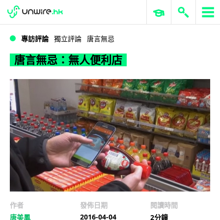
WWDC 2026
GenAI 與雲端科技專區
ERP 與商業 AI
唐言無忌：無人便利店
專訪評論
獨立評論
唐言無忌
唐言無忌：無人便利店
作者
發佈日期
閱讀時間
2016-04-04
唐美鳳
2分鐘