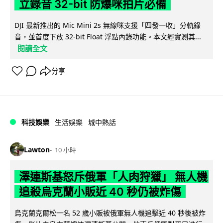
立錄音 32-bit 防爆咪拍片必備
DJI 最新推出的 Mic Mini 2s 無線咪支援「四發一收」分軌錄
音，並首度下放 32-bit Float 浮點內錄功能。本文經實測其...
閱讀全文
分享
科技娛樂
生活娛樂
城中熱話
Lawton
10 小時
澤連斯基怒斥俄軍「人肉狩獵」 無人機
追殺烏克蘭小販近 40 秒仍被炸傷
烏克蘭克爾松一名 52 歲小販被俄軍無人機追擊近 40 秒後被炸