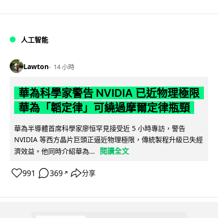
人工智能
Lawton
14 小時
華為科學家警告 NVIDIA 已近物理極限
華為「韜定律」可繞過摩爾定律瓶頸
華為半導體首席科學家廖恒罕見接受近 5 小時專訪，警告
NVIDIA 等西方晶片巨頭正逼近物理極限，傳統製程升級已失經
閱讀全文
濟效益。他同時介紹華為...
991
369
分享
↗