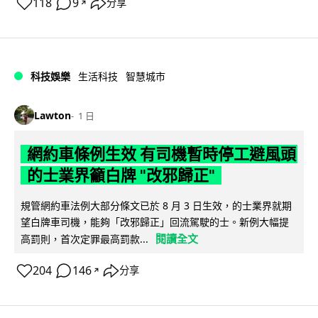
118
9
分享
↗
科技娛樂
生活科技
智慧城市
Lawton
1 日
網約車條例生效 有司機暫時停工避風頭
的士業界籲白牌 "改邪歸正"
規管網約車法例大部分條文已於 8 月 3 日生效，的士業界就期
望白牌車司機，能夠「改邪歸正」回流駕駛的士。新例大幅提
閱讀全文
高罰則，首次定罪最高罰款...
204
146
分享
↗