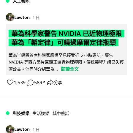
人工智能
Lawton
1 日
華為科學家警告 NVIDIA 已近物理極限
華為「韜定律」可繞過摩爾定律瓶頸
華為半導體首席科學家廖恒罕見接受近 5 小時專訪，警告
NVIDIA 等西方晶片巨頭正逼近物理極限，傳統製程升級已失經
閱讀全文
濟效益。他同時介紹華為...
1,539
589
分享
↗
科技娛樂
生活娛樂
城中熱話
Lawton
1 日