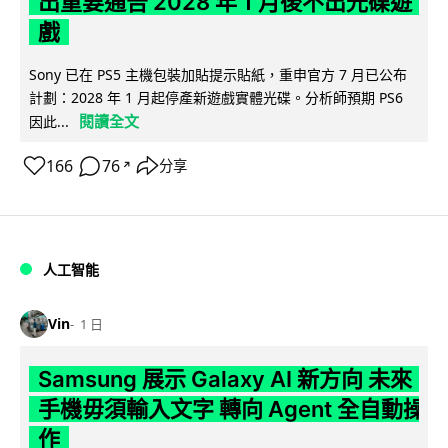
出重要通告 2028 年 1 月後不出光碟遊
戲
Sony 已在 PS5 主機包裝加貼提示貼紙，重申官方 7 月已公布
計劃：2028 年 1 月起停產新遊戲實體光碟。分析師預期 PS6
閱讀全文
因此...
166
76
分享
↗
人工智能
Vin
1 日
Samsung 展示 Galaxy AI 新方向 未來
手機毋須輸入文字 轉向 Agent 全自動操
作