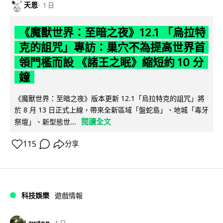
天恩
1 日
《魔獸世界：至暗之夜》12.1 「烏拉特
克的詛咒」專訪：巢穴不為提高世界首
領門檻而設 《諸王之眠》縮短約 10 分
鐘
《魔獸世界：至暗之夜》版本更新 12.1「烏拉特克的詛咒」將
於 8 月 13 日正式上線，帶來全新區域「盤蛇島」、地城「毒牙
閱讀全文
祭壇」、新型態世...
115
分享
科技娛樂
遊戲情報
Lawton
1 日