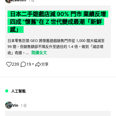
日本二手遊戲店減 90% 門市 業績反增
四成 "懷舊"在 Z 世代變成最潮「新鮮
感」
日本零售巨頭 GEO 將懷舊遊戲銷售門市從 1,000 間大幅減至
99 間，但銷售額卻不降反升至過往的 1.4 倍。做到「減店增
閱讀全文
收」奇蹟，...
239
19
分享
↗
人工智能
Vin
1 日