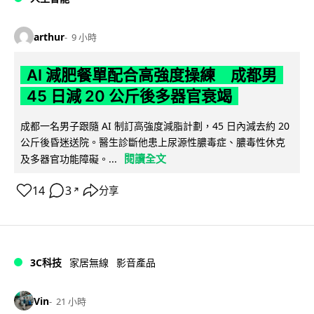
arthur
9 小時
AI 減肥餐單配合高強度操練 成都男
45 日減 20 公斤後多器官衰竭
成都一名男子跟隨 AI 制訂高強度減脂計劃，45 日內減去約 20
公斤後昏迷送院。醫生診斷他患上尿源性膿毒症、膿毒性休克
閱讀全文
及多器官功能障礙。...
14
3
分享
↗
3C科技
家居無線
影音產品
Vin
21 小時