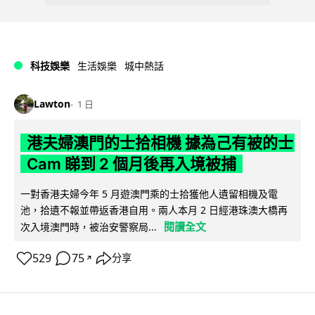
科技娛樂
生活娛樂
城中熱話
Lawton
1 日
港夫婦澳門的士拾相機 據為己有被的士
Cam 睇到 2 個月後再入境被捕
一對香港夫婦今年 5 月遊澳門乘的士拾獲他人遺留相機及電
池，拾遺不報並帶返香港自用。兩人本月 2 日經港珠澳大橋再
閱讀全文
次入境澳門時，被治安警察局...
529
75
分享
↗