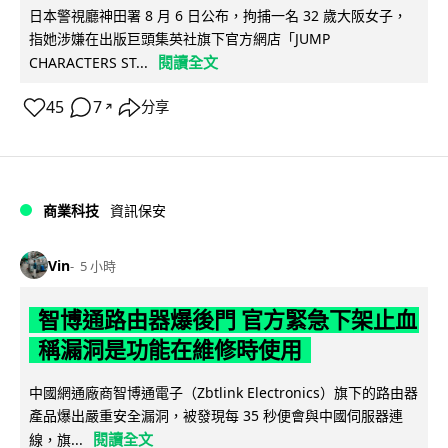
日本警視廳神田署 8 月 6 日公布，拘捕一名 32 歲大阪女子，
指她涉嫌在出版巨頭集英社旗下官方網店「JUMP
閱讀全文
CHARACTERS ST...
45
7
分享
↗
商業科技
資訊保安
Vin
5 小時
智博通路由器爆後門 官方緊急下架止血
稱漏洞是功能在維修時使用
中國網通廠商智博通電子（Zbtlink Electronics）旗下的路由器
產品爆出嚴重安全漏洞，被發現每 35 秒便會與中國伺服器連
閱讀全文
線，旗...