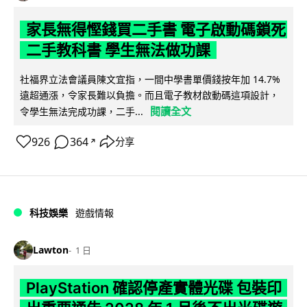
家長無得慳錢買二手書 電子啟動碼鎖死
二手教科書 學生無法做功課
社福界立法會議員陳文宜指，一間中學書單價錢按年加 14.7%
遠超通漲，令家長難以負擔。而且電子教材啟動碼這項設計，
閱讀全文
令學生無法完成功課，二手...
926
364
分享
↗
科技娛樂
遊戲情報
Lawton
1 日
PlayStation 確認停產實體光碟 包裝印