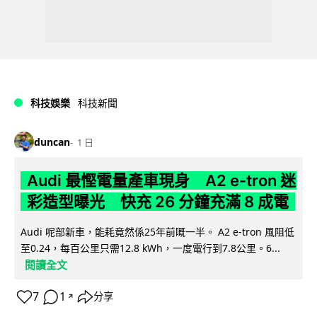
科技娛樂
科技新聞
duncan
1 日
Audi 最慳電量產車現身 A2 e-tron 迷
彩造型曝光 快充 26 分鐘充滿 8 成電
Audi 呢部新車，能耗竟然係25年前嘅一半。 A2 e-tron 風阻低
至0.24，每百公里只需12.8 kWh，一度電行到7.8公里。6...
閱讀全文
7
1
分享
↗