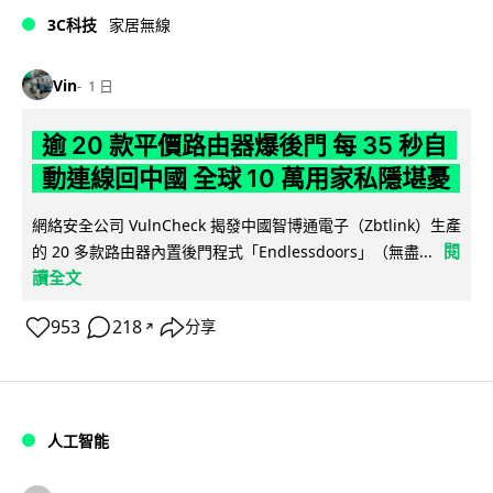
3C科技
家居無線
Vin
1 日
逾 20 款平價路由器爆後門 每 35 秒自
動連線回中國 全球 10 萬用家私隱堪憂
網絡安全公司 VulnCheck 揭發中國智博通電子（Zbtlink）生產
閱
的 20 多款路由器內置後門程式「Endlessdoors」（無盡...
讀全文
953
218
分享
↗
人工智能