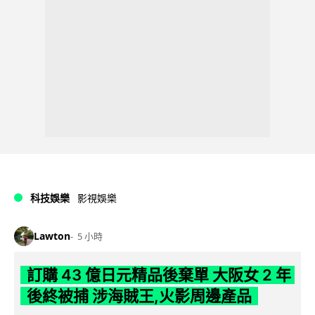
科技娛樂
影視娛樂
Lawton
5 小時
訂購 43 億日元精品後棄單 大阪女 2 年
後終被捕 涉海賊王,火影周邊產品