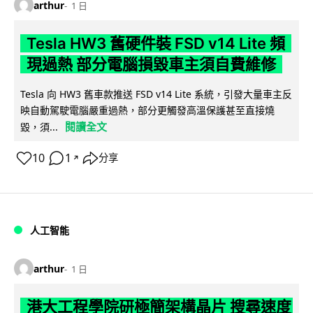
arthur
1 日
Tesla HW3 舊硬件裝 FSD v14 Lite 頻
現過熱 部分電腦損毀車主須自費維修
Tesla 向 HW3 舊車款推送 FSD v14 Lite 系統，引發大量車主反
映自動駕駛電腦嚴重過熱，部分更觸發高溫保護甚至直接燒
閱讀全文
毀，須...
10
1
分享
↗
人工智能
arthur
1 日
港大工程學院研極簡架構晶片 搜尋速度