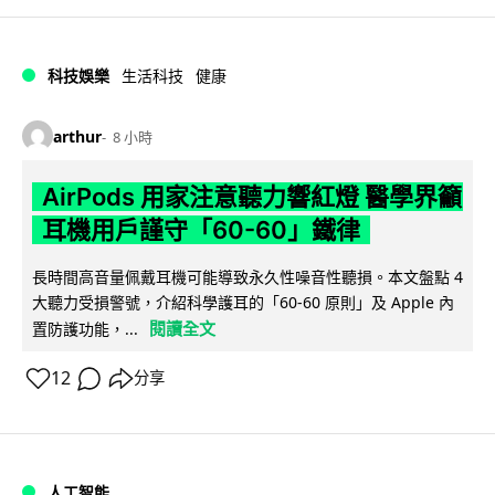
科技娛樂
生活科技
健康
arthur
8 小時
AirPods 用家注意聽力響紅燈 醫學界籲
耳機用戶謹守「60-60」鐵律
長時間高音量佩戴耳機可能導致永久性噪音性聽損。本文盤點 4
大聽力受損警號，介紹科學護耳的「60-60 原則」及 Apple 內
閱讀全文
置防護功能，...
12
分享
人工智能