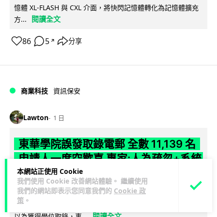
憶體 XL-FLASH 與 CXL 介面，將快閃記憶體轉化為記憶體擴充
閱讀全文
方...
86
5
分享
↗
商業科技
資訊保安
Lawton
1 日
東華學院誤發取錄電郵 全數 11,139 名
申請人一度空歡喜 專家:人為疏忽+系統
本網站正使用 Cookie
防護缺失
我們使用 Cookie 改善網站體驗。 繼續使用
我們的網站即表示您同意我們的
Cookie 政
東華學院今日（5 日）大學聯招放榜之際，因人為疏忽向全數
策
。
11,139 名課程申請人錯誤發出取錄通知電郵，令大批考生一度
閱讀全文
以為獲得學位取錄，事...