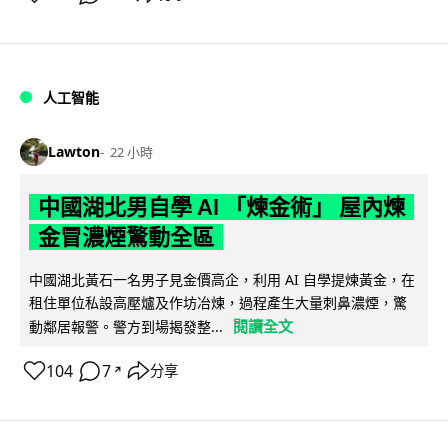
人工智能
Lawton
22 小時
中國湖北男自學 AI 「煉金術」 屋內煉
金冒濃煙驚動全區
中國湖北黃石一名男子見金價高企，利用 AI 自學提煉黃金，在
租住單位私設高壓爐及作坊冶煉，過程產生大量刺鼻濃煙，驚
閱讀全文
動鄰居報警。警方到場揭發整...
104
7
分享
↗