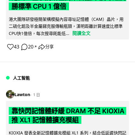
勝標準 CPU 1 億倍
港大團隊研發極簡架構模擬內容尋址記憶體（CAM）晶片，用
二硫化鉬及半金屬銻克服傳輸瓶頸，漢明距離計算速度比標準
閱讀全文
CPU快1億倍，每次搜尋耗能低...
43
20
分享
↗
人工智能
Lawton
1 日
靠快閃記憶體紓緩 DRAM 不足 KIOXIA
推 XL1 記憶體擴充模組
KIOXIA 發表全新記憶體擴充模組 XL1 系列，結合低延遲快閃記