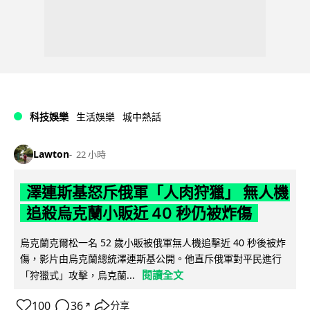
科技娛樂
生活娛樂
城中熱話
Lawton
22 小時
澤連斯基怒斥俄軍「人肉狩獵」 無人機
追殺烏克蘭小販近 40 秒仍被炸傷
烏克蘭克爾松一名 52 歲小販被俄軍無人機追擊近 40 秒後被炸
傷，影片由烏克蘭總統澤連斯基公開。他直斥俄軍對平民進行
閱讀全文
「狩獵式」攻擊，烏克蘭...
100
36
分享
↗