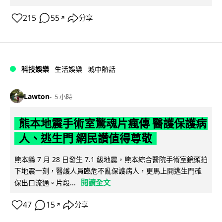
215
55
分享
↗
科技娛樂
生活娛樂
城中熱話
Lawton
5 小時
熊本地震手術室驚魂片瘋傳 醫護保護病
人、逃生門 網民讚值得尊敬
熊本縣 7 月 28 日發生 7.1 級地震，熊本綜合醫院手術室鏡頭拍
下地震一刻，醫護人員臨危不亂保護病人，更馬上開逃生門確
閱讀全文
保出口流通。片段...
47
15
分享
↗