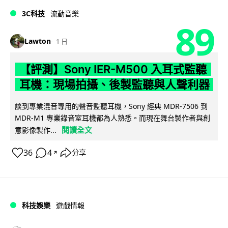
3C科技
流動音樂
89
Lawton
1 日
【評測】Sony IER-M500 入耳式監聽
耳機：現場拍攝、後製監聽與人聲利器
談到專業混音專用的聲音監聽耳機，Sony 經典 MDR-7506 到
MDR-M1 專業錄音室耳機都為人熟悉。而現在舞台製作者與創
閱讀全文
意影像製作...
36
4
分享
↗
科技娛樂
遊戲情報