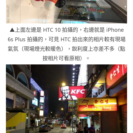
▲上面左邊是 HTC 10 拍攝的，右邊就是 iPhone
6s Plus 拍攝的，可見 HTC 拍出來的相片較有現場
氣氛（現場燈光較暖色），銳利度上亦差不多（點
按相片可看原相）。