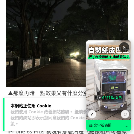
×
▲那麼再暗一點效果又有什麼分別？上面第一張是
HTC 10 拍攝的，而第二張是 iPhone 6s Plus 拍攝
本網站正使用 Cookie
的，大家可見 HTC 10 亮度更光，令遠處的樹木細
我們使用 Cookie 改善網站體驗。 繼續使用
🎵
⛶
我們的網站即表示您同意我們的
Cookie 政
位及近處左方的幾棵樹的樹幹細位都見到，而
策
。
📖 文字版訪問
→
iPhone 6s Plus 就沒有那麼清楚（點按相片可看原