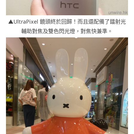
▲UltraPixel 鏡頭終於回歸！而且還配備了鐳射光
輔助對焦及雙色閃光燈，對焦快兼準。