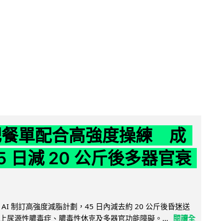
減肥餐單配合高強度操練 成
5 日減 20 公斤後多器官衰
AI 制訂高強度減脂計劃，45 日內減去約 20 公斤後昏迷送
上尿源性膿毒症、膿毒性休克及多器官功能障礙。...
閱讀全