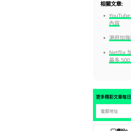
相關文章:
YouTu
內容
港府加強
Netfl
最多 500
更多精彩文章每日
讚好
0