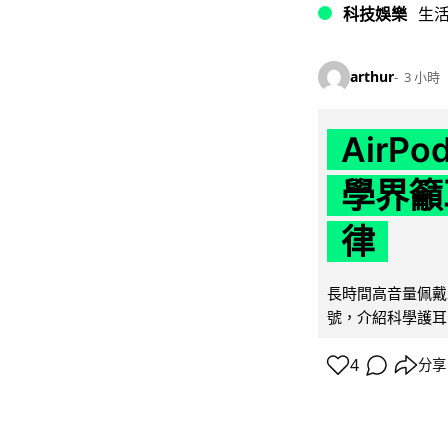
科技娛樂
生
arthur
3 小時
AirP
學界籲
律
長時間高音量佩戴
號，介紹科學護耳的「
4
分享