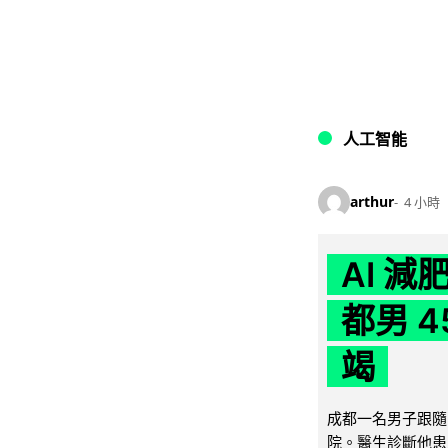
人工智能
arthur
4 小時
AI 
都男 4
竭
成都一名男子跟隨 
院。醫生診斷他患