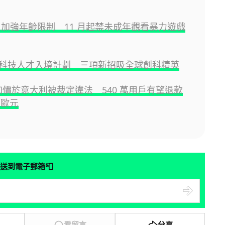
be 加強年齡限制 11 月起禁未成年觀看暴力遊戲
科技人才入境計劃 三項新招吸全球創科精英
ix 加價於意大利被裁定違法 540 萬用戶有望退款
 歐元
📮
送到電子郵箱
看留言
分享