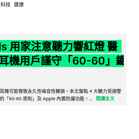
活科技
健康
ods 用家注意聽力響紅燈 醫
耳機用戶謹守「60-60」鐵
耳機可能導致永久性噪音性聽損。本文盤點 4 大聽力受損警
60-60 原則」及 Apple 內置防護功能，...
閱讀全文