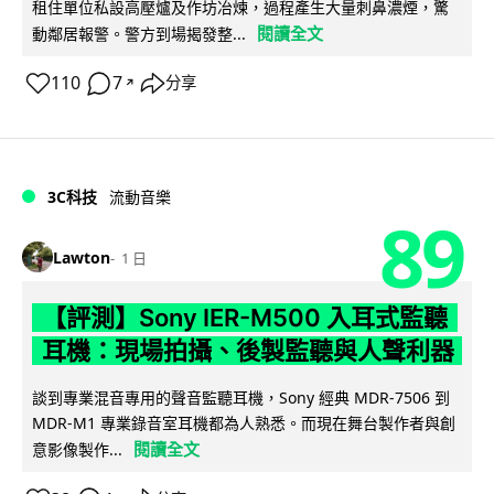
租住單位私設高壓爐及作坊冶煉，過程產生大量刺鼻濃煙，驚
閱讀全文
動鄰居報警。警方到場揭發整...
110
7
分享
↗
3C科技
流動音樂
89
Lawton
1 日
【評測】Sony IER-M500 入耳式監聽
耳機：現場拍攝、後製監聽與人聲利器
談到專業混音專用的聲音監聽耳機，Sony 經典 MDR-7506 到
MDR-M1 專業錄音室耳機都為人熟悉。而現在舞台製作者與創
閱讀全文
意影像製作...