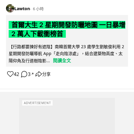
Lawton
6 小時
首爾大生 2 星期開發防曬地圖 一日暴增
2 萬人下載衝榜首
【行路都要揀好有遮陰】南韓首爾大學 23 歲學生劉敏俊利用 2
星期開發防曬導航 App「走向陰涼處」，結合建築物高度、太
閱讀全文
陽仰角及行道樹陰影...
42
3
分享
↗
ADVERTISEMENT