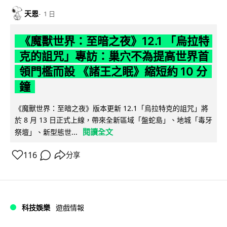
天恩
1 日
《魔獸世界：至暗之夜》12.1 「烏拉特
克的詛咒」專訪：巢穴不為提高世界首
領門檻而設 《諸王之眠》縮短約 10 分
鐘
《魔獸世界：至暗之夜》版本更新 12.1「烏拉特克的詛咒」將
於 8 月 13 日正式上線，帶來全新區域「盤蛇島」、地城「毒牙
閱讀全文
祭壇」、新型態世...
116
分享
科技娛樂
遊戲情報