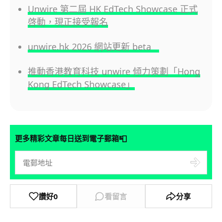
Unwire 第二屆 HK EdTech Showcase 正式
啓動，現正接受報名
unwire.hk 2026 網站更新 beta
推動香港教育科技 unwire 傾力策劃「Hong
Kong EdTech Showcase」
📮
更多精彩文章每日送到電子郵箱
讚好
0
看留言
分享