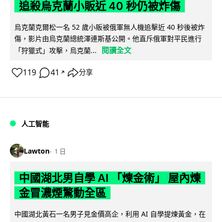
追殺烏克蘭小販近 40 秒仍被炸傷
烏克蘭克爾松一名 52 歲小販被俄軍無人機追擊近 40 秒後被炸
傷，影片由烏克蘭總統澤連斯基公開。他直斥俄軍對平民進行
閱讀全文
「狩獵式」攻擊，烏克蘭...
119
41
分享
↗
人工智能
Lawton
1 日
中國湖北男自學 AI 「煉金術」 屋內煉
金冒濃煙驚動全區
中國湖北黃石一名男子見金價高企，利用 AI 自學提煉黃金，在