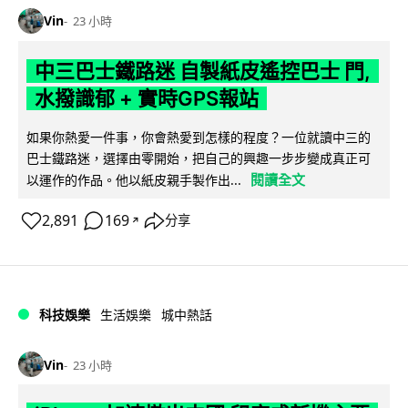
Vin
23 小時
中三巴士鐵路迷 自製紙皮遙控巴士 門,
水撥識郁 + 實時GPS報站
如果你熱愛一件事，你會熱愛到怎樣的程度？一位就讀中三的
巴士鐵路迷，選擇由零開始，把自己的興趣一步步變成真正可
閱讀全文
以運作的作品。他以紙皮親手製作出...
2,891
169
分享
↗
科技娛樂
生活娛樂
城中熱話
Vin
23 小時