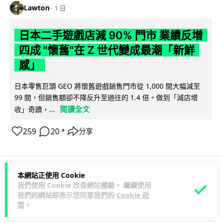
Lawton
1 日
日本二手遊戲店減 90% 門市 業績反增
四成 "懷舊"在 Z 世代變成最潮「新鮮
感」
日本零售巨頭 GEO 將懷舊遊戲銷售門市從 1,000 間大幅減至
99 間，但銷售額卻不降反升至過往的 1.4 倍。做到「減店增
閱讀全文
收」奇蹟，...
259
20
分享
↗
本網站正使用 Cookie
人工智能
我們使用 Cookie 改善網站體驗。 繼續使用
我們的網站即表示您同意我們的
Cookie 政
策
。
Vin
2 日