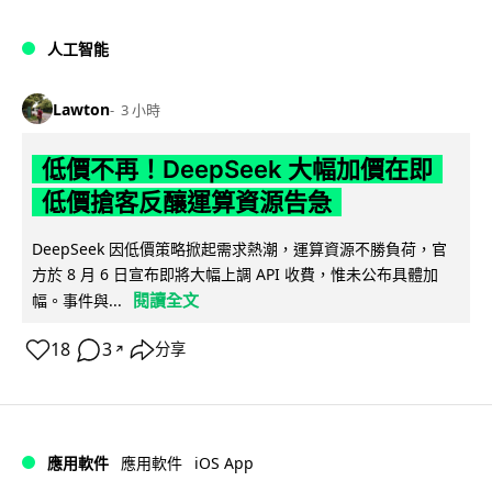
人工智能
Lawton
3 小時
低價不再！DeepSeek 大幅加價在即
低價搶客反釀運算資源告急
DeepSeek 因低價策略掀起需求熱潮，運算資源不勝負荷，官
方於 8 月 6 日宣布即將大幅上調 API 收費，惟未公布具體加
閱讀全文
幅。事件與...
18
3
分享
↗
iOS App
應用軟件
應用軟件