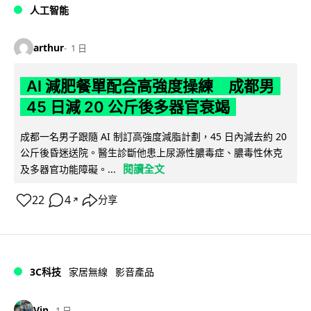
人工智能
arthur
1 日
AI 減肥餐單配合高強度操練 成都男
45 日減 20 公斤後多器官衰竭
成都一名男子跟隨 AI 制訂高強度減脂計劃，45 日內減去約 20
公斤後昏迷送院。醫生診斷他患上尿源性膿毒症、膿毒性休克
閱讀全文
及多器官功能障礙。...
22
4
分享
↗
3C科技
家居無線
影音產品
Vin
1 日