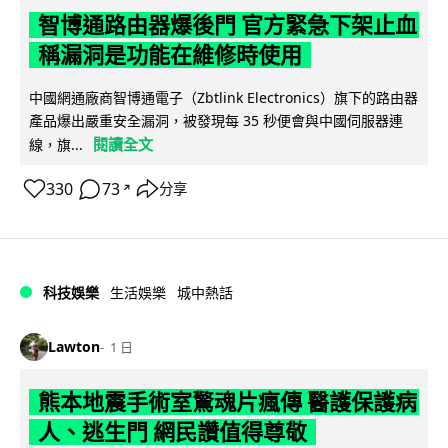
智博通路由器爆後門 官方緊急下架止血
稱漏洞是功能在維修時使用
中國網通廠商智博通電子（Zbtlink Electronics）旗下的路由器
產品爆出嚴重安全漏洞，被發現每 35 秒便會與中國伺服器連
閱讀全文
線，旗...
330
73
分享
↗
科技娛樂
生活娛樂
城中熱話
Lawton
1 日
熊本地震手術室驚魂片瘋傳 醫護保護病
人、逃生門 網民讚值得尊敬