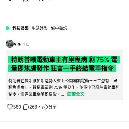
科技娛樂
生活娛樂
城中熱話
Vin
1 日
特朗普嘲電動車主有里程病 剩 75% 電
量即焦慮發作 狂言一手終結電車指令
特朗普在拉斯維加斯造勢大會上公開嘲諷電動車車主患有「里
程焦慮病」，聲稱電量剩 75% 便發作，並重申已廢除電動車強
閱讀全文
制令。惟專業車媒隨即反駁，...
580
263
分享
↗