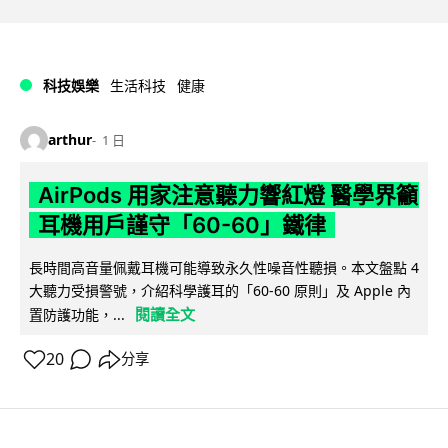
科技娛樂
生活科技
健康
arthur
1 日
AirPods 用家注意聽力響紅燈 醫學界籲
耳機用戶謹守「60-60」鐵律
長時間高音量佩戴耳機可能導致永久性噪音性聽損。本文盤點 4
大聽力受損警號，介紹科學護耳的「60-60 原則」及 Apple 內
閱讀全文
置防護功能，...
20
分享