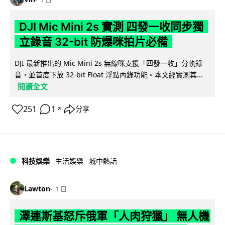
DJI Mic Mini 2s 實測 四發一收同步獨
立錄音 32-bit 防爆咪拍片必備
DJI 最新推出的 Mic Mini 2s 無線咪支援「四發一收」分軌錄
音，並首度下放 32-bit Float 浮點內錄功能。本文經實測其...
閱讀全文
251
1
分享
↗
科技娛樂
生活娛樂
城中熱話
Lawton
1 日
澤連斯基怒斥俄軍「人肉狩獵」 無人機