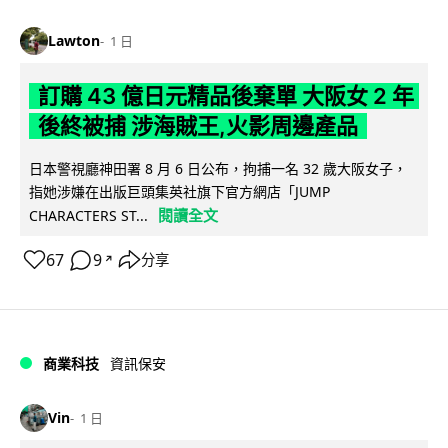
Lawton
1 日
訂購 43 億日元精品後棄單 大阪女 2 年
後終被捕 涉海賊王,火影周邊產品
日本警視廳神田署 8 月 6 日公布，拘捕一名 32 歲大阪女子，
指她涉嫌在出版巨頭集英社旗下官方網店「JUMP
閱讀全文
CHARACTERS ST...
67
9
分享
↗
商業科技
資訊保安
Vin
1 日