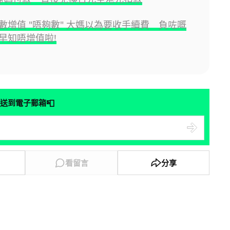
數增值 "唔夠數" 大媽以為要收手續費 負咗嘅
早知唔增值啦!
📮
送到電子郵箱
看留言
分享