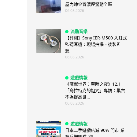
屋內煉金冒濃煙驚動全區
06.08.2026
流動音樂
【評測】Sony IER-M500 入耳式
監聽耳機：現場拍攝、後製監
聽...
06.08.2026
遊戲情報
《魔獸世界：至暗之夜》12.1
「烏拉特克的詛咒」專訪：巢穴
不為提高世...
06.08.2026
遊戲情報
日本二手遊戲店減 90% 門市 業
績反增四成 “懷...