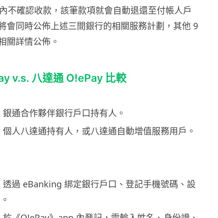
 日內不確認收款，該筆款項就會自動退還至付帳人戶
將會同時公佈上述三間銀行的相關服務計劃，其他 9
相關詳情公佈。
ay v.s. 八達通 O!ePay 比較
Pay：銀通合作夥伴銀行戶口持有人。
ay：個人八達通持有人，或八達通自動增值服務用戶。
Pay：透過 eBanking 綁定銀行戶口、登記手機號碼、設
碼。
y：於《O!ePay》app 內登記，需輸入姓名、身份證、