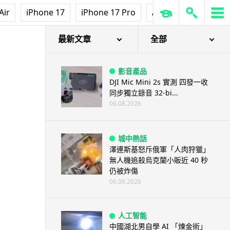
Air
iPhone 17
iPhone 17 Pro
AirPods Pro 3
Ap
最新文章
全部
影音產品
DJI Mic Mini 2s 實測 四發一收
同步獨立錄音 32-bi...
06.08.2026
城中熱話
澤連斯基怒斥俄軍「人肉狩獵」
無人機追殺烏克蘭小販近 40 秒
仍被炸傷
06.08.2026
人工智能
中國湖北男自學 AI 「煉金術」