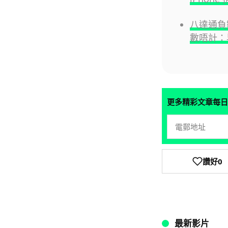
八達通負
數唔計：
更多精彩文章每日
讚好
0
最新影片