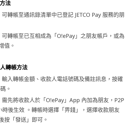
款方法
Pay：可轉帳至通訊錄清單中已登記 JETCO Pay 服務的朋
ay：可轉帳至已互相成為「O!ePay」之朋友帳戶，或為
增值。
對個人轉帳方法
 Pay：輸入轉帳金額、收款人電話號碼及備註訊息，按確
密碼。
y：需先將收款人於「O!ePay」App 內加為朋友，P2P
4 小時後生效 。轉帳時選擇「畀錢」，選擇收款朋友
後按「發送」即可。