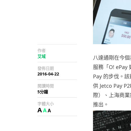
作者
艾域
八達通剛在今個
服務「O! ePa
發佈日期
2016-04-22
Pay 的步伐。
供 Jetco P
閱讀時間
5分鐘
際）、上海商業
字體大小
推出。
A
A
A