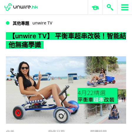
WWDC 2026
GenAI 與雲端科技專區
ERP 與商業 AI
【unwire TV】 平衡車超串改裝！智能結他無痛學識
unwire TV
其他專題
【unwire TV】 平衡車超串改裝！智能結
他無痛學識
作者
發佈日期
閱讀時間