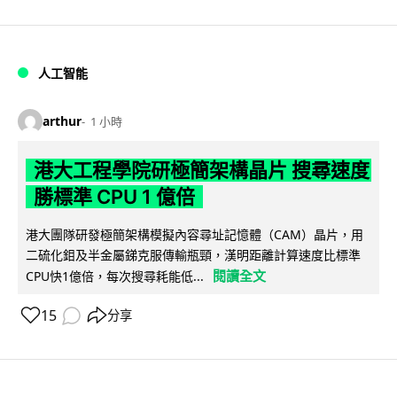
人工智能
arthur
1 小時
港大工程學院研極簡架構晶片 搜尋速度
勝標準 CPU 1 億倍
港大團隊研發極簡架構模擬內容尋址記憶體（CAM）晶片，用
二硫化鉬及半金屬銻克服傳輸瓶頸，漢明距離計算速度比標準
閱讀全文
CPU快1億倍，每次搜尋耗能低...
15
分享