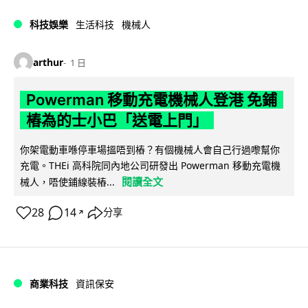
科技娛樂
生活科技
機械人
arthur
1 日
Powerman 移動充電機械人登港 免鋪
樁為的士小巴「送電上門」
你架電動車喺停車場搵唔到樁？有個機械人會自己行過嚟幫你
充電。THEi 高科院同內地公司研發出 Powerman 移動充電機
閱讀全文
械人，唔使鋪線裝樁...
28
14
分享
↗
商業科技
資訊保安