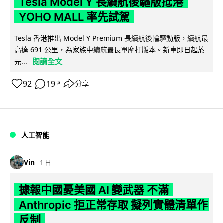
Tesla Model Y 長續航後驅版抵港
YOHO MALL 率先試駕
Tesla 香港推出 Model Y Premium 長續航後輪驅動版，續航最
高達 691 公里，為家族中續航最長單摩打版本。新車即日起於
閱讀全文
元...
92
19
分享
↗
人工智能
Vin
1 日
據報中國憂美國 AI 變武器 不滿
Anthropic 拒正常存取 擬列實體清單作
反制