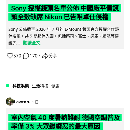
Sony 授權鏡頭名單公佈 中國廠平價鏡
頭全數缺席 Nikon 已告唯卓仕侵權
Sony 公佈截至 2026 年 7 月的 E-Mount 鏡頭官方授權合作夥
伴名單，共 9 間夥伴入圍，包括蔡司、富士、適馬、騰龍等傳
閱讀全文
統光...
570
170
分享
↗
科技娛樂
生活科技
健康
Lawton
1 日
室內空氣 40 度暑熱難耐 德國空調普及
率僅 3% 大眾繼續忍的最大原因