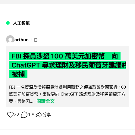
人工智能
arthur
1 日
FBI 探員涉盜 100 萬美元加密幣 向
ChatGPT 尋求理財及移民葡萄牙建議終
被捕
FBI 一名資深反情報探員涉嫌利用職務之便盜取敵對國家近 100
萬美元加密貨幣，事後更向 ChatGPT 諮詢理財及移民葡萄牙方
閱讀全文
案，最終因...
22
1
分享
↗