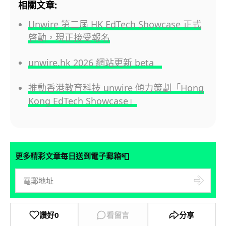
相關文章:
Unwire 第二屆 HK EdTech Showcase 正式
啓動，現正接受報名
unwire.hk 2026 網站更新 beta
推動香港教育科技 unwire 傾力策劃「Hong
Kong EdTech Showcase」
📮
更多精彩文章每日送到電子郵箱
讚好
0
看留言
分享