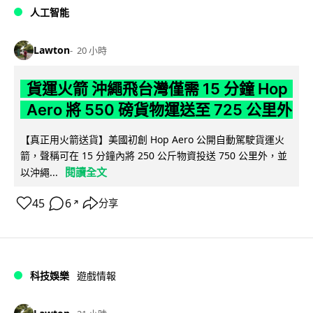
人工智能
Lawton
20 小時
貨運火箭 沖繩飛台灣僅需 15 分鐘 Hop
Aero 將 550 磅貨物運送至 725 公里外
【真正用火箭送貨】美國初創 Hop Aero 公開自動駕駛貨運火
箭，聲稱可在 15 分鐘內將 250 公斤物資投送 750 公里外，並
閱讀全文
以沖繩...
45
6
分享
↗
科技娛樂
遊戲情報