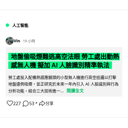
人工智能
Vin
19 小時
地盤偷吸煙難逃高空法眼 勞工處出動熱
感無人機 擬加 AI 人臉識別精準執法
勞工處投入配備熱感應鏡頭的小型無人機進行高空巡邏以打擊
地盤違例吸煙，並正研究於未來一年內引入 AI 人臉識別與行為
閱讀全文
分析功能，結合三大技術進一...
227
53
分享
↗