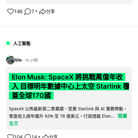
146
7
分享
↗
人工智能
Vin
16 小時
Elon Musk: SpaceX 將挑戰萬億年收
入 目標明年數據中心上太空 Starlink 覆
蓋全球170國
SpaceX 公佈最新第二季業績，受惠 Starlink 與 AI 業務帶動，
閱讀
季度收入按年飆升 92% 至 78 億美元。行政總裁 Elon...
全文
104
14
分享
↗