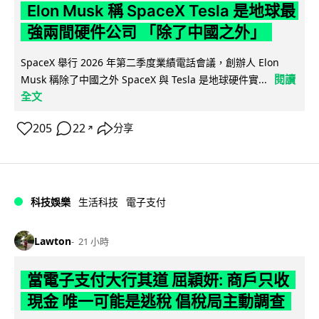
Elon Musk 稱 SpaceX Tesla 是地球最
強兩間硬件公司 「除了中國之外」
SpaceX 舉行 2026 年第二季度業績電話會議，創辦人 Elon
閱讀
Musk 稱除了中國之外 SpaceX 與 Tesla 是地球硬件實...
全文
205
22
分享
↗
科技娛樂
生活科技
電子支付
Lawton
21 小時
當電子支付大行其道 屈穎妍: 商戶只收
現金 唯一可能是逃稅 倡稅局主動調查