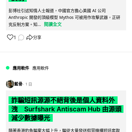
彭博社引述知情人士報道，中國官方擔心美國 AI 公司
Anthropic 開發的頂級模型 Mythos 可被用作攻擊武器，正研
閱讀全文
究反制方案。知...
1
分享
應用軟件
應用軟件
藍骨
1 日
詐騙短訊源源不絕背後是個人資料外
洩 Surfshark Antiscam Hub 由源頭
減少數據曝光
隨著香港釣魚騙案大幅上升，騙徒大量發送假冒機構短訊套取