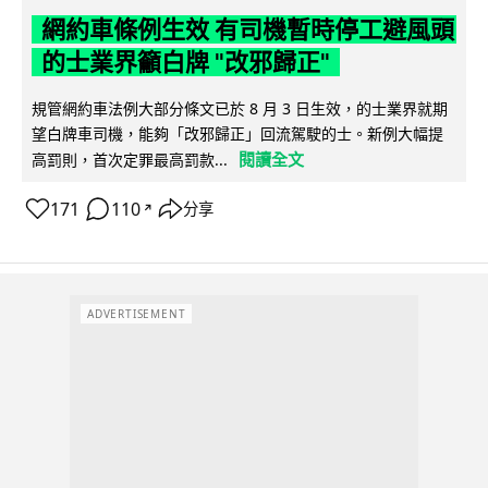
網約車條例生效 有司機暫時停工避風頭
的士業界籲白牌 "改邪歸正"
規管網約車法例大部分條文已於 8 月 3 日生效，的士業界就期
望白牌車司機，能夠「改邪歸正」回流駕駛的士。新例大幅提
閱讀全文
高罰則，首次定罪最高罰款...
171
110
分享
↗
ADVERTISEMENT