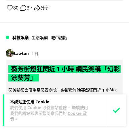
80
3
分享
↗
科技娛樂
生活娛樂
城中熱話
Lawton
1 日
葵芳街燈狂閃近 1 小時 網民笑稱「幻彩
泳葵芳」
葵芳新都會廣場至葵青劇院一帶街燈昨晚突然狂閃近 1 小時，
吸引大批市民拍片上載社交平台，笑稱現場如 Disco 舞廳，更
本網站正使用 Cookie
閱讀全文
有網民戲稱「幻彩耀葵...
我們使用 Cookie 改善網站體驗。 繼續使用
我們的網站即表示您同意我們的
Cookie 政
633
89
分享
↗
策
。