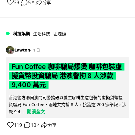
33
5
分享
↗
科技娛樂
生活科技
區塊鏈
Lawton
1 日
Fun Coffee 咖啡騙局爆煲 咖啡包裝虛
擬貨幣投資騙局 港澳警拘 8 人涉款
9,400 萬元
香港警方聯同澳門司警搗破以養生咖啡生意包裝的虛擬貨幣投
資騙局 Fun Coffee，兩地共拘捕 8 人，接獲逾 200 宗舉報，涉
閱讀全文
款 9,4...
119
10
分享
↗