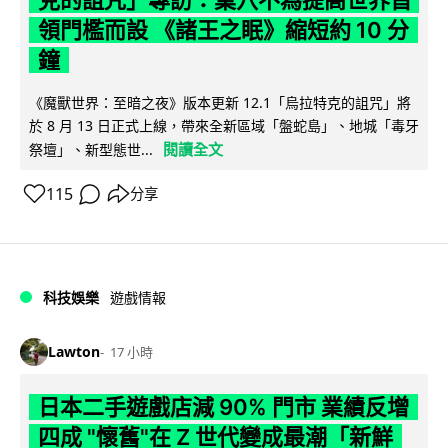
領門檻而設 《諸王之眠》縮短約 10 分
鐘
《魔獸世界：至暗之夜》版本更新 12.1「烏拉特克的詛咒」將
於 8 月 13 日正式上線，帶來全新區域「盤蛇島」、地城「毒牙
閱讀全文
祭壇」、新型態世...
115
分享
科技娛樂
遊戲情報
Lawton
17 小時
日本二手遊戲店減 90% 門市 業績反增
四成 "懷舊"在 Z 世代變成最潮「新鮮