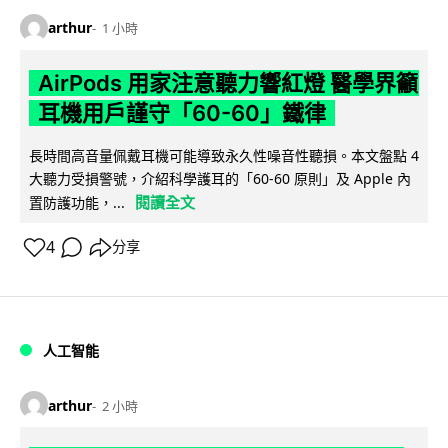
arthur
1 小時
AirPods 用家注意聽力響紅燈 醫學界籲
耳機用戶謹守「60-60」鐵律
長時間高音量佩戴耳機可能導致永久性噪音性聽損。本文盤點 4
大聽力受損警號，介紹科學護耳的「60-60 原則」及 Apple 內
閱讀全文
置防護功能，...
4
分享
人工智能
arthur
2 小時