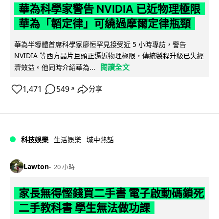
華為科學家警告 NVIDIA 已近物理極限
華為「韜定律」可繞過摩爾定律瓶頸
華為半導體首席科學家廖恒罕見接受近 5 小時專訪，警告
NVIDIA 等西方晶片巨頭正逼近物理極限，傳統製程升級已失經
閱讀全文
濟效益。他同時介紹華為...
1,471
549
分享
↗
科技娛樂
生活娛樂
城中熱話
Lawton
20 小時
家長無得慳錢買二手書 電子啟動碼鎖死
二手教科書 學生無法做功課