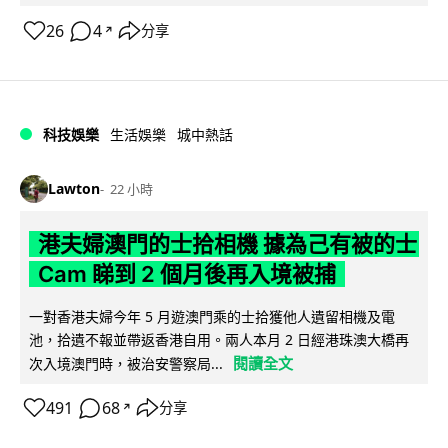
26
4
分享
↗
科技娛樂
生活娛樂
城中熱話
Lawton
22 小時
港夫婦澳門的士拾相機 據為己有被的士
Cam 睇到 2 個月後再入境被捕
一對香港夫婦今年 5 月遊澳門乘的士拾獲他人遺留相機及電
池，拾遺不報並帶返香港自用。兩人本月 2 日經港珠澳大橋再
閱讀全文
次入境澳門時，被治安警察局...
491
68
分享
↗