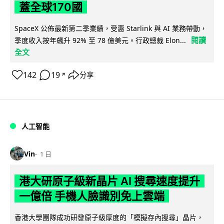
蓋全球170國
SpaceX 公佈最新第二季業績，受惠 Starlink 與 AI 業務帶動，
閱讀
季度收入按年飆升 92% 至 78 億美元。行政總裁 Elon...
全文
142
19
分享
↗
人工智能
Vin
1 日
港大研原子級新晶片 AI 搜尋速度提升
一億倍 手機人臉識別免上雲端
香港大學團隊成功研發原子級厚度的「模擬存內搜尋」晶片，