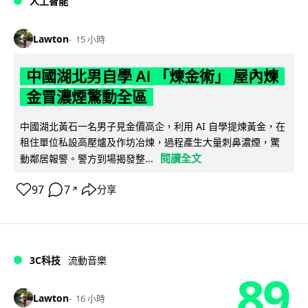
人工智能
Lawton
15 小時
中國湖北男自學 AI 「煉金術」 屋內煉
金冒濃煙驚動全區
中國湖北黃石一名男子見金價高企，利用 AI 自學提煉黃金，在
租住單位私設高壓爐及作坊冶煉，過程產生大量刺鼻濃煙，驚
閱讀全文
動鄰居報警。警方到場揭發整...
97
7
分享
↗
3C科技
流動音樂
89
Lawton
16 小時