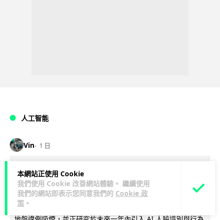
人工智能
Vin
1 日
地盤偷吸煙難逃高空法眼 勞工處出動熱
本網站正使用 Cookie
我們使用 Cookie 改善網站體驗。 繼續使用
感無人機 擬加 AI 人臉識別精準執法
我們的網站即表示您同意我們的
Cookie 政
策
。
勞工處投入配備熱感應鏡頭的小型無人機進行高空巡邏以打擊
地盤違例吸煙，並正研究於未來一年內引入 AI 人臉識別與行為