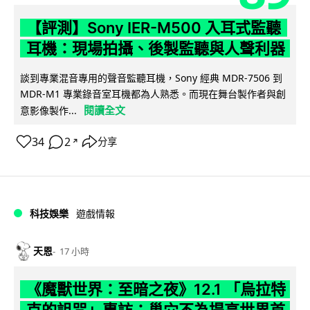
【評測】Sony IER-M500 入耳式監聽
耳機：現場拍攝、後製監聽與人聲利器
談到專業混音專用的聲音監聽耳機，Sony 經典 MDR-7506 到
MDR-M1 專業錄音室耳機都為人熟悉。而現在舞台製作者與創
閱讀全文
意影像製作...
34
2
分享
↗
科技娛樂
遊戲情報
天恩
17 小時
《魔獸世界：至暗之夜》12.1 「烏拉特
克的詛咒」專訪：巢穴不為提高世界首