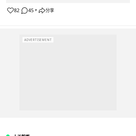
82
45
分享
↗
ADVERTISEMENT