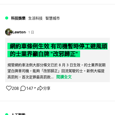
科技娛樂
生活科技
智慧城市
Lawton
1 日
網約車條例生效 有司機暫時停工避風頭
的士業界籲白牌 "改邪歸正"
規管網約車法例大部分條文已於 8 月 3 日生效，的士業界就期
望白牌車司機，能夠「改邪歸正」回流駕駛的士。新例大幅提
閱讀全文
高罰則，首次定罪最高罰款...
208
147
分享
↗
人工智能