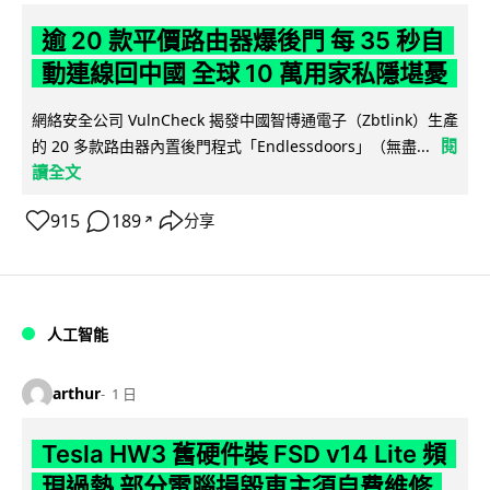
逾 20 款平價路由器爆後門 每 35 秒自
動連線回中國 全球 10 萬用家私隱堪憂
網絡安全公司 VulnCheck 揭發中國智博通電子（Zbtlink）生產
閱
的 20 多款路由器內置後門程式「Endlessdoors」（無盡...
讀全文
915
189
分享
↗
人工智能
arthur
1 日
Tesla HW3 舊硬件裝 FSD v14 Lite 頻
現過熱 部分電腦損毀車主須自費維修