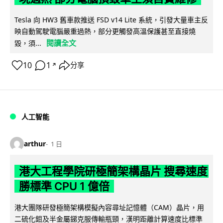
Tesla 向 HW3 舊車款推送 FSD v14 Lite 系統，引發大量車主反
映自動駕駛電腦嚴重過熱，部分更觸發高溫保護甚至直接燒
閱讀全文
毀，須...
10
1
分享
↗
人工智能
arthur
1 日
港大工程學院研極簡架構晶片 搜尋速度
勝標準 CPU 1 億倍
港大團隊研發極簡架構模擬內容尋址記憶體（CAM）晶片，用
二硫化鉬及半金屬銻克服傳輸瓶頸，漢明距離計算速度比標準