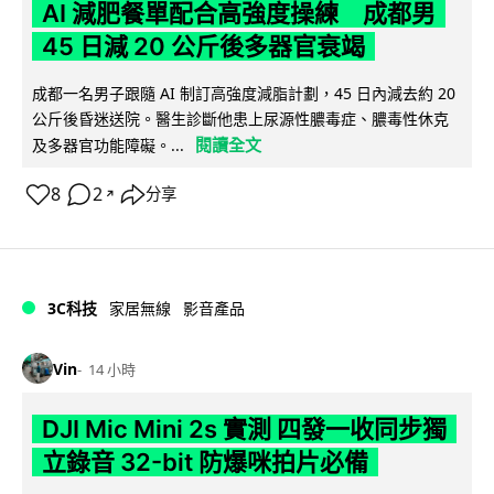
AI 減肥餐單配合高強度操練 成都男
45 日減 20 公斤後多器官衰竭
成都一名男子跟隨 AI 制訂高強度減脂計劃，45 日內減去約 20
公斤後昏迷送院。醫生診斷他患上尿源性膿毒症、膿毒性休克
閱讀全文
及多器官功能障礙。...
8
2
分享
↗
3C科技
家居無線
影音產品
Vin
14 小時
DJI Mic Mini 2s 實測 四發一收同步獨
立錄音 32-bit 防爆咪拍片必備