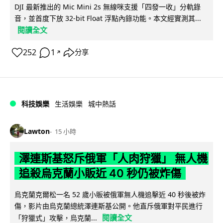
DJI 最新推出的 Mic Mini 2s 無線咪支援「四發一收」分軌錄
音，並首度下放 32-bit Float 浮點內錄功能。本文經實測其...
閱讀全文
252
1
分享
↗
科技娛樂
生活娛樂
城中熱話
Lawton
15 小時
澤連斯基怒斥俄軍「人肉狩獵」 無人機
追殺烏克蘭小販近 40 秒仍被炸傷
烏克蘭克爾松一名 52 歲小販被俄軍無人機追擊近 40 秒後被炸
傷，影片由烏克蘭總統澤連斯基公開。他直斥俄軍對平民進行
閱讀全文
「狩獵式」攻擊，烏克蘭...