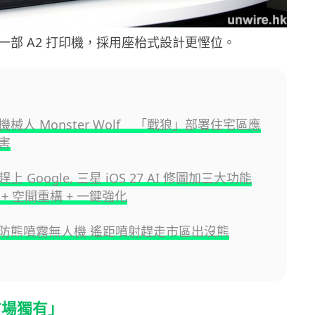
一部 A2 打印機，採用座枱式設計更慳位。
械人 Monster Wolf 「戰狼」部署住宅區應
害
要趕上 Google, 三星 iOS 27 AI 修圖加三大功能
+ 空間重構 + 一鍵強化
防熊噴霧無人機 遙距噴射趕走市區出沒熊
市場獨有」