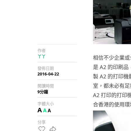
作者
丫丫
相信不少企業或
是 A2 的印
發佈日期
2016-04-22
製 A2 的打
室，都未必有足
閱讀時間
9分鐘
A2 打印的打
字體大小
合香港的使用環
A
A
A
分享