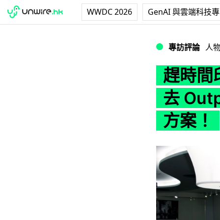
WWDC 2026
GenAI 與雲端科技
趕時間印 A2 Pos
專訪評論
人
趕時間印
去 Out
方案！