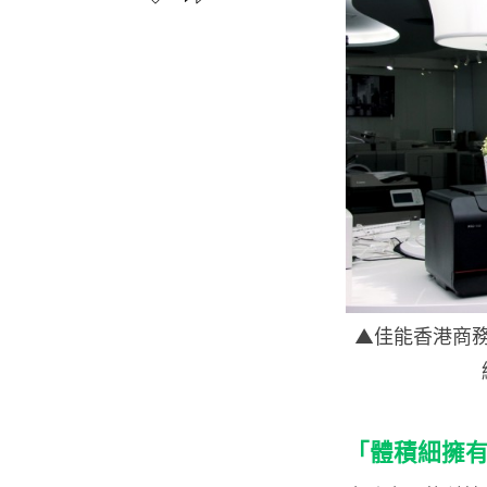
▲佳能香港商
「體積細擁有 P