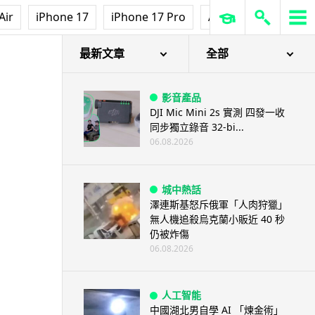
Air
iPhone 17
iPhone 17 Pro
AirPods Pro 3
Ap
最新文章
全部
影音產品
DJI Mic Mini 2s 實測 四發一收
同步獨立錄音 32-bi...
06.08.2026
城中熱話
澤連斯基怒斥俄軍「人肉狩獵」
無人機追殺烏克蘭小販近 40 秒
仍被炸傷
06.08.2026
人工智能
中國湖北男自學 AI 「煉金術」