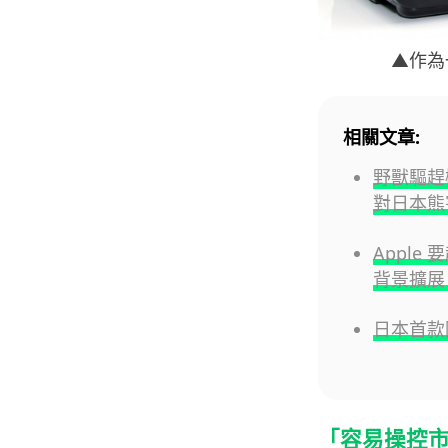
▲作為
相關文章:
野獸驅趕機
對日本熊
Apple 
背景擴展 
日本首款
「容易操控