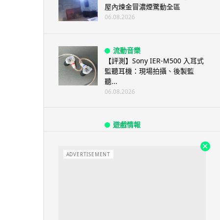
屋內煉金冒濃煙驚動全區
06.08.2026
流動音樂
【評測】Sony IER-M500 入耳式
監聽耳機：現場拍攝、後製監
聽...
06.08.2026
遊戲情報
《魔獸世界：至暗之夜》12.1
「烏拉特克的詛咒」專訪：巢穴
不為提高世...
ADVERTISEMENT
06.08.2026
遊戲情報
日本二手遊戲店減 90% 門市 業
績反增四成 “懷...