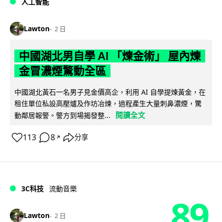
人工智能
Lawton
2 日
中國湖北男自學 AI 「煉金術」 屋內煉
金冒濃煙驚動全區
中國湖北黃石一名男子見金價高企，利用 AI 自學提煉黃金，在
租住單位私設高壓爐及作坊冶煉，過程產生大量刺鼻濃煙，驚
閱讀全文
動鄰居報警。警方到場揭發整...
113
8
分享
↗
3C科技
流動音樂
89
Lawton
2 日