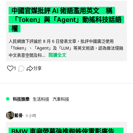
中國官媒批評 AI 術語濫用英文 稱
「Token」與「Agent」動搖科技話語
權
人民網旗下評論於 8 月 6 日發表文章，批評中國廣泛使用
「Token」、「Agent」及「LLM」等英文術語，認為做法侵蝕
閱讀全文
中文表意空間及科...
1
分享
科技娛樂
生活科技
汽車科技
藍骨
3 小時
BMW 車廂熒幕強推蜘蛛俠電影廣告