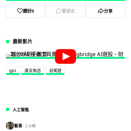
讚好
0
看留言
分享
最新影片
gps
唐言無忌
自駕遊
人工智能
藍骨
2 小時