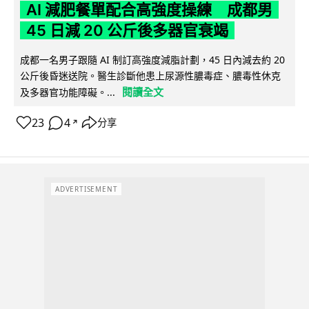
AI 減肥餐單配合高強度操練 成都男
45 日減 20 公斤後多器官衰竭
成都一名男子跟隨 AI 制訂高強度減脂計劃，45 日內減去約 20
公斤後昏迷送院。醫生診斷他患上尿源性膿毒症、膿毒性休克
閱讀全文
及多器官功能障礙。...
23
4
分享
↗
ADVERTISEMENT