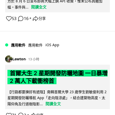
方於 8 月 6 日宣布即將大幅上調 API 收費，惟未公布具體加
閱讀全文
幅。事件與...
53
16
分享
↗
iOS App
應用軟件
應用軟件
Lawton
13 小時
首爾大生 2 星期開發防曬地圖 一日暴增
2 萬人下載衝榜首
【行路都要揀好有遮陰】南韓首爾大學 23 歲學生劉敏俊利用 2
星期開發防曬導航 App「走向陰涼處」，結合建築物高度、太
閱讀全文
陽仰角及行道樹陰影...