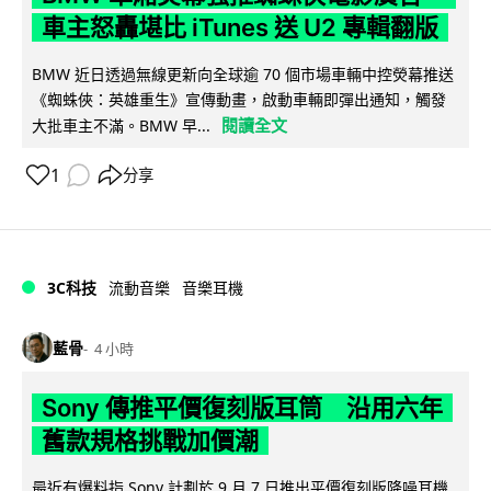
車主怒轟堪比 iTunes 送 U2 專輯翻版
BMW 近日透過無線更新向全球逾 70 個市場車輛中控熒幕推送
《蜘蛛俠：英雄重生》宣傳動畫，啟動車輛即彈出通知，觸發
閱讀全文
大批車主不滿。BMW 早...
1
分享
3C科技
流動音樂
音樂耳機
藍骨
4 小時
Sony 傳推平價復刻版耳筒 沿用六年
舊款規格挑戰加價潮
最近有爆料指 Sony 計劃於 9 月 7 日推出平價復刻版降噪耳機