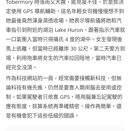
Tobermory 時落雨又大霧，能見度不佳，於是就決
定使用 GPS 導航輔助，這名年輕女司機慢慢想不到
她最後竟然渾身濕透收場。她表示導航儀將她和汽
車指引到附近的湖泊 Lake Huron，跟著指示汽車就
一口氣衝入當時只得攝氏 4 度的湖中。女生發現後
馬上逃離，但當時已經離岸 30 公尺。第二天警方到
場，利用拖車將女生的汽車拉回陸地，當時汽車已
經完全沒頂。
作為科技網站的一員，經常需要接觸新科技，但無
論科技有幾先進，仍然是要靠人類用腦去使用或控
制。如果駕駛者只依靠 GPS，唔用腦兼忘記駕駛的
應有態度，就算系統再準確精密，操作再簡單，還
是有機會犯下這些低級的錯誤。