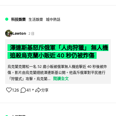
科技娛樂
生活娛樂
城中熱話
Lawton
2 日
澤連斯基怒斥俄軍「人肉狩獵」 無人機
追殺烏克蘭小販近 40 秒仍被炸傷
烏克蘭克爾松一名 52 歲小販被俄軍無人機追擊近 40 秒後被炸
傷，影片由烏克蘭總統澤連斯基公開。他直斥俄軍對平民進行
閱讀全文
「狩獵式」攻擊，烏克蘭...
126
41
分享
↗