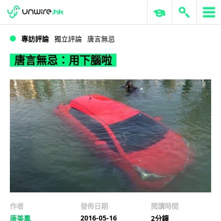
WWDC 2026
GenAI 與雲端科技專區
ERP 與商業 AI
唐言無忌：用下腦啦
專訪評論
獨立評論
唐言無忌
唐言無忌：用下腦啦
作者
發佈日期
閱讀時間
2016-05-16
唐美鳳
2分鐘