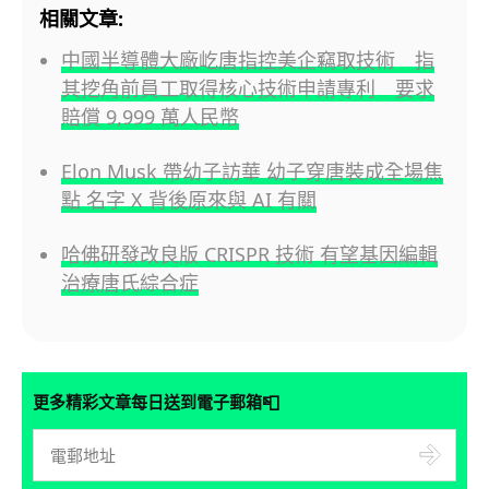
相關文章:
中國半導體大廠屹唐指控美企竊取技術 指
其挖角前員工取得核心技術申請專利 要求
賠償 9,999 萬人民幣
Elon Musk 帶幼子訪華 幼子穿唐裝成全場焦
點 名字 X 背後原來與 AI 有關
哈佛研發改良版 CRISPR 技術 有望基因編輯
治療唐氏綜合症
📮
更多精彩文章每日送到電子郵箱