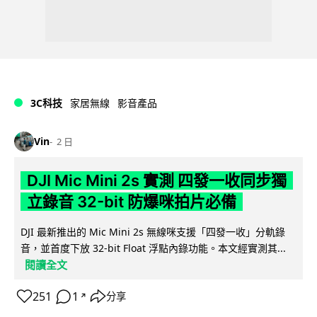
3C科技
家居無線
影音產品
Vin
2 日
DJI Mic Mini 2s 實測 四發一收同步獨
立錄音 32-bit 防爆咪拍片必備
DJI 最新推出的 Mic Mini 2s 無線咪支援「四發一收」分軌錄
音，並首度下放 32-bit Float 浮點內錄功能。本文經實測其...
閱讀全文
251
1
分享
↗