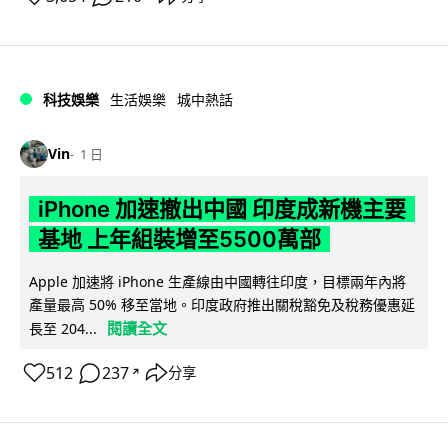
科技娛樂
生活娛樂
城中熱話
Vin
1 日
iPhone 加速撤出中國 印度成新機主要
基地 上年組裝增至5500萬部
Apple 加速將 iPhone 生產線由中國轉往印度，目標兩年內將
產量最高 50% 移至當地。印度政府推出關稅豁免及稅務優惠延
閱讀全文
長至 204...
512
237
分享
↗