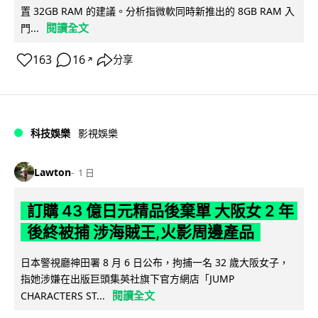
置 32GB RAM 的建議。分析指微軟同時新推出的 8GB RAM 入
閱讀全文
門...
163
16
分享
↗
科技娛樂
影視娛樂
Lawton
1 日
訂購 43 億日元精品後棄單 大阪女 2 年
後終被捕 涉海賊王,火影周邊產品
日本警視廳神田署 8 月 6 日公布，拘捕一名 32 歲大阪女子，
指她涉嫌在出版巨頭集英社旗下官方網店「JUMP
閱讀全文
CHARACTERS ST...