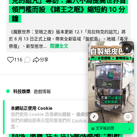
克的詛咒」專訪：巢穴不為提高世界首
領門檻而設 《諸王之眠》縮短約 10 分
鐘
《魔獸世界：至暗之夜》版本更新 12.1「烏拉特克的詛咒」將
於 8 月 13 日正式上線，帶來全新區域「盤蛇島」、地城「毒牙
閱讀全文
祭壇」、新型態世...
×
116
分享
科技娛樂
遊戲情報
Lawton
本網站正使用 Cookie
2 日
我們使用 Cookie 改善網站體驗。 繼續使用
🎵
⛶
我們的網站即表示您同意我們的
Cookie 政
日本二手遊戲店減 90% 門市 業績反增
策
。
📖 文字版訪問
→
四成 "懷舊"在 Z 世代變成最潮「新鮮