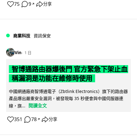
75
9
分享
↗
商業科技
資訊保安
Vin
1 日
智博通路由器爆後門 官方緊急下架止血
稱漏洞是功能在維修時使用
中國網通廠商智博通電子（Zbtlink Electronics）旗下的路由器
產品爆出嚴重安全漏洞，被發現每 35 秒便會與中國伺服器連
閱讀全文
線，旗...
351
78
分享
↗