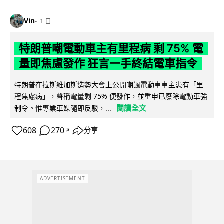
Vin
1 日
特朗普嘲電動車主有里程病 剩 75% 電
量即焦慮發作 狂言一手終結電車指令
特朗普在拉斯維加斯造勢大會上公開嘲諷電動車車主患有「里
程焦慮病」，聲稱電量剩 75% 便發作，並重申已廢除電動車強
閱讀全文
制令。惟專業車媒隨即反駁，...
608
270
分享
↗
ADVERTISEMENT