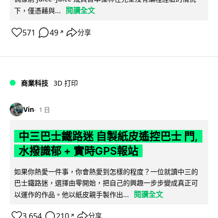
閱讀全文
下，僅憑藉與...
571
49
分享
↗
商業科技
3D 打印
Vin
1 日
中三巴士鐵路迷 自製紙皮遙控巴士 門,
水撥識郁 + 實時GPS報站
如果你熱愛一件事，你會熱愛到怎樣的程度？一位就讀中三的
巴士鐵路迷，選擇由零開始，把自己的興趣一步步變成真正可
閱讀全文
以運作的作品。他以紙皮親手製作出...
3,654
210
分享
↗