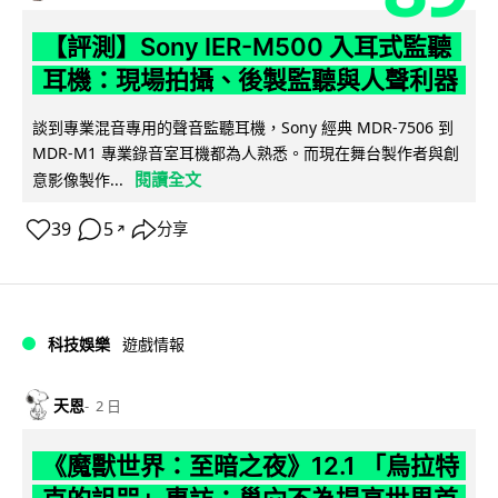
【評測】Sony IER-M500 入耳式監聽
耳機：現場拍攝、後製監聽與人聲利器
談到專業混音專用的聲音監聽耳機，Sony 經典 MDR-7506 到
MDR-M1 專業錄音室耳機都為人熟悉。而現在舞台製作者與創
閱讀全文
意影像製作...
39
5
分享
↗
科技娛樂
遊戲情報
天恩
2 日
《魔獸世界：至暗之夜》12.1 「烏拉特