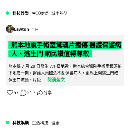
科技娛樂
生活娛樂
城中熱話
Lawton
1 日
熊本地震手術室驚魂片瘋傳 醫護保護病
人、逃生門 網民讚值得尊敬
熊本縣 7 月 28 日發生 7.1 級地震，熊本綜合醫院手術室鏡頭拍
下地震一刻，醫護人員臨危不亂保護病人，更馬上開逃生門確
閱讀全文
保出口流通。片段...
67
21
分享
↗
科技娛樂
生活科技
健康