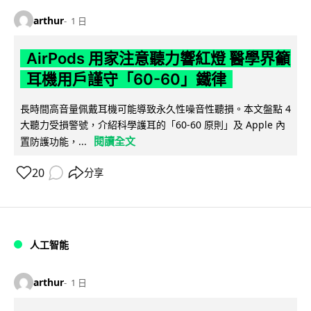
arthur
1 日
AirPods 用家注意聽力響紅燈 醫學界籲
耳機用戶謹守「60-60」鐵律
長時間高音量佩戴耳機可能導致永久性噪音性聽損。本文盤點 4
大聽力受損警號，介紹科學護耳的「60-60 原則」及 Apple 內
閱讀全文
置防護功能，...
20
分享
人工智能
arthur
1 日