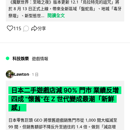
《魔獸世界：至暗之夜》版本更新 12.1「烏拉特克的詛咒」將
於 8 月 13 日正式上線，帶來全新區域「盤蛇島」、地城「毒牙
閱讀全文
祭壇」、新型態世...
115
分享
科技娛樂
遊戲情報
Lawton
1 日
日本二手遊戲店減 90% 門市 業績反增
四成 "懷舊"在 Z 世代變成最潮「新鮮
感」
日本零售巨頭 GEO 將懷舊遊戲銷售門市從 1,000 間大幅減至
99 間，但銷售額卻不降反升至過往的 1.4 倍。做到「減店增