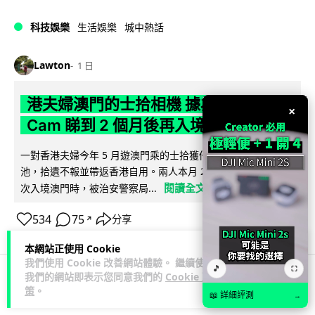
科技娛樂
生活娛樂
城中熱話
Lawton
1 日
港夫婦澳門的士拾相機 據為己有被的士
×
Cam 睇到 2 個月後再入境被捕
一對香港夫婦今年 5 月遊澳門乘的士拾獲他人遺留相機及電
池，拾遺不報並帶返香港自用。兩人本月 2 日經港珠澳大橋再
閱讀全文
次入境澳門時，被治安警察局...
534
75
分享
↗
本網站正使用 Cookie
我們使用 Cookie 改善網站體驗。 繼續使用
🎵
⛶
我們的網站即表示您同意我們的
Cookie 政
策
。
3C科技
家居無線
📖 詳細評測
→