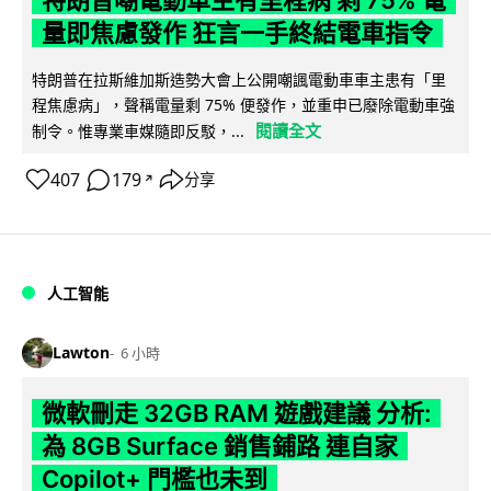
量即焦慮發作 狂言一手終結電車指令
特朗普在拉斯維加斯造勢大會上公開嘲諷電動車車主患有「里
程焦慮病」，聲稱電量剩 75% 便發作，並重申已廢除電動車強
閱讀全文
制令。惟專業車媒隨即反駁，...
407
179
分享
↗
人工智能
Lawton
6 小時
微軟刪走 32GB RAM 遊戲建議 分析:
為 8GB Surface 銷售鋪路 連自家
Copilot+ 門檻也未到