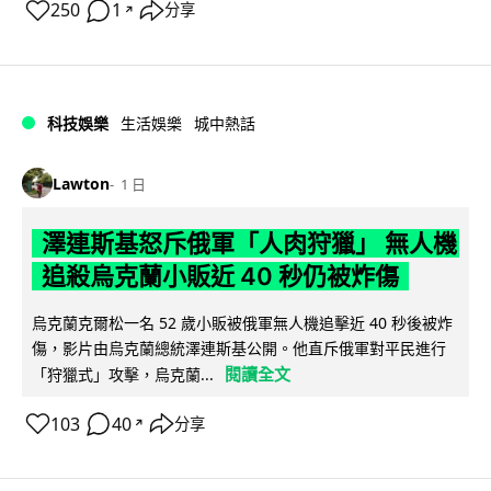
250
1
分享
↗
科技娛樂
生活娛樂
城中熱話
Lawton
1 日
澤連斯基怒斥俄軍「人肉狩獵」 無人機
追殺烏克蘭小販近 40 秒仍被炸傷
烏克蘭克爾松一名 52 歲小販被俄軍無人機追擊近 40 秒後被炸
傷，影片由烏克蘭總統澤連斯基公開。他直斥俄軍對平民進行
閱讀全文
「狩獵式」攻擊，烏克蘭...
103
40
分享
↗