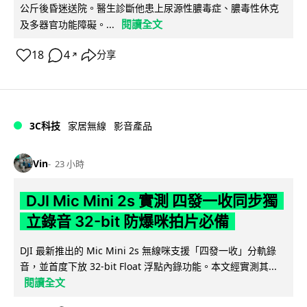
公斤後昏迷送院。醫生診斷他患上尿源性膿毒症、膿毒性休克
閱讀全文
及多器官功能障礙。...
18
4
分享
↗
3C科技
家居無線
影音產品
Vin
23 小時
DJI Mic Mini 2s 實測 四發一收同步獨
立錄音 32-bit 防爆咪拍片必備
DJI 最新推出的 Mic Mini 2s 無線咪支援「四發一收」分軌錄
音，並首度下放 32-bit Float 浮點內錄功能。本文經實測其...
閱讀全文