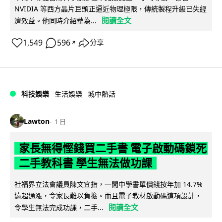
NVIDIA 等西方晶片巨頭正逼近物理極限，傳統製程升級已失經
閱讀全文
濟效益。他同時介紹華為...
1,549
596
分享
↗
科技娛樂
生活娛樂
城中熱話
Lawton
1 日
家長無得慳錢買二手書 電子啟動碼鎖死
二手教科書 學生無法做功課
社福界立法會議員陳文宜指，一間中學書單價錢按年加 14.7%
遠超通漲，令家長難以負擔。而且電子教材啟動碼這項設計，
閱讀全文
令學生無法完成功課，二手...