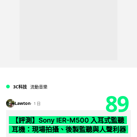
3C科技
流動音樂
89
Lawton
1 日
【評測】Sony IER-M500 入耳式監聽
耳機：現場拍攝、後製監聽與人聲利器