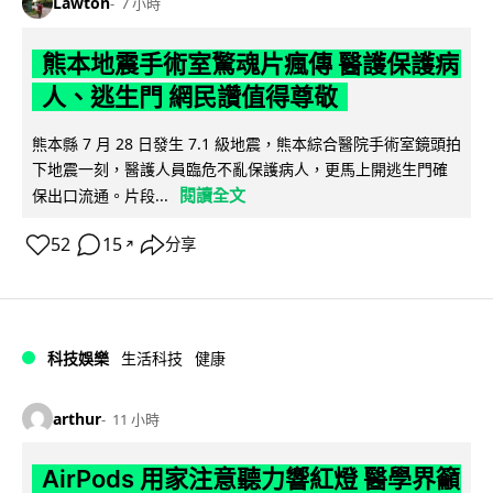
Lawton
7 小時
熊本地震手術室驚魂片瘋傳 醫護保護病
人、逃生門 網民讚值得尊敬
熊本縣 7 月 28 日發生 7.1 級地震，熊本綜合醫院手術室鏡頭拍
下地震一刻，醫護人員臨危不亂保護病人，更馬上開逃生門確
閱讀全文
保出口流通。片段...
52
15
分享
↗
科技娛樂
生活科技
健康
arthur
11 小時
AirPods 用家注意聽力響紅燈 醫學界籲