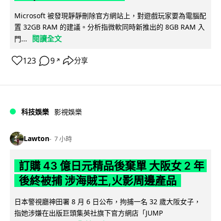
Microsoft 被發現靜靜刪除官方網站上，對遊戲玩家要為電腦配
置 32GB RAM 的建議。分析指微軟同時新推出的 8GB RAM 入
閱讀全文
門...
123
9
分享
↗
科技娛樂
影視娛樂
Lawton
7 小時
訂購 43 億日元精品後棄單 大阪女 2 年
後終被捕 涉海賊王,火影周邊產品
日本警視廳神田署 8 月 6 日公布，拘捕一名 32 歲大阪女子，
指她涉嫌在出版巨頭集英社旗下官方網店「JUMP