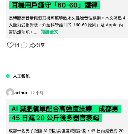
耳機用戶謹守「60-60」鐵律
長時間高音量佩戴耳機可能導致永久性噪音性聽損。本文盤點 4
大聽力受損警號，介紹科學護耳的「60-60 原則」及 Apple 內
閱讀全文
置防護功能，...
14
分享
人工智能
arthur
12 小時
AI 減肥餐單配合高強度操練 成都男
45 日減 20 公斤後多器官衰竭
成都一名男子跟隨 AI 制訂高強度減脂計劃，45 日內減去約 20