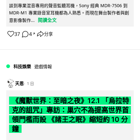
談到專業混音專用的聲音監聽耳機，Sony 經典 MDR-7506 到
MDR-M1 專業錄音室耳機都為人熟悉。而現在舞台製作者與創
閱讀全文
意影像製作...
37
4
分享
↗
科技娛樂
遊戲情報
天恩
1 日
《魔獸世界：至暗之夜》12.1 「烏拉特
克的詛咒」專訪：巢穴不為提高世界首
領門檻而設 《諸王之眠》縮短約 10 分
鐘