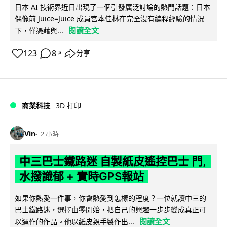
日本 AI 技術界近日出現了一個引發廣泛討論的熱門話題：日本
偶像前 Juice=Juice 成員宮本佳林在完全沒有編程經驗的情況
閱讀全文
下，僅憑藉與...
123
8
分享
↗
商業科技
3D 打印
Vin
2 小時
中三巴士鐵路迷 自製紙皮遙控巴士 門,
水撥識郁 + 實時GPS報站
如果你熱愛一件事，你會熱愛到怎樣的程度？一位就讀中三的
巴士鐵路迷，選擇由零開始，把自己的興趣一步步變成真正可
閱讀全文
以運作的作品。他以紙皮親手製作出...