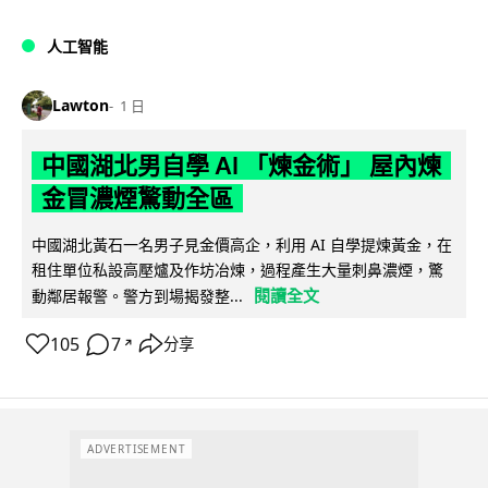
人工智能
Lawton
1 日
中國湖北男自學 AI 「煉金術」 屋內煉
金冒濃煙驚動全區
中國湖北黃石一名男子見金價高企，利用 AI 自學提煉黃金，在
租住單位私設高壓爐及作坊冶煉，過程產生大量刺鼻濃煙，驚
閱讀全文
動鄰居報警。警方到場揭發整...
105
7
分享
↗
ADVERTISEMENT