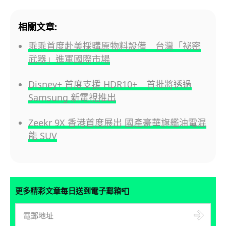
相關文章:
乖乖首度赴美採購原物料設備 台灣「祕密
武器」進軍國際市場
Disney+ 首度支援 HDR10+ 首批將透過
Samsung 新電視推出
Zeekr 9X 香港首度展出 國產豪華旗艦油電混
能 SUV
📮
更多精彩文章每日送到電子郵箱