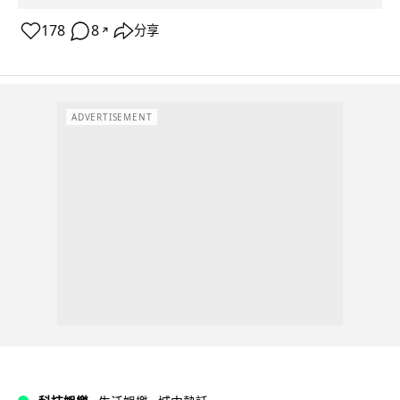
178
8
分享
↗
ADVERTISEMENT