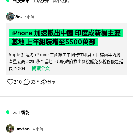
科技娛樂
生活娛樂
城中熱話
Vin
2 小時
iPhone 加速撤出中國 印度成新機主要
基地 上年組裝增至5500萬部
Apple 加速將 iPhone 生產線由中國轉往印度，目標兩年內將
產量最高 50% 移至當地。印度政府推出關稅豁免及稅務優惠延
閱讀全文
長至 204...
210
83
分享
↗
人工智能
Lawton
4 小時