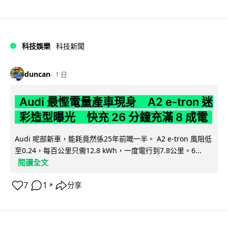
科技娛樂
科技新聞
duncan
1 日
Audi 最慳電量產車現身 A2 e-tron 迷
彩造型曝光 快充 26 分鐘充滿 8 成電
Audi 呢部新車，能耗竟然係25年前嘅一半。 A2 e-tron 風阻低
至0.24，每百公里只需12.8 kWh，一度電行到7.8公里。6...
閱讀全文
7
1
分享
↗