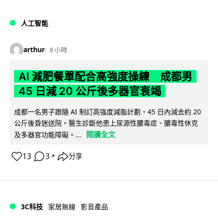
人工智能
arthur
8 小時
AI 減肥餐單配合高強度操練 成都男
45 日減 20 公斤後多器官衰竭
成都一名男子跟隨 AI 制訂高強度減脂計劃，45 日內減去約 20
公斤後昏迷送院。醫生診斷他患上尿源性膿毒症、膿毒性休克
閱讀全文
及多器官功能障礙。...
13
3
分享
↗
3C科技
家居無線
影音產品