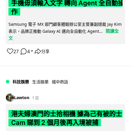
手機毋須輸入文字 轉向 Agent 全自動操
作
Samsung 電子 MX 部門顧客體驗辦公室主管兼副總裁 Jay Kim
閱讀全
表示，品牌正推動 Galaxy AI 邁向全自動化 Agent...
文
27
4
分享
↗
科技娛樂
生活娛樂
城中熱話
Lawton
1 日
港夫婦澳門的士拾相機 據為己有被的士
Cam 睇到 2 個月後再入境被捕