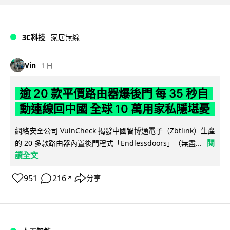
3C科技
家居無線
Vin
1 日
逾 20 款平價路由器爆後門 每 35 秒自
動連線回中國 全球 10 萬用家私隱堪憂
網絡安全公司 VulnCheck 揭發中國智博通電子（Zbtlink）生產
閱
的 20 多款路由器內置後門程式「Endlessdoors」（無盡...
讀全文
951
216
分享
↗