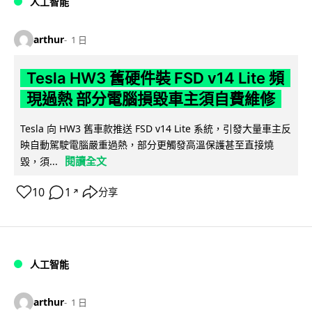
人工智能
arthur
1 日
Tesla HW3 舊硬件裝 FSD v14 Lite 頻
現過熱 部分電腦損毀車主須自費維修
Tesla 向 HW3 舊車款推送 FSD v14 Lite 系統，引發大量車主反
映自動駕駛電腦嚴重過熱，部分更觸發高溫保護甚至直接燒
閱讀全文
毀，須...
10
1
分享
↗
人工智能
arthur
1 日