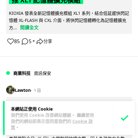
KIOXIA 發表全新記憶體擴充模組 XL1 系列，結合低延遲快閃記
憶體 XL-FLASH 與 CXL 介面，將快閃記憶體轉化為記憶體擴充
閱讀全文
方...
85
5
分享
↗
商業科技
資訊保安
Lawton
1 日
東華學院誤發取錄電郵 全數 11,139 名
本網站正使用 Cookie
我們使用 Cookie 改善網站體驗。 繼續使用
申請人一度空歡喜 專家:人為疏忽+系統
我們的網站即表示您同意我們的
Cookie 政
防護缺失
策
。