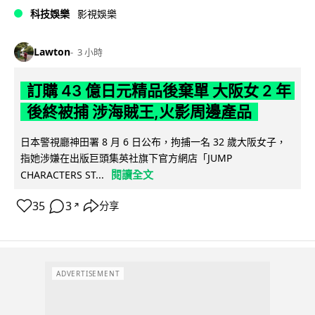
科技娛樂
影視娛樂
Lawton
3 小時
訂購 43 億日元精品後棄單 大阪女 2 年
後終被捕 涉海賊王,火影周邊產品
日本警視廳神田署 8 月 6 日公布，拘捕一名 32 歲大阪女子，
指她涉嫌在出版巨頭集英社旗下官方網店「JUMP
閱讀全文
CHARACTERS ST...
35
3
分享
↗
ADVERTISEMENT