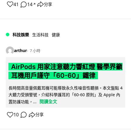
41
14
分享
↗
科技娛樂
生活科技
健康
arthur
7 小時
AirPods 用家注意聽力響紅燈 醫學界籲
耳機用戶謹守「60-60」鐵律
長時間高音量佩戴耳機可能導致永久性噪音性聽損。本文盤點 4
大聽力受損警號，介紹科學護耳的「60-60 原則」及 Apple 內
閱讀全文
置防護功能，...
10
分享