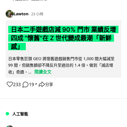
Lawton
23 小時
日本二手遊戲店減 90% 門市 業績反增
四成 "懷舊"在 Z 世代變成最潮「新鮮
感」
日本零售巨頭 GEO 將懷舊遊戲銷售門市從 1,000 間大幅減至
99 間，但銷售額卻不降反升至過往的 1.4 倍。做到「減店增
閱讀全文
收」奇蹟，...
233
19
分享
↗
人工智能