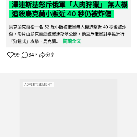
澤連斯基怒斥俄軍「人肉狩獵」 無人機
追殺烏克蘭小販近 40 秒仍被炸傷
烏克蘭克爾松一名 52 歲小販被俄軍無人機追擊近 40 秒後被炸
傷，影片由烏克蘭總統澤連斯基公開。他直斥俄軍對平民進行
閱讀全文
「狩獵式」攻擊，烏克蘭...
99
34
分享
↗
ADVERTISEMENT