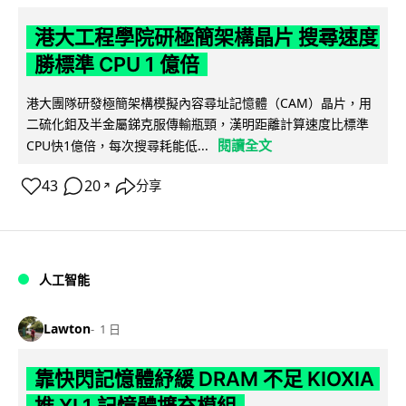
港大工程學院研極簡架構晶片 搜尋速度
勝標準 CPU 1 億倍
港大團隊研發極簡架構模擬內容尋址記憶體（CAM）晶片，用
二硫化鉬及半金屬銻克服傳輸瓶頸，漢明距離計算速度比標準
閱讀全文
CPU快1億倍，每次搜尋耗能低...
43
20
分享
↗
人工智能
Lawton
1 日
靠快閃記憶體紓緩 DRAM 不足 KIOXIA
推 XL1 記憶體擴充模組