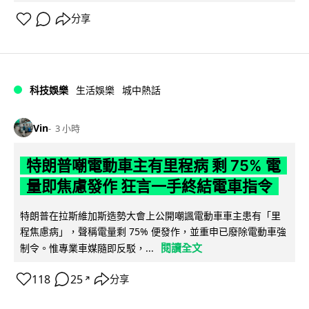
分享
科技娛樂
生活娛樂
城中熱話
Vin
3 小時
特朗普嘲電動車主有里程病 剩 75% 電
量即焦慮發作 狂言一手終結電車指令
特朗普在拉斯維加斯造勢大會上公開嘲諷電動車車主患有「里
程焦慮病」，聲稱電量剩 75% 便發作，並重申已廢除電動車強
閱讀全文
制令。惟專業車媒隨即反駁，...
118
25
分享
↗