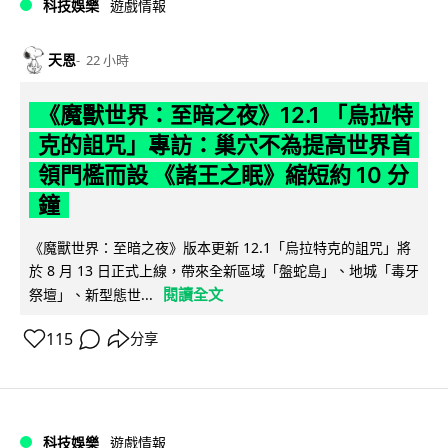
科技娛樂
遊戲情報
天恩
22 小時
《魔獸世界：至暗之夜》12.1 「烏拉特
克的詛咒」專訪：巢穴不為提高世界首
領門檻而設 《諸王之眠》縮短約 10 分
鐘
《魔獸世界：至暗之夜》版本更新 12.1「烏拉特克的詛咒」將
於 8 月 13 日正式上線，帶來全新區域「盤蛇島」、地城「毒牙
閱讀全文
祭壇」、新型態世...
115
分享
科技娛樂
遊戲情報