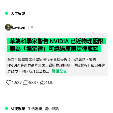
人工智能
Lawton
1 日
華為科學家警告 NVIDIA 已近物理極限
華為「韜定律」可繞過摩爾定律瓶頸
華為半導體首席科學家廖恒罕見接受近 5 小時專訪，警告
NVIDIA 等西方晶片巨頭正逼近物理極限，傳統製程升級已失經
閱讀全文
濟效益。他同時介紹華為...
1,527
583
分享
↗
科技娛樂
生活娛樂
城中熱話