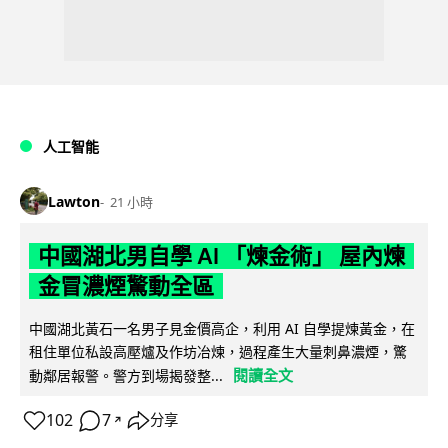
人工智能
Lawton
21 小時
中國湖北男自學 AI 「煉金術」 屋內煉
金冒濃煙驚動全區
中國湖北黃石一名男子見金價高企，利用 AI 自學提煉黃金，在
租住單位私設高壓爐及作坊冶煉，過程產生大量刺鼻濃煙，驚
閱讀全文
動鄰居報警。警方到場揭發整...
102
7
分享
↗