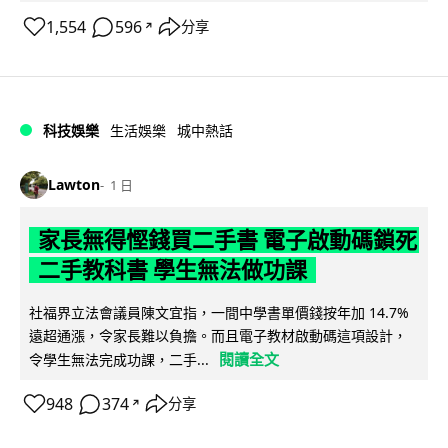
1,554
596
分享
↗
科技娛樂
生活娛樂
城中熱話
Lawton
1 日
家長無得慳錢買二手書 電子啟動碼鎖死
二手教科書 學生無法做功課
社福界立法會議員陳文宜指，一間中學書單價錢按年加 14.7%
遠超通漲，令家長難以負擔。而且電子教材啟動碼這項設計，
閱讀全文
令學生無法完成功課，二手...
948
374
分享
↗