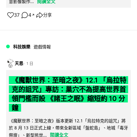
閱讀全文
意影像製作...
37
4
分享
↗
科技娛樂
遊戲情報
天恩
1 日
《魔獸世界：至暗之夜》12.1 「烏拉特
克的詛咒」專訪：巢穴不為提高世界首
領門檻而設 《諸王之眠》縮短約 10 分
鐘
《魔獸世界：至暗之夜》版本更新 12.1「烏拉特克的詛咒」將
於 8 月 13 日正式上線，帶來全新區域「盤蛇島」、地城「毒牙
閱讀全文
祭壇」、新型態世...