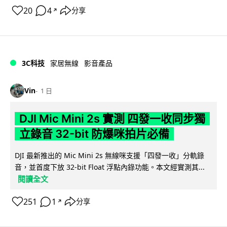
20
4
分享
↗
3C科技
家居無線
影音產品
Vin
1 日
DJI Mic Mini 2s 實測 四發一收同步獨
立錄音 32-bit 防爆咪拍片必備
DJI 最新推出的 Mic Mini 2s 無線咪支援「四發一收」分軌錄
音，並首度下放 32-bit Float 浮點內錄功能。本文經實測其...
閱讀全文
251
1
分享
↗