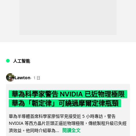
人工智能
Lawton
1 日
華為科學家警告 NVIDIA 已近物理極限
華為「韜定律」可繞過摩爾定律瓶頸
華為半導體首席科學家廖恒罕見接受近 5 小時專訪，警告
NVIDIA 等西方晶片巨頭正逼近物理極限，傳統製程升級已失經
閱讀全文
濟效益。他同時介紹華為...