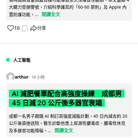
大聽力受損警號，介紹科學護耳的「60-60 原則」及 Apple 內
閱讀全文
置防護功能，...
16
分享
人工智能
arthur
18 小時
AI 減肥餐單配合高強度操練 成都男
45 日減 20 公斤後多器官衰竭
成都一名男子跟隨 AI 制訂高強度減脂計劃，45 日內減去約 20
公斤後昏迷送院。醫生診斷他患上尿源性膿毒症、膿毒性休克
閱讀全文
及多器官功能障礙。...