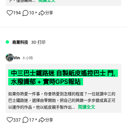
閱讀全文
下，僅憑藉與...
194
10
分享
↗
商業科技
3D 打印
Vin
8 小時
中三巴士鐵路迷 自製紙皮遙控巴士 門,
水撥識郁 + 實時GPS報站
如果你熱愛一件事，你會熱愛到怎樣的程度？一位就讀中三的
巴士鐵路迷，選擇由零開始，把自己的興趣一步步變成真正可
閱讀全文
以運作的作品。他以紙皮親手製作出...
337
17
分享
↗