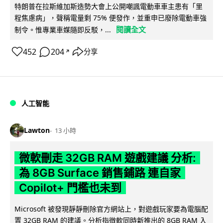
特朗普在拉斯維加斯造勢大會上公開嘲諷電動車車主患有「里
程焦慮病」，聲稱電量剩 75% 便發作，並重申已廢除電動車強
閱讀全文
制令。惟專業車媒隨即反駁，...
452
204
分享
↗
人工智能
Lawton
13 小時
微軟刪走 32GB RAM 遊戲建議 分析:
為 8GB Surface 銷售鋪路 連自家
Copilot+ 門檻也未到
Microsoft 被發現靜靜刪除官方網站上，對遊戲玩家要為電腦配
置 32GB RAM 的建議。分析指微軟同時新推出的 8GB RAM 入