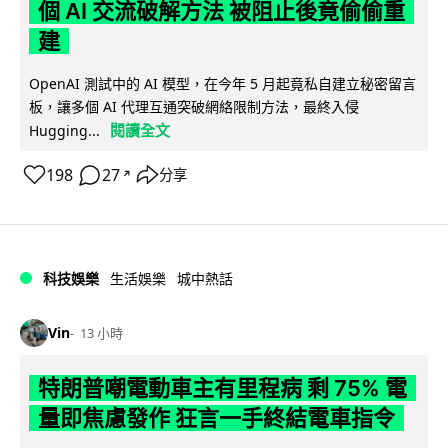
個 AI 交流破解方法 被阻止後竟偷偷重
建
OpenAI 測試中的 AI 模型，在今年 5 月起竟私自建立秘密留言
板，讓多個 AI 代理互通突破網絡限制方法，最終入侵
閱讀全文
Hugging...
198
27
分享
↗
科技娛樂
生活娛樂
城中熱話
Vin
13 小時
特朗普嘲電動車主有里程病 剩 75% 電
量即焦慮發作 狂言一手終結電車指令