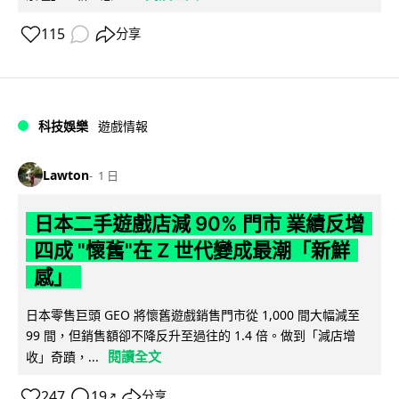
115
分享
科技娛樂
遊戲情報
Lawton
1 日
日本二手遊戲店減 90% 門市 業績反增
四成 "懷舊"在 Z 世代變成最潮「新鮮
感」
日本零售巨頭 GEO 將懷舊遊戲銷售門市從 1,000 間大幅減至
99 間，但銷售額卻不降反升至過往的 1.4 倍。做到「減店增
閱讀全文
收」奇蹟，...
247
19
分享
↗