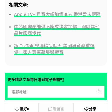
相關文章:
Apple TV+ 月費大幅加價30% 香港暫未跟隨
中芯國際產能供不應求決定加價 跟隨其他
晶片廠商步伐
跟 TikTok 學酒精瓶點火 美國男童嚴重燒
傷 家人眾籌募集醫療費
📮
更多精彩文章每日送到電子郵箱
讚好
0
看留言
分享