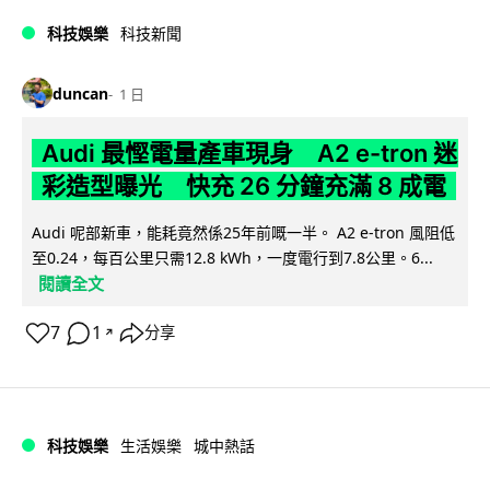
科技娛樂
科技新聞
duncan
1 日
Audi 最慳電量產車現身 A2 e-tron 迷
彩造型曝光 快充 26 分鐘充滿 8 成電
Audi 呢部新車，能耗竟然係25年前嘅一半。 A2 e-tron 風阻低
至0.24，每百公里只需12.8 kWh，一度電行到7.8公里。6...
閱讀全文
7
1
分享
↗
科技娛樂
生活娛樂
城中熱話