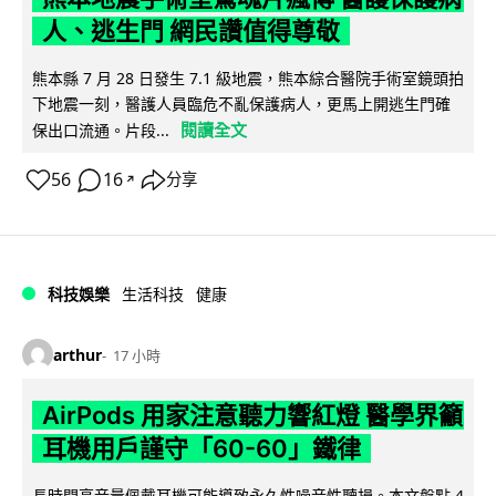
人、逃生門 網民讚值得尊敬
熊本縣 7 月 28 日發生 7.1 級地震，熊本綜合醫院手術室鏡頭拍
下地震一刻，醫護人員臨危不亂保護病人，更馬上開逃生門確
閱讀全文
保出口流通。片段...
56
16
分享
↗
科技娛樂
生活科技
健康
arthur
17 小時
AirPods 用家注意聽力響紅燈 醫學界籲
耳機用戶謹守「60-60」鐵律
長時間高音量佩戴耳機可能導致永久性噪音性聽損。本文盤點 4