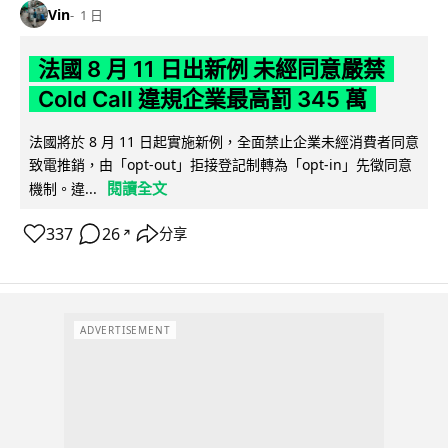
Vin
1 日
法國 8 月 11 日出新例 未經同意嚴禁
Cold Call 違規企業最高罰 345 萬
法國將於 8 月 11 日起實施新例，全面禁止企業未經消費者同意
致電推銷，由「opt-out」拒接登記制轉為「opt-in」先徵同意
閱讀全文
機制。違...
337
26
分享
↗
ADVERTISEMENT