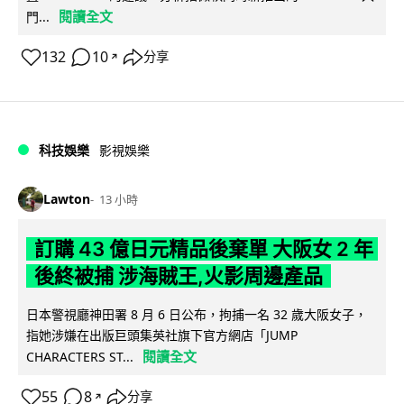
閱讀全文
門...
132
10
分享
↗
科技娛樂
影視娛樂
Lawton
13 小時
訂購 43 億日元精品後棄單 大阪女 2 年
後終被捕 涉海賊王,火影周邊產品
日本警視廳神田署 8 月 6 日公布，拘捕一名 32 歲大阪女子，
指她涉嫌在出版巨頭集英社旗下官方網店「JUMP
閱讀全文
CHARACTERS ST...
55
8
分享
↗