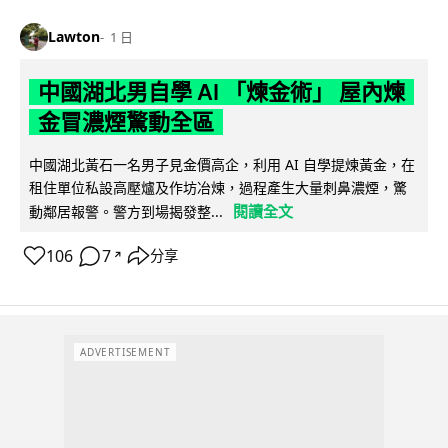
Lawton
1 日
中國湖北男自學 AI 「煉金術」 屋內煉
金冒濃煙驚動全區
中國湖北黃石一名男子見金價高企，利用 AI 自學提煉黃金，在
租住單位私設高壓爐及作坊冶煉，過程產生大量刺鼻濃煙，驚
閱讀全文
動鄰居報警。警方到場揭發整...
106
7
分享
↗
ADVERTISEMENT