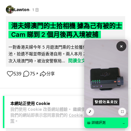
Lawton
1 日
港夫婦澳門的士拾相機 據為己有被的士
Cam 睇到 2 個月後再入境被捕
×
一對香港夫婦今年 5 月遊澳門乘的士拾獲他人遺留相機及電
池，拾遺不報並帶返香港自用。兩人本月 2 日經港珠澳大橋再
閱讀全文
次入境澳門時，被治安警察局...
539
75
分享
↗
本網站正使用 Cookie
3C科技
家居無線
我們使用 Cookie 改善網站體驗。 繼續使用
🎵
⛶
我們的網站即表示您同意我們的
Cookie 政
Vin
1 日
策
。
📖 詳細評測
→