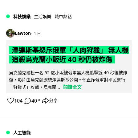
科技娛樂
生活娛樂
城中熱話
Lawton
1 日
澤連斯基怒斥俄軍「人肉狩獵」 無人機
追殺烏克蘭小販近 40 秒仍被炸傷
烏克蘭克爾松一名 52 歲小販被俄軍無人機追擊近 40 秒後被炸
傷，影片由烏克蘭總統澤連斯基公開。他直斥俄軍對平民進行
閱讀全文
「狩獵式」攻擊，烏克蘭...
104
40
分享
↗
人工智能