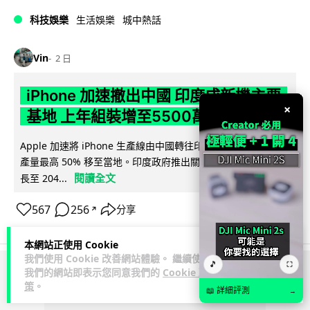
科技娛樂
生活娛樂
城中熱話
Vin
2 日
iPhone 加速撤出中國 印度成新機主要
×
基地 上年組裝增至5500萬部
Apple 加速將 iPhone 生產線由中國轉往印度，目標兩年內將
產量最高 50% 移至當地。印度政府推出關稅豁免及稅務優惠延
閱讀全文
長至 204...
567
256
分享
↗
本網站正使用 Cookie
我們使用 Cookie 改善網站體驗。 繼續使用
🎵
⛶
我們的網站即表示您同意我們的
Cookie 政
ADVERTISEMENT
策
。
📖 詳細評測
→