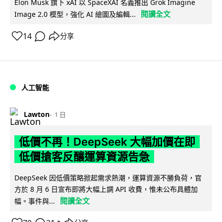
Elon Musk 旗下 xAI 以 SpaceXAI 名義推出 Grok Imagine
閱讀全文
Image 2.0 模型，強化 AI 繪圖及編輯...
14
分享
人工智能
Lawton
1 日
低價不再！DeepSeek 大幅加價在即
低價搶客反釀運算資源告急
DeepSeek 因低價策略掀起需求熱潮，運算資源不勝負荷，官
方於 8 月 6 日宣布即將大幅上調 API 收費，惟未公布具體加
閱讀全文
幅。事件與...