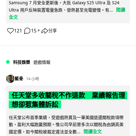
Samsung 7 月安全更新後，大批 Galaxy S25 Ultra 及 S24
閱讀
Ultra 用戶反映裝置電量急跌、發熱甚至充電變慢。有...
全文
121
15
分享
↗
科技娛樂
遊戲情報
藍骨
14 小時
任天堂多收關稅不作退款 業績報告理
想卻惹集體訴訟
任天堂公布首季業績，受遊戲熱賣及一筆美國退還關稅款項帶
動，盈利大幅跑贏預期。惟公司早前曾多次以關稅為由調高美
閱讀全文
國定價，如今關稅被裁定違法並全數...