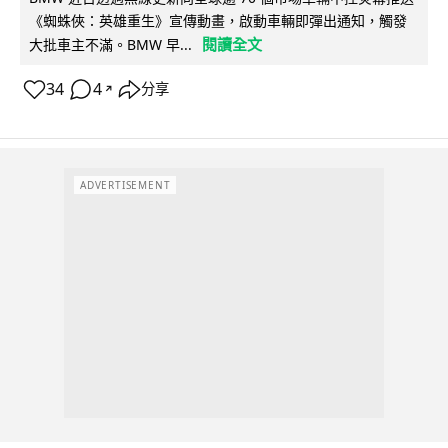
《蜘蛛俠：英雄重生》宣傳動畫，啟動車輛即彈出通知，觸發
閱讀全文
大批車主不滿。BMW 早...
34
4
分享
↗
ADVERTISEMENT