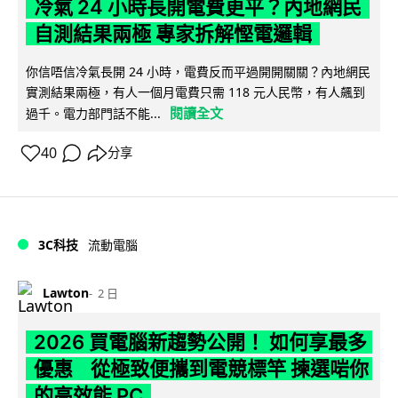
冷氣 24 小時長開電費更平？內地網民
自測結果兩極 專家拆解慳電邏輯
你信唔信冷氣長開 24 小時，電費反而平過開開關關？內地網民
實測結果兩極，有人一個月電費只需 118 元人民幣，有人飆到
閱讀全文
過千。電力部門話不能...
40
分享
3C科技
流動電腦
Lawton
2 日
2026 買電腦新趨勢公開！ 如何享最多
優惠 從極致便攜到電競標竿 揀選啱你
的高效能 PC