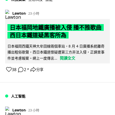
Lawton
23 小時
日本福岡地鐵廣播被入侵 播不雅歌曲
西日本鐵道疑黑客所為
日本福岡西鐵天神大牟田線兩個車站，8 月 4 日廣播系統離奇
播出粗俗歌聲，西日本鐵道懷疑遭第三方非法入侵，正調查事
閱讀全文
件並考慮報案。網上一度傳言...
38
2
分享
↗
人工智能
Lawton
23 小時