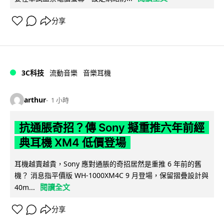
分享
3C科技
流動音樂
音樂耳機
arthur
1 小時
抗通脹奇招？傳 Sony 擬重推六年前經
典耳機 XM4 低價登場
耳機越賣越貴，Sony 應對通脹的奇招居然是重推 6 年前的舊
機？ 消息指平價版 WH-1000XM4C 9 月登場，保留摺疊設計與
閱讀全文
40m...
分享