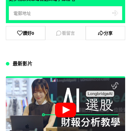
讚好
0
看留言
分享
最新影片