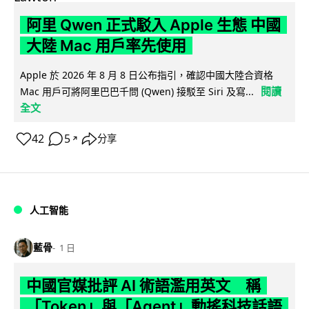
阿里 Qwen 正式駁入 Apple 生態 中國
大陸 Mac 用戶率先使用
Apple 於 2026 年 8 月 8 日公布指引，確認中國大陸合資格
閱讀
Mac 用戶可將阿里巴巴千問 (Qwen) 接駁至 Siri 及寫...
全文
42
5
分享
↗
人工智能
藍骨
1 日
中國官媒批評 AI 術語濫用英文 稱
「Token」與「Agent」動搖科技話語