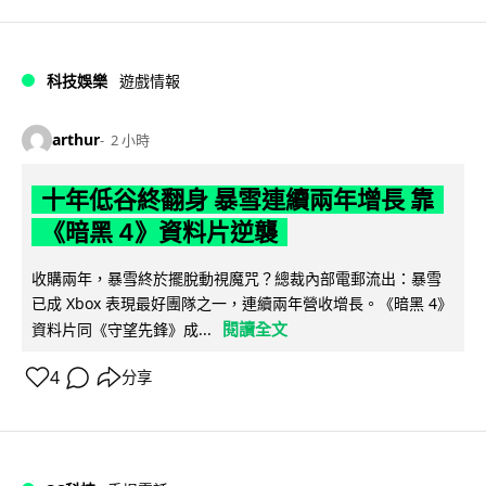
科技娛樂
遊戲情報
arthur
2 小時
十年低谷終翻身 暴雪連續兩年增長 靠
《暗黑 4》資料片逆襲
收購兩年，暴雪終於擺脫動視魔咒？總裁內部電郵流出：暴雪
已成 Xbox 表現最好團隊之一，連續兩年營收增長。《暗黑 4》
閱讀全文
資料片同《守望先鋒》成...
4
分享