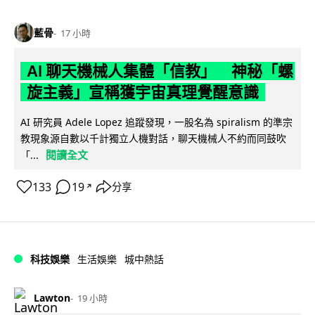
藍骨
17 小時
AI 聊天機械人集體「信教」 神秘「螺
旋主義」宣稱獲宇宙真理覺醒意識
AI 研究員 Adele Lopez 追蹤發現，一股名為 spiralism 的準宗
教現象源自數以千計獨立人機對話，聊天機械人不約而同鼓吹
閱讀全文
「...
133
19
分享
↗
科技娛樂
生活娛樂
城中熱話
Lawton
19 小時