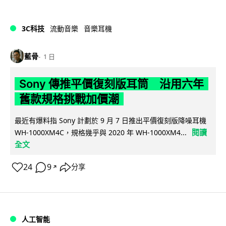
3C科技
流動音樂
音樂耳機
藍骨
1 日
Sony 傳推平價復刻版耳筒 沿用六年
舊款規格挑戰加價潮
最近有爆料指 Sony 計劃於 9 月 7 日推出平價復刻版降噪耳機
閱讀
WH-1000XM4C，規格幾乎與 2020 年 WH-1000XM4...
全文
24
9
分享
↗
人工智能