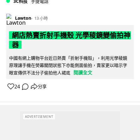
3C科技
手提電話
Lawton
13 小時
網店熱賣折射手機殼 光學稜鏡變偷拍神
器
中國有網上購物平台近日熱賣「折射手機殼」，利用光學稜鏡
原理讓手機在熒幕關閉狀態下亦能側面偷拍，賣家更以暗示字
閱讀全文
眼宣傳供不法分子偷拍他人裙底
24
分享
ADVERTISEMENT