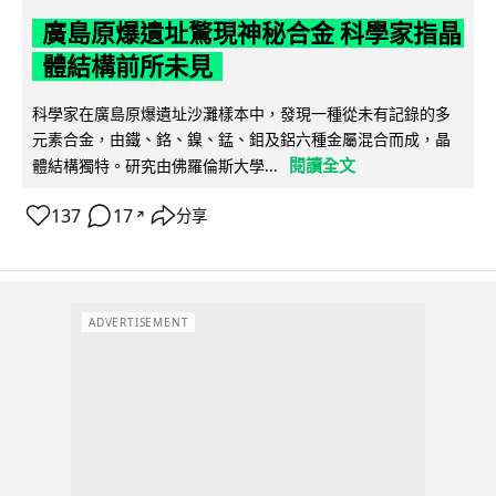
廣島原爆遺址驚現神秘合金 科學家指晶
體結構前所未見
科學家在廣島原爆遺址沙灘樣本中，發現一種從未有記錄的多
元素合金，由鐵、鉻、鎳、錳、鉬及鋁六種金屬混合而成，晶
閱讀全文
體結構獨特。研究由佛羅倫斯大學...
137
17
分享
↗
ADVERTISEMENT