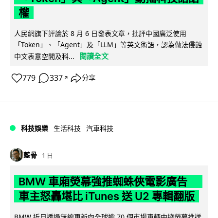
權
人民網旗下評論於 8 月 6 日發表文章，批評中國廣泛使用
「Token」、「Agent」及「LLM」等英文術語，認為做法侵蝕
閱讀全文
中文表意空間及科...
779
337
分享
↗
科技娛樂
生活科技
汽車科技
藍骨
1 日
BMW 車廂熒幕強推蜘蛛俠電影廣告
車主怒轟堪比 iTunes 送 U2 專輯翻版
BMW 近日透過無線更新向全球逾 70 個市場車輛中控熒幕推送