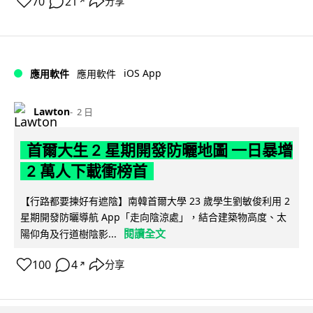
70
21
分享
↗
iOS App
應用軟件
應用軟件
Lawton
2 日
首爾大生 2 星期開發防曬地圖 一日暴增
2 萬人下載衝榜首
【行路都要揀好有遮陰】南韓首爾大學 23 歲學生劉敏俊利用 2
星期開發防曬導航 App「走向陰涼處」，結合建築物高度、太
閱讀全文
陽仰角及行道樹陰影...
100
4
分享
↗