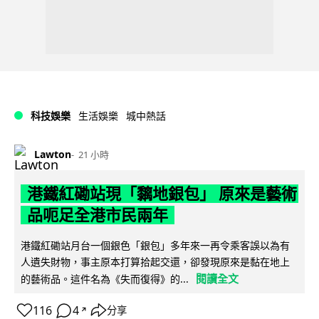
科技娛樂
生活娛樂
城中熱話
Lawton
21 小時
港鐵紅磡站現「黐地銀包」 原來是藝術
品呃足全港市民兩年
港鐵紅磡站月台一個銀色「銀包」多年來一再令乘客誤以為有
人遺失財物，事主原本打算拾起交還，卻發現原來是黏在地上
閱讀全文
的藝術品。這件名為《失而復得》的...
116
4
分享
↗