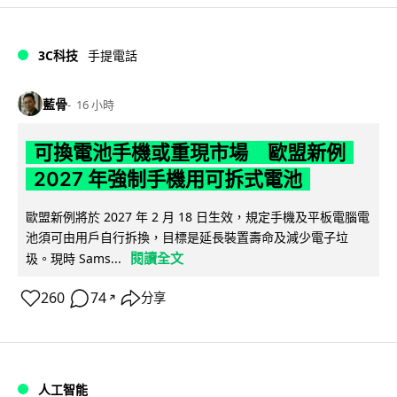
3C科技
手提電話
藍骨
16 小時
可換電池手機或重現市場 歐盟新例
2027 年強制手機用可拆式電池
歐盟新例將於 2027 年 2 月 18 日生效，規定手機及平板電腦電
池須可由用戶自行拆換，目標是延長裝置壽命及減少電子垃
閱讀全文
圾。現時 Sams...
260
74
分享
↗
人工智能