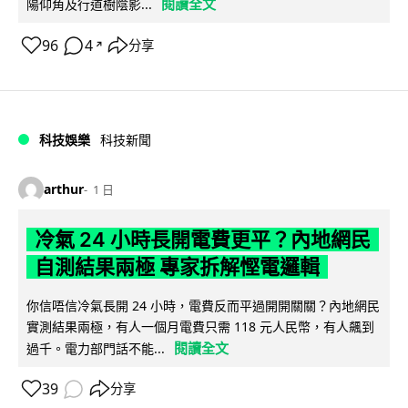
閱讀全文
陽仰角及行道樹陰影...
96
4
分享
↗
科技娛樂
科技新聞
arthur
1 日
冷氣 24 小時長開電費更平？內地網民
自測結果兩極 專家拆解慳電邏輯
你信唔信冷氣長開 24 小時，電費反而平過開開關關？內地網民
實測結果兩極，有人一個月電費只需 118 元人民幣，有人飆到
閱讀全文
過千。電力部門話不能...
39
分享