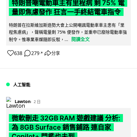
特朗普嘲電動車主有里程病 剩 75% 電
量即焦慮發作 狂言一手終結電車指令
特朗普在拉斯維加斯造勢大會上公開嘲諷電動車車主患有「里
程焦慮病」，聲稱電量剩 75% 便發作，並重申已廢除電動車強
閱讀全文
制令。惟專業車媒隨即反駁，...
638
279
分享
↗
人工智能
Lawton
2 日
微軟刪走 32GB RAM 遊戲建議 分析:
為 8GB Surface 銷售鋪路 連自家
Copilot+ 門檻也未到