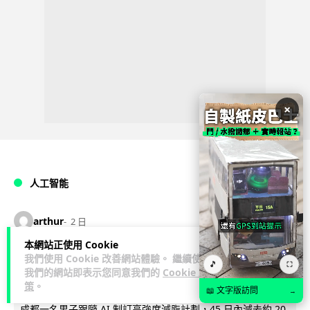
×
人工智能
arthur
2 日
本網站正使用 Cookie
AI 減肥餐單配合高強度操練 成都男
我們使用 Cookie 改善網站體驗。 繼續使用
🎵
⛶
我們的網站即表示您同意我們的
Cookie 政
45 日減 20 公斤後多器官衰竭
策
。
📖 文字版訪問
→
成都一名男子跟隨 AI 制訂高強度減脂計劃，45 日內減去約 20