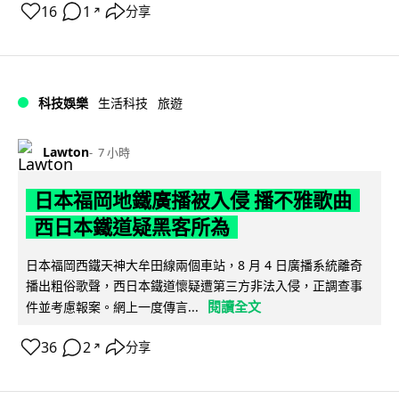
16
1
分享
↗
科技娛樂
生活科技
旅遊
Lawton
7 小時
日本福岡地鐵廣播被入侵 播不雅歌曲
西日本鐵道疑黑客所為
日本福岡西鐵天神大牟田線兩個車站，8 月 4 日廣播系統離奇
播出粗俗歌聲，西日本鐵道懷疑遭第三方非法入侵，正調查事
閱讀全文
件並考慮報案。網上一度傳言...
36
2
分享
↗