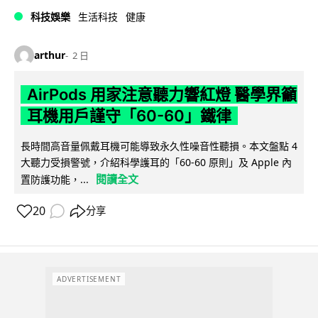
科技娛樂
生活科技
健康
arthur
2 日
AirPods 用家注意聽力響紅燈 醫學界籲
耳機用戶謹守「60-60」鐵律
長時間高音量佩戴耳機可能導致永久性噪音性聽損。本文盤點 4
大聽力受損警號，介紹科學護耳的「60-60 原則」及 Apple 內
閱讀全文
置防護功能，...
20
分享
ADVERTISEMENT