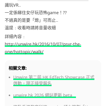
識玩VR..
一定係睇住女仔玩恐怖game！??
不過真的是要「熄」可而止..
溫提﹕收看時請將音量收細
詳細內容﹕
http://unwire.hk/2016/10/07/psvr-the-
one/hottopic/walk/
相關文章:
Unwire 第二屆 HK EdTech Showcase 正式
啓動，現正接受報名
unwire.hk 2026 網站更新 beta