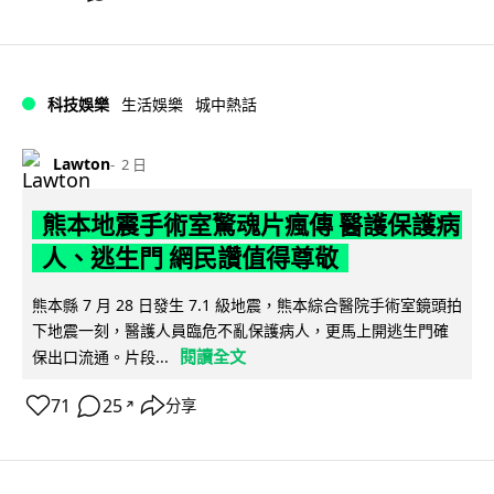
科技娛樂
生活娛樂
城中熱話
Lawton
2 日
熊本地震手術室驚魂片瘋傳 醫護保護病
人、逃生門 網民讚值得尊敬
熊本縣 7 月 28 日發生 7.1 級地震，熊本綜合醫院手術室鏡頭拍
下地震一刻，醫護人員臨危不亂保護病人，更馬上開逃生門確
閱讀全文
保出口流通。片段...
71
25
分享
↗