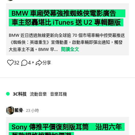
BMW 車廂熒幕強推蜘蛛俠電影廣告
車主怒轟堪比 iTunes 送 U2 專輯翻版
BMW 近日透過無線更新向全球逾 70 個市場車輛中控熒幕推送
《蜘蛛俠：英雄重生》宣傳動畫，啟動車輛即彈出通知，觸發
閱讀全文
大批車主不滿。BMW 早...
32
4
分享
↗
3C科技
流動音樂
音樂耳機
藍骨
23 小時
Sony 傳推平價復刻版耳筒 沿用六年