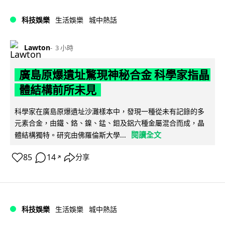
科技娛樂
生活娛樂
城中熱話
Lawton
3 小時
廣島原爆遺址驚現神秘合金 科學家指晶
體結構前所未見
科學家在廣島原爆遺址沙灘樣本中，發現一種從未有記錄的多
元素合金，由鐵、鉻、鎳、錳、鉬及鋁六種金屬混合而成，晶
閱讀全文
體結構獨特。研究由佛羅倫斯大學...
85
14
分享
↗
科技娛樂
生活娛樂
城中熱話