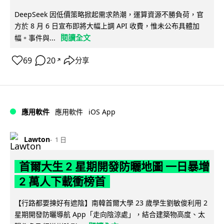
DeepSeek 因低價策略掀起需求熱潮，運算資源不勝負荷，官
方於 8 月 6 日宣布即將大幅上調 API 收費，惟未公布具體加
閱讀全文
幅。事件與...
69
20
分享
↗
iOS App
應用軟件
應用軟件
Lawton
1 日
首爾大生 2 星期開發防曬地圖 一日暴增
2 萬人下載衝榜首
【行路都要揀好有遮陰】南韓首爾大學 23 歲學生劉敏俊利用 2
星期開發防曬導航 App「走向陰涼處」，結合建築物高度、太