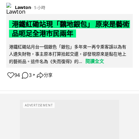
Lawton
5 小時
港鐵紅磡站現「黐地銀包」 原來是藝術
品呃足全港市民兩年
港鐵紅磡站月台一個銀色「銀包」多年來一再令乘客誤以為有
人遺失財物，事主原本打算拾起交還，卻發現原來是黏在地上
閱讀全文
的藝術品。這件名為《失而復得》的...
94
3
分享
↗
ADVERTISEMENT