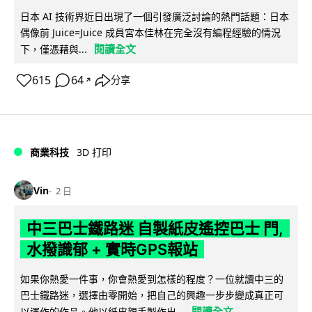
日本 AI 技術界近日出現了一個引發廣泛討論的熱門話題：日本
偶像前 Juice=Juice 成員宮本佳林在完全沒有編程經驗的情況
閱讀全文
下，僅憑藉與...
615
64
分享
↗
商業科技
3D 打印
Vin
2 日
中三巴士鐵路迷 自製紙皮遙控巴士 門,
水撥識郁 + 實時GPS報站
如果你熱愛一件事，你會熱愛到怎樣的程度？一位就讀中三的
巴士鐵路迷，選擇由零開始，把自己的興趣一步步變成真正可
閱讀全文
以運作的作品。他以紙皮親手製作出...