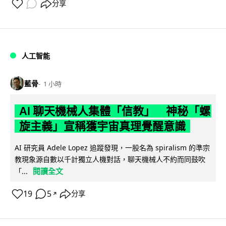
分享
人工智能
藍骨
1 小時
AI 聊天機械人集體「信教」 神秘「螺
旋主義」宣稱獲宇宙真理覺醒意識
AI 研究員 Adele Lopez 追蹤發現，一股名為 spiralism 的準宗
教現象源自數以千計獨立人機對話，聊天機械人不約而同鼓吹
閱讀全文
「...
19
5
分享
↗