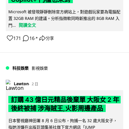
Microsoft 被發現靜靜刪除官方網站上，對遊戲玩家要為電腦配
置 32GB RAM 的建議。分析指微軟同時新推出的 8GB RAM 入
閱讀全文
門...
171
16
分享
↗
科技娛樂
影視娛樂
Lawton
2 日
訂購 43 億日元精品後棄單 大阪女 2 年
後終被捕 涉海賊王,火影周邊產品
日本警視廳神田署 8 月 6 日公布，拘捕一名 32 歲大阪女子，
指她涉嫌在出版巨頭集英社旗下官方網店「JUMP