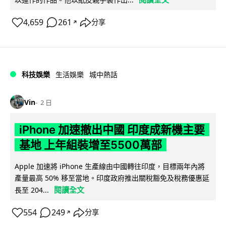
4,659
261
分享
↗
科技娛樂
生活娛樂
城中熱話
Vin
2 日
iPhone 加速撤出中國 印度成新機主要
基地 上年組裝增至5500萬部
Apple 加速將 iPhone 生產線由中國轉往印度，目標兩年內將
產量最高 50% 移至當地。印度政府推出關稅豁免及稅務優惠延
閱讀全文
長至 204...
554
249
分享
↗