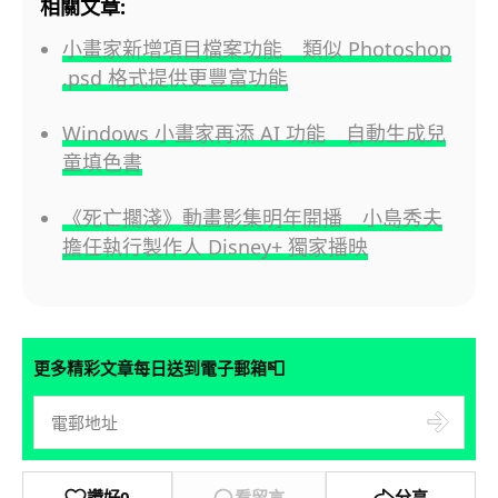
相關文章:
小畫家新增項目檔案功能 類似 Photoshop
.psd 格式提供更豐富功能
Windows 小畫家再添 AI 功能 自動生成兒
童填色書
《死亡擱淺》動畫影集明年開播 小島秀夫
擔任執行製作人 Disney+ 獨家播映
📮
更多精彩文章每日送到電子郵箱
讚好
0
看留言
分享