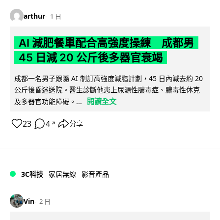
arthur
1 日
AI 減肥餐單配合高強度操練 成都男
45 日減 20 公斤後多器官衰竭
成都一名男子跟隨 AI 制訂高強度減脂計劃，45 日內減去約 20
公斤後昏迷送院。醫生診斷他患上尿源性膿毒症、膿毒性休克
閱讀全文
及多器官功能障礙。...
23
4
分享
↗
3C科技
家居無線
影音產品
Vin
2 日