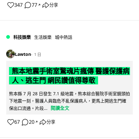
347
77
分享
↗
科技娛樂
生活娛樂
城中熱話
Lawton
1 日
熊本地震手術室驚魂片瘋傳 醫護保護病
人、逃生門 網民讚值得尊敬
熊本縣 7 月 28 日發生 7.1 級地震，熊本綜合醫院手術室鏡頭拍
下地震一刻，醫護人員臨危不亂保護病人，更馬上開逃生門確
閱讀全文
保出口流通。片段...
67
20
分享
↗