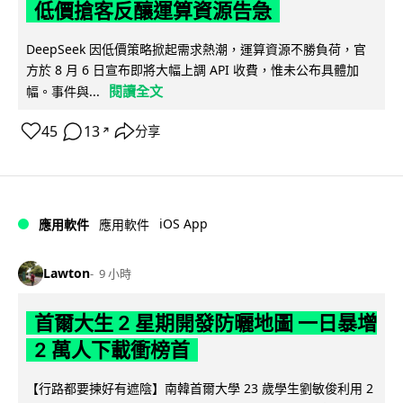
低價搶客反釀運算資源告急
DeepSeek 因低價策略掀起需求熱潮，運算資源不勝負荷，官
方於 8 月 6 日宣布即將大幅上調 API 收費，惟未公布具體加
閱讀全文
幅。事件與...
45
13
分享
↗
iOS App
應用軟件
應用軟件
Lawton
9 小時
首爾大生 2 星期開發防曬地圖 一日暴增
2 萬人下載衝榜首
【行路都要揀好有遮陰】南韓首爾大學 23 歲學生劉敏俊利用 2