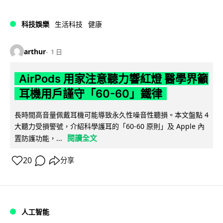
科技娛樂
生活科技
健康
arthur
1 日
AirPods 用家注意聽力響紅燈 醫學界籲
耳機用戶謹守「60-60」鐵律
長時間高音量佩戴耳機可能導致永久性噪音性聽損。本文盤點 4
大聽力受損警號，介紹科學護耳的「60-60 原則」及 Apple 內
閱讀全文
置防護功能，...
20
分享
人工智能