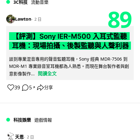
3C科技
流動音樂
89
Lawton
2 日
【評測】Sony IER-M500 入耳式監聽
耳機：現場拍攝、後製監聽與人聲利器
談到專業混音專用的聲音監聽耳機，Sony 經典 MDR-7506 到
MDR-M1 專業錄音室耳機都為人熟悉。而現在舞台製作者與創
閱讀全文
意影像製作...
39
5
分享
↗
科技娛樂
遊戲情報
天恩
2 日