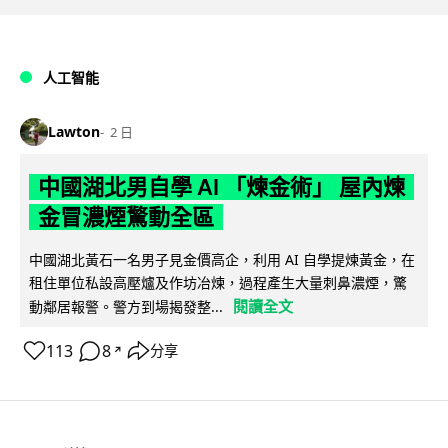
人工智能
Lawton
2 日
中國湖北男自學 AI 「煉金術」 屋內煉
金冒濃煙驚動全區
中國湖北黃石一名男子見金價高企，利用 AI 自學提煉黃金，在
租住單位私設高壓爐及作坊冶煉，過程產生大量刺鼻濃煙，驚
閱讀全文
動鄰居報警。警方到場揭發整...
113
8
分享
↗