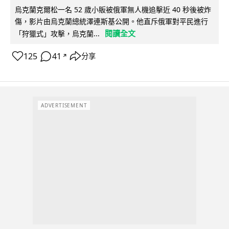
烏克蘭克爾松一名 52 歲小販被俄軍無人機追擊近 40 秒後被炸
傷，影片由烏克蘭總統澤連斯基公開。他直斥俄軍對平民進行
閱讀全文
「狩獵式」攻擊，烏克蘭...
125
41
分享
↗
ADVERTISEMENT