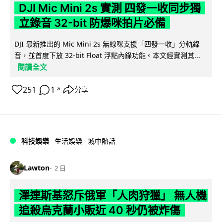
DJI Mic Mini 2s 實測 四發一收同步獨
立錄音 32-bit 防爆咪拍片必備
DJI 最新推出的 Mic Mini 2s 無線咪支援「四發一收」分軌錄
音，並首度下放 32-bit Float 浮點內錄功能。本文經實測其...
閱讀全文
251
1
分享
↗
科技娛樂
生活娛樂
城中熱話
Lawton
2 日
澤連斯基怒斥俄軍「人肉狩獵」 無人機
追殺烏克蘭小販近 40 秒仍被炸傷