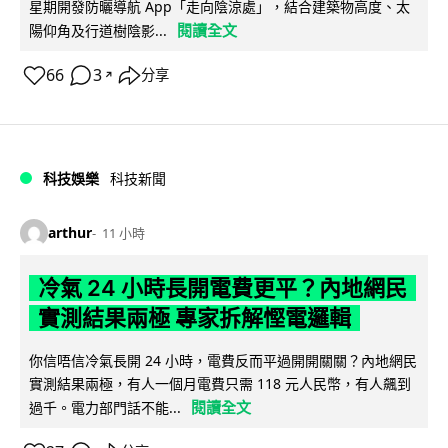
星期開發防曬導航 App「走向陰涼處」，結合建築物高度、太
閱讀全文
陽仰角及行道樹陰影...
66
3
分享
↗
科技娛樂
科技新聞
arthur
11 小時
冷氣 24 小時長開電費更平？內地網民
實測結果兩極 專家拆解慳電邏輯
你信唔信冷氣長開 24 小時，電費反而平過開開關關？內地網民
實測結果兩極，有人一個月電費只需 118 元人民幣，有人飆到
閱讀全文
過千。電力部門話不能...