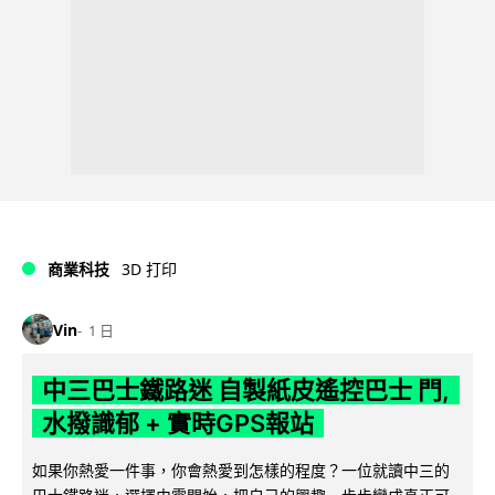
商業科技
3D 打印
Vin
1 日
中三巴士鐵路迷 自製紙皮遙控巴士 門,
水撥識郁 + 實時GPS報站
如果你熱愛一件事，你會熱愛到怎樣的程度？一位就讀中三的