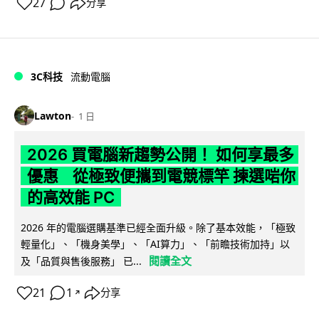
27
分享
3C科技
流動電腦
Lawton
1 日
2026 買電腦新趨勢公開！ 如何享最多
優惠 從極致便攜到電競標竿 揀選啱你
的高效能 PC
2026 年的電腦選購基準已經全面升級。除了基本效能，「極致
輕量化」、「機身美學」、「AI算力」、「前瞻技術加持」以
閱讀全文
及「品質與售後服務」 已...
21
1
分享
↗