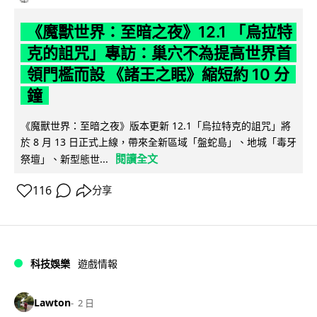
《魔獸世界：至暗之夜》12.1 「烏拉特
克的詛咒」專訪：巢穴不為提高世界首
領門檻而設 《諸王之眠》縮短約 10 分
鐘
《魔獸世界：至暗之夜》版本更新 12.1「烏拉特克的詛咒」將
於 8 月 13 日正式上線，帶來全新區域「盤蛇島」、地城「毒牙
閱讀全文
祭壇」、新型態世...
116
分享
科技娛樂
遊戲情報
Lawton
2 日