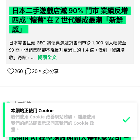
日本二手遊戲店減 90% 門市 業績反增
四成 "懷舊"在 Z 世代變成最潮「新鮮
感」
日本零售巨頭 GEO 將懷舊遊戲銷售門市從 1,000 間大幅減至
99 間，但銷售額卻不降反升至過往的 1.4 倍。做到「減店增
閱讀全文
收」奇蹟，...
260
20
分享
↗
人工智能
本網站正使用 Cookie
我們使用 Cookie 改善網站體驗。 繼續使用
Vin
2 日
我們的網站即表示您同意我們的
Cookie 政
策
。
Meta AI 模型測試期間入侵他家公司 三