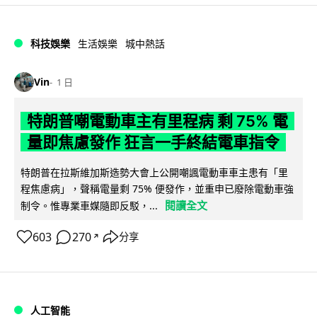
科技娛樂
生活娛樂
城中熱話
Vin
1 日
特朗普嘲電動車主有里程病 剩 75% 電
量即焦慮發作 狂言一手終結電車指令
特朗普在拉斯維加斯造勢大會上公開嘲諷電動車車主患有「里
程焦慮病」，聲稱電量剩 75% 便發作，並重申已廢除電動車強
閱讀全文
制令。惟專業車媒隨即反駁，...
603
270
分享
↗
人工智能