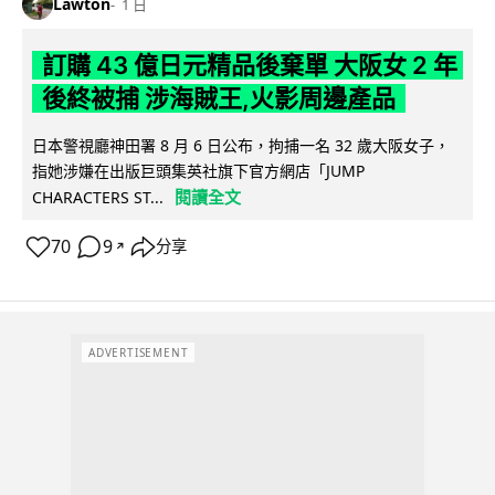
Lawton
1 日
訂購 43 億日元精品後棄單 大阪女 2 年
後終被捕 涉海賊王,火影周邊產品
日本警視廳神田署 8 月 6 日公布，拘捕一名 32 歲大阪女子，
指她涉嫌在出版巨頭集英社旗下官方網店「JUMP
閱讀全文
CHARACTERS ST...
70
9
分享
↗
ADVERTISEMENT