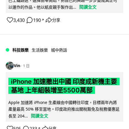
巴士鐵路迷，選擇由零開始，把自己的興趣一步步變成真正可
閱讀全文
以運作的作品。他以紙皮親手製作出...
3,430
190
分享
↗
科技娛樂
生活娛樂
城中熱話
Vin
1 日
iPhone 加速撤出中國 印度成新機主要
基地 上年組裝增至5500萬部
Apple 加速將 iPhone 生產線由中國轉往印度，目標兩年內將
產量最高 50% 移至當地。印度政府推出關稅豁免及稅務優惠延
閱讀全文
長至 204...
505
233
分享
↗