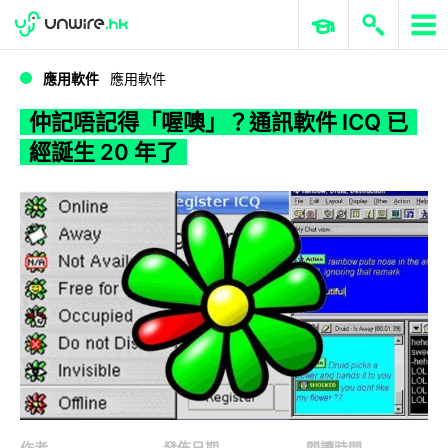
WWDC 2026
GenAI 與雲端科技專區
ERP 與商業 AI
仲記唔記得「喔噢」？通訊軟件 ICQ 已經誕生 20 年了
應用軟件
應用軟件
仲記唔記得「喔噢」？通訊軟件 ICQ 已
經誕生 20 年了
作者
發佈日期
閱讀時間