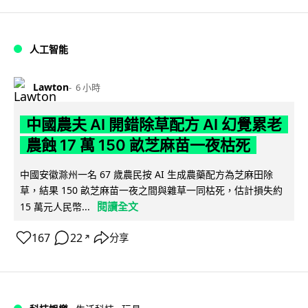
人工智能
Lawton
6 小時
中國農夫 AI 開錯除草配方 AI 幻覺累老
農蝕 17 萬 150 畝芝麻苗一夜枯死
中國安徽滁州一名 67 歲農民按 AI 生成農藥配方為芝麻田除
草，結果 150 畝芝麻苗一夜之間與雜草一同枯死，估計損失約
閱讀全文
15 萬元人民幣...
167
22
分享
↗