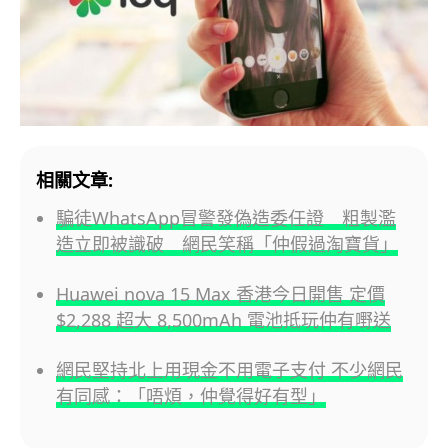
相關文章:
騙徒WhatsApp冒警發偽造委任證 粗製濫
造立即被識破 網民笑稱「仲假過淘寶貨」
Huawei nova 15 Max 香港今日開售 定價
$2,288 超大 8,500mAh 電池抵玩仲有嘢送
網民堅持北上用現金不用電子支付 不少網民
有同感：「唔煩，仲覺得好有型」