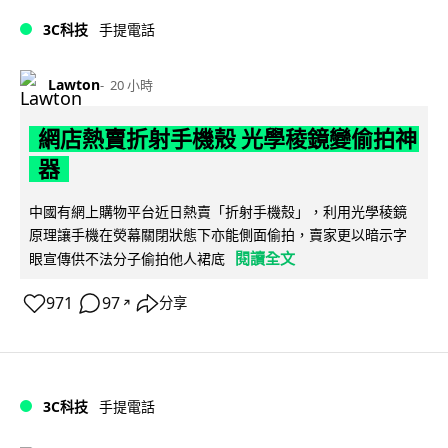
3C科技
手提電話
Lawton
20 小時
網店熱賣折射手機殼 光學稜鏡變偷拍神
器
中國有網上購物平台近日熱賣「折射手機殼」，利用光學稜鏡
原理讓手機在熒幕關閉狀態下亦能側面偷拍，賣家更以暗示字
閱讀全文
眼宣傳供不法分子偷拍他人裙底
971
97
分享
↗
3C科技
手提電話