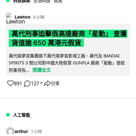
科技娛樂
生活科技
玩具
Lawton
6 小時
萬代刑事追擊假高達廠商「星動」 查獲
貨值逾 650 萬港元假貨
萬代南夢宮集團旗下萬代南夢宮影視工廠、萬代及 BANDAI
SPIRITS 3 間公司對中國大陸假冒 GUNPLA 廠商「星動」發起
閱讀全文
刑事控告...
891
127
分享
↗
人工智能
arthur
7 小時