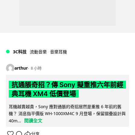
3C科技
流動音樂
音樂耳機
arthur
8 小時
抗通脹奇招？傳 Sony 擬重推六年前經
典耳機 XM4 低價登場
耳機越賣越貴，Sony 應對通脹的奇招居然是重推 6 年前的舊
機？ 消息指平價版 WH-1000XM4C 9 月登場，保留摺疊設計與
閱讀全文
40m...
分享