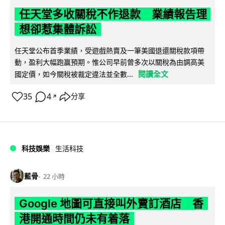
任天堂多收關稅不作退款 業績報告理
想卻惹集體訴訟
任天堂公布首季業績，受遊戲熱賣及一筆美國退還關稅款項帶
動，盈利大幅跑贏預期。惟公司早前曾多次以關稅為由調高美
閱讀全文
國定價，如今關稅被裁定違法並全數...
35
4
分享
↗
科技娛樂
生活科技
藍骨
22 小時
Google 地圖可直接叫外賣訂酒店 香
港開通時間仍未有着落