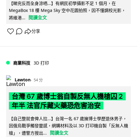
【睇完反而全身涼哂...】有網民初學攝影不足 1 個月，在
MegaBox 18 樓 Mega Sky 空中花園拍照，因不懂調校光影，
閱讀全文
將維港...
分享
商業科技
3D 打印
Lawton
54 分
台灣 67 歲博士翁自製反無人機槍囚 2
年半 法官斥藏火藥恐危害治安
【自己整就會俾人拉...】台灣一名 67 歲擁博士學歷退休男子，
因俄烏戰爭觸發靈感，網購材料及以 3D 打印機自製「反無人機
閱讀全文
槍」，遭警方搜出...