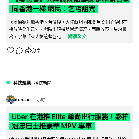
同香港一樣 網民：乞丐詛咒
《奧德賽》繼香港、台灣後，大陸蘇州戲院 8 月 9 日亦傳出在
播放時發生意外，戲院出現機器冒煙情況，而播放停止時的畫
閱讀全文
格，字幕「來人把這些乞丐...
分享
科技娛樂
科技新聞
duncan
1 小時
Uber 在港推 Elite 尊尚出行服務！夥拍
冠忠巴士推豪華 MPV 專車