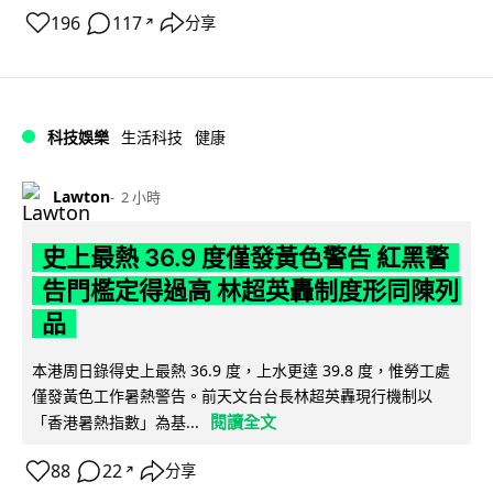
196
117
分享
↗
科技娛樂
生活科技
健康
Lawton
2 小時
史上最熱 36.9 度僅發黃色警告 紅黑警
告門檻定得過高 林超英轟制度形同陳列
品
本港周日錄得史上最熱 36.9 度，上水更達 39.8 度，惟勞工處
僅發黃色工作暑熱警告。前天文台台長林超英轟現行機制以
閱讀全文
「香港暑熱指數」為基...
88
22
分享
↗