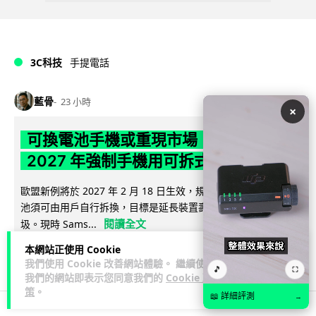
3C科技
手提電話
藍骨
23 小時
×
可換電池手機或重現市場 歐盟新例
2027 年強制手機用可拆式電池
歐盟新例將於 2027 年 2 月 18 日生效，規定手機及平板電腦電
池須可由用戶自行拆換，目標是延長裝置壽命及減少電子垃
閱讀全文
圾。現時 Sams...
本網站正使用 Cookie
274
79
分享
↗
我們使用 Cookie 改善網站體驗。 繼續使用
🎵
⛶
我們的網站即表示您同意我們的
Cookie 政
策
。
📖 詳細評測
→