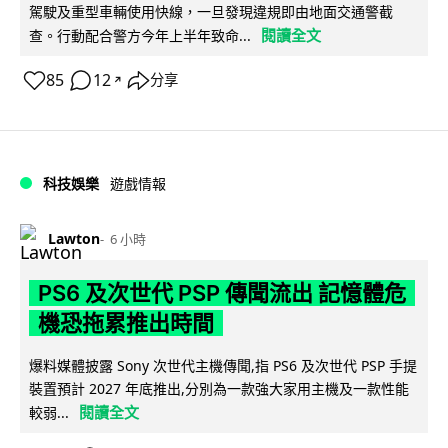
駕駛及重型車輛使用快線，一旦發現違規即由地面交通警截
閱讀全文
查。行動配合警方今年上半年致命...
85
12
分享
↗
科技娛樂
遊戲情報
Lawton
6 小時
PS6 及次世代 PSP 傳聞流出 記憶體危
機恐拖累推出時間
爆料媒體披露 Sony 次世代主機傳聞,指 PS6 及次世代 PSP 手提
裝置預計 2027 年底推出,分別為一款強大家用主機及一款性能
閱讀全文
較弱...