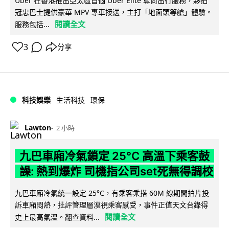
Uber 在香港推出亞太區首個 Uber Elite 尊尚出行服務，夥拍
冠忠巴士提供豪華 MPV 專車接送，主打「地面頭等艙」體驗。
閱讀全文
服務包括...
3
分享
科技娛樂
生活科技
環保
Lawton
2 小時
九巴車廂冷氣鎖定 25°C 高溫下乘客鼓
譟: 熱到爆炸 司機指公司set死無得調校
九巴車廂冷氣統一設定 25°C，有乘客乘搭 60M 線期間拍片投
訴車廂悶熱，批評管理層漠視乘客感受，事件正值天文台錄得
閱讀全文
史上最高氣溫。翻查資料...