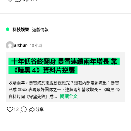
科技娛樂
遊戲情報
arthur
10 小時
十年低谷終翻身 暴雪連續兩年增長 靠
《暗黑 4》資料片逆襲
收購兩年，暴雪終於擺脫動視魔咒？總裁內部電郵流出：暴雪
已成 Xbox 表現最好團隊之一，連續兩年營收增長。《暗黑 4》
閱讀全文
資料片同《守望先鋒》成...
12
分享