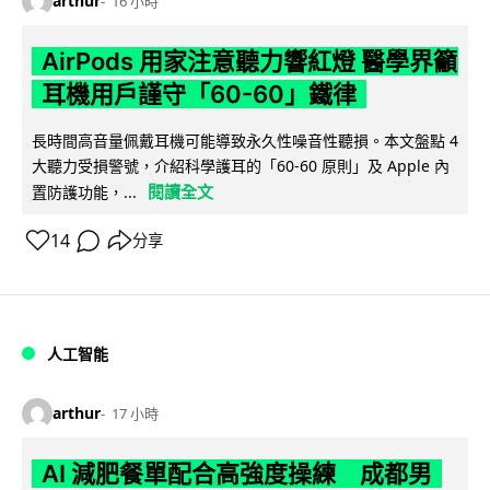
arthur
16 小時
AirPods 用家注意聽力響紅燈 醫學界籲
耳機用戶謹守「60-60」鐵律
長時間高音量佩戴耳機可能導致永久性噪音性聽損。本文盤點 4
大聽力受損警號，介紹科學護耳的「60-60 原則」及 Apple 內
閱讀全文
置防護功能，...
14
分享
人工智能
arthur
17 小時
AI 減肥餐單配合高強度操練 成都男