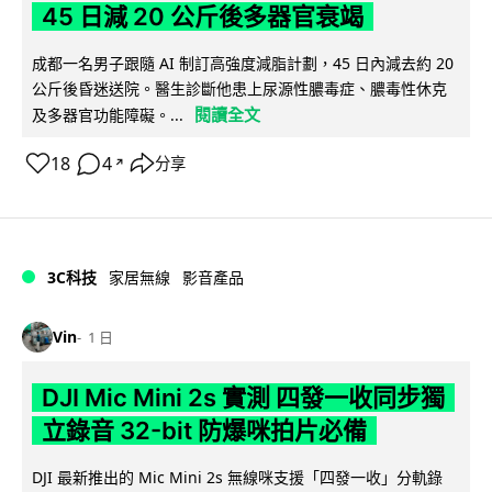
45 日減 20 公斤後多器官衰竭
成都一名男子跟隨 AI 制訂高強度減脂計劃，45 日內減去約 20
公斤後昏迷送院。醫生診斷他患上尿源性膿毒症、膿毒性休克
閱讀全文
及多器官功能障礙。...
18
4
分享
↗
3C科技
家居無線
影音產品
Vin
1 日
DJI Mic Mini 2s 實測 四發一收同步獨
立錄音 32-bit 防爆咪拍片必備
DJI 最新推出的 Mic Mini 2s 無線咪支援「四發一收」分軌錄