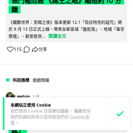
領門檻而設 《諸王之眠》縮短約 10 分
鐘
《魔獸世界：至暗之夜》版本更新 12.1「烏拉特克的詛咒」將
於 8 月 13 日正式上線，帶來全新區域「盤蛇島」、地城「毒牙
閱讀全文
祭壇」、新型態世...
115
分享
科技娛樂
遊戲情報
Lawton
1 日
本網站正使用 Cookie
我們使用 Cookie 改善網站體驗。 繼續使用
日本二手遊戲店減 90% 門市 業績反增
我們的網站即表示您同意我們的
Cookie 政
四成 "懷舊"在 Z 世代變成最潮「新鮮
策
。
感」