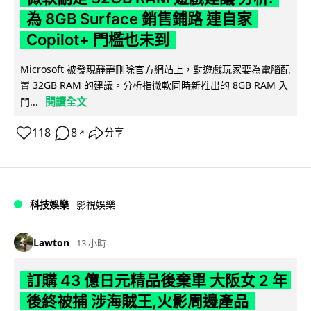
為 8GB Surface 銷售鋪路 連自家
Copilot+ 門檻也未到
Microsoft 被發現靜靜刪除官方網站上，對遊戲玩家要為電腦配
置 32GB RAM 的建議。分析指微軟同時新推出的 8GB RAM 入
閱讀全文
門...
118
8
分享
↗
科技娛樂
影視娛樂
Lawton
13 小時
訂購 43 億日元精品後棄單 大阪女 2 年
後終被捕 涉海賊王,火影周邊產品