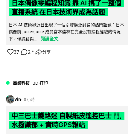
日本偶像零編程知識 靠 AI 搞了一整個
直播系統 在日本技術界成為話題
日本 AI 技術界近日出現了一個引發廣泛討論的熱門話題：日本
偶像前 Juice=Juice 成員宮本佳林在完全沒有編程經驗的情況
閱讀全文
下，僅憑藉與...
37
2
分享
↗
商業科技
3D 打印
Vin
8 小時
中三巴士鐵路迷 自製紙皮遙控巴士 門,
水撥識郁 + 實時GPS報站