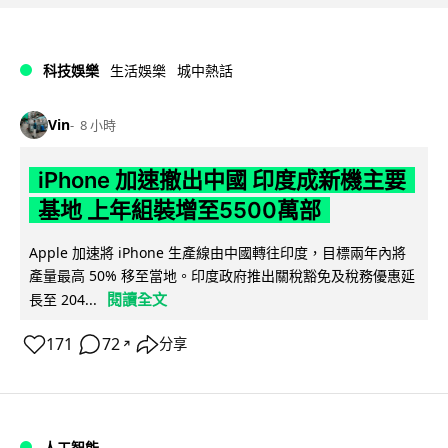
科技娛樂
生活娛樂
城中熱話
Vin
8 小時
iPhone 加速撤出中國 印度成新機主要
基地 上年組裝增至5500萬部
Apple 加速將 iPhone 生產線由中國轉往印度，目標兩年內將
產量最高 50% 移至當地。印度政府推出關稅豁免及稅務優惠延
閱讀全文
長至 204...
171
72
分享
↗
人工智能