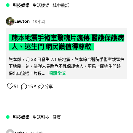
科技娛樂
生活娛樂
城中熱話
Lawton
13 小時
熊本地震手術室驚魂片瘋傳 醫護保護病
人、逃生門 網民讚值得尊敬
熊本縣 7 月 28 日發生 7.1 級地震，熊本綜合醫院手術室鏡頭拍
下地震一刻，醫護人員臨危不亂保護病人，更馬上開逃生門確
閱讀全文
保出口流通。片段...
51
15
分享
↗
科技娛樂
生活科技
健康