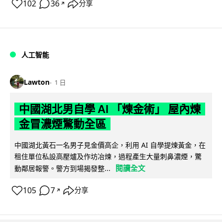
102
36
分享
↗
人工智能
Lawton
1 日
中國湖北男自學 AI 「煉金術」 屋內煉
金冒濃煙驚動全區
中國湖北黃石一名男子見金價高企，利用 AI 自學提煉黃金，在
租住單位私設高壓爐及作坊冶煉，過程產生大量刺鼻濃煙，驚
閱讀全文
動鄰居報警。警方到場揭發整...
105
7
分享
↗