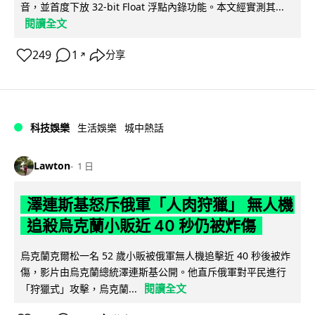
音，並首度下放 32-bit Float 浮點內錄功能。本文經實測其...
閱讀全文
249
1
分享
↗
科技娛樂
生活娛樂
城中熱話
Lawton
1 日
澤連斯基怒斥俄軍「人肉狩獵」 無人機
追殺烏克蘭小販近 40 秒仍被炸傷
烏克蘭克爾松一名 52 歲小販被俄軍無人機追擊近 40 秒後被炸
傷，影片由烏克蘭總統澤連斯基公開。他直斥俄軍對平民進行
閱讀全文
「狩獵式」攻擊，烏克蘭...