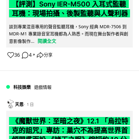
【評測】Sony IER-M500 入耳式監聽
耳機：現場拍攝、後製監聽與人聲利器
談到專業混音專用的聲音監聽耳機，Sony 經典 MDR-7506 到
MDR-M1 專業錄音室耳機都為人熟悉。而現在舞台製作者與創
閱讀全文
意影像製作...
36
4
分享
↗
科技娛樂
遊戲情報
天恩
1 日
《魔獸世界：至暗之夜》12.1 「烏拉特
克的詛咒」專訪：巢穴不為提高世界首