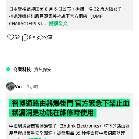
日本警視廳神田署 8 月 6 日公布，拘捕一名 32 歲大阪女子，
指她涉嫌在出版巨頭集英社旗下官方網店「JUMP
閱讀全文
CHARACTERS ST...
52
8
分享
↗
商業科技
資訊保安
Vin
13 小時
智博通路由器爆後門 官方緊急下架止血
稱漏洞是功能在維修時使用
中國網通廠商智博通電子（Zbtlink Electronics）旗下的路由器
產品爆出嚴重安全漏洞，被發現每 35 秒便會與中國伺服器連