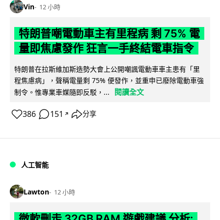
Vin
12 小時
特朗普嘲電動車主有里程病 剩 75% 電
量即焦慮發作 狂言一手終結電車指令
特朗普在拉斯維加斯造勢大會上公開嘲諷電動車車主患有「里
程焦慮病」，聲稱電量剩 75% 便發作，並重申已廢除電動車強
閱讀全文
制令。惟專業車媒隨即反駁，...
386
151
分享
↗
人工智能
Lawton
12 小時
微軟刪走 32GB RAM 遊戲建議 分析: