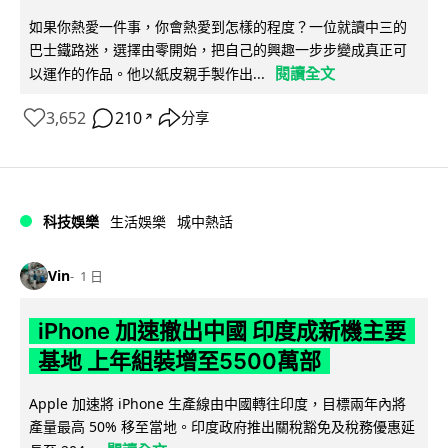
如果你熱愛一件事，你會熱愛到怎樣的程度？一位就讀中三的
巴士鐵路迷，選擇由零開始，把自己的興趣一步步變成真正可
閱讀全文
以運作的作品。他以紙皮親手製作出...
3,652
210
分享
↗
科技娛樂
生活娛樂
城中熱話
Vin
1 日
iPhone 加速撤出中國 印度成新機主要
基地 上年組裝增至5500萬部
Apple 加速將 iPhone 生產線由中國轉往印度，目標兩年內將
產量最高 50% 移至當地。印度政府推出關稅豁免及稅務優惠延