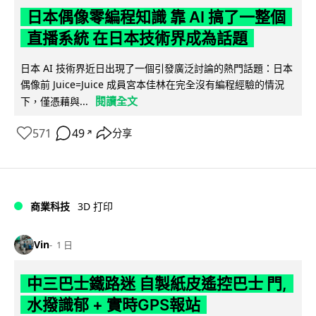
日本偶像零編程知識 靠 AI 搞了一整個
直播系統 在日本技術界成為話題
日本 AI 技術界近日出現了一個引發廣泛討論的熱門話題：日本
偶像前 Juice=Juice 成員宮本佳林在完全沒有編程經驗的情況
閱讀全文
下，僅憑藉與...
571
49
分享
↗
商業科技
3D 打印
Vin
1 日
中三巴士鐵路迷 自製紙皮遙控巴士 門,
水撥識郁 + 實時GPS報站