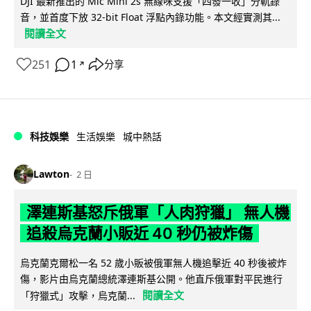
DJI 最新推出的 Mic Mini 2s 無線咪支援「四發一收」分軌錄
音，並首度下放 32-bit Float 浮點內錄功能。本文經實測其...
閱讀全文
251
1
分享
↗
科技娛樂
生活娛樂
城中熱話
Lawton
2 日
澤連斯基怒斥俄軍「人肉狩獵」 無人機
追殺烏克蘭小販近 40 秒仍被炸傷
烏克蘭克爾松一名 52 歲小販被俄軍無人機追擊近 40 秒後被炸
傷，影片由烏克蘭總統澤連斯基公開。他直斥俄軍對平民進行
閱讀全文
「狩獵式」攻擊，烏克蘭...