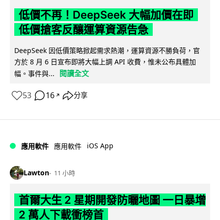
低價不再！DeepSeek 大幅加價在即
低價搶客反釀運算資源告急
DeepSeek 因低價策略掀起需求熱潮，運算資源不勝負荷，官
方於 8 月 6 日宣布即將大幅上調 API 收費，惟未公布具體加
閱讀全文
幅。事件與...
53
16
分享
↗
iOS App
應用軟件
應用軟件
Lawton
11 小時
首爾大生 2 星期開發防曬地圖 一日暴增
2 萬人下載衝榜首