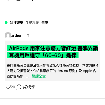
科技娛樂
生活科技
健康
arthur
1 日
AirPods 用家注意聽力響紅燈 醫學界籲
耳機用戶謹守「60-60」鐵律
長時間高音量佩戴耳機可能導致永久性噪音性聽損。本文盤點 4
大聽力受損警號，介紹科學護耳的「60-60 原則」及 Apple 內
閱讀全文
置防護功能，...
20
分享