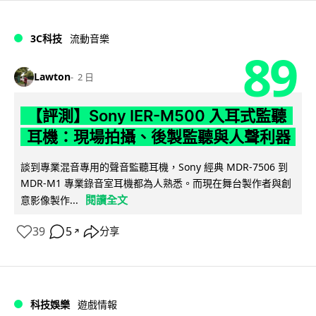
3C科技
流動音樂
89
Lawton
2 日
【評測】Sony IER-M500 入耳式監聽
耳機：現場拍攝、後製監聽與人聲利器
談到專業混音專用的聲音監聽耳機，Sony 經典 MDR-7506 到
MDR-M1 專業錄音室耳機都為人熟悉。而現在舞台製作者與創
閱讀全文
意影像製作...
39
5
分享
↗
科技娛樂
遊戲情報