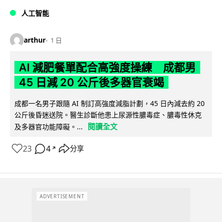
人工智能
arthur
1 日
AI 減肥餐單配合高強度操練 成都男
45 日減 20 公斤後多器官衰竭
成都一名男子跟隨 AI 制訂高強度減脂計劃，45 日內減去約 20
公斤後昏迷送院。醫生診斷他患上尿源性膿毒症、膿毒性休克
閱讀全文
及多器官功能障礙。...
23
4
分享
↗
ADVERTISEMENT