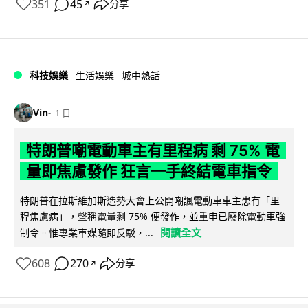
351
45
分享
↗
科技娛樂
生活娛樂
城中熱話
Vin
1 日
特朗普嘲電動車主有里程病 剩 75% 電
量即焦慮發作 狂言一手終結電車指令
特朗普在拉斯維加斯造勢大會上公開嘲諷電動車車主患有「里
程焦慮病」，聲稱電量剩 75% 便發作，並重申已廢除電動車強
閱讀全文
制令。惟專業車媒隨即反駁，...
608
270
分享
↗