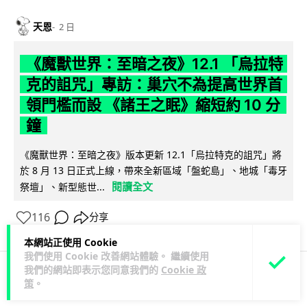
天恩
2 日
《魔獸世界：至暗之夜》12.1 「烏拉特
克的詛咒」專訪：巢穴不為提高世界首
領門檻而設 《諸王之眠》縮短約 10 分
鐘
《魔獸世界：至暗之夜》版本更新 12.1「烏拉特克的詛咒」將
於 8 月 13 日正式上線，帶來全新區域「盤蛇島」、地城「毒牙
閱讀全文
祭壇」、新型態世...
116
分享
本網站正使用 Cookie
我們使用 Cookie 改善網站體驗。 繼續使用
我們的網站即表示您同意我們的
Cookie 政
策
。
科技娛樂
遊戲情報