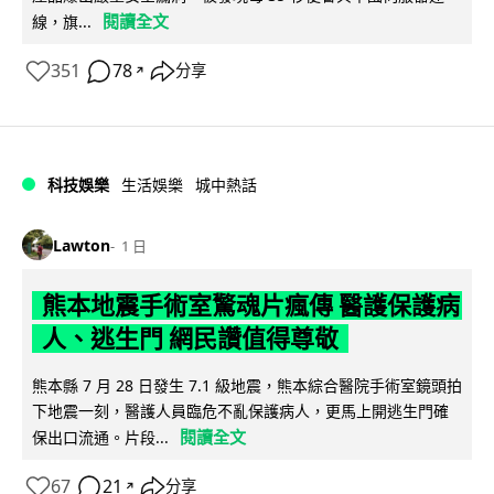
閱讀全文
線，旗...
351
78
分享
↗
科技娛樂
生活娛樂
城中熱話
Lawton
1 日
熊本地震手術室驚魂片瘋傳 醫護保護病
人、逃生門 網民讚值得尊敬
熊本縣 7 月 28 日發生 7.1 級地震，熊本綜合醫院手術室鏡頭拍
下地震一刻，醫護人員臨危不亂保護病人，更馬上開逃生門確
閱讀全文
保出口流通。片段...
67
21
分享
↗