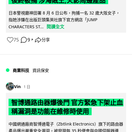
後終被捕 涉海賊王,火影周邊產品
日本警視廳神田署 8 月 6 日公布，拘捕一名 32 歲大阪女子，
指她涉嫌在出版巨頭集英社旗下官方網店「JUMP
閱讀全文
CHARACTERS ST...
75
9
分享
↗
商業科技
資訊保安
Vin
1 日
智博通路由器爆後門 官方緊急下架止血
稱漏洞是功能在維修時使用
中國網通廠商智博通電子（Zbtlink Electronics）旗下的路由器
產品爆出嚴重安全漏洞，被發現每 35 秒便會與中國伺服器連