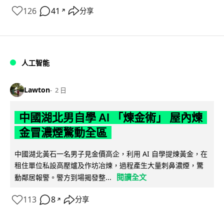
126
41
分享
↗
人工智能
Lawton
2 日
中國湖北男自學 AI 「煉金術」 屋內煉
金冒濃煙驚動全區
中國湖北黃石一名男子見金價高企，利用 AI 自學提煉黃金，在
租住單位私設高壓爐及作坊冶煉，過程產生大量刺鼻濃煙，驚
閱讀全文
動鄰居報警。警方到場揭發整...
113
8
分享
↗