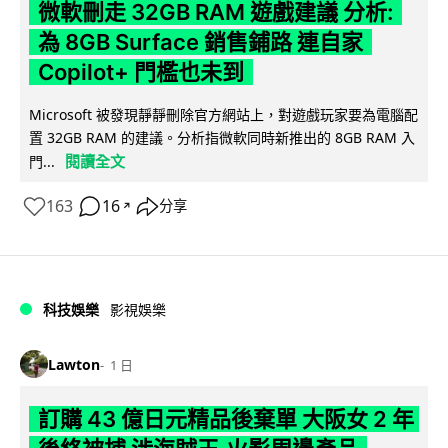
微軟刪走 32GB RAM 遊戲建議 分析:
為 8GB Surface 銷售鋪路 連自家
Copilot+ 門檻也未到
Microsoft 被發現靜靜刪除官方網站上，對遊戲玩家要為電腦配
置 32GB RAM 的建議。分析指微軟同時新推出的 8GB RAM 入
閱讀全文
門...
163
16
分享
↗
科技娛樂
影視娛樂
Lawton
1 日
訂購 43 億日元精品後棄單 大阪女 2 年