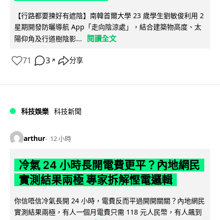
【行路都要揀好有遮陰】南韓首爾大學 23 歲學生劉敏俊利用 2
星期開發防曬導航 App「走向陰涼處」，結合建築物高度、太
閱讀全文
陽仰角及行道樹陰影...
71
3
分享
↗
科技娛樂
科技新聞
arthur
12 小時
冷氣 24 小時長開電費更平？內地網民
實測結果兩極 專家拆解慳電邏輯
你信唔信冷氣長開 24 小時，電費反而平過開開關關？內地網民
實測結果兩極，有人一個月電費只需 118 元人民幣，有人飆到