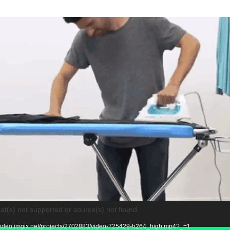
at(s) not supported or source(s) not found
ideo.imgix.net/projects/2702883/video-725429-h264_high.mp4?_=1