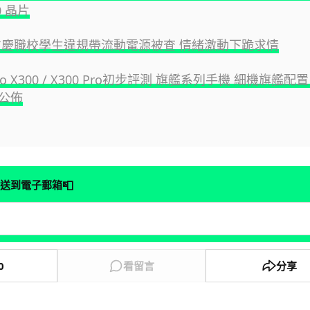
60 晶片
重慶職校學生違規帶流動電源被查 情緒激動下跪求情
ivo X300 / X300 Pro初步評測 旗艦系列手機 細機旗艦配置
公佈
📮
送到電子郵箱
0
看留言
分享