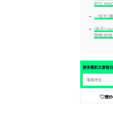
RTX 30
（有片)
(有片) v
開售詳情
更多精彩文章每日
讚好