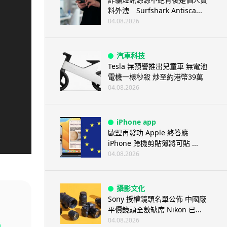
料外洩 Surfshark Antisca...
04.08.2026
汽車科技
Tesla 無預警推出兒童車 無電池
電機一樣秒殺 炒至約港幣39萬
04.08.2026
iPhone app
歐盟再發功 Apple 終答應
iPhone 跨機剪貼簿將可貼 ...
04.08.2026
攝影文化
Sony 授權鏡頭名單公佈 中國廠
平價鏡頭全數缺席 Nikon 已...
裝
04.08.2026