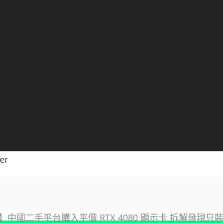
er
中國二手平台購入平價 RTX 4080 顯示卡 拆解發現只