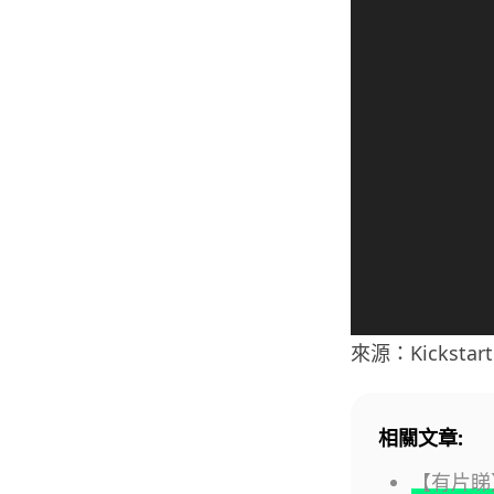
播
放
器
來源：Kickstart
相關文章:
【有片睇】