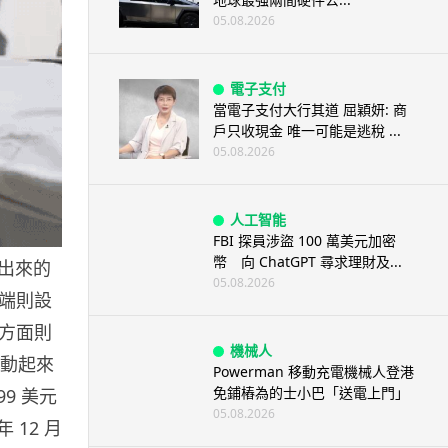
05.08.2026
電子支付
當電子支付大行其道 屈穎妍: 商
戶只收現金 唯一可能是逃稅 ...
05.08.2026
人工智能
FBI 探員涉盜 100 萬美元加密
幣 向 ChatGPT 尋求理財及...
拆出來的
05.08.2026
端則設
方面則
機械人
搬動起來
Powerman 移動充電機械人登港
免鋪樁為的士小巴「送電上門」
9 美元
05.08.2026
 12 月