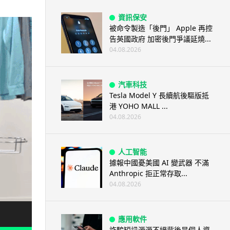
資訊保安
被命令製造「後門」 Apple 再控
告英國政府 加密後門爭議延燒...
04.08.2026
汽車科技
Tesla Model Y 長續航後驅版抵
港 YOHO MALL ...
04.08.2026
人工智能
據報中國憂美國 AI 變武器 不滿
Anthropic 拒正常存取...
04.08.2026
應用軟件
詐騙短訊源源不絕背後是個人資