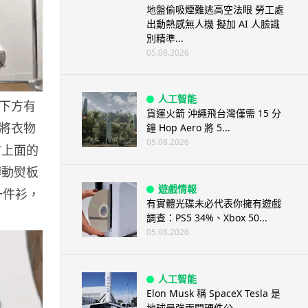
地盤偷吸煙難逃高空法眼 勞工處
出動熱感無人機 擬加 AI 人臉識
別精準...
05.08.2026
人工智能
下方有
貨運火箭 沖繩飛台灣僅需 15 分
將衣物
鐘 Hop Aero 將 5...
05.08.2026
於上面的
轉動熨板
遊戲情報
一件衫，
有實體光碟未必代表你擁有遊戲
調查：PS5 34%、Xbox 50...
05.08.2026
人工智能
Elon Musk 稱 SpaceX Tesla 是
地球最強兩間硬件公...