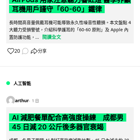
耳機用戶謹守「60-60」鐵律
長時間高音量佩戴耳機可能導致永久性噪音性聽損。本文盤點 4
大聽力受損警號，介紹科學護耳的「60-60 原則」及 Apple 內
閱讀全文
置防護功能，...
20
分享
人工智能
arthur
1 日
AI 減肥餐單配合高強度操練 成都男
45 日減 20 公斤後多器官衰竭