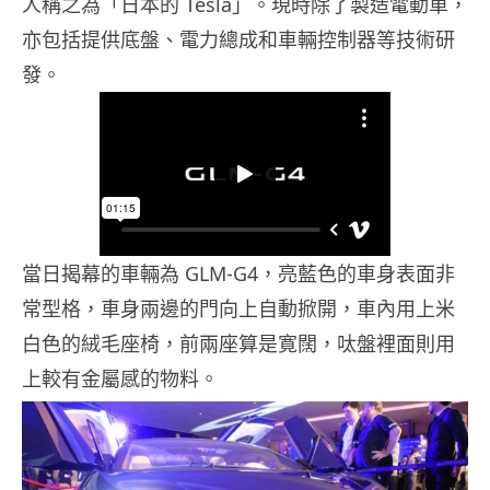
人稱之為「日本的 Tesla」。現時除了製造電動車，
亦包括提供底盤、電力總成和車輛控制器等技術研
發。
當日揭幕的車輛為 GLM-G4，亮藍色的車身表面非
常型格，車身兩邊的門向上自動掀開，車內用上米
白色的絨毛座椅，前兩座算是寛闊，呔盤裡面則用
上較有金屬感的物料。