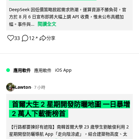
DeepSeek 因低價策略掀起需求熱潮，運算資源不勝負荷，官
方於 8 月 6 日宣布即將大幅上調 API 收費，惟未公布具體加
閱讀全文
幅。事件與...
33
12
分享
↗
iOS App
應用軟件
應用軟件
Lawton
7 小時
首爾大生 2 星期開發防曬地圖 一日暴增
2 萬人下載衝榜首
【行路都要揀好有遮陰】南韓首爾大學 23 歲學生劉敏俊利用 2
星期開發防曬導航 App「走向陰涼處」，結合建築物高度、太