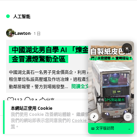
人工智能
Lawton
1 日
×
中國湖北男自學 AI 「煉金術」 屋內煉
金冒濃煙驚動全區
中國湖北黃石一名男子見金價高企，利用 AI 自學提煉黃金，在
租住單位私設高壓爐及作坊冶煉，過程產生大量刺鼻濃煙，驚
閱讀全文
動鄰居報警。警方到場揭發整...
113
8
分享
↗
本網站正使用 Cookie
我們使用 Cookie 改善網站體驗。 繼續使用
🎵
⛶
我們的網站即表示您同意我們的
Cookie 政
策
。
📖 文字版訪問
→
3C科技
流動音樂