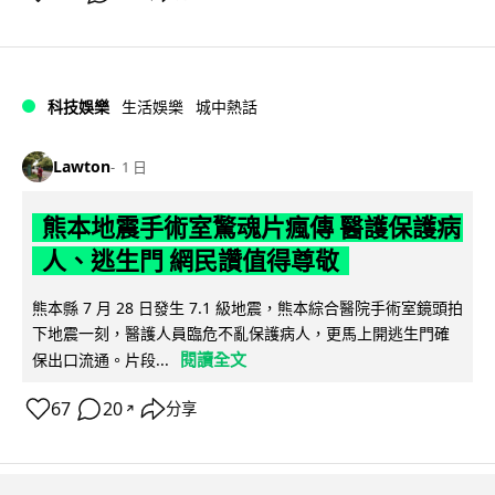
科技娛樂
生活娛樂
城中熱話
Lawton
1 日
熊本地震手術室驚魂片瘋傳 醫護保護病
人、逃生門 網民讚值得尊敬
熊本縣 7 月 28 日發生 7.1 級地震，熊本綜合醫院手術室鏡頭拍
下地震一刻，醫護人員臨危不亂保護病人，更馬上開逃生門確
閱讀全文
保出口流通。片段...
67
20
分享
↗