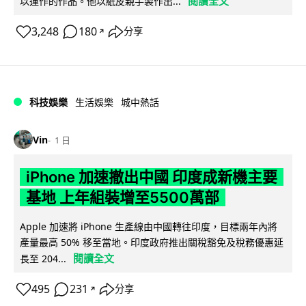
閱讀全文
以運作的作品。他以紙皮親手製作出...
3,248
180
分享
↗
科技娛樂
生活娛樂
城中熱話
Vin
1 日
iPhone 加速撤出中國 印度成新機主要
基地 上年組裝增至5500萬部
Apple 加速將 iPhone 生產線由中國轉往印度，目標兩年內將
產量最高 50% 移至當地。印度政府推出關稅豁免及稅務優惠延
閱讀全文
長至 204...
495
231
分享
↗