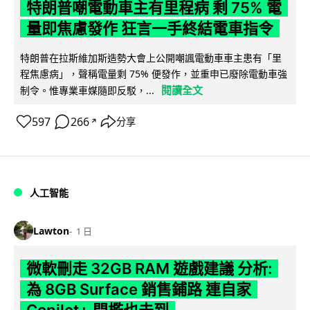
特朗普嘲電動車主有里程病 剩 75% 電
量即焦慮發作 狂言一手終結電車指令
特朗普在拉斯維加斯造勢大會上公開嘲諷電動車車主患有「里
程焦慮病」，聲稱電量剩 75% 便發作，並重申已廢除電動車強
閱讀全文
制令。惟專業車媒隨即反駁，...
597
266
分享
↗
人工智能
Lawton
1 日
微軟刪走 32GB RAM 遊戲建議 分析:
為 8GB Surface 銷售鋪路 連自家