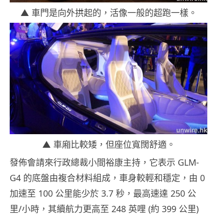
▲ 車門是向外拱起的，活像一般的超跑一樣。
▲ 車廂比較矮，但座位寬闊舒適。
發佈會請來行政總裁小間裕康主持，它表示 GLM-
G4 的底盤由複合材料組成，車身較輕和穩定，由 0
加速至 100 公里能少於 3.7 秒，最高速達 250 公
里/小時，其續航力更高至 248 英哩 (約 399 公里)