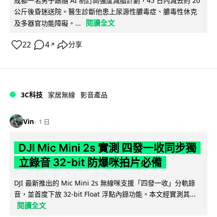
成都一名男子跟隨 AI 制訂高強度減脂計劃，45 日內減去約 20
公斤後昏迷送院。醫生診斷他患上尿源性膿毒症、膿毒性休克
閱讀全文
及多器官功能障礙。...
22
4
分享
↗
3C科技
家居無線
影音產品
Vin
1 日
DJI Mic Mini 2s 實測 四發一收同步獨
立錄音 32-bit 防爆咪拍片必備
DJI 最新推出的 Mic Mini 2s 無線咪支援「四發一收」分軌錄
音，並首度下放 32-bit Float 浮點內錄功能。本文經實測其...
閱讀全文