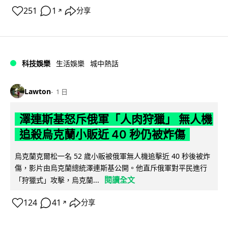
251
1
分享
↗
科技娛樂
生活娛樂
城中熱話
Lawton
1 日
澤連斯基怒斥俄軍「人肉狩獵」 無人機
追殺烏克蘭小販近 40 秒仍被炸傷
烏克蘭克爾松一名 52 歲小販被俄軍無人機追擊近 40 秒後被炸
傷，影片由烏克蘭總統澤連斯基公開。他直斥俄軍對平民進行
閱讀全文
「狩獵式」攻擊，烏克蘭...
124
41
分享
↗