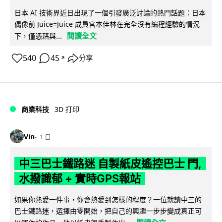
日本 AI 技術界近日出現了一個引發廣泛討論的熱門話題：日本
偶像前 Juice=Juice 成員宮本佳林在完全沒有編程經驗的情況
閱讀全文
下，僅憑藉與...
540
45
分享
↗
商業科技
3D 打印
Vin
1 日
中三巴士鐵路迷 自製紙皮遙控巴士 門,
水撥識郁 + 實時GPS報站
如果你熱愛一件事，你會熱愛到怎樣的程度？一位就讀中三的
巴士鐵路迷，選擇由零開始，把自己的興趣一步步變成真正可