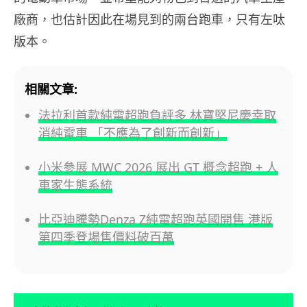
廠商，也估計因此在場見到的兩台跑車，只有左呔
版本。
相關文章:
法拉利首款純電超跑負評多 林寶堅尼慶幸取
消純電車 「不應為了創新而創新」
小米參展 MWC 2026 展出 GT 概念超跑 + 人
車家生態系統
比亞迪騰勢Denza Z純電超跑英國開售 港版
第四季登場售價料破百萬