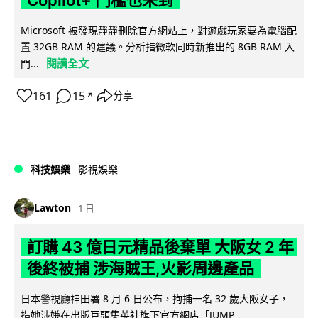
Copilot+ 門檻也未到
Microsoft 被發現靜靜刪除官方網站上，對遊戲玩家要為電腦配
置 32GB RAM 的建議。分析指微軟同時新推出的 8GB RAM 入
閱讀全文
門...
161
15
分享
↗
科技娛樂
影視娛樂
Lawton
1 日
訂購 43 億日元精品後棄單 大阪女 2 年
後終被捕 涉海賊王,火影周邊產品
日本警視廳神田署 8 月 6 日公布，拘捕一名 32 歲大阪女子，
指她涉嫌在出版巨頭集英社旗下官方網店「JUMP