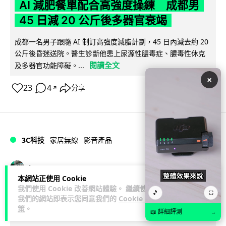
AI 減肥餐單配合高強度操練 成都男
45 日減 20 公斤後多器官衰竭
成都一名男子跟隨 AI 制訂高強度減脂計劃，45 日內減去約 20
公斤後昏迷送院。醫生診斷他患上尿源性膿毒症、膿毒性休克
閱讀全文
及多器官功能障礙。...
×
23
4
分享
↗
3C科技
家居無線
影音產品
Vin
2 日
本網站正使用 Cookie
我們使用 Cookie 改善網站體驗。 繼續使用
🎵
DJI Mic Mini 2s 實測 四發一收同步獨
⛶
我們的網站即表示您同意我們的
Cookie 政
策
。
立錄音 32-bit 防爆咪拍片必備
📖 詳細評測
→