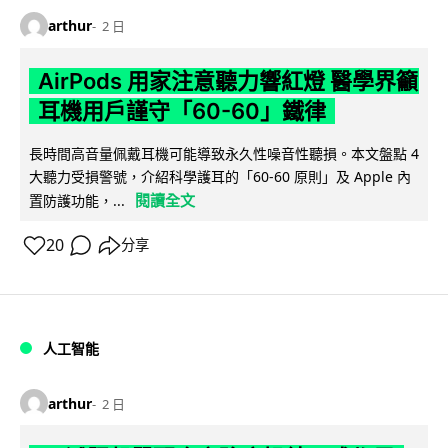
arthur
2 日
AirPods 用家注意聽力響紅燈 醫學界籲
耳機用戶謹守「60-60」鐵律
長時間高音量佩戴耳機可能導致永久性噪音性聽損。本文盤點 4
大聽力受損警號，介紹科學護耳的「60-60 原則」及 Apple 內
閱讀全文
置防護功能，...
20
分享
人工智能
arthur
2 日