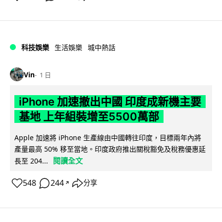
科技娛樂
生活娛樂
城中熱話
Vin
1 日
iPhone 加速撤出中國 印度成新機主要
基地 上年組裝增至5500萬部
Apple 加速將 iPhone 生產線由中國轉往印度，目標兩年內將
產量最高 50% 移至當地。印度政府推出關稅豁免及稅務優惠延
閱讀全文
長至 204...
548
244
分享
↗