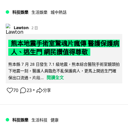
科技娛樂
生活娛樂
城中熱話
Lawton
2 日
熊本地震手術室驚魂片瘋傳 醫護保護病
人、逃生門 網民讚值得尊敬
熊本縣 7 月 28 日發生 7.1 級地震，熊本綜合醫院手術室鏡頭拍
下地震一刻，醫護人員臨危不亂保護病人，更馬上開逃生門確
閱讀全文
保出口流通。片段...
70
23
分享
↗
科技娛樂
生活科技
健康