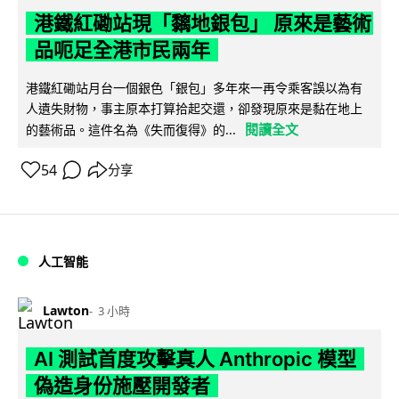
港鐵紅磡站現「黐地銀包」 原來是藝術
品呃足全港市民兩年
港鐵紅磡站月台一個銀色「銀包」多年來一再令乘客誤以為有
人遺失財物，事主原本打算拾起交還，卻發現原來是黏在地上
閱讀全文
的藝術品。這件名為《失而復得》的...
54
分享
人工智能
Lawton
3 小時
AI 測試首度攻擊真人 Anthropic 模型
偽造身份施壓開發者