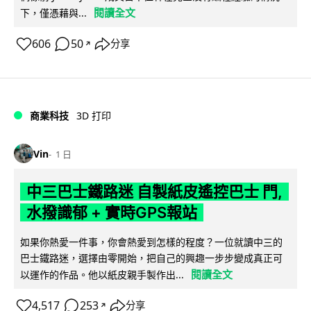
閱讀全文
下，僅憑藉與...
606
50
分享
↗
商業科技
3D 打印
Vin
1 日
中三巴士鐵路迷 自製紙皮遙控巴士 門,
水撥識郁 + 實時GPS報站
如果你熱愛一件事，你會熱愛到怎樣的程度？一位就讀中三的
巴士鐵路迷，選擇由零開始，把自己的興趣一步步變成真正可
閱讀全文
以運作的作品。他以紙皮親手製作出...
4,517
253
分享
↗