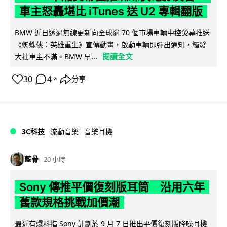
車主怒轟堪比 iTunes 送 U2 專輯翻版
BMW 近日透過無線更新向全球逾 70 個市場車輛中控熒幕推送
《蜘蛛俠：英雄重生》宣傳動畫，啟動車輛即彈出通知，觸發
閱讀全文
大批車主不滿。BMW 早...
30
4
分享
↗
3C科技
流動音樂
音樂耳機
藍骨
20 小時
Sony 傳推平價復刻版耳筒 沿用六年
舊款規格挑戰加價潮
最近有爆料指 Sony 計劃於 9 月 7 日推出平價復刻版降噪耳機