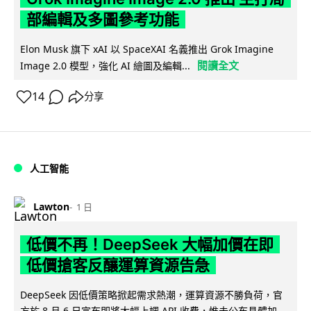
部編輯及多圖參考功能
Elon Musk 旗下 xAI 以 SpaceXAI 名義推出 Grok Imagine
閱讀全文
Image 2.0 模型，強化 AI 繪圖及編輯...
14
分享
人工智能
Lawton
1 日
低價不再！DeepSeek 大幅加價在即
低價搶客反釀運算資源告急
DeepSeek 因低價策略掀起需求熱潮，運算資源不勝負荷，官
方於 8 月 6 日宣布即將大幅上調 API 收費，惟未公布具體加