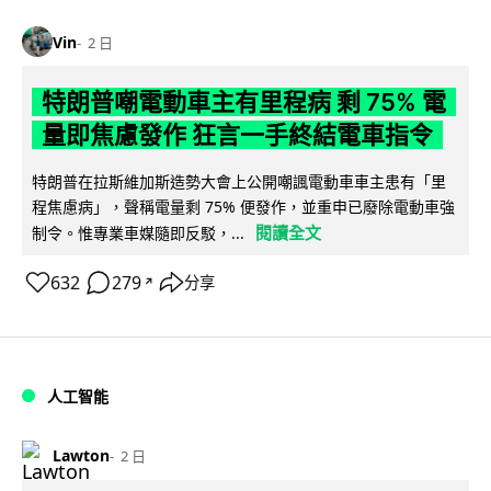
Vin
2 日
特朗普嘲電動車主有里程病 剩 75% 電
量即焦慮發作 狂言一手終結電車指令
特朗普在拉斯維加斯造勢大會上公開嘲諷電動車車主患有「里
程焦慮病」，聲稱電量剩 75% 便發作，並重申已廢除電動車強
閱讀全文
制令。惟專業車媒隨即反駁，...
632
279
分享
↗
人工智能
Lawton
2 日