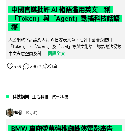
中國官媒批評 AI 術語濫用英文 稱
「Token」與「Agent」動搖科技話語
權
人民網旗下評論於 8 月 6 日發表文章，批評中國廣泛使用
「Token」、「Agent」及「LLM」等英文術語，認為做法侵蝕
閱讀全文
中文表意空間及科...
539
236
分享
↗
科技娛樂
生活科技
汽車科技
藍骨
19 小時
BMW 車廂熒幕強推蜘蛛俠電影廣告