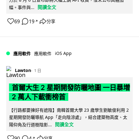
閱讀全文
幅。事件與...
69
19
分享
↗
iOS App
應用軟件
應用軟件
Lawton
1 日
首爾大生 2 星期開發防曬地圖 一日暴增
2 萬人下載衝榜首
【行路都要揀好有遮陰】南韓首爾大學 23 歲學生劉敏俊利用 2
星期開發防曬導航 App「走向陰涼處」，結合建築物高度、太
閱讀全文
陽仰角及行道樹陰影...
90
4
分享
↗