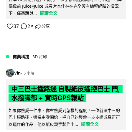
偶像前 Juice=Juice 成員宮本佳林在完全沒有編程經驗的情況
閱讀全文
下，僅憑藉與...
37
2
分享
↗
商業科技
3D 打印
Vin
5 小時
中三巴士鐵路迷 自製紙皮遙控巴士 門,
水撥識郁 + 實時GPS報站
如果你熱愛一件事，你會熱愛到怎樣的程度？一位就讀中三的
巴士鐵路迷，選擇由零開始，把自己的興趣一步步變成真正可
閱讀全文
以運作的作品。他以紙皮親手製作出...