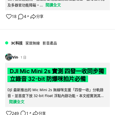
閱讀全文
及多器官功能障礙。...
18
4
分享
↗
3C科技
家居無線
影音產品
Vin
1 日
DJI Mic Mini 2s 實測 四發一收同步獨
立錄音 32-bit 防爆咪拍片必備
DJI 最新推出的 Mic Mini 2s 無線咪支援「四發一收」分軌錄
音，並首度下放 32-bit Float 浮點內錄功能。本文經實測其...
閱讀全文
249
1
分享
↗