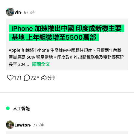
Vin
6 小時
iPhone 加速撤出中國 印度成新機主要
基地 上年組裝增至5500萬部
Apple 加速將 iPhone 生產線由中國轉往印度，目標兩年內將
產量最高 50% 移至當地。印度政府推出關稅豁免及稅務優惠延
閱讀全文
長至 204...
171
72
分享
↗
人工智能
Lawton
7 小時