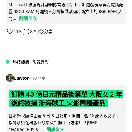
Microsoft 被發現靜靜刪除官方網站上，對遊戲玩家要為電腦配
置 32GB RAM 的建議。分析指微軟同時新推出的 8GB RAM 入
閱讀全文
門...
118
8
分享
↗
科技娛樂
影視娛樂
Lawton
10 小時
訂購 43 億日元精品後棄單 大阪女 2 年
後終被捕 涉海賊王,火影周邊產品
日本警視廳神田署 8 月 6 日公布，拘捕一名 32 歲大阪女子，
指她涉嫌在出版巨頭集英社旗下官方網店「JUMP
閱讀全文
CHARACTERS ST...