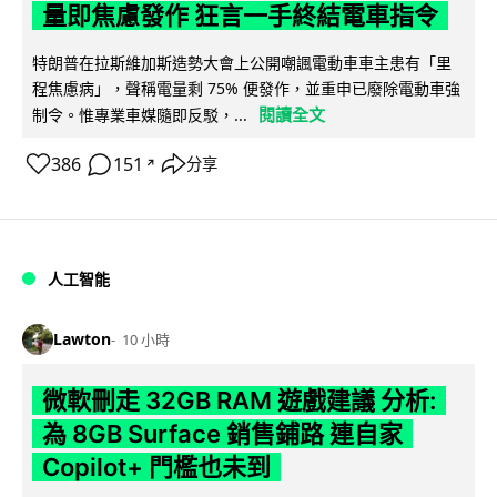
量即焦慮發作 狂言一手終結電車指令
特朗普在拉斯維加斯造勢大會上公開嘲諷電動車車主患有「里
程焦慮病」，聲稱電量剩 75% 便發作，並重申已廢除電動車強
閱讀全文
制令。惟專業車媒隨即反駁，...
386
151
分享
↗
人工智能
Lawton
10 小時
微軟刪走 32GB RAM 遊戲建議 分析:
為 8GB Surface 銷售鋪路 連自家
Copilot+ 門檻也未到