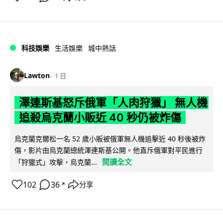
科技娛樂
生活娛樂
城中熱話
Lawton
1 日
澤連斯基怒斥俄軍「人肉狩獵」 無人機
追殺烏克蘭小販近 40 秒仍被炸傷
烏克蘭克爾松一名 52 歲小販被俄軍無人機追擊近 40 秒後被炸
傷，影片由烏克蘭總統澤連斯基公開。他直斥俄軍對平民進行
閱讀全文
「狩獵式」攻擊，烏克蘭...
102
36
分享
↗