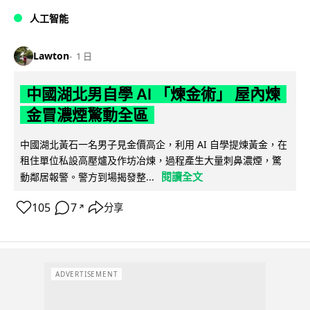
人工智能
Lawton
1 日
中國湖北男自學 AI 「煉金術」 屋內煉
金冒濃煙驚動全區
中國湖北黃石一名男子見金價高企，利用 AI 自學提煉黃金，在
租住單位私設高壓爐及作坊冶煉，過程產生大量刺鼻濃煙，驚
閱讀全文
動鄰居報警。警方到場揭發整...
105
7
分享
↗
ADVERTISEMENT