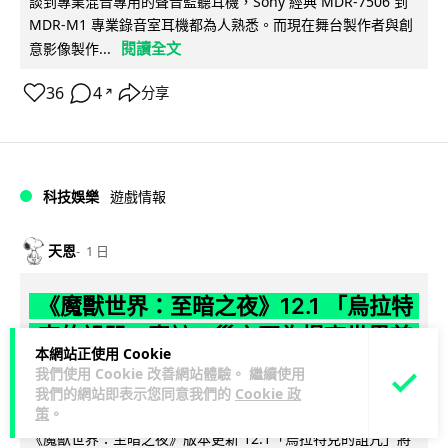
談到專業混音專用的聲音監聽耳機，Sony 經典 MDR-7506 到
MDR-M1 專業錄音室耳機都為人熟悉。而現在舞台製作者與創
閱讀全文
意影像製作...
36
4
分享
↗
科技娛樂
遊戲情報
天恩
1 日
《魔獸世界：至暗之夜》12.1 「烏拉特
克的詛咒」專訪：巢穴不為提高世界首
本網站正使用 Cookie
領門檻而設 《諸王之眠》縮短約 10 分
我們使用 Cookie 改善網站體驗。 繼續使用
鐘
我們的網站即表示您同意我們的
Cookie 政
策
。
《魔獸世界：至暗之夜》版本更新 12.1「烏拉特克的詛咒」將