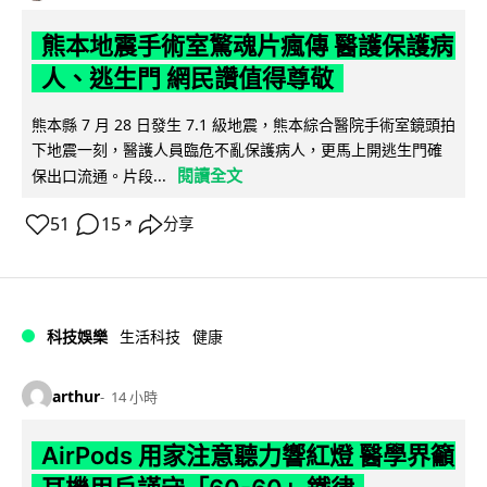
熊本地震手術室驚魂片瘋傳 醫護保護病
人、逃生門 網民讚值得尊敬
熊本縣 7 月 28 日發生 7.1 級地震，熊本綜合醫院手術室鏡頭拍
下地震一刻，醫護人員臨危不亂保護病人，更馬上開逃生門確
閱讀全文
保出口流通。片段...
51
15
分享
↗
科技娛樂
生活科技
健康
arthur
14 小時
AirPods 用家注意聽力響紅燈 醫學界籲