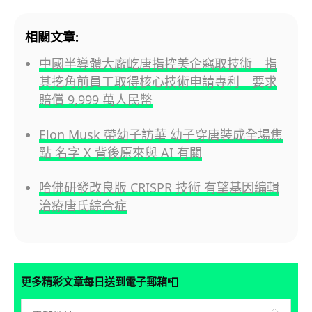
相關文章:
中國半導體大廠屹唐指控美企竊取技術 指
其挖角前員工取得核心技術申請專利 要求
賠償 9,999 萬人民幣
Elon Musk 帶幼子訪華 幼子穿唐裝成全場焦
點 名字 X 背後原來與 AI 有關
哈佛研發改良版 CRISPR 技術 有望基因編輯
治療唐氏綜合症
📮
更多精彩文章每日送到電子郵箱