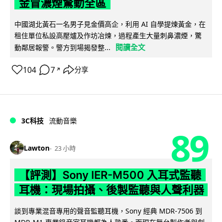
金冒濃煙驚動全區
中國湖北黃石一名男子見金價高企，利用 AI 自學提煉黃金，在
租住單位私設高壓爐及作坊冶煉，過程產生大量刺鼻濃煙，驚
閱讀全文
動鄰居報警。警方到場揭發整...
104
7
分享
↗
3C科技
流動音樂
89
Lawton
23 小時
【評測】Sony IER-M500 入耳式監聽
耳機：現場拍攝、後製監聽與人聲利器
談到專業混音專用的聲音監聽耳機，Sony 經典 MDR-7506 到