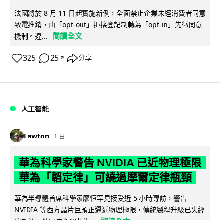
法國將於 8 月 11 日起實施新例，全面禁止企業未經消費者同意
致電推銷，由「opt-out」拒接登記制轉為「opt-in」先徵同意
閱讀全文
機制。違...
325
25
分享
↗
人工智能
Lawton
1 日
華為科學家警告 NVIDIA 已近物理極限
華為「韜定律」可繞過摩爾定律瓶頸
華為半導體首席科學家廖恒罕見接受近 5 小時專訪，警告
NVIDIA 等西方晶片巨頭正逼近物理極限，傳統製程升級已失經