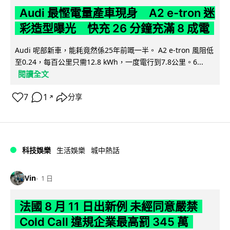
Audi 最慳電量產車現身 A2 e-tron 迷
彩造型曝光 快充 26 分鐘充滿 8 成電
Audi 呢部新車，能耗竟然係25年前嘅一半。 A2 e-tron 風阻低
至0.24，每百公里只需12.8 kWh，一度電行到7.8公里。6...
閱讀全文
7
1
分享
↗
科技娛樂
生活娛樂
城中熱話
Vin
1 日
法國 8 月 11 日出新例 未經同意嚴禁
Cold Call 違規企業最高罰 345 萬