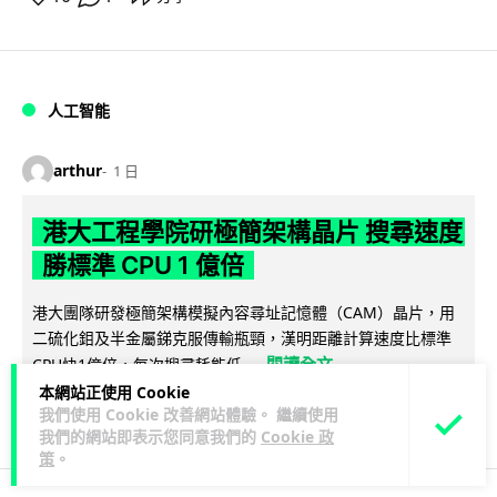
人工智能
arthur
1 日
港大工程學院研極簡架構晶片 搜尋速度
勝標準 CPU 1 億倍
港大團隊研發極簡架構模擬內容尋址記憶體（CAM）晶片，用
二硫化鉬及半金屬銻克服傳輸瓶頸，漢明距離計算速度比標準
閱讀全文
CPU快1億倍，每次搜尋耗能低...
本網站正使用 Cookie
43
20
分享
我們使用 Cookie 改善網站體驗。 繼續使用
↗
我們的網站即表示您同意我們的
Cookie 政
策
。