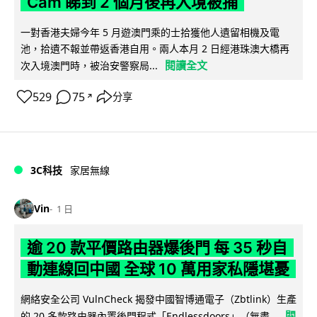
Cam 睇到 2 個月後再入境被捕
一對香港夫婦今年 5 月遊澳門乘的士拾獲他人遺留相機及電
池，拾遺不報並帶返香港自用。兩人本月 2 日經港珠澳大橋再
閱讀全文
次入境澳門時，被治安警察局...
529
75
分享
↗
3C科技
家居無線
Vin
1 日
逾 20 款平價路由器爆後門 每 35 秒自
動連線回中國 全球 10 萬用家私隱堪憂
網絡安全公司 VulnCheck 揭發中國智博通電子（Zbtlink）生產
閱
的 20 多款路由器內置後門程式「Endlessdoors」（無盡...