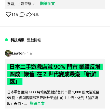
閱讀全文
祭壇」、新型態世...
115
分享
科技娛樂
遊戲情報
Lawton
1 日
日本二手遊戲店減 90% 門市 業績反增
四成 "懷舊"在 Z 世代變成最潮「新鮮
感」
日本零售巨頭 GEO 將懷舊遊戲銷售門市從 1,000 間大幅減至
99 間，但銷售額卻不降反升至過往的 1.4 倍。做到「減店增
閱讀全文
收」奇蹟，...