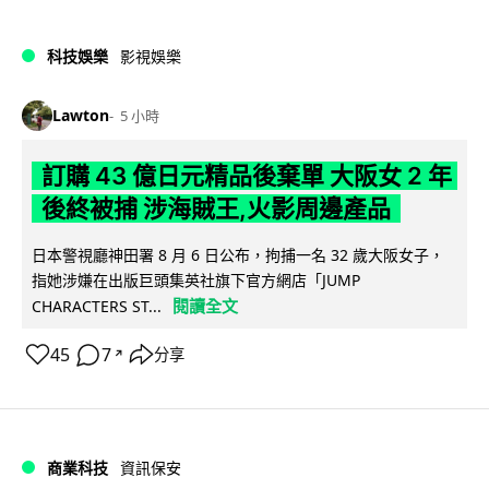
科技娛樂
影視娛樂
Lawton
5 小時
訂購 43 億日元精品後棄單 大阪女 2 年
後終被捕 涉海賊王,火影周邊產品
日本警視廳神田署 8 月 6 日公布，拘捕一名 32 歲大阪女子，
指她涉嫌在出版巨頭集英社旗下官方網店「JUMP
閱讀全文
CHARACTERS ST...
45
7
分享
↗
商業科技
資訊保安