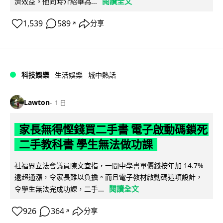
閱讀全文
濟效益。他同時介紹華為...
1,539
589
分享
↗
科技娛樂
生活娛樂
城中熱話
Lawton
1 日
家長無得慳錢買二手書 電子啟動碼鎖死
二手教科書 學生無法做功課
社福界立法會議員陳文宜指，一間中學書單價錢按年加 14.7%
遠超通漲，令家長難以負擔。而且電子教材啟動碼這項設計，
閱讀全文
令學生無法完成功課，二手...
926
364
分享
↗