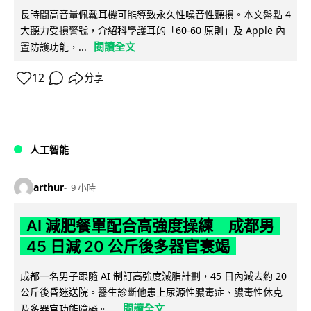
長時間高音量佩戴耳機可能導致永久性噪音性聽損。本文盤點 4
大聽力受損警號，介紹科學護耳的「60-60 原則」及 Apple 內
閱讀全文
置防護功能，...
12
分享
人工智能
arthur
9 小時
AI 減肥餐單配合高強度操練 成都男
45 日減 20 公斤後多器官衰竭
成都一名男子跟隨 AI 制訂高強度減脂計劃，45 日內減去約 20
公斤後昏迷送院。醫生診斷他患上尿源性膿毒症、膿毒性休克
閱讀全文
及多器官功能障礙。...