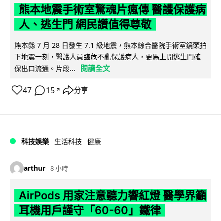
熊本地震手術室驚魂片瘋傳 醫護保護病
人、逃生門 網民讚值得尊敬
熊本縣 7 月 28 日發生 7.1 級地震，熊本綜合醫院手術室鏡頭拍
下地震一刻，醫護人員臨危不亂保護病人，更馬上開逃生門確
閱讀全文
保出口流通。片段...
47
15
分享
↗
科技娛樂
生活科技
健康
arthur
8 小時
AirPods 用家注意聽力響紅燈 醫學界籲
耳機用戶謹守「60-60」鐵律