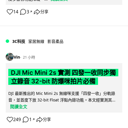
14
3
分享
↗
3C科技
家居無線
影音產品
Vin
21 小時
DJI Mic Mini 2s 實測 四發一收同步獨
立錄音 32-bit 防爆咪拍片必備
DJI 最新推出的 Mic Mini 2s 無線咪支援「四發一收」分軌錄
音，並首度下放 32-bit Float 浮點內錄功能。本文經實測其...
閱讀全文
249
1
分享
↗