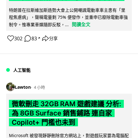
特朗普在拉斯維加斯造勢大會上公開嘲諷電動車車主患有「里
程焦慮病」，聲稱電量剩 75% 便發作，並重申已廢除電動車強
閱讀全文
制令。惟專業車媒隨即反駁，...
302
83
分享
↗
人工智能
Lawton
4 小時
微軟刪走 32GB RAM 遊戲建議 分析:
為 8GB Surface 銷售鋪路 連自家
Copilot+ 門檻也未到
Microsoft 被發現靜靜刪除官方網站上，對遊戲玩家要為電腦配