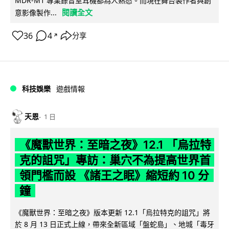
MDR-M1 專業錄音室耳機都為人熟悉。而現在舞台製作者與創
閱讀全文
意影像製作...
36
4
分享
↗
科技娛樂
遊戲情報
天恩
1 日
《魔獸世界：至暗之夜》12.1 「烏拉特
克的詛咒」專訪：巢穴不為提高世界首
領門檻而設 《諸王之眠》縮短約 10 分
鐘
《魔獸世界：至暗之夜》版本更新 12.1「烏拉特克的詛咒」將
於 8 月 13 日正式上線，帶來全新區域「盤蛇島」、地城「毒牙