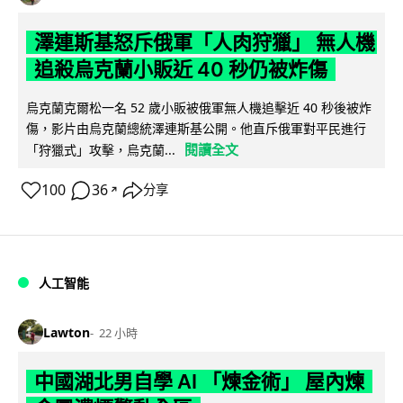
澤連斯基怒斥俄軍「人肉狩獵」 無人機
追殺烏克蘭小販近 40 秒仍被炸傷
烏克蘭克爾松一名 52 歲小販被俄軍無人機追擊近 40 秒後被炸
傷，影片由烏克蘭總統澤連斯基公開。他直斥俄軍對平民進行
閱讀全文
「狩獵式」攻擊，烏克蘭...
100
36
分享
↗
人工智能
Lawton
22 小時
中國湖北男自學 AI 「煉金術」 屋內煉