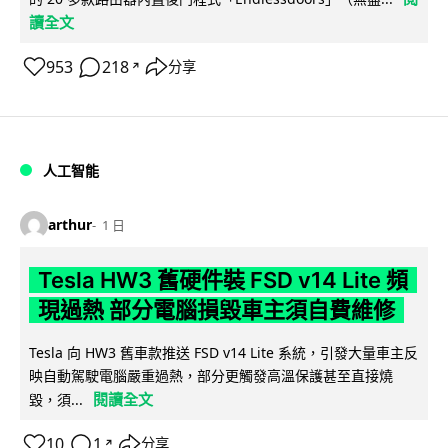
讀全文
953
218
分享
↗
人工智能
arthur
1 日
Tesla HW3 舊硬件裝 FSD v14 Lite 頻
現過熱 部分電腦損毀車主須自費維修
Tesla 向 HW3 舊車款推送 FSD v14 Lite 系統，引發大量車主反
映自動駕駛電腦嚴重過熱，部分更觸發高溫保護甚至直接燒
閱讀全文
毀，須...
10
1
分享
↗